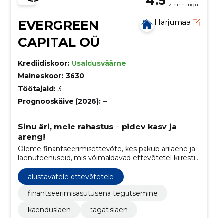
4.5
2 hinnangut
EVERGREEN
Harjumaa
CAPITAL OÜ
Krediidiskoor:
Usaldusväärne
Maineskoor:
3630
Töötajaid:
3
Prognooskäive (2026):
–
Sinu äri, meie rahastus - pidev kasv ja
areng!
Oleme finantseerimisettevõte, kes pakub ärilaene ja
laenuteenuseid, mis võimaldavad ettevõtetel kiiresti
kasvada ja investeerida.
alustavatele ettevõtetele
finantseerimisasutusena tegutsemine
käenduslaen
tagatislaen