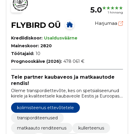
5.0
1 hinnang
FLYBIRD OÜ
Harjumaa
Krediidiskoor:
Usaldusväärne
Maineskoor:
2820
Töötajaid:
10
Prognooskäive (2026):
478 061 €
Teie partner kaubaveos ja matkaautode
rendis!
Oleme transpordiettevõte, kes on spetsialiseerunud
kiirele ja kvaliteetsele kaubaveole Eestis ja Euroopas.
Lisaks sellele pakume ka mugavat matkaautode
renditeenust.
kolimisteenus ettevõtetele
transporditeenused
matkaauto renditeenus
kullerteenus