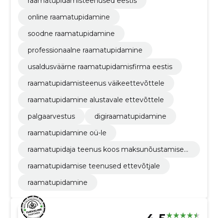
raamatupidamisteenused eestis
online raamatupidamine
soodne raamatupidamine
professionaalne raamatupidamine
usaldusväärne raamatupidamisfirma eestis
raamatupidamisteenus väikeettevõttele
raamatupidamine alustavale ettevõttele
palgaarvestus
digiraamatupidamine
raamatupidamine oü-le
raamatupidaja teenus koos maksunõustamiseg
a
raamatupidamise teenused ettevõtjale
raamatupidamine