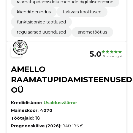
raamatupidamisdokumentide digitaliseerimine
klienditeenindus
tarkvara koolitused
funktsioonide taotlused
regulaarsed uuendused
andmetöötlus
5.0
5 hinnangut
AMELLO
RAAMATUPIDAMISTEENUSED
OÜ
Krediidiskoor:
Usaldusväärne
Maineskoor:
4070
Töötajaid:
18
Prognooskäive (2026):
740 175 €