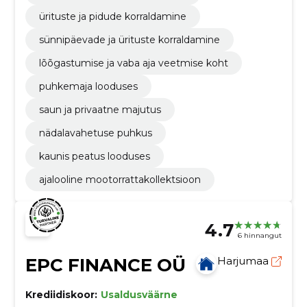
ürituste ja pidude korraldamine
sünnipäevade ja ürituste korraldamine
lõõgastumise ja vaba aja veetmise koht
puhkemaja looduses
saun ja privaatne majutus
nädalavahetuse puhkus
kaunis peatus looduses
ajalooline mootorrattakollektsioon
4.7
6 hinnangut
EPC FINANCE OÜ
Harjumaa
Krediidiskoor:
Usaldusväärne