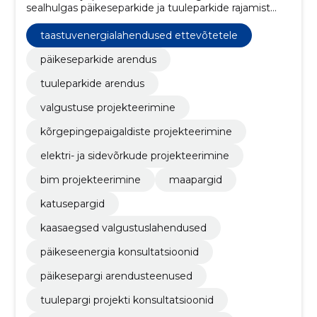
sealhulgas päikeseparkide ja tuuleparkide rajamist
ning elektri- ja sidetaristu projekteerimist ja
paigaldust.
taastuvenergialahendused ettevõtetele
päikeseparkide arendus
tuuleparkide arendus
valgustuse projekteerimine
kõrgepingepaigaldiste projekteerimine
elektri- ja sidevõrkude projekteerimine
bim projekteerimine
maapargid
katusepargid
kaasaegsed valgustuslahendused
päikeseenergia konsultatsioonid
päikesepargi arendusteenused
tuulepargi projekti konsultatsioonid