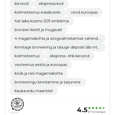
kiirveod
ekspressveod
kolimisteenus eraisikutele
veod euroopas
fiat laika kosmo 509 emblema
broneeri kiirelt ja mugavalt
4 magamiskohta ja söögivalmistamise vahendi
d
kinnitage broneering ja tasuge deposiit läbi inte
rnetipanga
kolimisteenus
ekspress- ehk kiirveod
veoteenus eestis ja euroopas
köök ja neli magamiskohta
broneeringu kinnitamine ja tasumine
kaubavedu maanteel
4.5
47 hinnangut