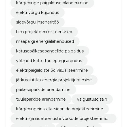
kõrgepinge paigalduse planeerimine
elektrivõrgu kujundus
sidevõrgu inseneritöö
bim projekteerimisteenused
maapargi energialahendused
katusepäikesepaneelide paigaldus
võtmed kätte tuulepargi arendus
elektripaigaldiste 3d visualiseerimine
jätkusuutliku energia projektijuhtimine
päikeseparkide arendamine
tuuleparkide arendamine
valgustusdisain
kõrgepingeinstallatsioonide projekteerimine
elektri- ja sideteenuste võrkude projekteerimin
e