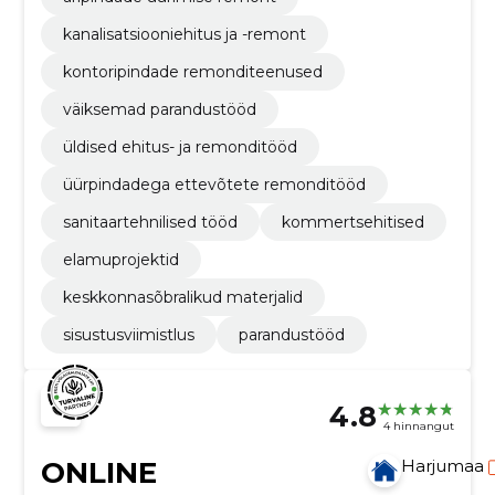
kanalisatsiooniehitus ja -remont
kontoripindade remonditeenused
väiksemad parandustööd
üldised ehitus- ja remonditööd
üürpindadega ettevõtete remonditööd
sanitaartehnilised tööd
kommertsehitised
elamuprojektid
keskkonnasõbralikud materjalid
sisustusviimistlus
parandustööd
4.8
4 hinnangut
ONLINE
Harjumaa