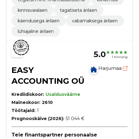
kinnisvaralaen
tagatiseta ärilaen
käendusega ärilaen
vabamaksega ärilaen
lühiajaline ärilaen
5.0
1 hinnang
EASY
Harjumaa
ACCOUNTING OÜ
Krediidiskoor:
Usaldusväärne
Maineskoor:
2610
Töötajaid:
1
Prognooskäive (2026):
51 044 €
Teie finantspartner personaalse