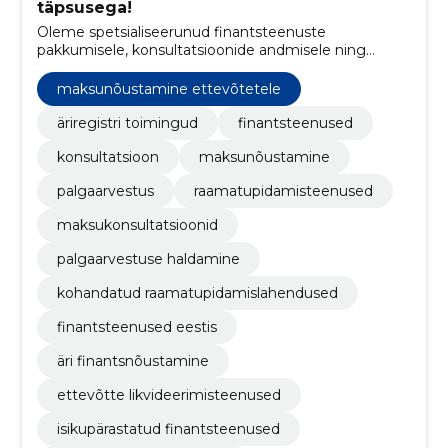
täpsusega!
Oleme spetsialiseerunud finantsteenuste
pakkumisele, konsultatsioonide andmisele ning
maksualasele nõustamisele.
maksunõustamine ettevõtetele
äriregistri toimingud
finantsteenused
konsultatsioon
maksunõustamine
palgaarvestus
raamatupidamisteenused
maksukonsultatsioonid
palgaarvestuse haldamine
kohandatud raamatupidamislahendused
finantsteenused eestis
äri finantsnõustamine
ettevõtte likvideerimisteenused
isikupärastatud finantsteenused