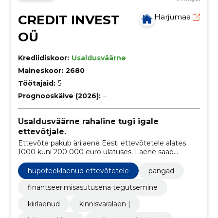
CREDIT INVEST
Harjumaa
OÜ
Krediidiskoor:
Usaldusväärne
Maineskoor:
2680
Töötajaid:
5
Prognooskäive (2026):
–
Usaldusväärne rahaline tugi igale
ettevõtjale.
Ettevõte pakub ärilaene Eesti ettevõtetele alates
1000 kuni 200 000 euro ulatuses. Laene saab
taotleda käenduse, tagatise või vabamakse alusel
vastavalt vajadusele ja võimalustele.
hüpoteeklaenud ettevõtetele
pangad
finantseerimisasutusena tegutsemine
kiirlaenud
kinnisvaralaen |