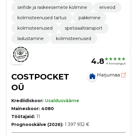
seifide ja raskeesemete kolimine
eriveod
kolimisteenused tartus
pakkimine
kolimisteenused
spetsiaaltransport
ladustamine
kolimisteenused
4.8
4 hinnangut
COSTPOCKET
Harjumaa
OÜ
Krediidiskoor:
Usaldusväärne
Maineskoor:
4080
Töötajaid:
11
Prognooskäive (2026):
1 397 932 €