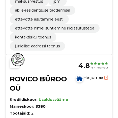
maksuarvestus
jpm.
abi e-residentsuse taotlemisel
ettevõtte asutamine eesti
ettevõtte nimel suhtlemine riigiasutustega
kontaktisiku teenus
juriidilise aadressi teenus
4.8
4 hinnangut
ROVICO BÜROO
Harjumaa
OÜ
Krediidiskoor:
Usaldusväärne
Maineskoor:
3380
Töötajaid:
2