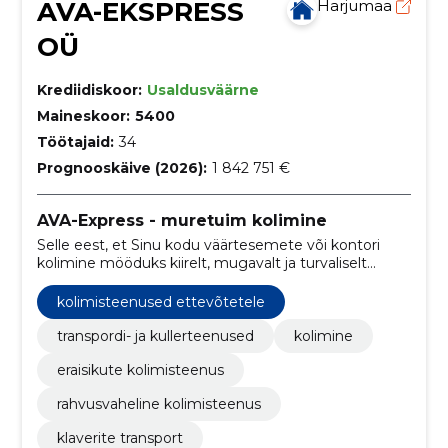
AVA-EKSPRESS
Harjumaa
OÜ
Krediidiskoor:
Usaldusväärne
Maineskoor:
5400
Töötajaid:
34
Prognooskäive (2026):
1 842 751 €
AVA-Express - muretuim kolimine
Selle eest, et Sinu kodu väärtesemete või kontori
kolimine mööduks kiirelt, mugavalt ja turvaliselt
hoolitsevad väljaõppinud kolimisspetsialistid.
kolimisteenused ettevõtetele
transpordi- ja kullerteenused
kolimine
eraisikute kolimisteenus
rahvusvaheline kolimisteenus
klaverite transport