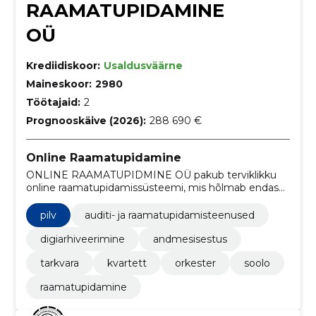
RAAMATUPIDAMINE
OÜ
Krediidiskoor:
Usaldusväärne
Maineskoor:
2980
Töötajaid:
2
Prognooskäive (2026):
288 690 €
Online Raamatupidamine
ONLINE RAAMATUPIDMINE OÜ pakub terviklikku
online raamatupidamissüsteemi, mis hõlmab endas
tarkvara, digiarhiveerimist ning professionaalseid
töötajaid, kes aitavad klientidel tõhusalt ja
pilv
auditi- ja raamatupidamisteenused
usaldusväärselt oma raamatupidamist hallata ja
optimeerida.
digiarhiveerimine
andmesisestus
tarkvara
kvartett
orkester
soolo
raamatupidamine