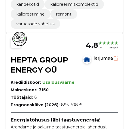
kandekotid
kalibreerimiskomplektid
kalibreerimine
remont
varuosade vahetus
4.8
4 hinnangut
HEPTA GROUP
Harjumaa
ENERGY OÜ
Krediidiskoor:
Usaldusväärne
Maineskoor:
3150
Töötajaid:
6
Prognooskäive (2026):
895 708 €
Energiatõhusus läbi taastuvenergia!
Arendame ja pakume taastuvenergia lahendusi,