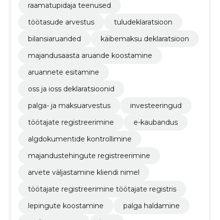
raamatupidaja teenused
töötasude arvestus
tuludeklaratsioon
bilansiaruanded
käibemaksu deklaratsioon
majandusaasta aruande koostamine
aruannete esitamine
oss ja ioss deklaratsioonid
palga- ja maksuarvestus
investeeringud
töötajate registreerimine
e-kaubandus
algdokumentide kontrollimine
majandustehingute registreerimine
arvete väljastamine kliendi nimel
töötajate registreerimine töötajate registris
lepingute koostamine
palga haldamine