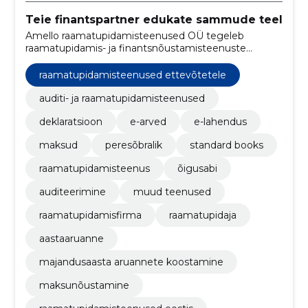
Teie finantspartner edukate sammude teel
Amello raamatupidamisteenused OÜ tegeleb
raamatupidamis- ja finantsnõustamisteenuste
pakkumisega, aidates klientidel hoida oma
finantsasjad korras ja tulemuslikult toimida.
raamatupidamisteenused ettevõtetele
auditi- ja raamatupidamisteenused
deklaratsioon
e-arved
e-lahendus
maksud
peresõbralik
standard books
raamatupidamisteenus
õigusabi
auditeerimine
muud teenused
raamatupidamisfirma
raamatupidaja
aastaaruanne
majandusaasta aruannete koostamine
maksunõustamine