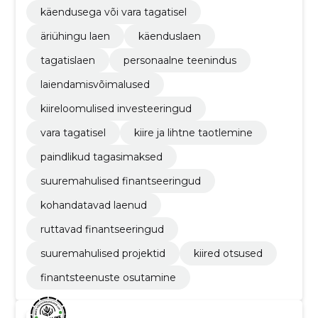
käendusega või vara tagatisel
äriühingu laen
käenduslaen
tagatislaen
personaalne teenindus
laiendamisvõimalused
kiireloomulised investeeringud
vara tagatisel
kiire ja lihtne taotlemine
paindlikud tagasimaksed
suuremahulised finantseeringud
kohandatavad laenud
ruttavad finantseeringud
suuremahulised projektid
kiired otsused
finantsteenuste osutamine