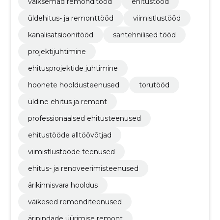
väiksemad remonditööd
ehitustööd
üldehitus- ja remonttööd
viimistlustööd
kanalisatsioonitööd
santehnilised tööd
projektijuhtimine
ehitusprojektide juhtimine
hoonete hooldusteenused
torutööd
üldine ehitus ja remont
professionaalsed ehitusteenused
ehitustööde alltöövõtjad
viimistlustööde teenused
ehitus- ja renoveerimisteenused
ärikinnisvara hooldus
väikesed remonditeenused
äripindade üürimise remont