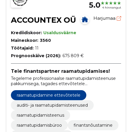
5.0
4 hinnangut
ACCOUNTEX OÜ
Harjumaa
Krediidiskoor:
Usaldusväärne
Maineskoor:
3560
Töötajaid:
11
Prognooskäive (2026):
675 809 €
Teie finantspartner raamatupidamises!
Tegeleme professionaalse raamatupidamisteenuse
pakkumisega, tagades ettevõtetele
finantskohustuste tõhusa haldamise ja seaduslike
nõuete täitmise Eestis.
raamatupidamine ettevõtetele
auditi- ja raamatupidamisteenused
raamatupidamisteenus
raamatupidamisbüroo
finantsnõustamine