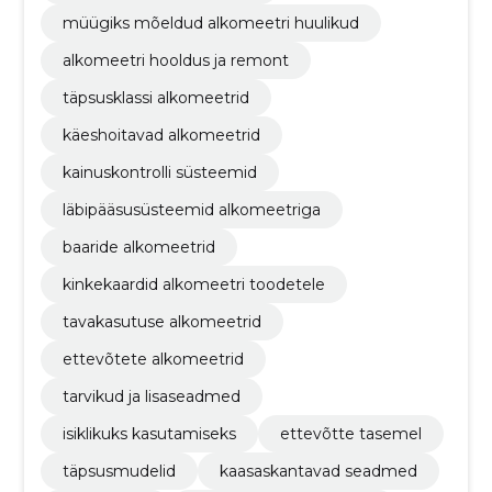
müügiks mõeldud alkomeetri huulikud
alkomeetri hooldus ja remont
täpsusklassi alkomeetrid
käeshoitavad alkomeetrid
kainuskontrolli süsteemid
läbipääsusüsteemid alkomeetriga
baaride alkomeetrid
kinkekaardid alkomeetri toodetele
tavakasutuse alkomeetrid
ettevõtete alkomeetrid
tarvikud ja lisaseadmed
isiklikuks kasutamiseks
ettevõtte tasemel
täpsusmudelid
kaasaskantavad seadmed