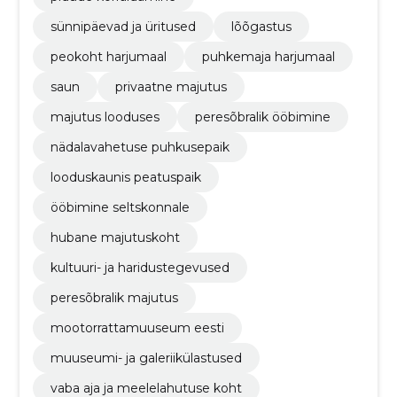
sünnipäevad ja üritused
lõõgastus
peokoht harjumaal
puhkemaja harjumaal
saun
privaatne majutus
majutus looduses
peresõbralik ööbimine
nädalavahetuse puhkusepaik
looduskaunis peatuspaik
ööbimine seltskonnale
hubane majutuskoht
kultuuri- ja haridustegevused
peresõbralik majutus
mootorrattamuuseum eesti
muuseumi- ja galeriikülastused
vaba aja ja meelelahutuse koht