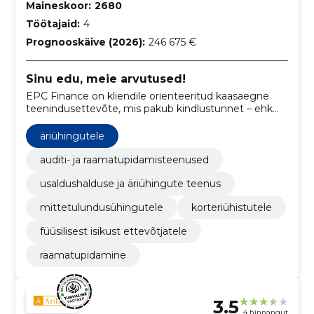
Maineskoor:
2680
Töötajaid:
4
Prognooskäive (2026):
246 675 €
Sinu edu, meie arvutused!
EPC Finance on kliendile orienteeritud kaasaegne
teenindusettevõte, mis pakub kindlustunnet – ehk
firmade asutamis-, haldamis- ja
raamatupidamisteenust.
äriühingutele
auditi- ja raamatupidamisteenused
usaldushalduse ja äriühingute teenus
mittetulundusühingutele
korteriühistutele
füüsilisest isikust ettevõtjatele
raamatupidamine
3.5
4 hinnangut