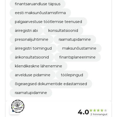
finantsaruandluse täpsus
eesti maksunõustamisfirma
palgaarvestuse töötlemise teenused
äriregistri abi
konsultatsioonid
presonalijuhtimine
raamatupidamine
äriregistri toimingud
maksunõustamine
ärikonsultatsioonid
finantsplaneerimine
kliendikeskne lähenemine
arvelduse pidamine
töölepingud
õigeaegsed dokumentide edastamised
raamatupidamine
4.0
2 hinnangut