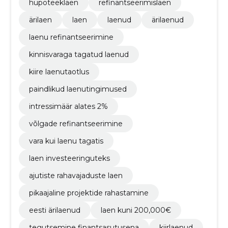
hüpoteeklaen
refinantseerimislaen
ärilaen
laen
laenud
ärilaenud
laenu refinantseerimine
kinnisvaraga tagatud laenud
kiire laenutaotlus
paindlikud laenutingimused
intressimäär alates 2%
võlgade refinantseerimine
vara kui laenu tagatis
laen investeeringuteks
ajutiste rahavajaduste laen
pikaajaline projektide rahastamine
eesti ärilaenud
laen kuni 200,000€
tegutsemine finantsasutusena
kiirlaenud