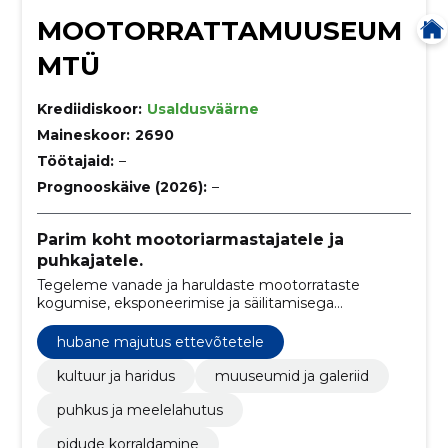
MOOTORRATTAMUUSEUM
MTÜ
Krediidiskoor:
Usaldusväärne
Maineskoor:
2690
Töötajaid:
–
Prognooskäive (2026):
–
Parim koht mootoriarmastajatele ja
puhkajatele.
Tegeleme vanade ja haruldaste mootorrataste
kogumise, eksponeerimise ja säilitamisega
muuseumis. Lisaks pakume pidude ja ürituste
korraldamiseks puhkemaja ning teostatakse
hubane majutus ettevõtetele
mootorite plokikaante remonti ja taastamist.
kultuur ja haridus
muuseumid ja galeriid
puhkus ja meelelahutus
pidude korraldamine