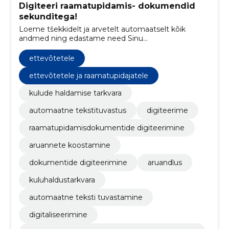
Digiteeri raamatupidamis- dokumendid
sekunditega!
Loeme tšekkidelt ja arvetelt automaatselt kõik
andmed ning edastame need Sinu
raamatupidamistarkvarasse.
ettevõtetele
ettevõtetele ja raamatupidajatele
kulude haldamise tarkvara
automaatne tekstituvastus
digiteerime
raamatupidamisdokumentide digiteerimine
aruannete koostamine
dokumentide digiteerimine
aruandlus
kuluhaldustarkvara
automaatne teksti tuvastamine
digitaliseerimine