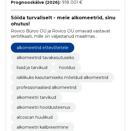
Prognooskäive (2026):
918 001 €
Sõida turvaliselt - meie alkomeetrid, sinu
ohutus!
Rovico Büroo OÜ ja Rovico OÜ omavad vastavat
sertifikaati, mille on väljastanud maailmas
tunnustatud sertifitseerimisorganisatsioon Bureau
Veritas
alkomeetrid ettevõtetele
alkomeetrid tavakasutuseks
lisad ja tarvikud
hooldus
isiklikuks kasutamiseks mõeldud alkomeetrid
professionaalsed alkomeetrid
alkomeetri tarvikud
alkomeetri hooldusteenus
alcoscan huulikud
alkomeetri kalibreerimine