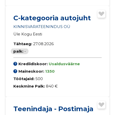
C-kategooria autojuht
KINNISVARATEENINDUS OÜ
Üle Kogu Eesti
Tähtaeg:
27.08.2026
palk:
-
Krediidiskoor:
Usaldusväärne
Maineskoor:
1350
Töötajaid:
500
Keskmine Palk:
840 €
Teenindaja - Postimaja