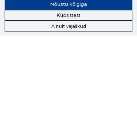
Nõustu kõigiga
Küpsistest
Ainult vajalikud
Storybook
Chrome laiendus
Storybooki laiendus ütleb Sulle, mis firma
veebilehel Sa parajasti viibid ja kui usaldusväärne
see firma täna on.
LAADI LAIENDUS ALLA
Näed helistaja tausta!
Storybooki Äpp toob
Sinuni
OTSEKONTAKTID
400 000 Eesti