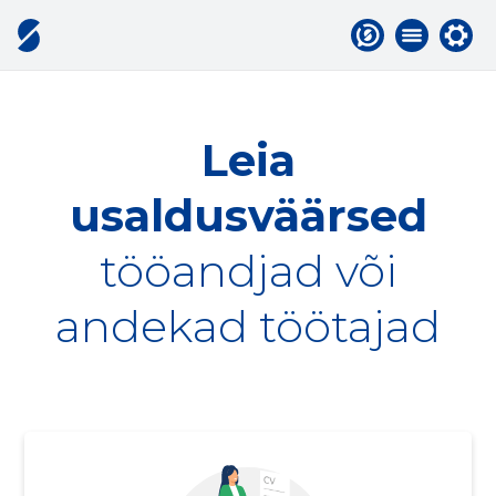
Leia
usaldusväärsed
tööandjad või
andekad töötajad