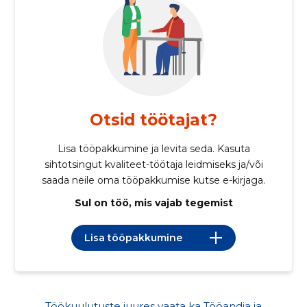
Otsid töötajat?
Lisa tööpakkumine ja levita seda. Kasuta
sihtotsingut kvaliteet-töötaja leidmiseks ja/või
saada neile oma tööpakkumise kutse e-kirjaga.
Sul on töö, mis vajab tegemist
Lisa tööpakkumine
Töökuulutuste juures vaata ka Tööandja ja