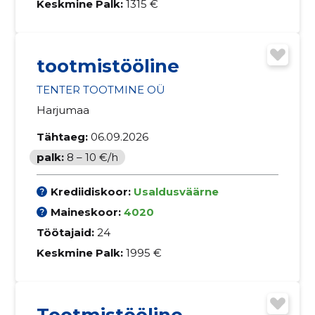
Keskmine Palk:
1315 €
tootmistööline
TENTER TOOTMINE OÜ
Harjumaa
Tähtaeg:
06.09.2026
palk:
8 – 10 €/h
Krediidiskoor:
Usaldusväärne
Maineskoor:
4020
Töötajaid:
24
Keskmine Palk:
1995 €
Tootmistööline