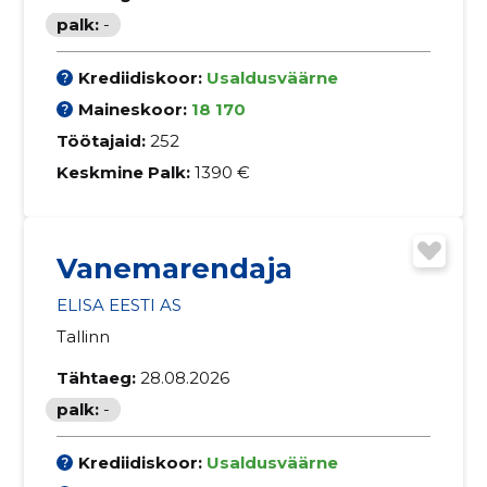
palk:
-
Krediidiskoor:
Usaldusväärne
Maineskoor:
18 170
Töötajaid:
252
Keskmine Palk:
1390 €
Vanemarendaja
ELISA EESTI AS
Tallinn
Tähtaeg:
28.08.2026
palk:
-
Krediidiskoor:
Usaldusväärne