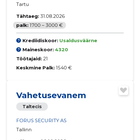
Tartu
Tähtaeg:
31.08.2026
palk:
1700 – 3000 €
Krediidiskoor:
Usaldusväärne
Maineskoor:
4320
Töötajaid:
21
Keskmine Palk:
1540 €
Vahetusevanem
Taltecis
FORUS SECURITY AS
Tallinn