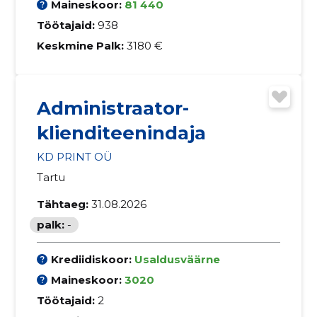
Maineskoor:
81 440
Töötajaid:
938
Keskmine Palk:
3180 €
Administraator-
klienditeenindaja
KD PRINT OÜ
Tartu
Tähtaeg:
31.08.2026
palk:
-
Krediidiskoor:
Usaldusväärne
Maineskoor:
3020
Töötajaid:
2