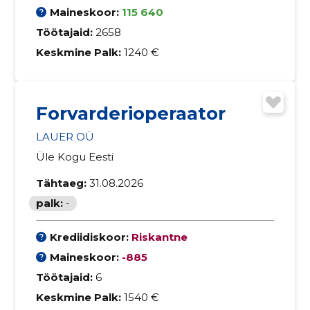
Maineskoor:
115 640
Töötajaid:
2658
Keskmine Palk:
1240 €
Forvarderioperaator
LAUER OÜ
Üle Kogu Eesti
Tähtaeg:
31.08.2026
palk:
-
Krediidiskoor:
Riskantne
Maineskoor:
-885
Töötajaid:
6
Keskmine Palk:
1540 €