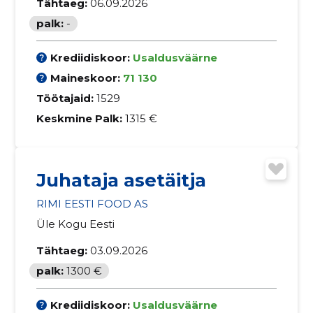
Tähtaeg:
06.09.2026
palk:
-
Krediidiskoor:
Usaldusväärne
Maineskoor:
71 130
Töötajaid:
1529
Keskmine Palk:
1315 €
Juhataja asetäitja
RIMI EESTI FOOD AS
Üle Kogu Eesti
Tähtaeg:
03.09.2026
palk:
1300 €
Krediidiskoor:
Usaldusväärne