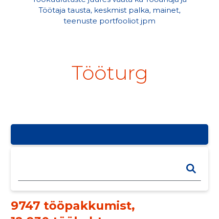
Töötaja tausta, keskmist palka, mainet,
teenuste portfooliot jpm
Tööturg
9747 tööpakkumist
,