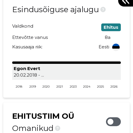
Esindusõiguse ajalugu
?
Valdkond
Ehitus
Ettevõtte vanus
8a
Kasusaaja riik:
Eesti
Egon Evert
20.02.2018 - ...
2018
2019
2020
2021
2023
2024
2025
2026
EHITUSTIIM OÜ
Omanikud
?