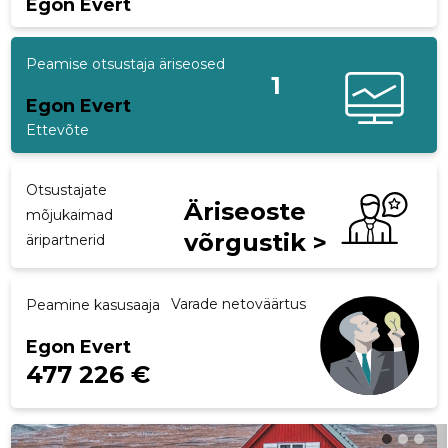
Egon Evert
p
Peamise otsustaja äriseosed
1
Egon Evert
Ettevõte
Otsustajate
Äriseoste
mõjukaimad
võrgustik >
äripartnerid
Varade netoväärtus
Peamine kasusaaja
Egon Evert
477 226 €