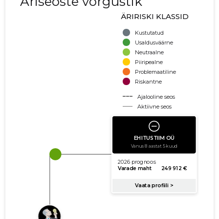
Äriseoste võrgustik
ÄRIRISKI KLASSID
Kustutatud
Usaldusväärne
Neutraalne
Piiripealne
Problemaatiline
Riskantne
Ajalooline seos
Aktiivne seos
käibe suurus
võla suurus
Seoste laiendamine