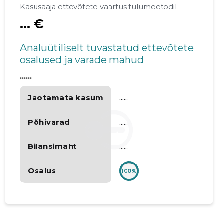
Kasusaaja ettevõtete väärtus tulumeetodil
... €
Analüütiliselt tuvastatud ettevõtete
osalused ja varade mahud
......
Jaotamata kasum
......
Põhivarad
......
Bilansimaht
......
Osalus
100%