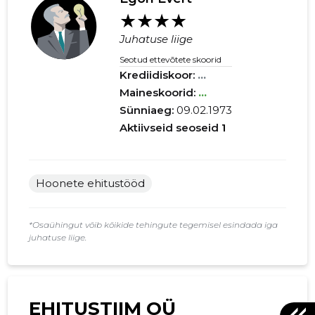
★★★★
Juhatuse liige
Seotud ettevõtete skoorid
Krediidiskoor:
...
Maineskoorid:
...
Sünniaeg:
09.02.1973
Aktiivseid seoseid
1
Hoonete ehitustööd
*Osaühingut võib kõikide tehingute tegemisel esindada iga
juhatuse liige.
EHITUSTIIM OÜ