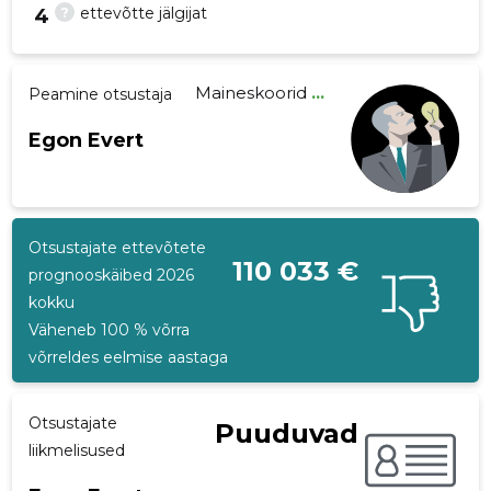
?
ettevõtte jälgijat
4
Maineskoorid
...
Peamine otsustaja
18
Egon Evert
Otsustajate ettevõtete
110 033 €
prognooskäibed 2026
kokku
Väheneb 100 % võrra
võrreldes eelmise aastaga
Otsustajate
Puuduvad
liikmelisused