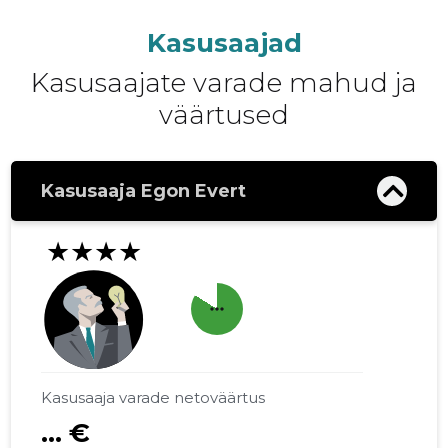
Kasusaajad
Kasusaajate varade mahud ja
väärtused
Kasusaaja Egon Evert
★★★★
more_horiz
Kasusaaja varade netoväärtus
... €