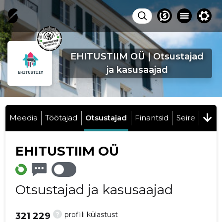
EHITUSTIIM OÜ | Otsustajad
ja kasusaajad
Meedia
Töötajad
Otsustajad
Finantsid
Seire
EHITUSTIIM OÜ
Otsustajad ja kasusaajad
?
profiili külastust
321 229