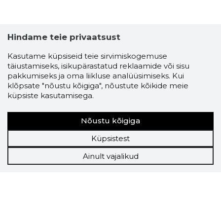
Hindame teie privaatsust
Kasutame küpsiseid teie sirvimiskogemuse
täiustamiseks, isikupärastatud reklaamide või sisu
pakkumiseks ja oma liikluse analüüsimiseks. Kui
klõpsate "nõustu kõigiga", nõustute kõikide meie
küpsiste kasutamisega.
Nõustu kõigiga
Küpsistest
Ainult vajalikud