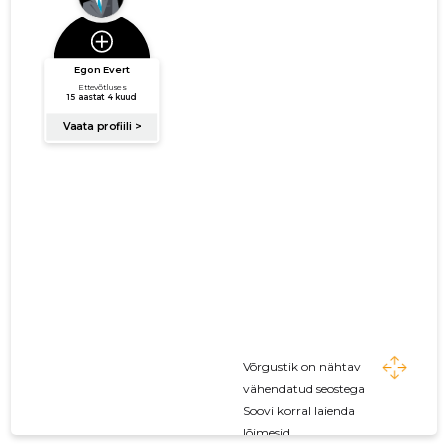
Võrgustik on nähtav
vähendatud seostega
Soovi korral laienda
lõimesid