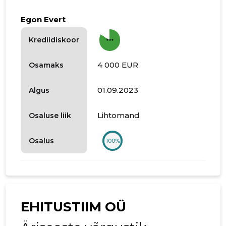
Egon Evert
more_horiz
Krediidiskoor
4 000 EUR
Osamaks
01.09.2023
Algus
Lihtomand
Osaluse liik
Osalus
100%
EHITUSTIIM OÜ