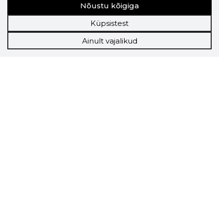
Nõustu kõigiga
Küpsistest
Ainult vajalikud
Storybook
Chrome laiendus
Storybooki laiendus ütleb Sulle, mis firma
veebilehel Sa parajasti viibid ja kui usaldusväärne