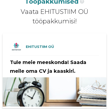
Tööpakkumised
?
2020 I
1682 €
7
Vaata EHITUSTIIM OÜ
2019 IV
2897 €
8
tööpakkumisi!
2019 III
2709 €
8
2019 II
3570 €
8
2019 I
2255 €
10
EHITUSTIIM OÜ
2018 IV
2150 €
8
Tule meie meeskonda! Saada
2018 III
1325 €
5
meile oma CV ja kaaskiri.
2018 II
606 €
4
2018 I
-
1