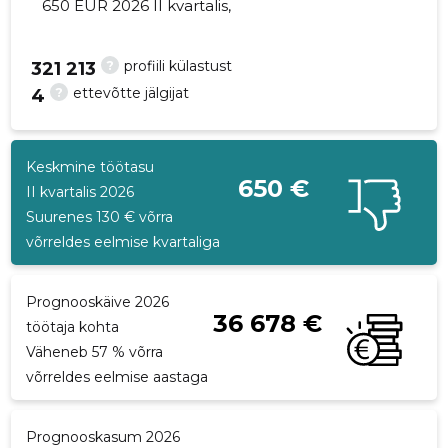
650 EUR 2026 II kvartalis,
?
profiili külastust
321 213
?
ettevõtte jälgijat
4
18
Keskmine töötasu
650 €
II kvartalis 2026
Suurenes 130 € võrra
võrreldes eelmise kvartaliga
Prognooskäive 2026
36 678 €
töötaja kohta
Väheneb 57 % võrra
võrreldes eelmise aastaga
Prognooskasum 2026