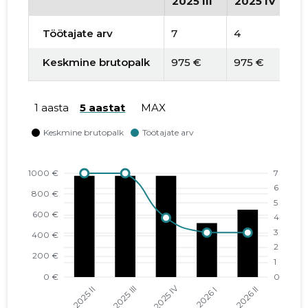
2025 III
2025 IV
2
Töötajate arv
7
4
3
Keskmine brutopalk
975 €
975 €
5
1 aasta
5 aastat
MAX