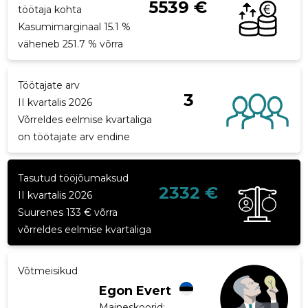
5539 €
töötaja kohta
p
Kasumimarginaal 15.1 %
väheneb 251.7 % võrra
Töötajate arv
3
II kvartalis 2026
Võrreldes eelmise kvartaliga
on töötajate arv endine
Tasutud tööjõumaksud
2332 €
II kvartalis 2026
Suurenes 133 € võrra
võrreldes eelmise kvartaliga
Võtmeisikud
Egon Evert
Maineskoorid:
...