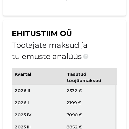
EHITUSTIIM OÜ
Töötajate maksud ja
tulemuste analüüs
?
Kvartal
Tasutud
Tööt
tööjõumaksud
arv
2026 II
2332 €
3
2026 I
2199 €
3
2025 IV
7090 €
4
2025 III
8852 €
7