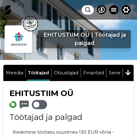
EHITUSTIIM OÜ | Töötajad ja
palgad
Meedia
Töötajad
Otsustajad
Finantsid
Seire
EHITUSTIIM OÜ
Töötajad ja palgad
Keskmine töötasu suurenes 130 EUR võrra -