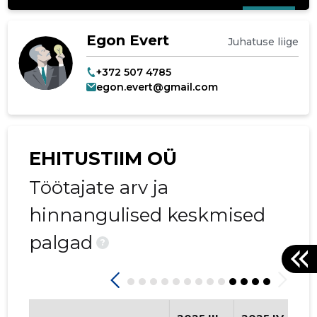
Egon Evert
Juhatuse liige
+372 507 4785
egon.evert@gmail.com
EHITUSTIIM OÜ
Töötajate arv ja
hinnangulised keskmised
palgad
?