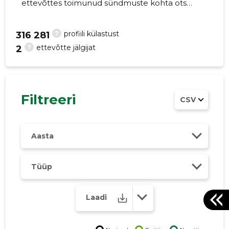
ettevõttes toimunud sündmuste kohta otse
oma mobiili, veebi või emailile. Õiged otsused
õigel ajal!
?
profiili külastust
316 281
?
ettevõtte jälgijat
2
22
Filtreeri
CSV
Aasta
Tüüp
Laadi