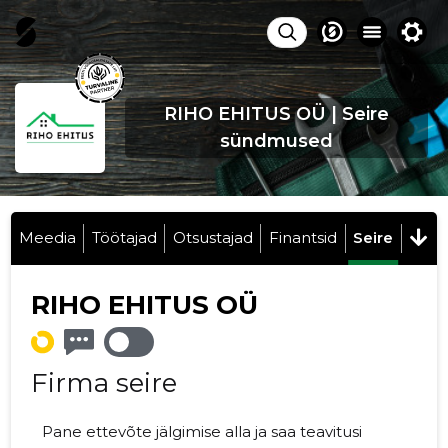
RIHO EHITUS OÜ | Seire
sündmused
Meedia
Töötajad
Otsustajad
Finantsid
Seire
RIHO EHITUS OÜ
Firma seire
Pane ettevõte jälgimise alla ja saa teavitusi