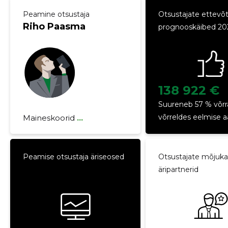
Peamine otsustaja
Otsustajate ettevõ
Riho Paasma
prognooskäibed 20
138 922 €
Suureneb 57 % võrr
võrreldes eelmise 
Maineskoorid
...
Peamise otsustaja äriseosed
Otsustajate mõjuk
Riho Paasma
äripartnerid