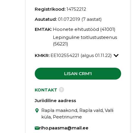
Registrikood:
14752212
Asutatud:
01.07.2019 (7 aastat)
EMTAK:
Hoonete ehitustööd (41001)
Lepinguline toitlustusteenus
(56221)
KMKR:
EE102554221 (algus 01.11.22)
LISAN CRM'I
?
KONTAKT
Juriidiline aadress
Rapla maakond, Rapla vald, Valli
küla, Peetrinurme
riho.paasma@mail.ee