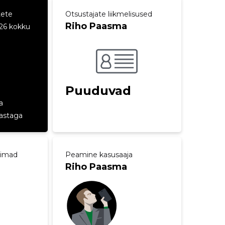
tete
Otsustajate liikmelisused
Riho Paasma
26 kokku
Puuduvad
a
aastaga
aimad
Peamine kasusaaja
Riho Paasma