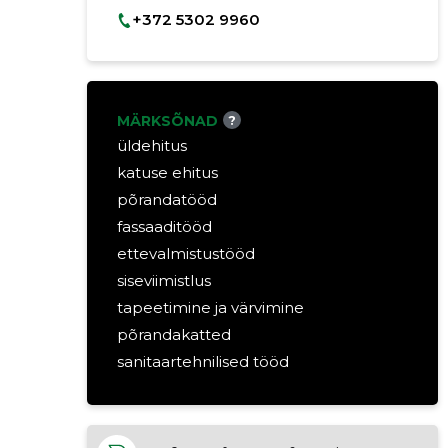
+372 5302 9960
MÄRKSÕNAD
?
üldehitus
katuse ehitus
põrandatööd
fassaaditööd
ettevalmistustööd
siseviimistlus
tapeetimine ja värvimine
põrandakatted
sanitaartehnilised tööd
katusetööd
fassaadiviimistlus
talumajade renoveerimine