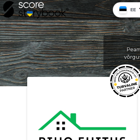
EE
Peami
võrgu