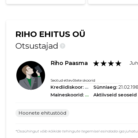
RIHO EHITUS OÜ
Otsustajad
?
★★★★
Riho Paasma
Juh
Seotud ettevõtete skoorid
Krediidiskoor:
...
Sünniaeg:
21.02.19
Maineskoorid:
...
Aktiivseid seoseid
Hoonete ehitustööd
*Osaühingut võib kõikide tehingute tegemisel esindada iga juhatuse