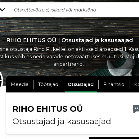
RIHO EHITUS OÜ | Otsustajad ja kasusaajad
ne otsustaja Riho P., kellel on aktiivseid äriseoseid 1. Kas
stikus võib esineda varade netoväärtuses muutusi. Mõj
äripartnerid...
Meedia
Töötajad
Otsustajad
Finantsid
K
RIHO EHITUS OÜ
Otsustajad ja kasusaajad