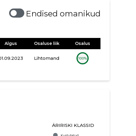
Endised omanikud
Algus
Osaluse liik
Osalus
01.09.2023
Lihtomand
100%
ÄRIRISKI KLASSID
Kustutatud