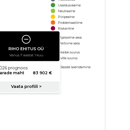
Usaldusväärne
Neutraalne
Piiripealne
Problemaatiline
Riskantne
Ajalooline seos
Aktiivne seos
käibe suurus
võla suurus
Seoste laiendamine