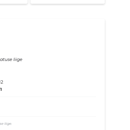
atuse liige
82
1
 liige.