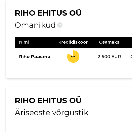
RIHO EHITUS OÜ
Omanikud
?
Nimi
Krediidiskoor
Osamaks
more_horiz
Riho Paasma
2 500 EUR
RIHO EHITUS OÜ
Äriseoste võrgustik