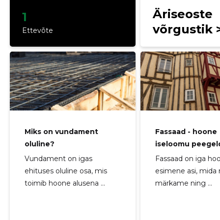
Äriseoste
1
võrgustik 
Ettevõte
Miks on vundament
Fassaad - hoone
oluline?
iseloomu peegel
Vundament on igas
Fassaad on iga hoo
ehituses oluline osa, mis
esimene asi, mida
toimib hoone alusena ...
märkame ning ...