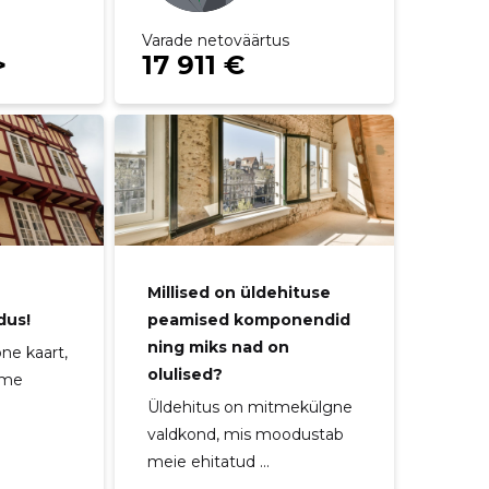
Varade netoväärtus
>
17 911 €
Millised on üldehituse
dus!
peamised komponendid
ning miks nad on
ne kaart,
olulised?
 me
Üldehitus on mitmekülgne
valdkond, mis moodustab
meie ehitatud ...