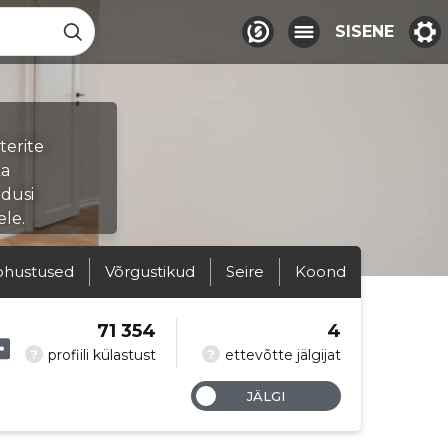
SISENE
erite
ka
ndusi
ele.
ohustused
Võrgustikud
Seire
Koond
71 354
4
?
?
profiili külastust
ettevõtte jälgijat
JÄLGI