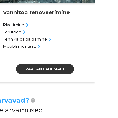
Vannitoa renoveerimine
Er
Plaatimine
Kat
Torutööd
Sis
Tehnika paigaldamine
Ele
Mööbli montaaž
Väli
Ter
VAATAN LÄHEMALT
arvavad?
?
ide arvamused