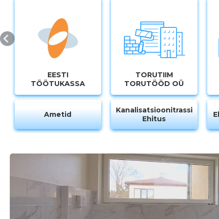
MUUDA
EESTI
TORUTIIM
TÖÖTUKASSA
TORUTÖÖD OÜ
Kanalisatsioonitrasside
Ametid
E
Ehitus