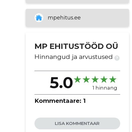
koduehitus
välistööd
mpehitus.ee
kapitaalremont
mööblidetailide paigaldamine
plaatimine
MP EHITUSTÖÖD OÜ
torutööd
tehnika paigaldamine
Hinnangud ja arvustused
?
mööbli montaaž
v'lisviimistlus
5.0
katusetööd
siseviimistlus
1 hinnang
elektri- ja torutööd
Kommentaare:
1
lammutamistööd
põrandate paigaldamine
mööbli paigaldamine
LISA KOMMENTAAR
välisviimistlus