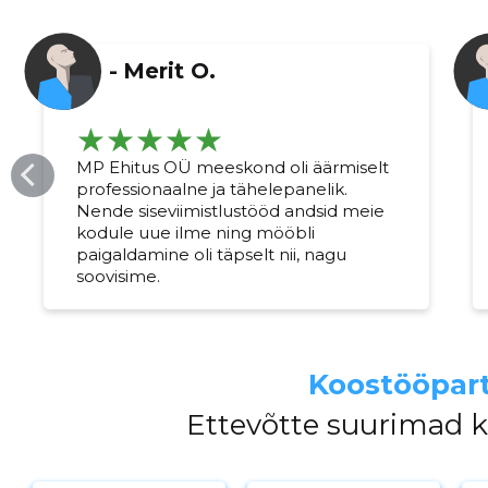
-
Merit O.
MP Ehitus OÜ meeskond oli äärmiselt
professionaalne ja tähelepanelik.
Nende siseviimistlustööd andsid meie
kodule uue ilme ning mööbli
paigaldamine oli täpselt nii, nagu
soovisime.
Muuda pildi kirjeldust
Koostööpart
Ettevõtte suurimad 