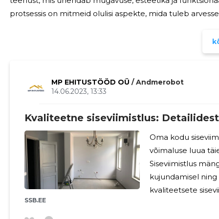
teenust, mis ühendab mugavuse, esteetika ja funktsionaalsuse ühes paket
protsessis on mitmeid olulisi aspekte, mida tuleb arve
kogenud ja osav ning aitab teil planeerida ja ellu viia om
kõ
MP EHITUSTÖÖD OÜ
/ Andmerobot
14.06.2023, 13:33
Kvaliteetne siseviimistlus: Detailide
Oma kodu siseviim
võimaluse luua täi
Siseviimistlus mängi
kujundamisel ning
kvaliteetsete siseviimi
SSB.EE
et teie kodu oleks t
meeskond pakub te