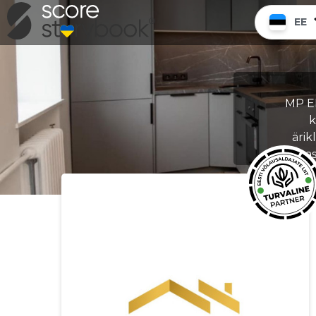
EE
MP E
k
ärik
vas