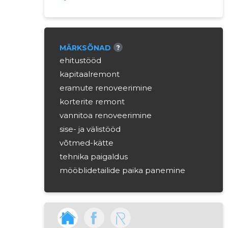
MÄRKSÕNAD
?
ehitustööd
kapitaalremont
eramute renoveerimine
korterite remont
vannitoa renoveerimine
sise- ja välistööd
võtmed-kätte
tehnika paigaldus
mööblidetailide paika panemine
hooldus ja remont
konstruktsioonimaterjalid
ehitusdetailid
konsultatsioon