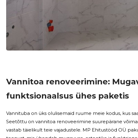
Vannitoa renoveerimine: Mugav
funktsionaalsus ühes paketis
Vannituba on üks olulisemaid ruume meie kodus, kus saa
Seetõttu on vannitoa renoveerimine suurepärane võimal
vastab täielikult teie vajadustele. MP Ehitustööd OÜ pa