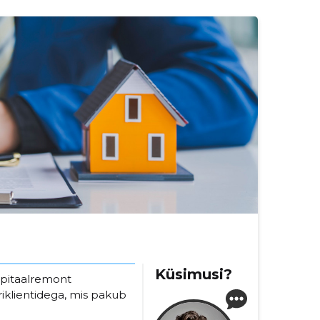
Küsimusi?
pitaalremont
riklientidega, mis pakub