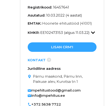
Registrikood:
16457641
Asutatud:
10.03.2022 (4 aastat)
EMTAK:
Hoonete ehitustööd (41001)
KMKR:
EE102473153 (algus 11.03.22)
LISAN CRM'I
?
KONTAKT
Juriidiline aadress
Pärnu maakond, Pärnu linn,
Paikuse alev, Kurvitsa tn 1
mpehitustood@gmail.com
info@mpehitus.ee
+372 5638 7722