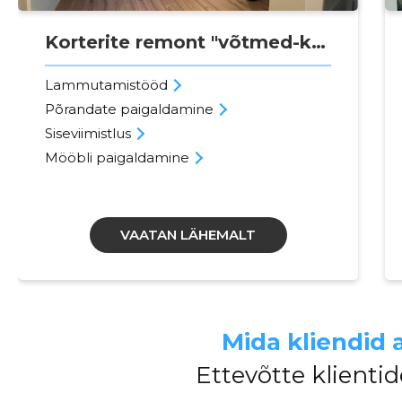
Korterite remont "võtmed-kätte"
Lammutamistööd
Põrandate paigaldamine
Siseviimistlus
Mööbli paigaldamine
VAATAN LÄHEMALT
Mida kliendid 
Ettevõtte klient