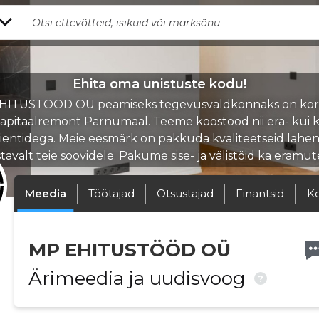
Ehita oma unistuste kodu!
HITUSTÖÖD OÜ peamiseks tegevusvaldkonnaks on kort
apitaalremont Pärnumaal. Teeme koostööd nii era- kui 
lientidega. Meie eesmärk on pakkuda kvaliteetseid lahe
tavalt teie soovidele. Pakume sise- ja välistöid ka eramut
Meedia
Töötajad
Otsustajad
Finantsid
K
MP EHITUSTÖÖD OÜ
Ärimeedia ja uudisvoog
?