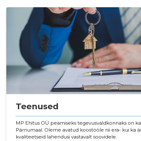
Teenused
Sinu nimi
MP Ehitus OÜ peamiseks tegevusvaldkonnaks on ka
Pärnumaal. Oleme avatud koostööle nii era- kui ka ä
kvaliteetseid lahendusi vastavalt soovidele.
taar