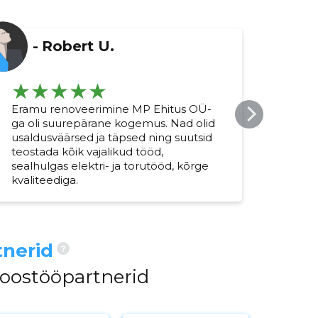
-
Robert U.
Eramu renoveerimine MP Ehitus OÜ-
Vann
ga oli suurepärane kogemus. Nad olid
pool
usaldusväärsed ja täpsed ning suutsid
Plaa
teostada kõik vajalikud tööd,
täps
sealhulgas elektri- ja torutööd, kõrge
mulj
kvaliteediga.
nerid
?
koostööpartnerid