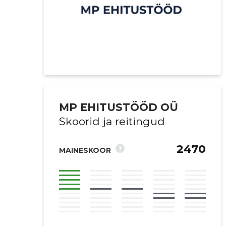
MP EHITUSTÖÖD OÜ
Skoorid ja reitingud
2470
?
MAINESKOOR
Saaja e-mail
Sinu kommen