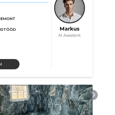
REMONT
Markus
ÄLISTÖÖD
AI Assistent
I
MPEHITUS.EE
MPEH