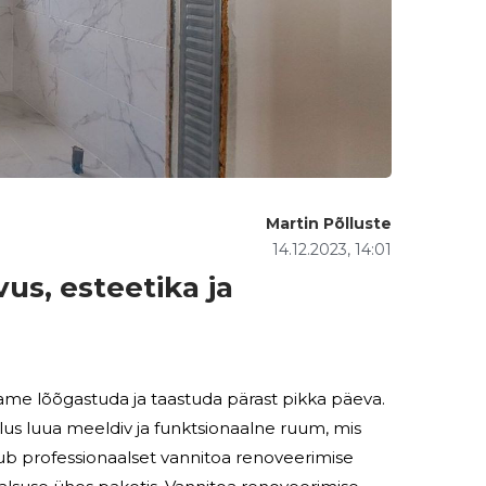
Martin Põlluste
14.12.2023, 14:01
us, esteetika ja
me lõõgastuda ja taastuda pärast pikka päeva.
us luua meeldiv ja funktsionaalne ruum, mis
kub professionaalset vannitoa renoveerimise