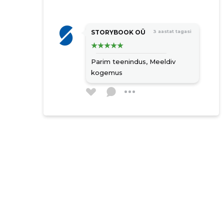
katusetööd
siseviimistlus
elektri- ja torutööd
STORYBOOK OÜ
3 aastat tagasi
terrasside ehitus
hoonete ehitustööd
Parim teenindus,
Meeldiv
kogemus