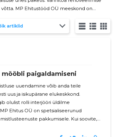
is. Vannitoa renoveerimise
sse võtta. MP Ehitustööd OÜ meeskond on
a unistuste vannitoa projekti. Nad pakuvad laia
ik artiklid
st mööbli paigaldamiseni
istluse uuendamine võib anda teile
esti uus ja isikupärane elukeskkond.
b olulist rolli interjööri üldilme
 MP Ehitus OÜ on spetsialiseerunud
stlusteenuste pakkumisele. Kui soovite,
äiuslikult viimistletud, siis MP Ehitus OÜ
ile oma kogemusi ja oskusi