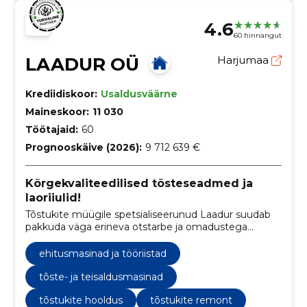
4.6
60 hinnangut
LAADUR OÜ
Harjumaa
Krediidiskoor:
Usaldusväärne
Maineskoor:
11 030
Töötajaid:
60
Prognooskäive (2026):
9 712 639 €
Kõrgekvaliteedilised tõsteseadmed ja
laoriiulid!
Tõstukite müügile spetsialiseerunud Laadur suudab
pakkuda väga erineva otstarbe ja omadustega
tõstetehnikat. Pikaajaline kogemus tõstukite müügis
ja hoolduses oli eeldus, miks valikusse lisandusid ka
ehitusmasinad ja tööriistad
ehitusmasinad.
tõste- ja teisaldusmasinad
tõstukite hooldus
tõstukite remont