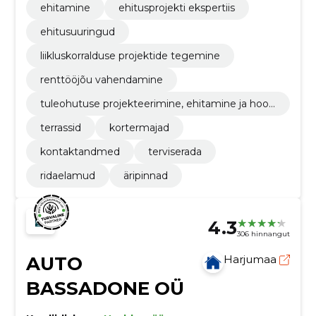
ehitamine
ehitusprojekti ekspertiis
ehitusuuringud
liikluskorralduse projektide tegemine
renttööjõu vahendamine
tuleohutuse projekteerimine, ehitamine ja hool
damine
terrassid
kortermajad
kontaktandmed
terviserada
ridaelamud
äripinnad
4.3
306 hinnangut
AUTO
Harjumaa
BASSADONE OÜ