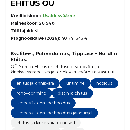
EHITUS OÜ
Krediidiskoor:
Usaldusväärne
Maineskoor:
20 540
Töötajaid:
31
Prognooskäive (2026):
40 741 343 €
Kvaliteet, Pühendumus, Tipptase - Nordlin
Ehitus.
OÜ Nordlin Ehitus on ehituse peatöövõtu ja
kinnisvaraarendusega tegelev ettevõte, mis asutati
2010. aastal. Neljateistkümne tegutsemisaasta
jooksul oleme kasvanud üheks turu juhtivaks
ehitus ja kinnisvara
juhtimine
hooldus
ettevõtteks Eestis.
renoveerimine
disain ja ehitus
tehnosüsteemide hooldus
tehnosüsteemide hooldus garantiiajal
ehitus- ja kinnisvarateenused