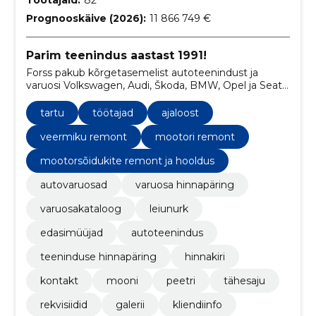
Prognooskäive (2026):
11 866 749 €
Parim teenindus aastast 1991!
Forss pakub kõrgetasemelist autoteenindust ja
varuosi Volkswagen, Audi, Škoda, BMW, Opel ja Seat
autodele. Meie meeskonnal on autospordi kogemust
ja meil on üle 30 000 varuosa laos kohe saadaval.
tartu
töötajad
ajaloost
veermiku remont
mootori remont
mootorsõidukite remont ja hooldus
autovaruosad
varuosa hinnapäring
varuosakataloog
leiunurk
edasimüüjad
autoteenindus
teeninduse hinnapäring
hinnakiri
kontakt
mooni
peetri
tähesaju
rekvisiidid
galerii
kliendiinfo