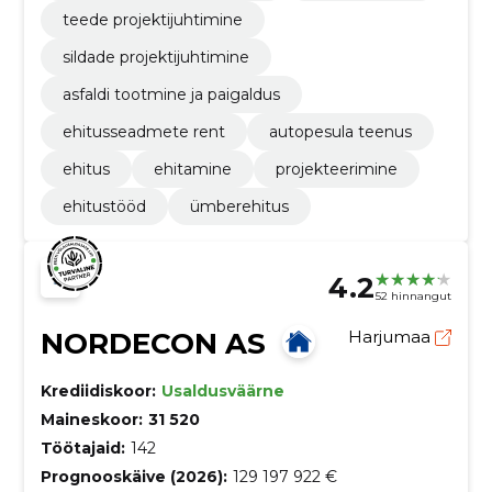
teede projektijuhtimine
sildade projektijuhtimine
asfaldi tootmine ja paigaldus
ehitusseadmete rent
autopesula teenus
ehitus
ehitamine
projekteerimine
ehitustööd
ümberehitus
4.2
52 hinnangut
NORDECON AS
Harjumaa
Krediidiskoor:
Usaldusväärne
Maineskoor:
31 520
Töötajaid:
142
Prognooskäive (2026):
129 197 922 €