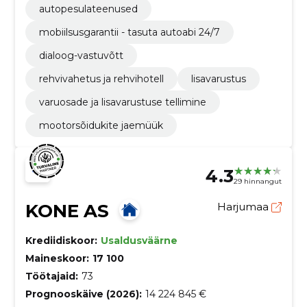
autopesulateenused
mobiilsusgarantii - tasuta autoabi 24/7
dialoog-vastuvõtt
rehvivahetus ja rehvihotell
lisavarustus
varuosade ja lisavarustuse tellimine
mootorsõidukite jaemüük
4.3
29 hinnangut
KONE AS
Harjumaa
Krediidiskoor:
Usaldusväärne
Maineskoor:
17 100
Töötajaid:
73
Prognooskäive (2026):
14 224 845 €