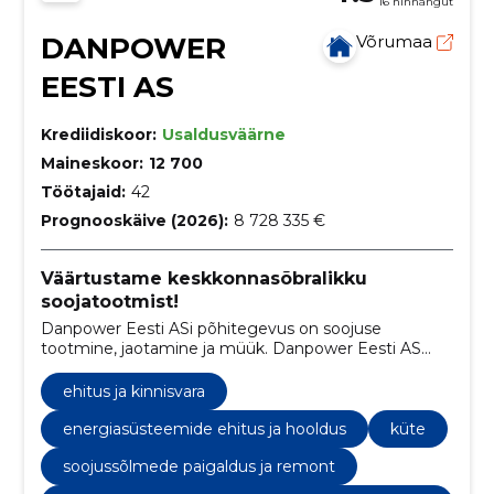
16 hinnangut
DANPOWER
Võrumaa
EESTI AS
Krediidiskoor:
Usaldusväärne
Maineskoor:
12 700
Töötajaid:
42
Prognooskäive (2026):
8 728 335 €
Väärtustame keskkonnasõbralikku
soojatootmist!
Danpower Eesti ASi põhitegevus on soojuse
tootmine, jaotamine ja müük. Danpower Eesti AS
kuulub Saksa energiaettevõttele Danpower Gruppe.
ehitus ja kinnisvara
energiasüsteemide ehitus ja hooldus
küte
soojussõlmede paigaldus ja remont