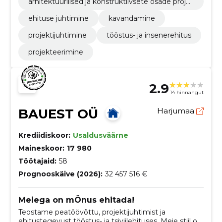
arhitektuurilised ja konstruktiivsete osade proje
kteerimine
ehituse juhtimine
kavandamine
projektijuhtimine
tööstus- ja insenerehitus
projekteerimine
2.9
14 hinnangut
BAUEST OÜ
Harjumaa
Krediidiskoor:
Usaldusväärne
Maineskoor:
17 980
Töötajaid:
58
Prognooskäive (2026):
32 457 516 €
Meiega on mÖnus ehitada!
Teostame peatöövõttu, projektijuhtimist ja
ehitustegevust tööstus- ja tsiviilehituses. Meie stiil on