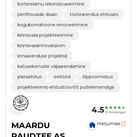
korterelamu rekonstrueerimine
penthouside disain
tootearendus ehituses
kogukonnahoone renoveerimine
kinnisvara projekteerimine
kinnisvarainnovatsioon
linnaarenduse projektid
katusekorruste väljaarendamine
platsiehitus
eeltööd
lõppvormistus
projekteerimis-ehitustöövõtt puitelemendiga
4.5
21 hinnangut
MAARDU
Harjumaa
RAUDTEE AS