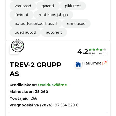
varuosad
garantii
pikk rent
lühirent
rent koos juhiga
autod, kaubikud, bussid
esindused
uued autod
autorent
4.2
56 hinnangut
TREV-2 GRUPP
Harjumaa
AS
Krediidiskoor:
Usaldusväärne
Maineskoor:
35 260
Töötajaid:
266
Prognooskäive (2026):
97 564 829 €