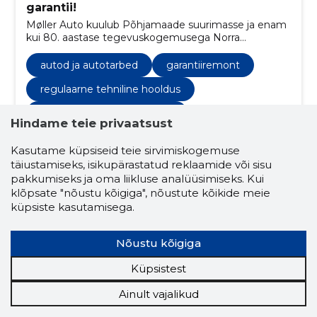
garantii!
Møller Auto kuulub Põhjamaade suurimasse ja enam
kui 80. aastase tegevuskogemusega Norra
automüügi pereettevõttesse Møller Mobility Group.
autod ja autotarbed
garantiiremont
regulaarne tehniline hooldus
auto remont ja diagnostika
Hindame teie privaatsust
kere- ja värvitööd
rehvid ja veljed
Kasutame küpsiseid teie sirvimiskogemuse
lisavarustus
tehnoülevaatus
täiustamiseks, isikupärastatud reklaamide või sisu
pakkumiseks ja oma liikluse analüüsimiseks. Kui
volkswageni porimatid
klõpsate "nõustu kõigiga", nõustute kõikide meie
küpsiste kasutamisega.
originaal klaasipühkijad
mootoriõlid ja vedelikud
originaalvaruosad
Nõustu kõigiga
volkswagen
Küpsistest
tehnoülevaatuse eelne kontroll
Ainult vajalikud
klaasivahetus ja -toonimine