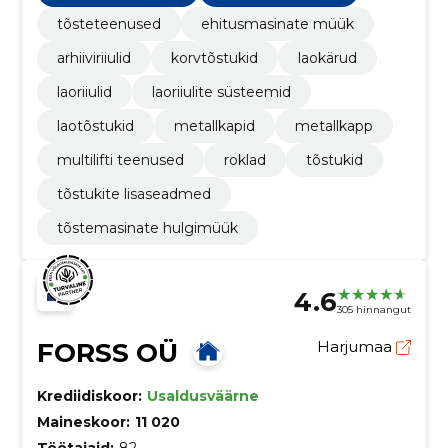
tõsteteenused
ehitusmasinate müük
arhiiviriiulid
korvtõstukid
laokärud
laoriiulid
laoriiulite süsteemid
laotõstukid
metallkapid
metallkapp
multilifti teenused
roklad
tõstukid
tõstukite lisaseadmed
tõstemasinate hulgimüük
4.6
305 hinnangut
FORSS OÜ
Harjumaa
Krediidiskoor:
Usaldusväärne
Maineskoor:
11 020
Töötajaid:
82