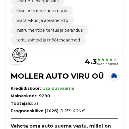
seamete diagnostika
lõikeinstrumentide müük
lisatarvikud ja abivahendid
instrumentide teritus ja parandus
terituspingid ja mõõteseadmed
4.3
300 hinnangut
MOLLER AUTO VIRU OÜ
Krediidiskoor:
Usaldusväärne
Maineskoor:
9290
Töötajaid:
21
Prognooskäive (2026):
7 659 406 €
Vaheta oma auto uuema vastu, millel on