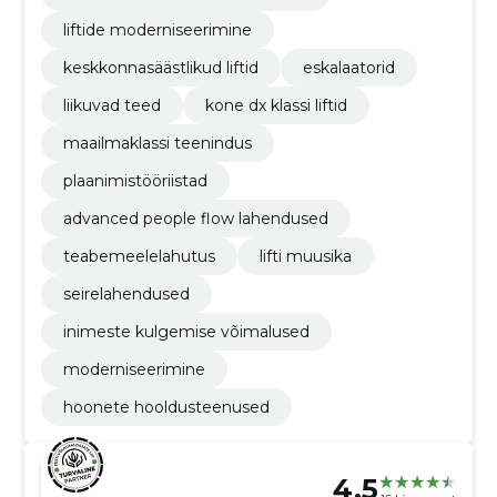
liftide moderniseerimine
keskkonnasäästlikud liftid
eskalaatorid
liikuvad teed
kone dx klassi liftid
maailmaklassi teenindus
plaanimistööriistad
advanced people flow lahendused
teabemeelelahutus
lifti muusika
seirelahendused
inimeste kulgemise võimalused
moderniseerimine
hoonete hooldusteenused
4.5