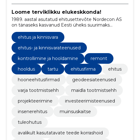
Loome terviklikku elukeskkonda!
1989. aastal asutatud ehitusettevõte Nordecon AS
on tänaseks kasvanud Eesti üheks suurimaks
ehituskontserniks.
ehitus ja kinnisvara
ehitus- ja kinnisvarateenused
kontrollimine ja hooldamine
remont
hooldus
tartu
ehitusfirma
ehitus
hooneehitusfirmad
geodeesiateenused
varja tootmistsehh
maidla tootmistsehh
projekteerimine
investeerimisteenused
insenerehitus
muinsuskaitse
tuleohutus
avalikult kasutatavate teede korrashoid