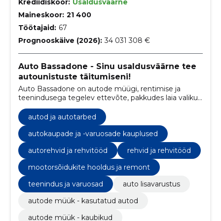
Krediidiskoor:
Usaldusväärne
Maineskoor:
21 400
Töötajaid:
67
Prognooskäive (2026):
34 031 308 €
Auto Bassadone - Sinu usaldusväärne tee
autounistuste täitumiseni!
Auto Bassadone on autode müügi, rentimise ja
teenindusega tegelev ettevõte, pakkudes laia valikut
sõidukeid erinevatest margidest ja mudelitest ning
mitmesuguseid teenuseid, sealhulgas hooldust,
autod ja autotarbed
remonti ja varuosade müüki.
autokaupade ja -varuosade kauplused
autorehvid ja rehvitööd
rehvid ja rehvitööd
mootorsõidukite hooldus ja remont
teenindus ja varuosad
auto lisavarustus
autode müük - kasutatud autod
autode müük - kaubikud