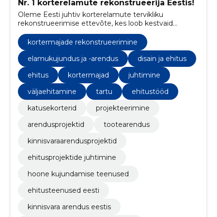
Nr. 1 korterelamute rekonstrueerija Eestis!
Oleme Eesti juhtiv korterelamute tervikliku
rekonstrueerimise ettevõte, kes loob kestvaid
lahendusi energia säästmiseks ja elukeskkonna
parandamiseks.
kortermajade rekonstrueerimine
elamukujundus ja -arendus
disain ja ehitus
ehitus
kortermajad
juhtimine
väljaehitamine
tartu
ehitustööd
katusekorterid
projekteerimine
arendusprojektid
tootearendus
kinnisvaraarendusprojektid
ehitusprojektide juhtimine
hoone kujundamise teenused
ehitusteenused eesti
kinnisvara arendus eestis