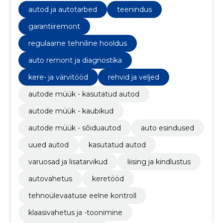
autod ja autotarbed
teenindus
garantiiremont
regulaarne tehniline hooldus
auto remont ja diagnostika
kere- ja värvitööd
rehvid ja veljed
autode müük - kasutatud autod
autode müük - kaubikud
autode müük - sõiduautod
auto esindused
uued autod
kasutatud autod
varuosad ja lisatarvikud
liising ja kindlustus
autovahetus
keretööd
tehnoülevaatuse eelne kontroll
klaasivahetus ja -toonimine