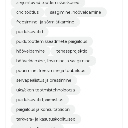
arvjuhitavad töötlemiskeskused
cnc töötlus
saagimine, hööveldamine
freesimine- ja sõrmjätkamine
puidukuivatid
puidutöötlemisseadmete paigaldus
hööveldamine
tehaseprojektid
hööveldamine, lihvimine ja saagimine
puurimine, freesimine ja tüübeldus
servapealistus ja pressimine
uks/aken tootmistehnoloogia
puidukuivatid; viimistlus
paigaldus ja konsultatsioon
tarkvara– ja kasutuskoolitused