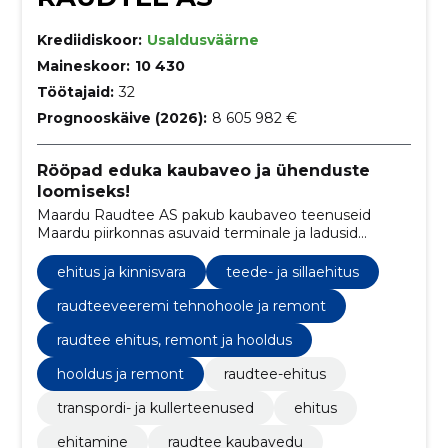
Krediidiskoor:
Usaldusväärne
Maineskoor:
10 430
Töötajaid:
32
Prognooskäive (2026):
8 605 982 €
Rööpad eduka kaubaveo ja ühenduste
loomiseks!
Maardu Raudtee AS pakub kaubaveo teenuseid
Maardu piirkonnas asuvaid terminale ja ladusid
ühendaval raudteel, hõlmates erinevaid kaupu nagu
naftatooted, väetised, konteinerid jms.
ehitus ja kinnisvara
teede- ja sillaehitus
raudteeveeremi tehnohoole ja remont
raudtee ehitus, remont ja hooldus
hooldus ja remont
raudtee-ehitus
transpordi- ja kullerteenused
ehitus
ehitamine
raudtee kaubavedu