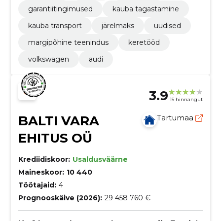
garantiitingimused
kauba tagastamine
kauba transport
järelmaks
uudised
margipõhine teenindus
keretööd
volkswagen
audi
3.9
15 hinnangut
BALTI VARA
Tartumaa
EHITUS OÜ
Krediidiskoor:
Usaldusväärne
Maineskoor:
10 440
Töötajaid:
4
Prognooskäive (2026):
29 458 760 €