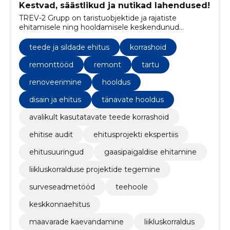
Kestvad, säästlikud ja nutikad lahendused!
TREV-2 Grupp on taristuobjektide ja rajatiste
ehitamisele ning hooldamisele keskendunud
ettevõte.
teede ja sildade ehitus
korrashoid
remonttööd
remont
tartu
renoveerimine
hooldus
disain ja ehitus
tänavate hooldus
avalikult kasutatavate teede korrashoid
ehitise audit
ehitusprojekti ekspertiis
ehitusuuringud
gaasipaigaldise ehitamine
liikluskorralduse projektide tegemine
surveseadmetööd
teehoole
keskkonnaehitus
maavarade kaevandamine
liikluskorraldus