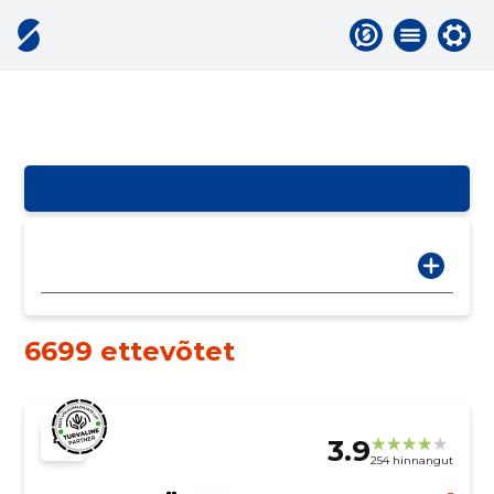
6699 ettevõtet
3.9
254 hinnangut