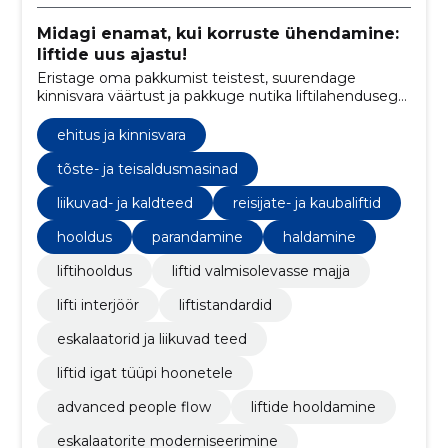
Midagi enamat, kui korruste ühendamine:
liftide uus ajastu!
Eristage oma pakkumist teistest, suurendage
kinnisvara väärtust ja pakkuge nutika liftilahendusega
parimat kasutajaelamust.
ehitus ja kinnisvara
tõste- ja teisaldusmasinad
liikuvad- ja kaldteed
reisijate- ja kaubaliftid
hooldus
parandamine
haldamine
liftihooldus
liftid valmisolevasse majja
lifti interjöör
liftistandardid
eskalaatorid ja liikuvad teed
liftid igat tüüpi hoonetele
advanced people flow
liftide hooldamine
eskalaatorite moderniseerimine