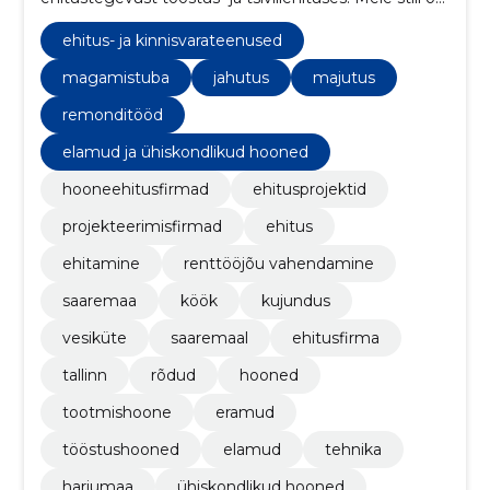
ehitada osavõtlikult nii, et kogu protsess oleks kõigile
MÖNUS!
ehitus- ja kinnisvarateenused
magamistuba
jahutus
majutus
remonditööd
elamud ja ühiskondlikud hooned
hooneehitusfirmad
ehitusprojektid
projekteerimisfirmad
ehitus
ehitamine
renttööjõu vahendamine
saaremaa
köök
kujundus
vesiküte
saaremaal
ehitusfirma
tallinn
rõdud
hooned
tootmishoone
eramud
tööstushooned
elamud
tehnika
harjumaa
ühiskondlikud hooned