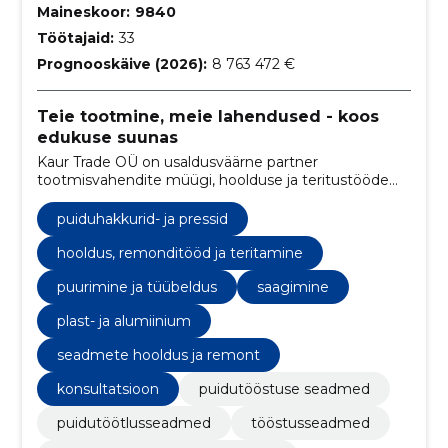
Maineskoor:
9840
Töötajaid:
33
Prognooskäive (2026):
8 763 472 €
Teie tootmine, meie lahendused - koos
edukuse suunas
Kaur Trade OÜ on usaldusväärne partner
tootmisvahendite müügi, hoolduse ja teritustööde
valdkonnas. Meie eesmärk on tagada teie ettevõtte
tootlikkus ja õigeaegne tarne kvaliteetsete
puiduhakkurid- ja pressid
seadmete ja teenustega
hooldus, remonditööd ja teritamine
puurimine ja tüübeldus
saagimine
plast- ja alumiinium
seadmete hooldus ja remont
konsultatsioon
puidutööstuse seadmed
puidutöötlusseadmed
tööstusseadmed