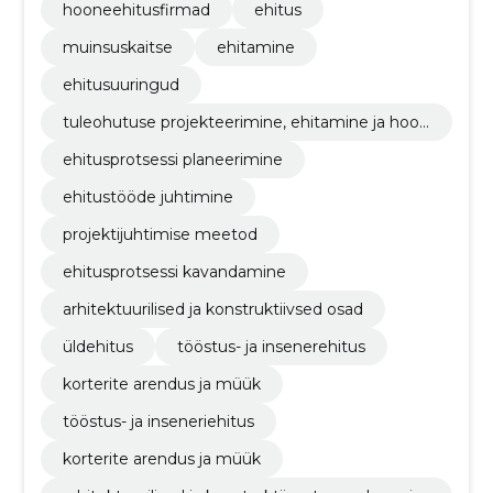
hooneehitusfirmad
ehitus
muinsuskaitse
ehitamine
ehitusuuringud
tuleohutuse projekteerimine, ehitamine ja hool
damine
ehitusprotsessi planeerimine
ehitustööde juhtimine
projektijuhtimise meetod
ehitusprotsessi kavandamine
arhitektuurilised ja konstruktiivsed osad
üldehitus
tööstus- ja insenerehitus
korterite arendus ja müük
tööstus- ja inseneriehitus
korterite arendus ja müük