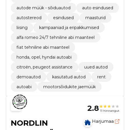
autode müük - sõiduautod
auto esindused
autostereod
esindused
maasturid
liising
kampaaniad ja eripakkumised
alfa romeo 24/7 tehniline abi maanteel
fiat tehniline abi maanteel
honda, opel, hyndai autoabi
citroën, peugeot assistance
uued autod
demoautod
kasutatud autod
rent
autoabi
mootorsõidukite jaemüük
2.8
11 hinnangut
NORDLIN
Harjumaa