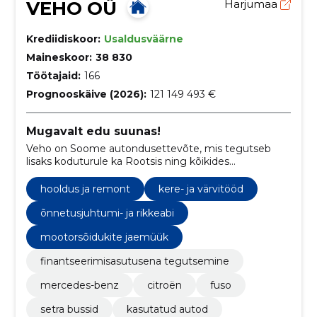
VEHO OÜ
Harjumaa
Krediidiskoor:
Usaldusväärne
Maineskoor:
38 830
Töötajaid:
166
Prognooskäive (2026):
121 149 493 €
Mugavalt edu suunas!
Veho on Soome autondusettevõte, mis tegutseb
lisaks koduturule ka Rootsis ning kõikides
Baltimaades. Lisaks kõrgklassilistele autodele,
tahame me pakkuda ka uudseid lahendusi ja
hooldus ja remont
kere- ja värvitööd
professionaalset teenindust.
õnnetusjuhtumi- ja rikkeabi
mootorsõidukite jaemüük
finantseerimisasutusena tegutsemine
mercedes-benz
citroën
fuso
setra bussid
kasutatud autod