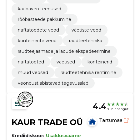
kaubaveo teenused
rööbasteede pakkumine
naftatoodete veod
väetiste veod
konteinerite veod
raudteetehnika
raudteejaamade ja ladude ekspedeerimine
naftatooted
väetised
konteinerid
muud veosed
raudteetehnika rentimine
veondust abistavad tegevusalad
4.4
30 hinnangut
KAUR TRADE OÜ
Tartumaa
Krediidiskoor:
Usaldusväärne