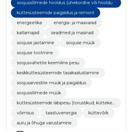
soojussõlmede hooldus (ühekordne või hooldus
leping pikemaks perioodiks)
küttesüsteemide paigaldus ja remont
energeetika
energia- ja maavarad
katlamajad
seadmed ja masinad
soojuse jaotamine
soojuse müük
soojuse tootmine
soojusvahetite keemiline pesu
keskküttesüsteemide tasakaalustamine
soojusarvestite müük ja paigaldus
soojussõlmede müük
küttesüsteemide läbipesu (torustikud, küttekeh
ad, katlad)
võimsus
taastuvenergia
küttevõrk
auru ja õhuga varustamine