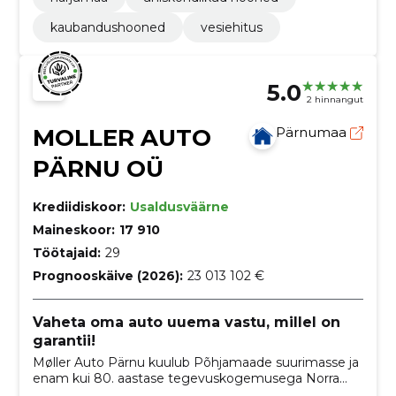
kaubandushooned
vesiehitus
5.0
2 hinnangut
MOLLER AUTO
Pärnumaa
PÄRNU OÜ
Krediidiskoor:
Usaldusväärne
Maineskoor:
17 910
Töötajaid:
29
Prognooskäive (2026):
23 013 102 €
Vaheta oma auto uuema vastu, millel on
garantii!
Møller Auto Pärnu kuulub Põhjamaade suurimasse ja
enam kui 80. aastase tegevuskogemusega Norra
automüügi pereettevõttesse Møller Mobility Group.