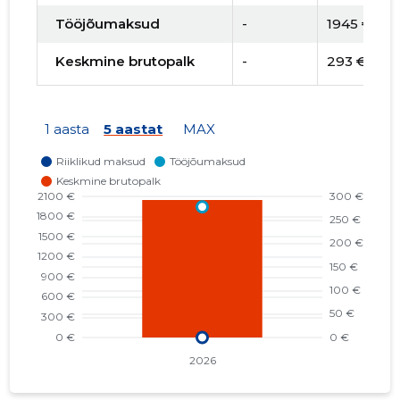
Tööjõumaksud
-
1945 €
Keskmine brutopalk
-
293 €
1 aasta
5 aastat
MAX