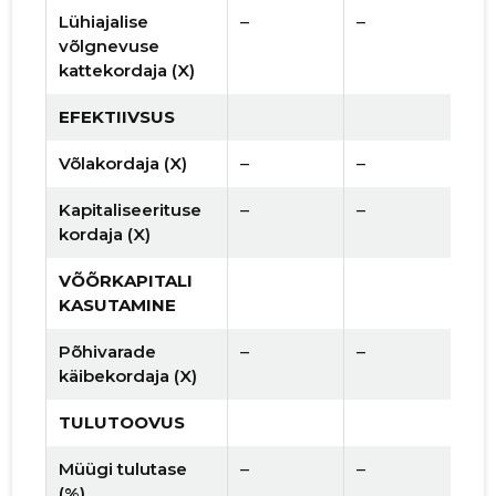
Lühiajalise
–
–
võlgnevuse
kattekordaja (X)
EFEKTIIVSUS
Võlakordaja (X)
–
–
Kapitaliseerituse
–
–
kordaja (X)
VÕÕRKAPITALI
KASUTAMINE
Põhivarade
–
–
käibekordaja (X)
TULUTOOVUS
Müügi tulutase
–
–
(%)