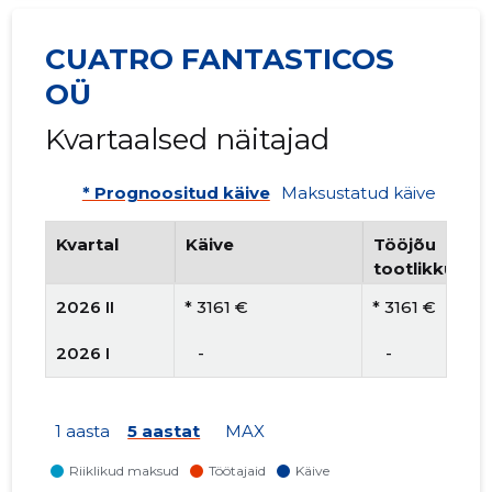
CUATRO FANTASTICOS
OÜ
Kvartaalsed näitajad
* Prognoositud käive
Maksustatud käive
Kvartal
Käive
Tööjõu
tootlikkus
2026 II
* 3161 €
* 3161 €
2026 I
   -
   -
1 aasta
5 aastat
MAX