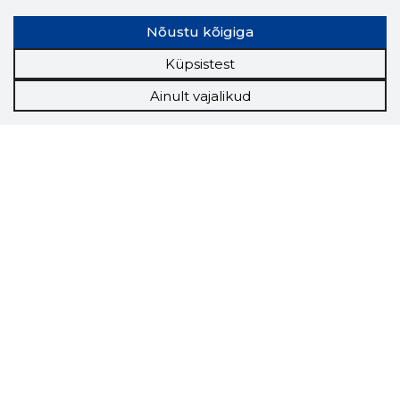
Nõustu kõigiga
Küpsistest
Ainult vajalikud
Storybook
Chrome laiendus