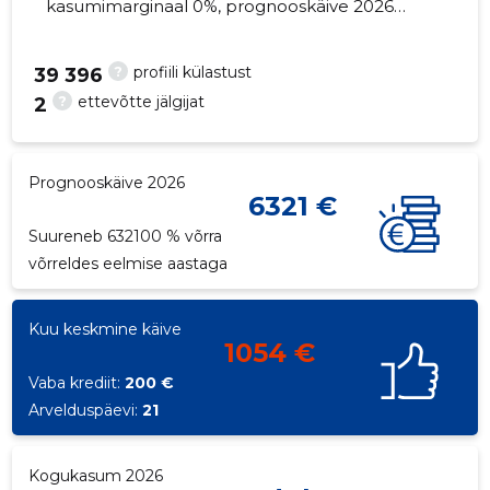
kasumimarginaal 0%, prognooskäive 2026
suureneb 632100% võrra. Kinnisvara seisuga...
?
profiili külastust
39 396
?
ettevõtte jälgijat
2
20
Prognooskäive 2026
6321 €
Suureneb 632100 % võrra
võrreldes eelmise aastaga
Kuu keskmine käive
1054 €
Vaba krediit:
200 €
Arvelduspäevi:
21
Kogukasum 2026