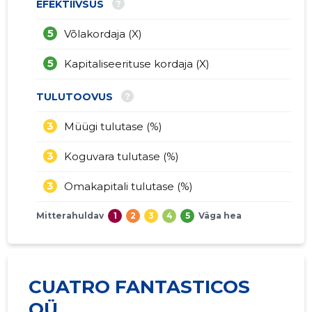
?
EFEKTIIVSUS
5
Võlakordaja (X)
5
Kapitaliseerituse kordaja (X)
?
TULUTOOVUS
3
Müügi tulutase (%)
3
Koguvara tulutase (%)
3
Omakapitali tulutase (%)
Mitterahuldav
1
2
3
4
5
Väga hea
CUATRO FANTASTICOS
OÜ