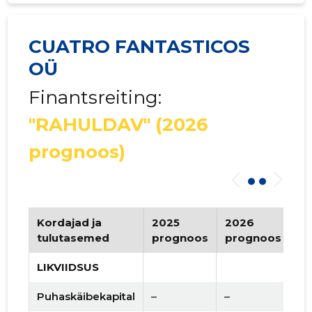
CUATRO FANTASTICOS
OÜ
Finantsreiting:
"RAHULDAV"
(2026
prognoos)
Kordajad ja
2025
2026
Tr
tulutasemed
prognoos
prognoos
LIKVIIDSUS
Puhaskäibekapital
–
–