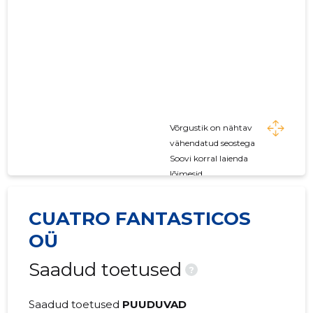
Võrgustik on nähtav
vähendatud seostega
Soovi korral laienda
lõimesid
CUATRO FANTASTICOS
OÜ
Saadud toetused
?
Saadud toetused
PUUDUVAD