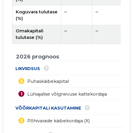
Koguvara tulutase
–
–
(%)
Omakapitali
–
–
tulutase (%)
2026 prognoos
?
LIKVIIDSUS
3
Puhaskäibekapital
1
Lühiajalise võlgnevuse kattekordaja
?
VÕÕRKAPITALI KASUTAMINE
3
Põhivarade käibekordaja (X)