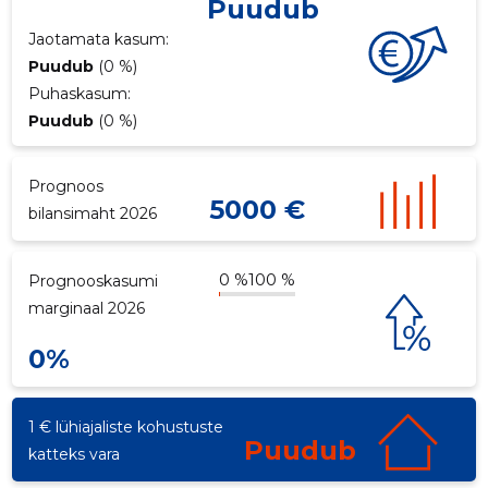
Puudub
p
Jaotamata kasum:
Puudub
(0 %)
Puhaskasum:
Puudub
(0 %)
Prognoos
5000 €
bilansimaht 2026
0 %
100 %
Prognooskasumi
marginaal 2026
0%
1 € lühiajaliste kohustuste
Puudub
katteks vara