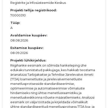
Registrite ja Infosüsteemide Keskus
Projekti tellija registrikood:
70000310
Tüüp:
A
Avaldamise kuupäev:
08.08.2026
Esitamise kuupäev:
08.09.2026
Projekti lühikirjeldus:
Riigihanke eesmärk on sõlmida hankeleping ühe
edukaks tunnistatud pakkujaga, kes hakkab teostama
ärianalüüsi Tarbijakaitse ja Tehnilise Järelevalve Ameti
(TTJA) loamenetluste ja järelevalvemenetluste
menetlusprotsesside standardiseerimise,
optimeerimise ja automatiseerimise võimaluste
hindamiseks ning ühtse menetlusraamistiku ja
menetluskeskkonna nõuete määratlemiseks. Analüüsi
eesmärk on välja töötada ja kirjeldada võimalikult
ühtne standardiseeritud menetlusprotsess TTJA loa- ja