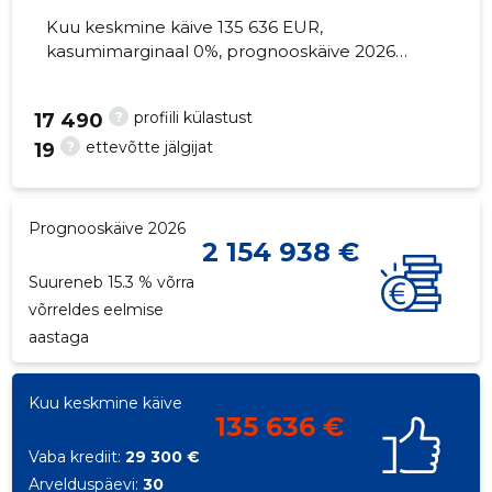
Kuu keskmine käive 135 636 EUR,
kasumimarginaal 0%, prognooskäive 2026
suureneb 15.3% võrra. Kinnisvara seisuga...
?
profiili külastust
91
17 490
?
ettevõtte jälgijat
19
Prognooskäive 2026
2 154 938 €
Suureneb 15.3 % võrra
võrreldes eelmise
aastaga
Kuu keskmine käive
135 636 €
Vaba krediit:
29 300 €
Arvelduspäevi:
30