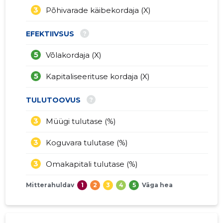
3
Põhivarade käibekordaja (X)
?
EFEKTIIVSUS
5
Võlakordaja (X)
5
Kapitaliseerituse kordaja (X)
?
TULUTOOVUS
3
Müügi tulutase (%)
3
Koguvara tulutase (%)
3
Omakapitali tulutase (%)
Mitterahuldav
1
2
3
4
5
Väga hea