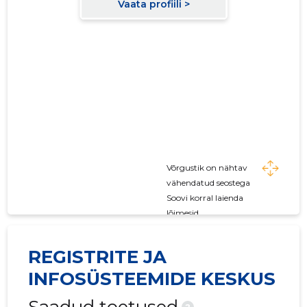
Võrgustik on nähtav
vähendatud seostega
Soovi korral laienda
lõimesid
REGISTRITE JA
INFOSÜSTEEMIDE KESKUS
?