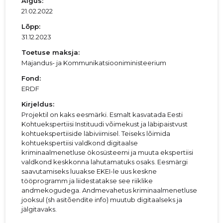
Algus:
21.02.2022
Lõpp:
31.12.2023
Toetuse maksja:
Majandus- ja Kommunikatsiooniministeerium
Fond:
ERDF
Kirjeldus:
Projektil on kaks eesmärki. Esmalt kasvatada Eesti
Kohtuekspertiisi Instituudi võimekust ja läbipaistvust
kohtuekspertiiside läbiviimisel. Teiseks lõimida
kohtuekspertiisi valdkond digitaalse
kriminaalmenetluse ökosüsteemi ja muuta ekspertiisi
valdkond keskkonna lahutamatuks osaks. Eesmärgi
saavutamiseks luuakse EKEI-le uus keskne
tööprogramm ja liidestatakse see riiklike
andmekogudega. Andmevahetus kriminaalmenetluse
jooksul (sh asitõendite info) muutub digitaalseks ja
jälgitavaks.