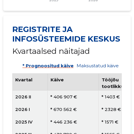
REGISTRITE JA
INFOSÜSTEEMIDE KESKUS
Kvartaalsed näitajad
* Prognoositud käive
Maksustatud käive
Kvartal
Käive
Tööjõu
tootlikkus
2026 II
* 406 907 €
* 1403 €
2026 I
* 670 562 €
* 2328 €
2025 IV
* 446 236 €
* 1571 €