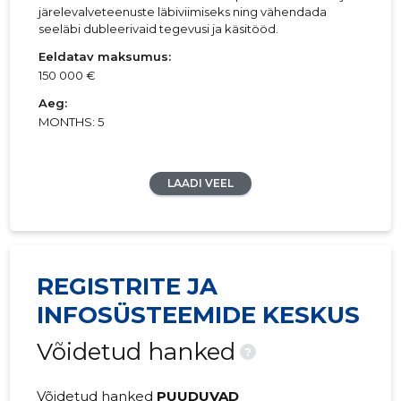
järelevalveteenuste läbiviimiseks ning vähendada
seeläbi dubleerivaid tegevusi ja käsitööd.
Eeldatav maksumus:
150 000 €
Aeg:
MONTHS: 5
LAADI VEEL
REGISTRITE JA
INFOSÜSTEEMIDE KESKUS
Võidetud hanked
?
Võidetud hanked
PUUDUVAD