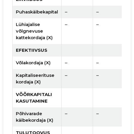
Puhaskäibekapital
–
–
Lühiajalise
–
–
võlgnevuse
kattekordaja (X)
EFEKTIIVSUS
Võlakordaja (X)
–
–
Kapitaliseerituse
–
–
kordaja (X)
VÕÕRKAPITALI
KASUTAMINE
Põhivarade
–
–
käibekordaja (X)
TULUTOOVUS