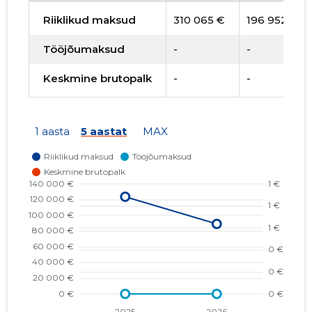
Riiklikud maksud
310 065 €
196 952 €
Tööjõumaksud
-
-
Keskmine brutopalk
-
-
1 aasta
5 aastat
MAX