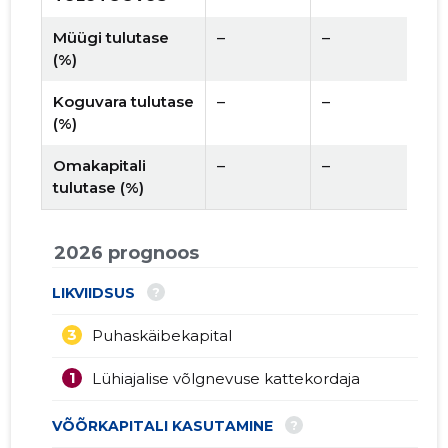
Müügi tulutase
–
–
(%)
Koguvara tulutase
–
–
(%)
Omakapitali
–
–
tulutase (%)
2026 prognoos
?
LIKVIIDSUS
3
Puhaskäibekapital
1
Lühiajalise võlgnevuse kattekordaja
?
VÕÕRKAPITALI KASUTAMINE