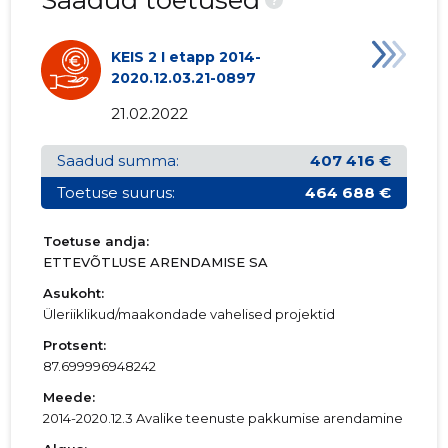
Saadud toetused
KEIS 2 I etapp 2014-
2020.12.03.21-0897
21.02.2022
Saadud summa:
407 416 €
Toetuse suurus:
464 688 €
Toetuse andja:
ETTEVÕTLUSE ARENDAMISE SA
Asukoht:
Üleriiklikud/maakondade vahelised projektid
Protsent:
87.699996948242
Meede:
2014-2020.12.3 Avalike teenuste pakkumise arendamine