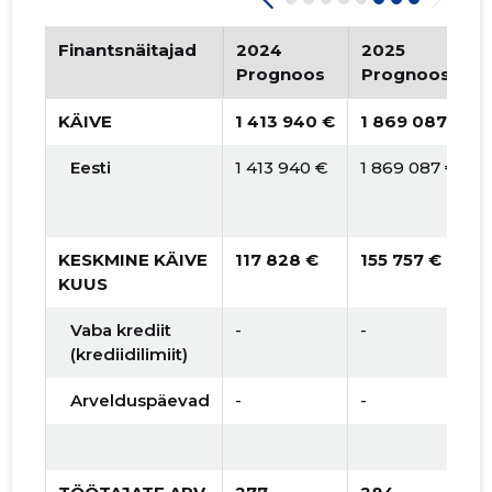
2017 II
   339 189 €
   1481 €
2017 I
   470 354 €
   2158 €
Finantsnäitajad
2024
2025
Prognoos
Prognoos
2016 IV
   -
   -
KÄIVE
1 413 940 €
1 869 087 €
2016 III
   -
   -
Eesti
1 413 940 €
1 869 087 €
2016 II
   -
   -
2016 I
   -
   -
KESKMINE KÄIVE
117 828 €
155 757 €
2015 IV
   -
   -
KUUS
2015 III
   -
   -
Vaba krediit
-
-
(krediidilimiit)
2015 II
   -
   -
Arvelduspäevad
-
-
2015 I
   -
   -