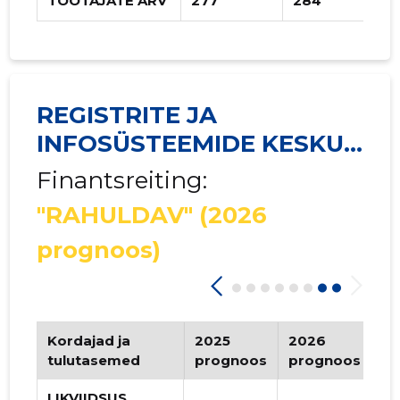
TÖÖTAJATE ARV
277
284
REGISTRITE JA
INFOSÜSTEEMIDE KESKUS
...
Finantsreiting:
"RAHULDAV"
(2026
prognoos)
Kordajad ja
2025
2026
Tr
tulutasemed
prognoos
prognoos
LIKVIIDSUS