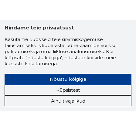
Hindame teie privaatsust
Kasutame küpsiseid teie sirvimiskogemuse
täiustamiseks, isikupärastatud reklaamide või sisu
pakkumiseks ja oma liikluse analüüsimiseks. Kui
klõpsate "nõustu kõigiga", nõustute kõikide meie
küpsiste kasutamisega.
Nõustu kõigiga
Küpsistest
Ainult vajalikud