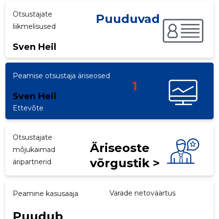
Otsustajate
p
Puuduvad
liikmelisused
Sven Heil
Peamise otsustaja äriseosed
1
Sven Heil
Ettevõte
Otsustajate
Äriseoste
mõjukaimad
võrgustik >
äripartnerid
Varade netoväärtus
Peamine kasusaaja
Puudub