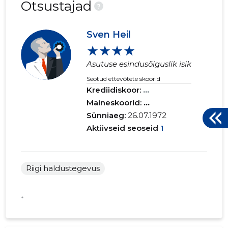
KESKUS
Otsustajad
?
Sven Heil
★★★★
Asutuse esindusõiguslik isik
Seotud ettevõtete skoorid
Krediidiskoor:
...
Maineskoorid:
...
Sünniaeg:
26.07.1972
Aktiivseid seoseid
1
Riigi haldustegevus
*