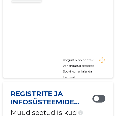
Võrgustik on nähtav
vähendatud seostega
Soovi korral laienda
lõimesid
REGISTRITE JA
INFOSÜSTEEMIDE
KESKUS
Muud seotud isikud
?