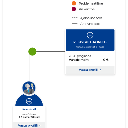
Problemaatiline
Riskantne
Ajalooline seos
Aktiivne seos
käibe suurus
võla suurus
Seoste laiendamine