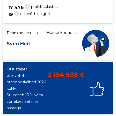
?
profiili külastust
17 476
?
ettevõtte jälgijat
19
91
Maineskoorid
...
Peamine otsustaja
Sven Heil
Otsustajate
2 154 938 €
ettevõtete
prognooskäibed 2026
kokku
Suureneb 15 % võrra
võrreldes eelmise
aastaga