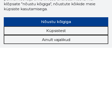
klõpsate "nõustu kõigiga", nõustute kõikide meie
küpsiste kasutamisega.
Nõustu kõigiga
Küpsistest
Ainult vajalikud
Storybook