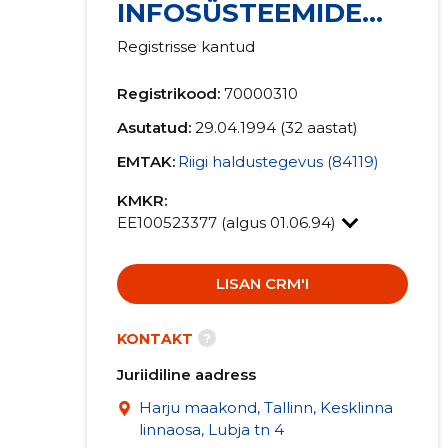
INFOSÜSTEEMIDE
KESKUS
Registrisse kantud
Registrikood:
70000310
Asutatud:
29.04.1994 (32 aastat)
EMTAK:
Riigi haldustegevus (84119)
KMKR:
EE100523377 (algus 01.06.94)
LISAN CRM'I
?
KONTAKT
Juriidiline aadress
Harju maakond, Tallinn, Kesklinna
linnaosa, Lubja tn 4