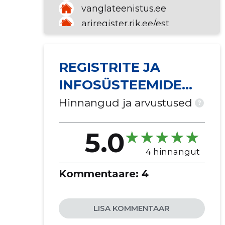
vanglateenistus.ee
ariregister.rik.ee/est
etoimik.rik.ee
rik.ee
REGISTRITE JA
INFOSÜSTEEMIDE
KESKUS
Hinnangud ja arvustused
?
5.0
4 hinnangut
Kommentaare:
4
LISA KOMMENTAAR