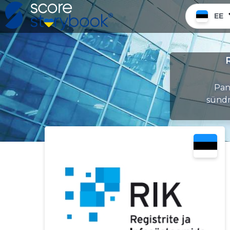
EE
Pane
sündm