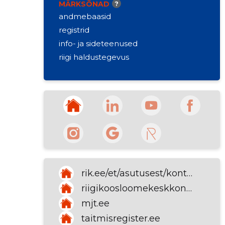
MÄRKSÕNAD
?
andmebaasid
registrid
info- ja sideteenused
riigi haldustegevus
rik.ee/et/asutusest/kontaktid
riigikoosloomekeskkond.ee
mjt.ee
taitmisregister.ee