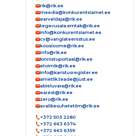
rik@rik.ee
meedia@konkurentsiamet.ee
earveldaja@rik.ee
tegevusala.emtak@rik.ee
info@konkurentsiamet.ee
cv@vanglateenistus.ee
koosloome@rik.ee
info@rik.ee
kinnistuportaal@rik.ee
etoimik@rik.ee
info@karistusregister.ee
ametlik.teade@just.ee
abieluvara@rik.ee
earest@rik.ee
zero@rik.ee
avalikesuhetetiim@rik.ee
+372 503 2280
+372 663 6374
+372 663 6359