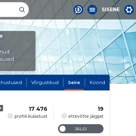
SISENE
e
munud
tsused
hustused
Võrgustikud
Seire
Koond
17 476
19
?
?
profiili külastust
ettevõtte jälgijat
JÄLGI