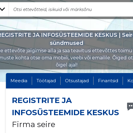
REGISTRITE JA INFOSÜSTEEMIDE KESKUS | Seir
sündmused
 ettevõte jälgimise alla ja saa teavitusi ettevõttes toi
uste kohta otse oma mobiili, veebi või emailile. Õiged o
õigel ajal!
Meedia
Töötajad
Otsustajad
Finantsid
Ko
REGISTRITE JA
INFOSÜSTEEMIDE KESKUS
Firma seire