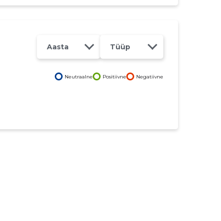
Aasta
Tüüp
Neutraalne
Positiivne
Negatiivne