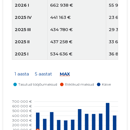
2026 I
662 938 €
55 982 €
2025 IV
441 163 €
23 693 €
2025 III
434 780 €
29 385 €
2025 II
437 258 €
33 659 €
2025 I
534 636 €
36 852 €
2024 IV
315 789 €
47 482 €
1 aasta
5 aastat
MAX
2024 III
300 247 €
47 786 €
2024 II
309 130 €
46 579 €
2024 I
472 698 €
55 105 €
2023 IV
333 165 €
61 765 €
2023 III
462 191 €
86 753 €