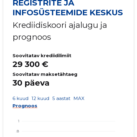
REGISTRITE JA
INFOSÜSTEEMIDE KESKUS
Krediidiskoori ajalugu ja
prognoos
Soovitatav krediidilimiit
29 300 €
Soovitatav maksetähtaeg
30 päeva
6 kuud
12 kuud
5 aastat
MAX
Prognoos