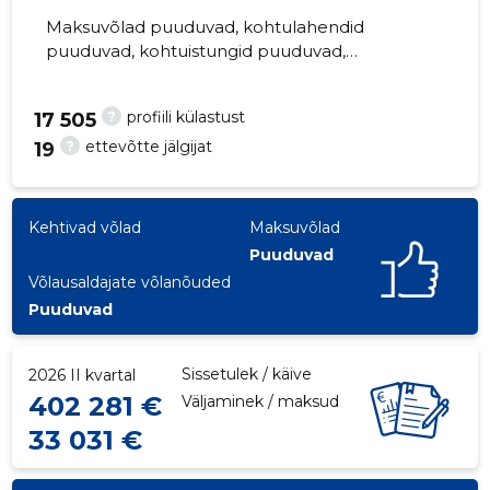
Maksuvõlad puuduvad, kohtulahendid
puuduvad, kohtuistungid puuduvad,
majandusaasta aruanded esitatud. Peamine
vastutav kõneisik, sven.heil@riks.ee, +372
?
profiili külastust
91
17 505
6991144
?
ettevõtte jälgijat
19
Kehtivad võlad
Maksuvõlad
Puuduvad
Võlausaldajate võlanõuded
Puuduvad
Sissetulek / käive
2026 II kvartal
402 281 €
Väljaminek / maksud
33 031 €