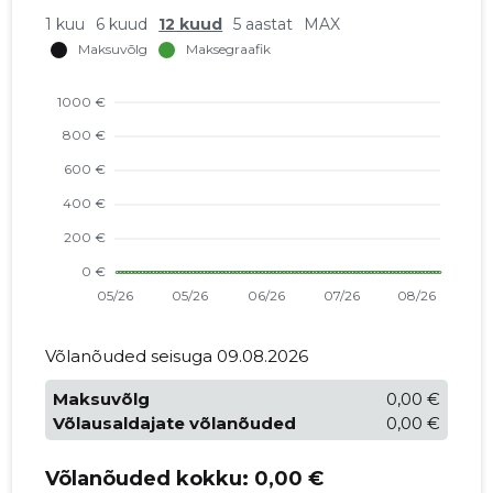
1 kuu
6 kuud
12 kuud
5 aastat
MAX
Võlanõuded seisuga 09.08.2026
Maksuvõlg
0,00 €
Võlausaldajate võlanõuded
0,00 €
Võlanõuded kokku:
0,00 €