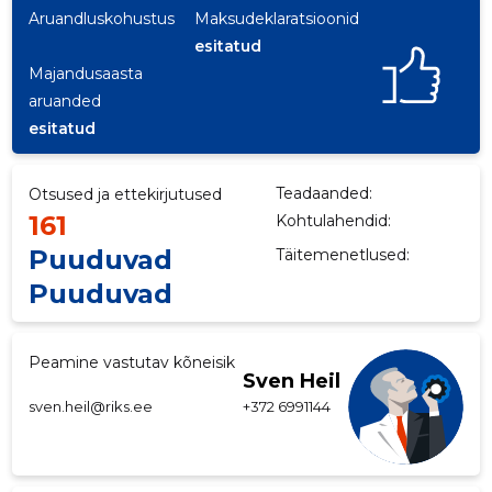
Aruandluskohustus
Maksudeklaratsioonid
p
esitatud
Majandusaasta
aruanded
esitatud
Teadaanded:
Otsused ja ettekirjutused
161
Kohtulahendid:
Puuduvad
Täitemenetlused:
Puuduvad
Peamine vastutav kõneisik
Sven Heil
sven.heil@riks.ee
+372 6991144