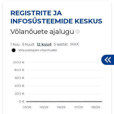
REGISTRITE JA
INFOSÜSTEEMIDE KESKUS
Võlanõuete ajalugu
?
1 kuu
6 kuud
12 kuud
5 aastat
MAX