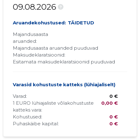
09.08.2026
?
Aruandekohustused:
TÄIDETUD
Majandusaasta
aruanded:
Majandusaasta aruanded puuduvad
Maksudeklaratsioonid:
Esitamata maksudeklaratsioonid puuduvad
Varasid kohustuste katteks (lühiajaliselt)
Varad:
0 €
1 EURO lühiajaliste võlakohustuste
0,00 €
katteks vara:
Kohustused:
0 €
Puhaskäibe kapital:
0 €