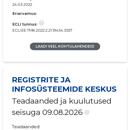
24.03.2022
Eriarvamus:
?
ECLI tunnus:
ECLI:EE:TMK:2022:2.21.19434.3557
LAADI VEEL KOHTULAHENDEID
REGISTRITE JA
INFOSÜSTEEMIDE KESKUS
Teadaanded ja kuulutused
seisuga 09.08.2026
?
Teadaanded