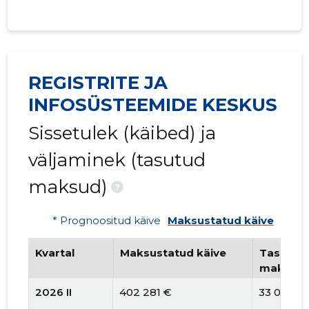
REGISTRITE JA
INFOSÜSTEEMIDE KESKUS
Sissetulek (käibed) ja
väljaminek (tasutud
maksud)
?
* Prognoositud käive
Maksustatud käive
Kvartal
Maksustatud käive
Tasutud 
maksud
2026 II
402 281 €
33 031 €