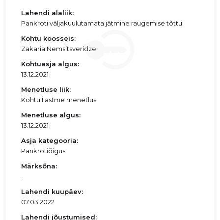
Lahendi alaliik:
Pankroti väljakuulutamata jätmine raugemise tõttu
Kohtu koosseis:
Zakaria Nemsitsveridze
Kohtuasja algus:
13.12.2021
Menetluse liik:
Kohtu I astme menetlus
Menetluse algus:
13.12.2021
Asja kategooria:
Pankrotiõigus
Märksõna:
-
Lahendi kuupäev:
07.03.2022
Lahendi jõustumised: