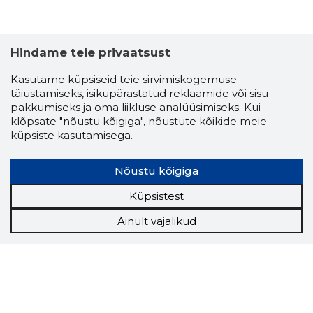
Hindame teie privaatsust
Kasutame küpsiseid teie sirvimiskogemuse
täiustamiseks, isikupärastatud reklaamide või sisu
pakkumiseks ja oma liikluse analüüsimiseks. Kui
klõpsate "nõustu kõigiga", nõustute kõikide meie
küpsiste kasutamisega.
Nõustu kõigiga
Küpsistest
Ainult vajalikud