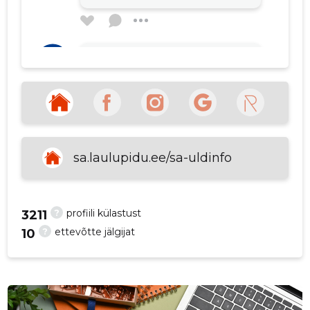
p
Paavo Lepisto
6 aastat tagasi
Allikas:google.com
VAATA ROHKEM
sa.laulupidu.ee/sa-uldinfo
?
profiili külastust
3211
?
ettevõtte jälgijat
10