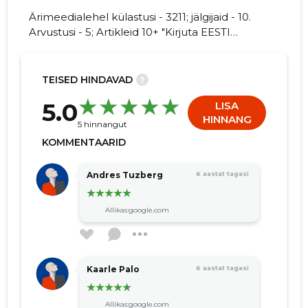
Ärimeedialehel külastusi - 3211; jälgijaid - 10.
Arvustusi - 5; Artikleid 10+ "Kirjuta EESTI
LAULU- JA kohta arvamuslugu!"
15
TEISED HINDAVAD
?
5.0
LISA
HINNANG
5 hinnangut
KOMMENTAARID
Andres Tuzberg
6 aastat tagasi
Allikas:google.com
Kaarle Palo
6 aastat tagasi
Allikas:google.com