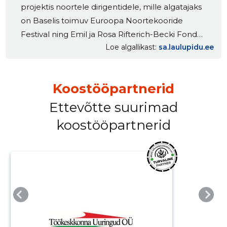
projektis noortele dirigentidele, mille algatajaks
on Baselis toimuv Euroopa Noortekooride
Festival ning Emil ja Rosa Rifterich-Becki Fond
Loe algallikast
sa.laulupidu.ee
(Šveits). Kandideerijate hulgast valiti 10 noort, kes
sõidavad käesoleva aasta maikuus vaatlejatena
Baseli festivalile jälgima maailma parimate laste-
Koostööpartnerid
ja noortekooride esinemisi. Seejärel saavad nad
fondilt toetust omaenda kontsertprojekti […]
Ettevõtte suurimad
koostööpartnerid