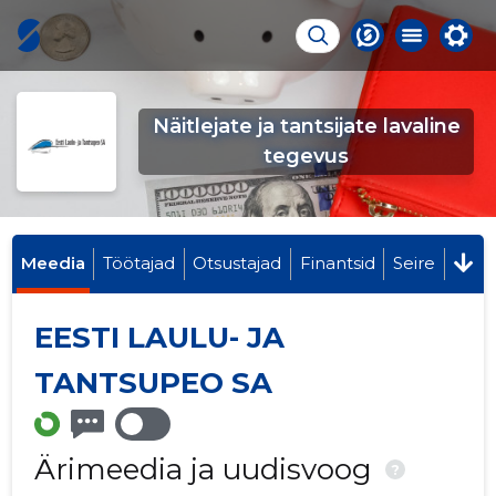
Näitlejate ja tantsijate lavaline
tegevus
Meedia
Töötajad
Otsustajad
Finantsid
Seire
EESTI LAULU- JA
TANTSUPEO SA
Ärimeedia ja uudisvoog
?