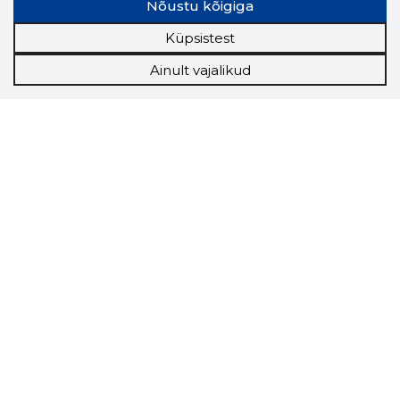
Nõustu kõigiga
Küpsistest
Ainult vajalikud
Storybook
Chrome laiendus
Storybooki laiendus ütleb Sulle, mis firma
veebilehel Sa parajasti viibid ja kui usaldusväärne