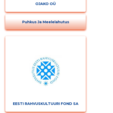
OJAKO OÜ
Puhkus Ja Meelelahutus
EESTI RAHVUSKULTUURI FOND SA