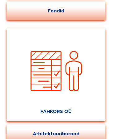
Fondid
FAHKORS OÜ
Muuda pildi
kirjeldust
Arhitektuuribürood