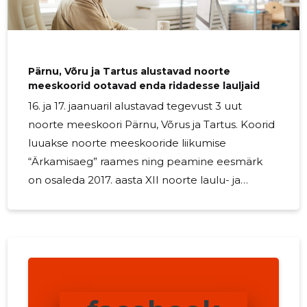
Pärnu, Võru ja Tartus alustavad noorte
meeskoorid ootavad enda ridadesse lauljaid
16. ja 17. jaanuaril alustavad tegevust 3 uut
noorte meeskoori Pärnu, Võrus ja Tartus. Koorid
luuakse noorte meeskooride liikumise
“Ärkamisaeg” raames ning peamine eesmärk
on osaleda 2017. aasta XII noorte laulu- ja
tantsupeol. Koorid hakkab koos käima 1 kord
kuus nädalavahetustel. Avaproovid toimuvad 16.
jaanuaril kl 12 Pärnu Ühisgümnaasiumis, 17.
jaanuaril kl 11 Võru muusikakoolis ja […]