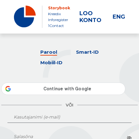
Storybook
LOO
Kreedix
ENG
KONTO
Inforegister
1Contact
Parool
Smart-ID
Mobiil-ID
VÕI