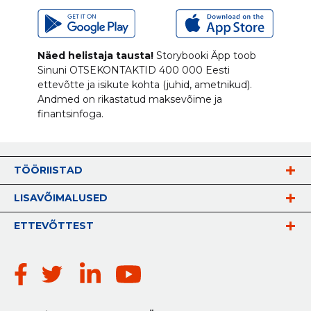
Näed helistaja tausta!
Storybooki Äpp toob
Sinuni
OTSEKONTAKTID
400 000 Eesti
ettevõtte ja isikute kohta (juhid, ametnikud).
Andmed on rikastatud maksevõime ja
finantsinfoga.
TÖÖRIISTAD
LISAVÕIMALUSED
ETTEVÕTTEST