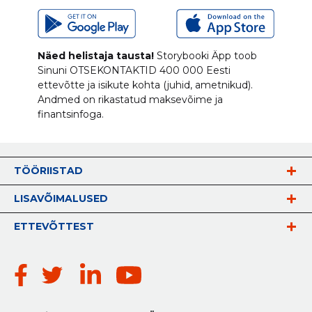
Näed helistaja tausta!
Storybooki Äpp toob
Sinuni
OTSEKONTAKTID
400 000 Eesti
ettevõtte ja isikute kohta (juhid, ametnikud).
Andmed on rikastatud maksevõime ja
finantsinfoga.
TÖÖRIISTAD
LISAVÕIMALUSED
ETTEVÕTTEST