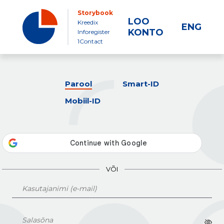
Storybook
LOO
Kreedix
ENG
KONTO
Inforegister
1Contact
Parool
Smart-ID
Mobiil-ID
VÕI