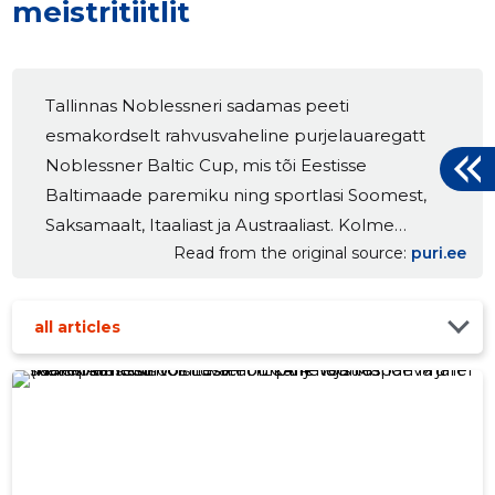
meistritiitlit
Tallinnas Noblessneri sadamas peeti
esmakordselt rahvusvaheline purjelauaregatt
Noblessner Baltic Cup, mis tõi Eestisse
Baltimaade paremiku ning sportlasi Soomest,
Saksamaalt, Itaaliast ja Austraaliast. Kolme
Read from the original source
puri.ee
võistluspäeva jooksul selgitati mitmes
purjelauaklassis ka 2026. aasta Eesti meistrid. Eesti
Purjetamise Liidu olümpiaprojekti „Noored
all articles
talendid olümpiale“ sportlased Emma Viktoria
Millend ja Aksel Haava tegid koduvetel väga
eduka võistluse. Millend tuli Eesti […]