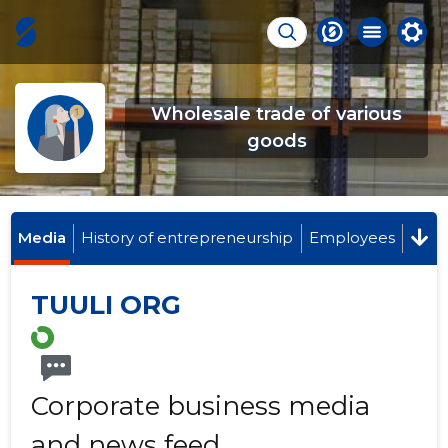
Wholesale trade of various
goods
Media
History of entrepreneurship
Employees
TUULI ORG
Corporate business media
and news feed