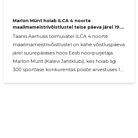
Marlon Münt hoiab ILCA 4 noorte
maailmameistrivõistlustel teise päeva järel 19.
kohta
Taanis Aarhusis toimuvatel ILCA 4 noorte
maailmameistrivõistlustel on kahe võistluspäeva
järel suurepärases hoos Eesti noorpurjetaja
Marlon Münt (Kalevi Jahtklubi), kes hoiab ligi
300 sportlase konkurentsis poiste arvestuses 19.
kohta. Tänavu osaleb poiste arvestuses ligi 300
ja tüdrukute arvestuses 150 purjetajat. Esimesel
võistluspäeval väga head sõidud teinud Münt
jätkas kindlalt ka teisel päeval. Tugeva
edelatuule tõttu, […]