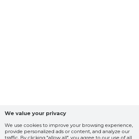
EMPRESS
Trustwor
We value your privacy
We use cookies to improve your browsing experience,
provide personalized ads or content, and analyze our
traffic. By clicking "allow all", you agree to our use of all