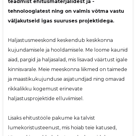
teadmist ehitusmaterjalidest ja -
Saaja e-mail
p
tehnoloogiatest ning on valmis võtma vastu
väljakutseid igas suuruses projektidega.
Sinu nimi
Haljastusmeeskond keskendub keskkonna
Sinu kommentaar
kujundamisele ja hooldamisele. Me loome kaunid
aiad, pargid ja haljasalad, mis lisavad väärtust igale
kinnisvarale. Meie meeskonna liikmed on taimede
ja maastikukujunduse asjatundjad ning omavad
rikkalikku kogemust erinevate
haljastusprojektide elluviimisel.
Lisaks ehitustööle pakume ka talvist
lumekoristusteenust, mis hoiab teie katused,