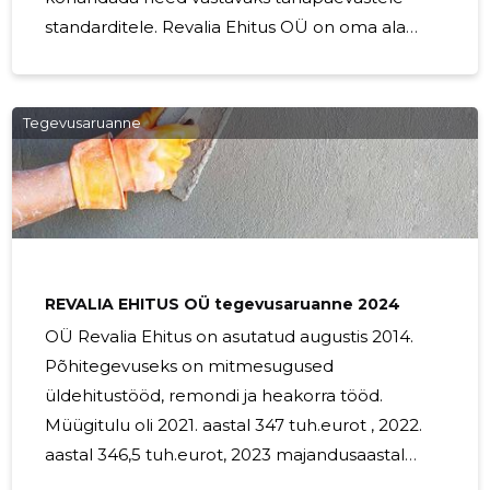
standarditele. Revalia Ehitus OÜ on oma ala
meister, tuues ajaloolised puitmajad tagasi oma
kunagisse hiilgusesse, kasutades traditsioonilisi
tehnikaid, kuid integreerides samal ajal
Tegevusaruanne
kaasaegseid lahendusi. Meie
restaureerimisprotsess on täpne ja hoolikas.
Kõigepealt teeme põhjaliku hindamise, et
mõista maja originaalset struktuuri, materjale ja
ehitusmeetodeid. Seejärel koostame hoolikalt
läbimõeldud restaureerimiskava,
REVALIA EHITUS OÜ tegevusaruanne 2024
OÜ Revalia Ehitus on asutatud augustis 2014.
Põhitegevuseks on mitmesugused
üldehitustööd, remondi ja heakorra tööd.
Müügitulu oli 2021. aastal 347 tuh.eurot , 2022.
aastal 346,5 tuh.eurot, 2023 majandusaastal
476,5 tuh eurot. 2024 majandusaasta lõppes