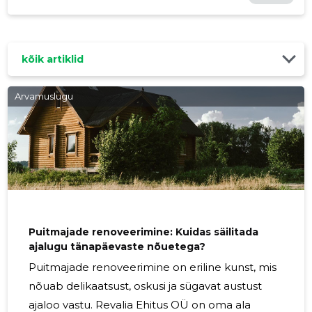
kõik artiklid
Arvamuslugu
Puitmajade renoveerimine: Kuidas säilitada
ajalugu tänapäevaste nõuetega?
Puitmajade renoveerimine on eriline kunst, mis
nõuab delikaatsust, oskusi ja sügavat austust
ajaloo vastu. Revalia Ehitus OÜ on oma ala