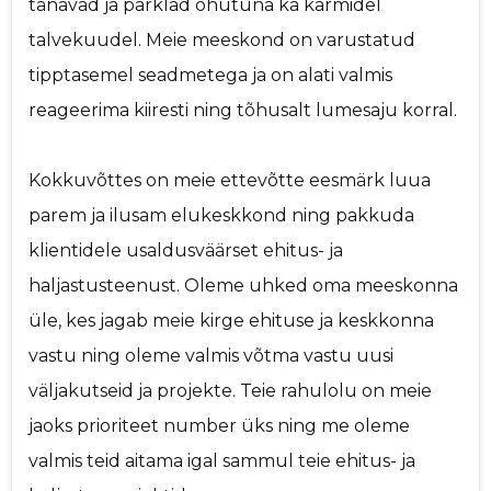
tänavad ja parklad ohutuna ka karmidel
talvekuudel. Meie meeskond on varustatud
tipptasemel seadmetega ja on alati valmis
reageerima kiiresti ning tõhusalt lumesaju korral.
Kokkuvõttes on meie ettevõtte eesmärk luua
parem ja ilusam elukeskkond ning pakkuda
klientidele usaldusväärset ehitus- ja
haljastusteenust. Oleme uhked oma meeskonna
üle, kes jagab meie kirge ehituse ja keskkonna
vastu ning oleme valmis võtma vastu uusi
väljakutseid ja projekte. Teie rahulolu on meie
jaoks prioriteet number üks ning me oleme
valmis teid aitama igal sammul teie ehitus- ja