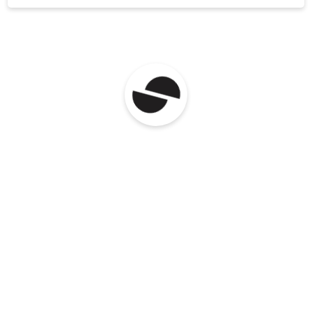
ettevõttele kahjumiga 164 tuh eur. Materjalide
ja muude tegevuskulude osa on võrreldes
eelmiste aastatega suurenenud. Koosseis on
suurenenud kahe töötaja võrra, võimalusel
kasutatakse allhanget. Juhatus on
üheliikmeline. Juhatuse liikmele juhatuseliikme
tasu makstud ei ole. Ettevõtte
majandustegevus on jätkusuutlik.