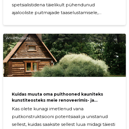
spetsialistidena täielikult pühendunud
ajalooliste puitmajade taaselustamisele,
säilitades nende unikaalse ilme ja ajaloo, kuid
kohandades neid samal ajal tänapäevaste
elunõuete ja -standartidega.
Arvamuslugu
Renoveerimisprotsess algab alati põhjaliku
hindamisega. Meie kogenud meeskond uurib
maja struktuuri, et määrata kindlaks, millised
elemendid vajavad parandamist, asendamist või
taastamist. Seejärel koostatakse plaan, mis
tagab, et kõik renoveerimistööd viiakse läbi
Kuidas muuta oma puithooned kauniteks
kunstiteosteks meie renoveerimis- ja
ümberehitusteenuste abil?
Kas olete kunagi imetlenud vana
puitkonstruktsiooni potentsiaali ja unistanud
sellest, kuidas saaksite sellest luua midagi täiesti