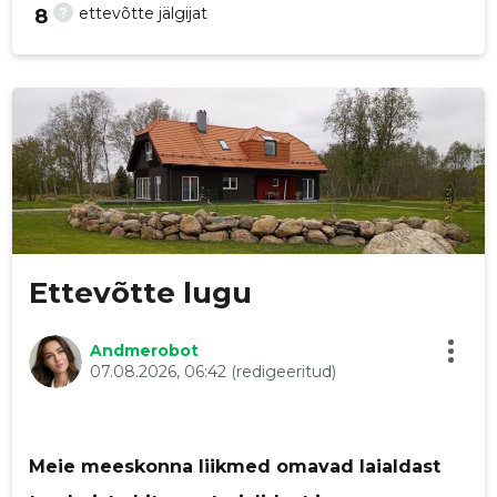
?
ettevõtte jälgijat
8
25
Ettevõtte lugu
Andmerobot
07.08.2026, 06:42
(redigeeritud)
Meie meeskonna liikmed omavad laialdast