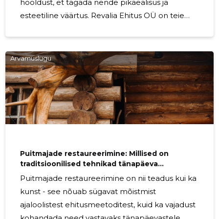
hooldust, et tagada nende pikaealisus ja
esteetiline väärtus. Revalia Ehitus OÜ on teie
usaldusväärne partner, aidates teil oma
puitmaja hooldada ja hoida seda
tipptingimustes. Korrapärane hooldus aitab
Arvamuslugu
kaitsta teie maja kahjustuste eest, mis võivad
tekkida ilmastiku, putukate või lagunemise
tõttu. See hõlmab selliseid toiminguid nagu
värvimine, puhastamine, pragude parandamine
ja kahjustatud puitdetailide asendamine. Revalia
Ehitus OÜ pakub täielikku puitmaja
Puitmajade restaureerimine: Millised on
traditsioonilised tehnikad tänapäeva
kontekstis?
Puitmajade restaureerimine on nii teadus kui ka
kunst - see nõuab sügavat mõistmist
ajaloolistest ehitusmeetoditest, kuid ka vajadust
kohandada need vastavaks tänapäevastele