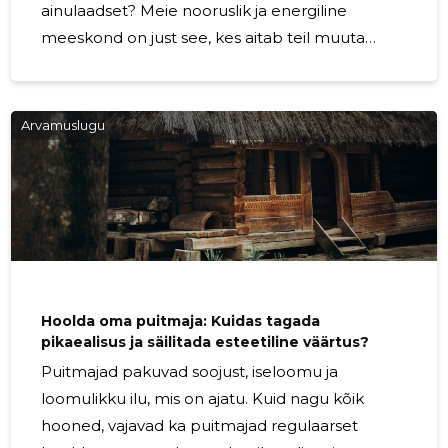
ainulaadset? Meie nooruslik ja energiline
meeskond on just see, kes aitab teil muuta
puidust vrakid kauniteks ehitisteks. Oleme
spetsialiseerunud puithoonete renoveerimisele
ja ümberehitusele ning meie kirg on tuua esile
Arvamuslugu
puidu loomulik ilu, kasutades naturaalseid
materjale ja kaasaegseid ehitustehnikaid. Meie
pakkumises on mitmekülgne valik
üldehitusteenuseid, mis tagavad teie projekti
täieliku täitmise ja rahulolu. Alates müritöödest
kuni põrandatöödeni ning
Hoolda oma puitmaja: Kuidas tagada
pikaealisus ja säilitada esteetiline väärtus?
Puitmajad pakuvad soojust, iseloomu ja
loomulikku ilu, mis on ajatu. Kuid nagu kõik
hooned, vajavad ka puitmajad regulaarset