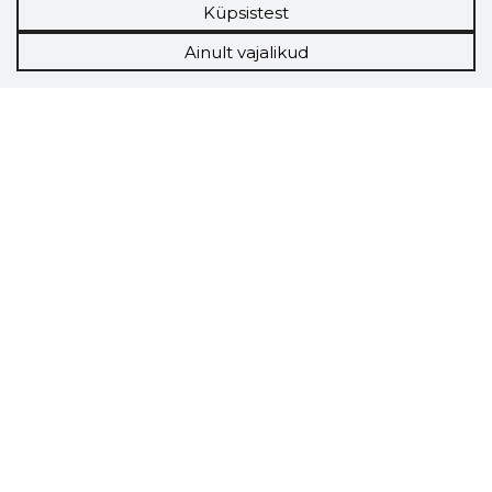
Küpsistest
Ainult vajalikud
Storybook
Chrome laiendus
Storybooki laiendus ütleb Sulle, mis firma
veebilehel Sa parajasti viibid ja kui usaldusväärne
see firma täna on.
LAADI LAIENDUS ALLA