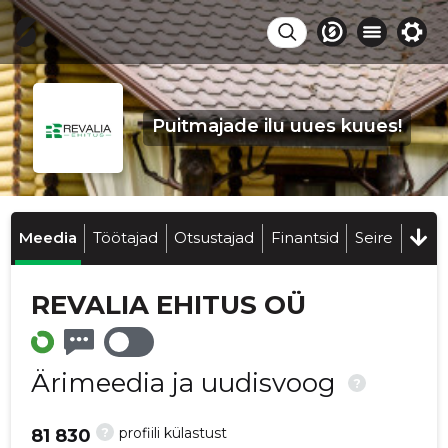
Puitmajade ilu uues kuues!
Meedia
Töötajad
Otsustajad
Finantsid
Seire
REVALIA EHITUS OÜ
Ärimeedia ja uudisvoog
?
?
profiili külastust
81 830