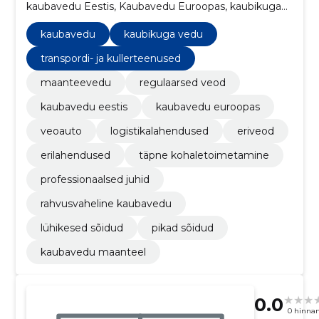
kaubavedu Eestis, Kaubavedu Euroopas, kaubikuga
vedu, Veoauto, Logistikalahendused, transpordi- ja
kullerteenused, Eriveod
kaubavedu
kaubikuga vedu
transpordi- ja kullerteenused
maanteevedu
regulaarsed veod
kaubavedu eestis
kaubavedu euroopas
veoauto
logistikalahendused
eriveod
erilahendused
täpne kohaletoimetamine
professionaalsed juhid
rahvusvaheline kaubavedu
lühikesed sõidud
pikad sõidud
kaubavedu maanteel
0.0
0 hinna