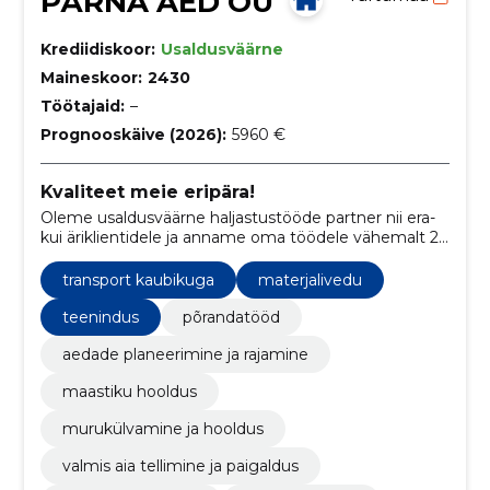
PÄRNA AED OÜ
Krediidiskoor:
Usaldusväärne
Maineskoor:
2430
Töötajaid:
–
Prognooskäive (2026):
5960 €
Kvaliteet meie eripära!
Oleme usaldusväärne haljastustööde partner nii era-
kui äriklientidele ja anname oma töödele vähemalt 2
aastase garantii!
transport kaubikuga
materjalivedu
teenindus
põrandatööd
aedade planeerimine ja rajamine
maastiku hooldus
murukülvamine ja hooldus
valmis aia tellimine ja paigaldus