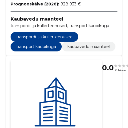
Prognooskäive (2026):
928 933 €
Kaubavedu maanteel
transpordi- ja kullerteenused, Transport kaubikuga
transpordi- ja kullerteenused
transport kaubikuga
kaubavedu maanteel
0.0
0 hinna