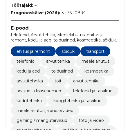
Töötajaid:
–
Prognooskäive (2026):
3 176 108 €
E-pood
telefonid, Arvutitehika, Meelelahutus, ehitus ja
remont, kodu ja aed, toiduained, kosmeetika, sõiduk,
arvutitehnika, toit
ehitus ja remont
sõiduk
transport
telefonid
arvutitehika
meelelahutus
kodu ja aed
toiduained
kosmeetika
arvutitehnika
toit
arvutitehnika
arvutid ja lisaseadmed
telefonid ja tarvikud
kodutehnika
köögitehnika ja tarvikud
meelelahutus ja audio/video
gaming / mängutarvikud
foto ja video