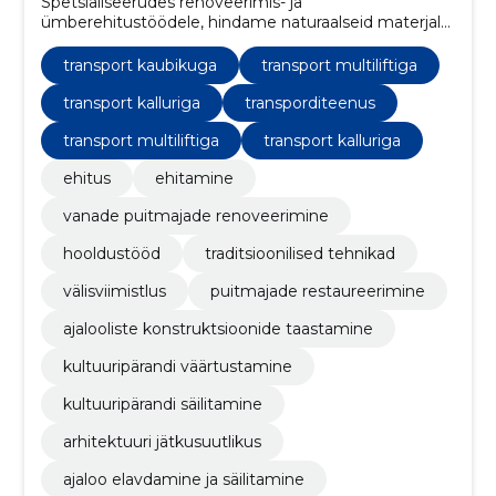
Spetsialiseerudes renoveerimis- ja
ümberehitustöödele, hindame naturaalseid materjale
ja suviseid välitöid. Oleme valmis muutma iga
puitkonstruktsiooni või mahajäetud hoone uueks ja
transport kaubikuga
transport multiliftiga
ilusaks.
transport kalluriga
transporditeenus
transport multiliftiga
transport kalluriga
ehitus
ehitamine
vanade puitmajade renoveerimine
hooldustööd
traditsioonilised tehnikad
välisviimistlus
puitmajade restaureerimine
ajalooliste konstruktsioonide taastamine
kultuuripärandi väärtustamine
kultuuripärandi säilitamine
arhitektuuri jätkusuutlikus
ajaloo elavdamine ja säilitamine