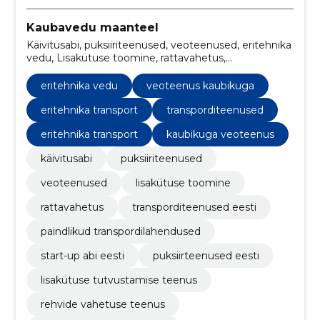
Kaubavedu maanteel
Käivitusabi, puksiiriteenused, veoteenused, eritehnika
vedu, Lisakütuse toomine, rattavahetus,
VEOTEENUS KAUBIKUGA, transporditeenused Eesti,
paindlikud transpordilahendused, start-up abi Eesti
eritehnika vedu
veoteenus kaubikuga
eritehnika transport
transporditeenused
eritehnika transport
kaubikuga veoteenus
käivitusabi
puksiiriteenused
veoteenused
lisakütuse toomine
rattavahetus
transporditeenused eesti
paindlikud transpordilahendused
start-up abi eesti
puksiirteenused eesti
lisakütuse tutvustamise teenus
rehvide vahetuse teenus