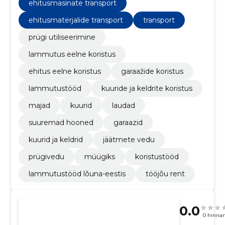
ehitusmasinate transport
ehitusmaterjalide transport
transport
prügi utiliseerimine
lammutus eelne koristus
ehitus eelne koristus
garaažide koristus
lammutustööd
kuuride ja keldrite koristus
majad
kuurid
laudad
suuremad hooned
garaazid
kuurid ja keldrid
jäätmete vedu
prügivedu
müügiks
koristustööd
lammutustööd lõuna-eestis
tööjõu rent
0.0
0 hinna