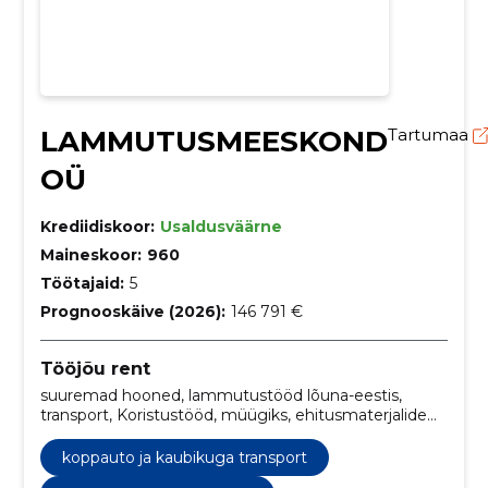
LAMMUTUSMEESKOND
Tartumaa
OÜ
Krediidiskoor:
Usaldusväärne
Maineskoor:
960
Töötajaid:
5
Prognooskäive (2026):
146 791 €
Tööjõu rent
suuremad hooned, lammutustööd lõuna-eestis,
transport, Koristustööd, müügiks, ehitusmaterjalide
transport, ehitusmasinate transport, Prügivedu,
jäätmete vedu, kuurid ja keldrid
koppauto ja kaubikuga transport