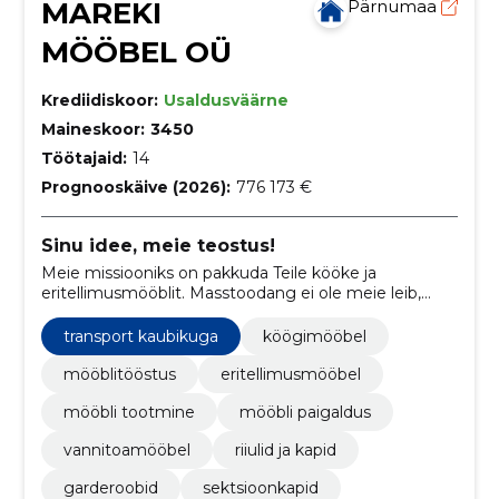
MAREKI
Pärnumaa
MÖÖBEL OÜ
Krediidiskoor:
Usaldusväärne
Maineskoor:
3450
Töötajaid:
14
Prognooskäive (2026):
776 173 €
Sinu idee, meie teostus!
Meie missiooniks on pakkuda Teile kööke ja
eritellimusmööblit. Masstoodang ei ole meie leib,
pigem oleme suunatud just erineva kodumööbli,
köökide ja garderoobide valmistamisele, kus
transport kaubikuga
köögimööbel
standardmõõtudega asjad ei sobi, ei mahu või on
mõni toanurk just selline, mis nõuab erilahendust.
mööblitööstus
eritellimusmööbel
mööbli tootmine
mööbli paigaldus
vannitoamööbel
riiulid ja kapid
garderoobid
sektsioonkapid