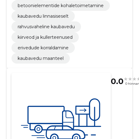
betoonielementide kohaletoimetamine
kaubavedu linnasiseselt
rahvusvaheline kaubavedu
kiirveod ja kullerteenused
erivedude korraldamine
kaubavedu maanteel
0.0
0 hinna