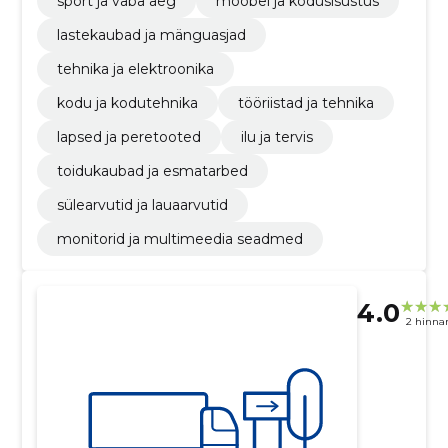
sport ja vaba aeg
mööbel ja kodusisustus
lastekaubad ja mänguasjad
tehnika ja elektroonika
kodu ja kodutehnika
tööriistad ja tehnika
lapsed ja peretooted
ilu ja tervis
toidukaubad ja esmatarbed
sülearvutid ja lauaarvutid
monitorid ja multimeedia seadmed
4.0
2 hinna