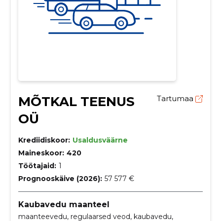
MÕTKAL TEENUS
Tartumaa
OÜ
Krediidiskoor:
Usaldusväärne
Maineskoor:
420
Töötajaid:
1
Prognooskäive (2026):
57 577 €
Kaubavedu maanteel
maanteevedu, regulaarsed veod, kaubavedu,