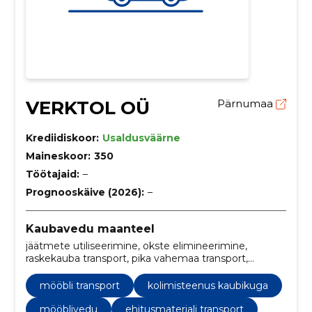
VERKTOL OÜ
Pärnumaa
Krediidiskoor:
Usaldusväärne
Maineskoor:
350
Töötajaid:
–
Prognooskäive (2026):
–
Kaubavedu maanteel
jäätmete utiliseerimine, okste elimineerimine,
raskekauba transport, pika vahemaa transport,
kohalikud kullerteenused, ehitusmaterjali transport,
okste eemaldamine, ehitusmaterjalidevedu,
mööbli transport
kolimisteenus kaubikuga
mööblivedu, kolimisteenused
mööblivedu
ehitusmaterjali transport