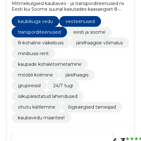
Mitmekülgsed kaubaveo - ja transporditeenused nii
Eesti kui Soome suunal kasutades kaasaegset 8-
kohalist väikebussi koos järelhaagise võimalusega
kaubikuga vedu
veoteenused
transporditeenused
eesti ja soome
8-kohaline väikebuss
järelhaagise võimalus
minibussi rent
kaupade kohaletoimetamine
mööbli kolimine
järelhaagis
grupireisid
24/7 tugi
isikupärastatud lahendused
ohutu käitlemine
õigeaegsed tarneajad
kaubavedu maanteel
4.3