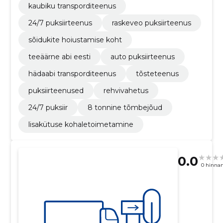
kaubiku transporditeenus
24/7 puksiirteenus
raskeveo puksiirteenus
sõidukite hoiustamise koht
teeäärne abi eesti
auto puksiirteenus
hädaabi transporditeenus
tõsteteenus
puksiirteenused
rehvivahetus
24/7 puksiir
8 tonnine tõmbejõud
lisakütuse kohaletoimetamine
0.0
0 hinna