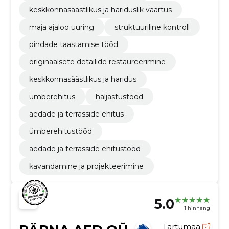
keskkonnasäästlikus ja hariduslik väärtus
maja ajaloo uuring
struktuuriline kontroll
pindade taastamise tööd
originaalsete detailide restaureerimine
keskkonnasäästlikus ja haridus
ümberehitus
haljastustööd
aedade ja terrasside ehitus
ümberehitustööd
aedade ja terrasside ehitustööd
kavandamine ja projekteerimine
5.0
1 hinnang
Tartumaa