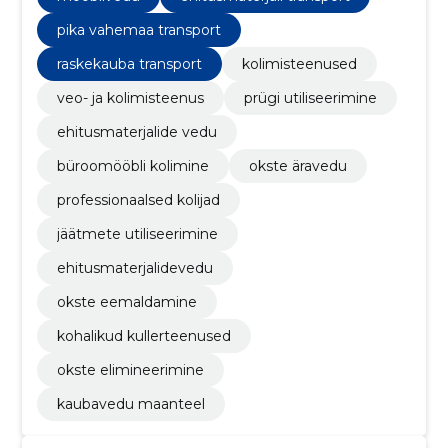
pika vahemaa transport
raskekauba transport
kolimisteenused
veo- ja kolimisteenus
prügi utiliseerimine
ehitusmaterjalide vedu
büroomööbli kolimine
okste äravedu
professionaalsed kolijad
jäätmete utiliseerimine
ehitusmaterjalidevedu
okste eemaldamine
kohalikud kullerteenused
okste elimineerimine
kaubavedu maanteel