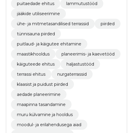
puitaedade ehitus
lammutustööd
jääkide utiliseerimine
ühe- ja mitmetasandilised terrassid
piirded
tünnisauna piirded
puitlaud- ja käigutee ehitamine
maastikhooldus
planeerimis- ja kaevetööd
käiguteede ehitus
haljastustööd
terrassi ehitus
nurgaterrassid
klaasist ja puidust piirded
aedade planeerimine
maapinna tasandamine
muru külvamine ja hooldus
moodul- ja erilahendusega aiad