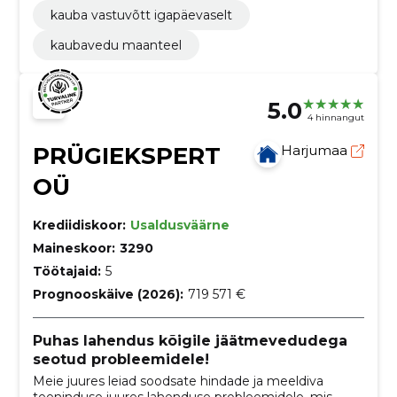
kauba vastuvõtt igapäevaselt
kaubavedu maanteel
5.0
4 hinnangut
PRÜGIEKSPERT
Harjumaa
OÜ
Krediidiskoor:
Usaldusväärne
Maineskoor:
3290
Töötajaid:
5
Prognooskäive (2026):
719 571 €
Puhas lahendus kõigile jäätmevedudega
seotud probleemidele!
Meie juures leiad soodsate hindade ja meeldiva
teeninduse juures lahenduse probleemidele, mis