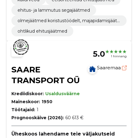
ehitus- ja lammutus segajäätmed
olmejäätmed koristustöödelt, majapidamisjäät
med
ohtlikud ehitusjäätmed
5.0
1 hinnang
SAARE
Saaremaa
TRANSPORT OÜ
Krediidiskoor:
Usaldusväärne
Maineskoor:
1950
Töötajaid:
1
Prognooskäive (2026):
60 613 €
Üheskoos lahendame teie väljakutseid