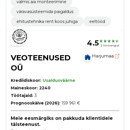
valmis aia monteerimine
väravasüsteemida paigaldus
ehitustehnika rent koos juhiga
eeltööd
4.5
2 hinnangut
VEOTEENUSED
Harjumaa
OÜ
Krediidiskoor:
Usaldusväärne
Maineskoor:
2240
Töötajaid:
3
Prognooskäive (2026):
159 961 €
Meie eesmärgiks on pakkuda klientidele
täisteenust.