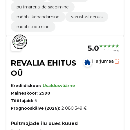
puitmarerjalide saagimine
mööbli kohandamine
varustusteenus
mööblitootmine
5.0
1 hinnang
REVALIA EHITUS
Harjumaa
OÜ
Krediidiskoor:
Usaldusväärne
Maineskoor:
2590
Töötajaid:
6
Prognooskäive (2026):
2 080 349 €
Puitmajade ilu uues kuues!