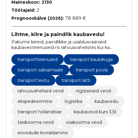
Maineskoor:
2130
Töötajaid:
2
Prognooskäive (2026):
78 889 €
Lihtne, kiire ja paindlik kaubavedu!
Pakume kiireid, paindlikke ja usaldusväärseid
kaubaveoteenuseid nii rahvusvahelistes kui ka
riigisisestes vedudes. Eesmärk on muuta kaupade
saatmine võimalikult mugavaks ja stressivabaks
transportteenused
transport kaubikuga
kogemuseks, tagades klientide rahulolu.
transport saksamaale
transport poola
transport leetu
transport lätti
rahvusvahelised veod
riigisisesed veod
ekspedeerimine
logistika
kaubavedu
transport hollandisse
kaubaveod kuni 3,5t
täiskoorma veod
osakoorma veod
erivedude korraldamine