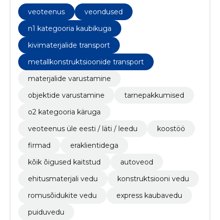
express kaubavedu, kivimaterjalide transport,
puiduvedu, rahvusvaheline kaubavedu, erivedude
veoteenus
veondused
korraldamine, kiirveod ja kullerteenused
n1 kategooria kaubikuga
kivimaterjalide transport
metallkonstruktsioonide transport
materjalide varustamine
objektide varustamine
tarnepakkumised
o2 kategooria käruga
veoteenus üle eesti / läti / leedu
koostöö
firmad
eraklientidega
kõik õigused kaitstud
autoveod
ehitusmaterjali vedu
konstruktsiooni vedu
romusõidukite vedu
express kaubavedu
puiduvedu