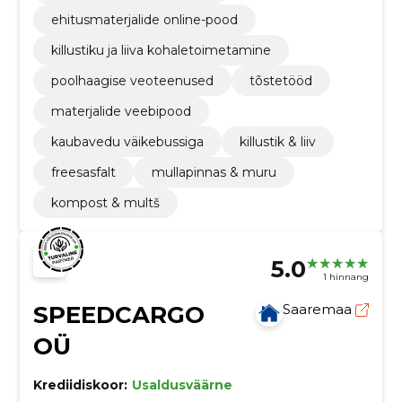
ehitusmaterjalide online-pood
killustiku ja liiva kohaletoimetamine
poolhaagise veoteenused
tõstetööd
materjalide veebipood
kaubavedu väikebussiga
killustik & liiv
freesasfalt
mullapinnas & muru
kompost & multš
5.0
1 hinnang
SPEEDCARGO
Saaremaa
OÜ
Krediidiskoor:
Usaldusväärne