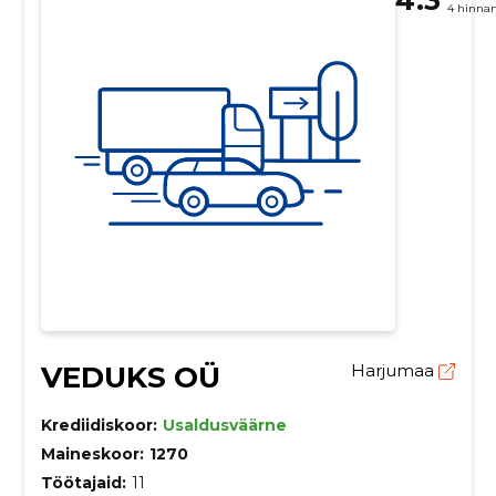
4 hinna
VEDUKS OÜ
Harjumaa
Krediidiskoor:
Usaldusväärne
Maineskoor:
1270
Töötajaid:
11