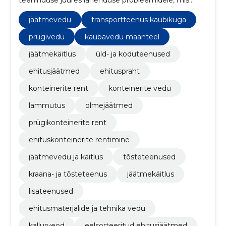
puutub suures koguses ehitus-, lammutus- ja
koristusjäätmete vedu. Vajadusel aitame Sind
jäätmevedu
transportteenus kaubikuga
jäätmete pealelaadimisel ja erinevatel koristus- ning
lammutustöödel.
prügivedu
kaubavedu maanteel
jäätmekäitlus
üld- ja koduteenused
ehitusjäätmed
ehituspraht
konteinerite rent
konteinerite vedu
lammutus
olmejäätmed
prügikonteinerite rent
ehituskonteinerite rentimine
jäätmevedu ja käitlus
tõsteteenused
kraana- ja tõsteteenus
jäätmekäitlus
lisateenused
ehitusmaterjalide ja tehnika vedu
kallurveod
eelsorteeritud ehitusjäätmed