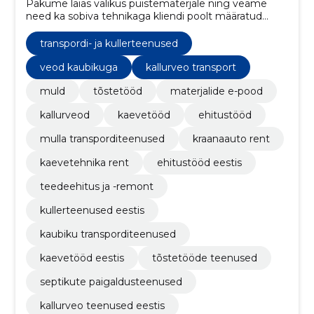
Pakume laias valikus puistematerjale ning veame
need ka sobiva tehnikaga kliendi poolt määratud
asukohta. Meie tehnikat saab rentida ning oleme
Sulle abiks kaeve-ja ehitustöödel.
transpordi- ja kullerteenused
veod kaubikuga
kallurveo transport
muld
tõstetööd
materjalide e-pood
kallurveod
kaevetööd
ehitustööd
mulla transporditeenused
kraanaauto rent
kaevetehnika rent
ehitustööd eestis
teedeehitus ja -remont
kullerteenused eestis
kaubiku transporditeenused
kaevetööd eestis
tõstetööde teenused
septikute paigaldusteenused
kallurveo teenused eestis