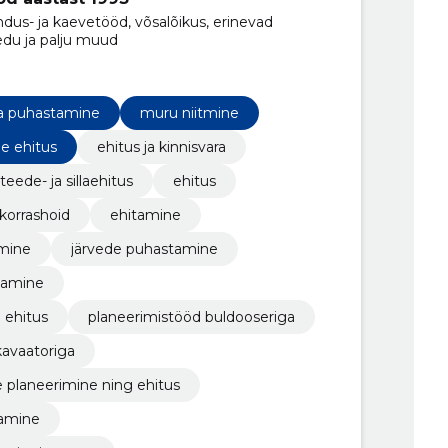
us- ja kaevetööd, võsalõikus, erinevad
edu ja palju muud
ja puhastamine
muru niitmine
de ehitus
ehitus ja kinnisvara
teede- ja sillaehitus
ehitus
 korrashoid
ehitamine
amine
järvede puhastamine
tamine
e ehitus
planeerimistööd buldooseriga
avaatoriga
te planeerimine ning ehitus
damine