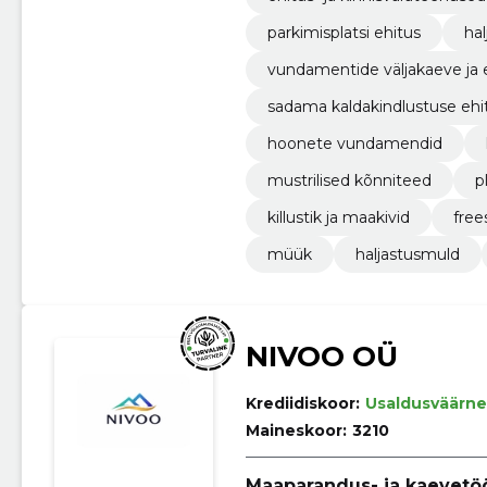
parkimisplatsi ehitus
ha
vundamentide väljakaeve ja 
sadama kaldakindlustuse ehit
hoonete vundamendid
mustrilised kõnniteed
p
killustik ja maakivid
free
müük
haljastusmuld
NIVOO OÜ
Krediidiskoor:
Usaldusväärne
Maineskoor:
3210
Maaparandus- ja kaevetöö