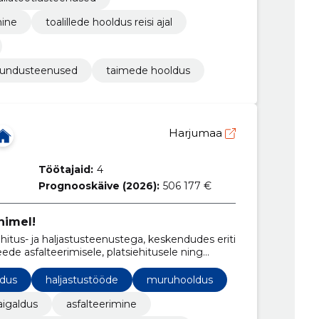
mine
toalillede hooldus reisi ajal
ujundusteenused
taimede hooldus
Harjumaa
Töötajaid:
4
Prognooskäive (2026):
506 177 €
nimel!
us- ja haljastusteenustega, keskendudes eriti
ede asfalteerimisele, platsiehitusele ning
dus
haljastustööde
muruhooldus
aigaldus
asfalteerimine