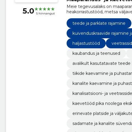
Meie tegevusalaks on maaparand
5.0
heakorrastustööd, metsa väljav
5 hinnangut
teede ja parklate rajamine
kuivenduskraavide rajamine 
haljastustööd
veetrassi
kaubandus ja teenused
avalikult kasutatavate teede
tiikide kaevamine ja puhast
kanalite kaevamine ja puhas
kanalisatsiooni- ja veetrassid
kaevetööd pika noolega eksk
erinevate platside ja väljaku
sadamate ja kanalite süven