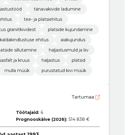
ljastustööd
tänavakivide ladumine
ehitus
tee- ja platsiehitus
us graniitkividest
platside kujundamine
kaldakindlustuse ehitus
aiakujundus
latside sillutamine
haljastusmuld ja liiv
sasfalt ja kruus
haljastus
platsid
mulla müük
purustatud kivi müük
Tartumaa
Töötajaid:
6
Prognooskäive (2026):
514 838 €
d aastast 1993