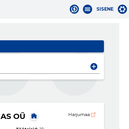
SISENE
AS OÜ
Harjumaa