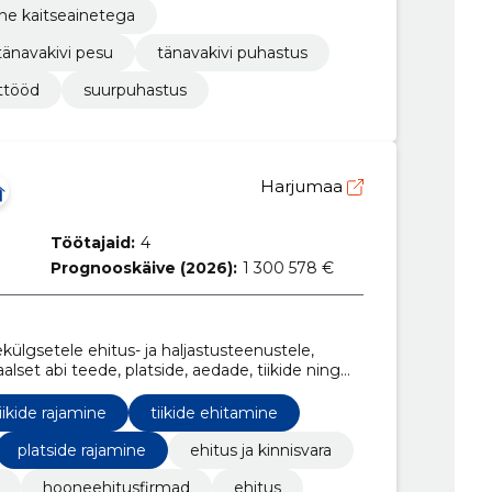
ne kaitseainetega
tänavakivi pesu
tänavakivi puhastus
ttööd
suurpuhastus
Harjumaa
Töötajaid:
4
Prognooskäive (2026):
1 300 578 €
lgsetele ehitus- ja haljastusteenustele,
alset abi teede, platside, aedade, tiikide ning
el.
iikide rajamine
tiikide ehitamine
platside rajamine
ehitus ja kinnisvara
hooneehitusfirmad
ehitus