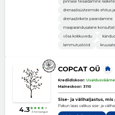
pinnase teisaldamine rasket
drenaažisüsteemide ehitus j
drenaažirikete parandamine
maaparandusalane konsultat
võsa kokkuvedu
kändud
lammutustööd
kruusat
COPCAT OÜ
Krediidiskoor:
Usaldusväärne
Maineskoor:
3110
Sise- ja välihaljastus, mis
Pakun laias valikus sise- ja välih
4.3
3 hinnangut