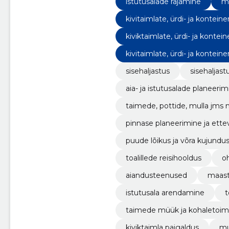
istutusalade rajamine
mu
kivitaimlate, ürdi- ja kontei
kiviktaimlate, ürdi- ja konte
kivitaimlate, ürdi- ja kontei
sisehaljastus
sisehaljas
aia- ja istutusalade planeerim
taimede, pottide, mulla jms 
pinnase planeerimine ja ette
puude lõikus ja võra kujundu
toalillede reisihooldus
o
aiandusteenused
maast
istutusala arendamine
t
taimede müük ja kohaletoi
kiviktaimla paigaldus
mu