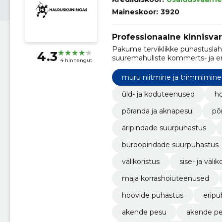
Maineskoor:
3920
Professionaalne kinnisva
Pakume terviklikke puhastuslahe
4.3
suuremahuliste kommerts- ja er
4 hinnangut
muru niitmine ja trimmimine
üld- ja koduteenused
ho
põranda ja aknapesu
põ
äripindade suurpuhastus
büroopindade suurpuhastus
välikoristus
sise- ja välik
maja korrashoiuteenused
hoovide puhastus
erip
akende pesu
akende pe