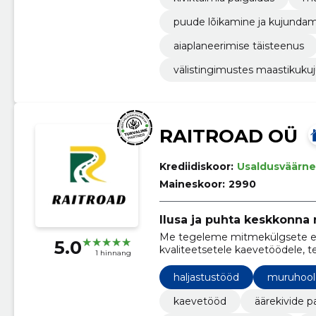
puude lõikamine ja kujunda
aiaplaneerimise täisteenus
välistingimustes maastikuk
RAITROAD OÜ
Krediidiskoor:
Usaldusväärne
Maineskoor:
2990
Ilusa ja puhta keskkonna 
Me tegeleme mitmekülgsete ehit
5.0
kvaliteetsetele kaevetöödele, te
1 hinnang
aedade hooldamisele.
haljastustööd
muruhool
kaevetööd
äärekivide p