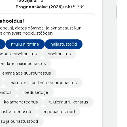
Töötajaid:
18
Prognooskäive (2026):
610 517 €
rahooldus!
ndusi, alates põranda- ja aknapesust kuni
akinnisvara hooldustöödeni.
muru niitmine
haljastustööd
onete sisekoristus
sisekoristus
randate masinpuhastus
eramajade suurpuhastus
​eramute ja korterite suurpuhastus
oristus
libedusetõrje
kojameheteenus
tuulemurru koristus
uhastusteenused
eripuhastustööd
su ja puhastustööd