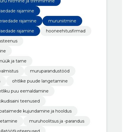
ru niitmine ja trimmimine
neraedade rajamine
ineraedade rajamine
muruniitmine
neraedade rajamine
hooneehitusfirmad
tusteenus
ine
müük ja tarne
valmistus
muruparandustööd
s
ohtlike puude langetamine
htliku puu eemaldamine
ikudisaini teenused
oataimede kujundamine ja hooldus
metamine
muruhoolitsus ja -parandus
llatöötlusteenused