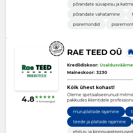
põrandate süvapesu ja katmi
põrandate vahatamine
pisiremondid
pisiremon
RAE TEED OÜ
Krediidiskoor:
Usaldusväärne
Maineskoor:
3230
Kõik ühest kohast!
Oleme spetsialiseerunud mitmekü
4.8
pakkudes klientidele professiona
4 hinnangut
kogu väliskeskkonna kujundamis
muruplatside rajamine
t
teede ja platside rajamine
ehitus- ja kinnisvarateenused