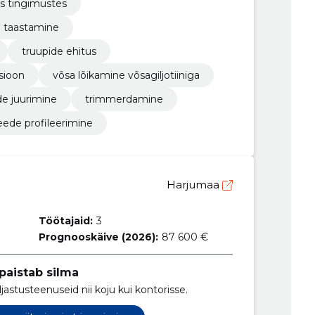
es tingimustes
a taastamine
truupide ehitus
sioon
võsa lõikamine võsagiljotiiniga
e juurimine
trimmerdamine
eede profileerimine
Harjumaa
Töötajaid:
3
Prognooskäive (2026):
87 600 €
 paistab silma
aljastusteenuseid nii koju kui kontorisse.