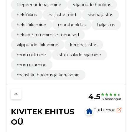
lillepeenarde rajamine
viljapuude hooldus
hekilõikus
haljastustööd
sisehaljastus
heki lõikamine
muruhooldus
haljastus
hekkide trimmimise teenused
viljapuude lõikamine
kerghaljastus
muru niitmine
istutusalade rajamine
muru rajamine
maastiku hooldus ja korrashoid
4.5
4 hinnangut
KIVITEK EHITUS
Tartumaa
OÜ