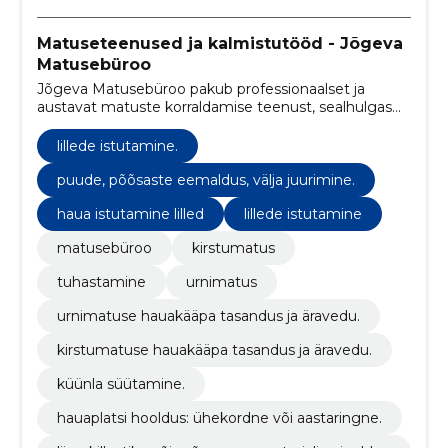
Matuseteenused ja kalmistutööd - Jõgeva
Matusebüroo
Jõgeva Matusebüroo pakub professionaalset ja
austavat matuste korraldamise teenust, sealhulgas
surnu transporti üle Eesti 24 tunni jooksul.
lillede istutamine.
puude, põõsaste eemaldus, välja juurimine.
haua istutamine lilled
lillede istutamine
matusebüroo
kirstumatus
tuhastamine
urnimatus
urnimatuse hauakääpa tasandus ja äravedu.
kirstumatuse hauakääpa tasandus ja äravedu.
küünla süütamine.
hauaplatsi hooldus: ühekordne või aastaringne.