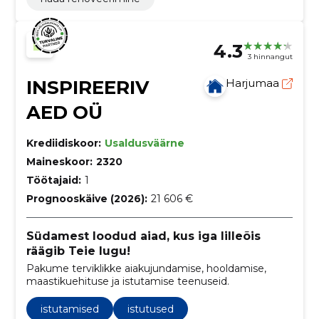
4.3
3 hinnangut
INSPIREERIV
Harjumaa
AED OÜ
Krediidiskoor:
Usaldusväärne
Maineskoor:
2320
Töötajaid:
1
Prognooskäive (2026):
21 606 €
Südamest loodud aiad, kus iga lilleõis
räägib Teie lugu!
Pakume terviklikke aiakujundamise, hooldamise,
maastikuehituse ja istutamise teenuseid.
istutamised
istutused