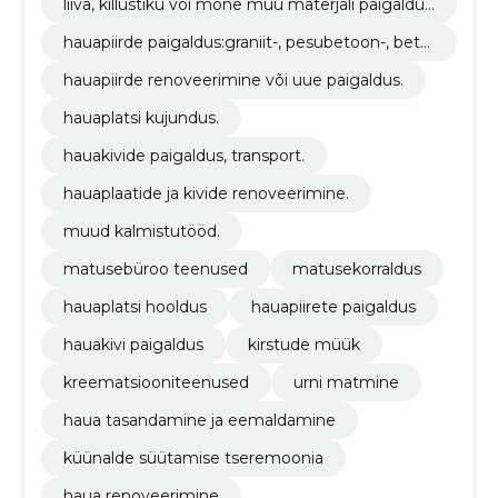
liiva, killustiku või mõne muu materjali paigaldu
s, vahetus, lisamine.
hauapiirde paigaldus:graniit-, pesubetoon-, beto
onäärekivid või muu materjal.
hauapiirde renoveerimine või uue paigaldus.
hauaplatsi kujundus.
hauakivide paigaldus, transport.
hauaplaatide ja kivide renoveerimine.
muud kalmistutööd.
matusebüroo teenused
matusekorraldus
hauaplatsi hooldus
hauapiirete paigaldus
hauakivi paigaldus
kirstude müük
kreematsiooniteenused
urni matmine
haua tasandamine ja eemaldamine
küünalde süütamise tseremoonia
haua renoveerimine