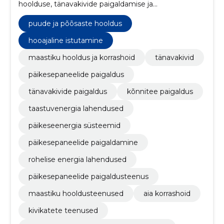
hoolduse, tänavakivide paigaldamise ja
päikesepaneelide lahendustega.
puude ja põõsaste hooldus
hooajaline istutamine
maastiku hooldus ja korrashoid
tänavakivid
päikesepaneelide paigaldus
tänavakivide paigaldus
kõnnitee paigaldus
taastuvenergia lahendused
päikeseenergia süsteemid
päikesepaneelide paigaldamine
rohelise energia lahendused
päikesepaneelide paigaldusteenus
maastiku hooldusteenused
aia korrashoid
kivikatete teenused