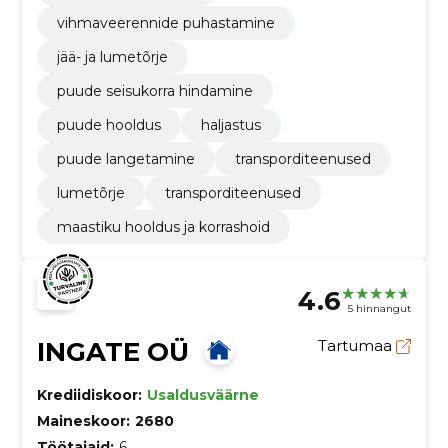
vihmaveerennide puhastamine
jää- ja lumetõrje
puude seisukorra hindamine
puude hooldus
haljastus
puude langetamine
transporditeenused
lumetõrje
transporditeenused
maastiku hooldus ja korrashoid
4.6
5 hinnangut
INGATE OÜ
Tartumaa
Krediidiskoor:
Usaldusväärne
Maineskoor:
2680
Töötajaid:
6