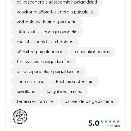
päikeseenergia süsteemide paigaldajad
keskkonnasõbraliku energia paigaldus
välihoolduse lepingupartnerid
jätkusuutliku energia paneelid
maastikuhooldus ja hooldus
kõnnitee paigaldamine
maastikuhooldus
tänavakivide paigaldamine
päikesepaneelide paigaldamine
muruniitmine
kastmissüsteemid
kivisillutis
käiguteed ja rajad
terrassi ehitamine
paneelide paigaldamine
5.0
1 hinnang