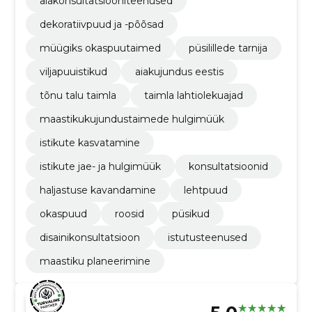
aiakonsultatsiooniteenused
dekoratiivpuud ja -põõsad
müügiks okaspuutaimed
püsilillede tarnija
viljapuuistikud
aiakujundus eestis
tõnu talu taimla
taimla lahtiolekuajad
maastikukujundustaimede hulgimüük
istikute kasvatamine
istikute jae- ja hulgimüük
konsultatsioonid
haljastuse kavandamine
lehtpuud
okaspuud
roosid
püsikud
disainikonsultatsioon
istutusteenused
maastiku planeerimine