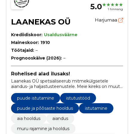
5.0
1 hinnang
LAANEKAS OÜ
Harjumaa
Krediidiskoor:
Usaldusväärne
Maineskoor:
1910
Töötajaid:
–
Prognooskäive (2026):
–
Rohelised alad ilusaks!
Laanekas OÜ spetsialiseerub mitmekülgsetele
aiandus- ja haljastusteenustele. Meie kireks on muuta
rohelised unistused reaalsuseks, luues ilusaid ja
funktsionaalseid keskkondi.
puude istutamine
istutustööd
puude ja põõsaste hooldus
istutamine
aia hooldus
aiandus
muru rajamine ja hooldus