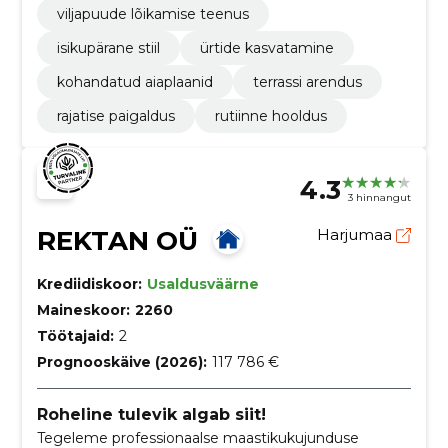
viljapuude lõikamise teenus
isikupärane stiil
ürtide kasvatamine
kohandatud aiaplaanid
terrassi arendus
rajatise paigaldus
rutiinne hooldus
4.3
3 hinnangut
REKTAN OÜ
Harjumaa
Krediidiskoor:
Usaldusväärne
Maineskoor:
2260
Töötajaid:
2
Prognooskäive (2026):
117 786 €
Roheline tulevik algab siit!
Tegeleme professionaalse maastikukujunduse