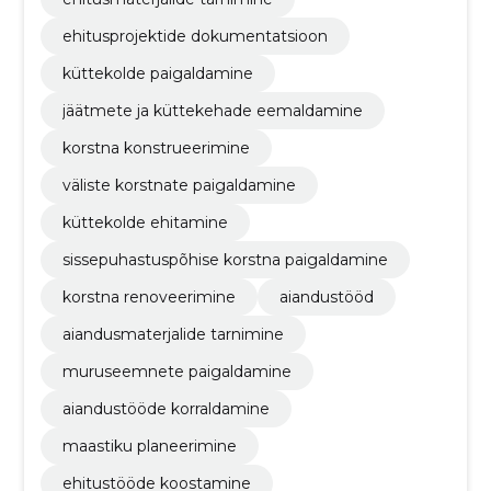
ehitusprojektide dokumentatsioon
küttekolde paigaldamine
jäätmete ja küttekehade eemaldamine
korstna konstrueerimine
väliste korstnate paigaldamine
küttekolde ehitamine
sissepuhastuspõhise korstna paigaldamine
korstna renoveerimine
aiandustööd
aiandusmaterjalide tarnimine
muruseemnete paigaldamine
aiandustööde korraldamine
maastiku planeerimine
ehitustööde koostamine