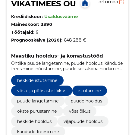
VIKATIMEES OÜ
Tartumaa
Krediidiskoor:
Usaldusväärne
Maineskoor:
3390
Töötajaid:
9
Prognooskäive (2026):
648 288 €
Maastiku hooldus- ja korrastustööd
Ohtlike puude langetamine, puude hooldus, kändude
freesimine, nõustamine, puude seisukorra hindamine,
hekkide rajamine, hekkide noorendamine, raiejääkide
äravedu, okste tagasilõikus, puude istutamine,
hekkide istutamine
linnupesade eemaldamine, abi raielubade taotlemisel.
võsa- ja põõsaste lõikus
istutamine
puude langetamine
puude hooldus
okste purustamine
võsalõikus
hekkide hooldus
viljapuude hooldus
kändude freesimine