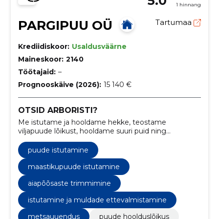
5.0
1 hinnang
PARGIPUU OÜ
Tartumaa
Krediidiskoor:
Usaldusväärne
Maineskoor:
2140
Töötajaid:
–
Prognooskäive (2026):
15 140 €
OTSID ARBORISTI?
Me istutame ja hooldame hekke, teostame
viljapuude lõikust, hooldame suuri puid ning
teostame erinevaid raieid
puude istutamine
maastikupuude istutamine
aiapõõsaste trimmimine
istutamine ja muldade ettevalmistamine
metsauuendus
puude hoolduslõikus