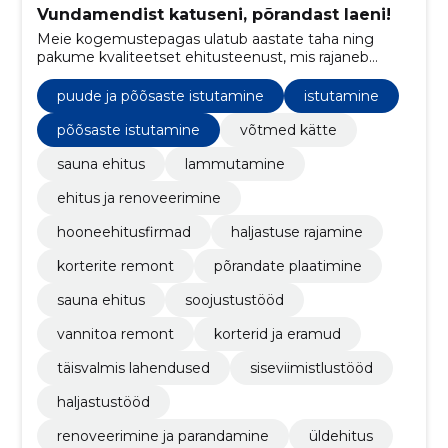
Vundamendist katuseni, põrandast laeni!
Meie kogemustepagas ulatub aastate taha ning
pakume kvaliteetset ehitusteenust, mis rajaneb
pühendumusel, professionaalsusel ja klientide
rahulolul.
puude ja põõsaste istutamine
istutamine
põõsaste istutamine
võtmed kätte
sauna ehitus
lammutamine
ehitus ja renoveerimine
hooneehitusfirmad
haljastuse rajamine
korterite remont
põrandate plaatimine
sauna ehitus
soojustustööd
vannitoa remont
korterid ja eramud
täisvalmis lahendused
siseviimistlustööd
haljastustööd
renoveerimine ja parandamine
üldehitus