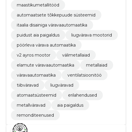
maastikumetallitööd
automaatsete tõkkepuude süsteemid
itaalia disainiga väravaautomaatika
puidust aia paigaldus
liugvärava mootorid
pöörleva värava automaatika
v2 ayros mootor
välimetallaiad
elamute väravaautomaatika
metallaiad
väravaautomaatika
ventilatsioonitöö
tiibväravad
liugväravad
atomaatsüsteemid
erilahendused
metallväravad
aia paigaldus
remonditeenused