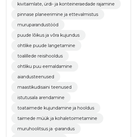
kivitaimlate, ürdi- ja konteineraedade rajamine
pinnase planeerimine ja ettevalmistus
muruparandustööd
puude lõikus ja võra kujundus
ohtlike puude langetamine
toalillede reisihooldus
ohtliku puu eemaldamine
aiandusteenused
maastikudisaini teenused
istutusala arendamine
toataimede kujundamine ja hooldus
taimede müük ja kohaletoimetamine
muruhoolitsus ja -parandus