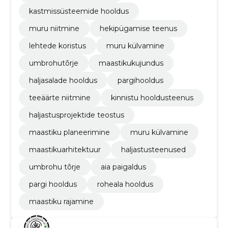
kastmissüsteemide hooldus
muru niitmine
hekipügamise teenus
lehtede koristus
muru külvamine
umbrohutõrje
maastikukujundus
haljasalade hooldus
pargihooldus
teeäärte niitmine
kinnistu hooldusteenus
haljastusprojektide teostus
maastiku planeerimine
muru külvamine
maastikuarhitektuur
haljastusteenused
umbrohu tõrje
aia paigaldus
pargi hooldus
roheala hooldus
maastiku rajamine