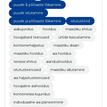
puude & põõsaste lõikamine
puude istutamine
puude ja põõsaste lõikamine
istutustööd
aiakujundus
hooldus
maastiku ehitus
hooajalised teenused
ürtide kasvatamine
konteinerhaljastus
maastiku disain
maastiku hooldus
aia hooldus
terrassi ehitus
aiandushooldus
istutusteenused
maastiku sillutamine
aia haljastusteenused
hooajaline aiahooldus
konteineraia kujundus
individuaalne aia planeerimine