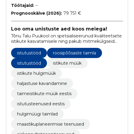
Töötajaid:
–
Prognooskäive (2026):
79 751 €
Loo oma unistuste aed koos meiega!
Tõnu Talu Puukool on spetsialiseerunud kvaliteetsete
istikute kasvatamisele ning pakub mitmekülgseid
aiandusteenuseid, sealhulgas nõustamist, haljastuse
kavandamist ja istutustöid.
istutustööd
roosipõõsaste taimla
istutustööd
istikute müük
istikute hulgimüük
haljastuse kavandamine
taimeistikute müük eestis
istutusteenused eestis
hulgimüügi taimlad
maastikuplaneerimise teenused