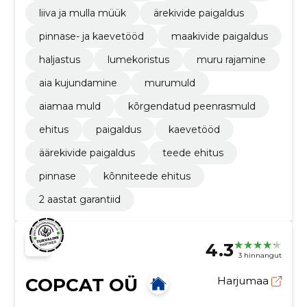
liiva ja mulla müük
ärekivide paigaldus
pinnase- ja kaevetööd
maakivide paigaldus
haljastus
lumekoristus
muru rajamine
aia kujundamine
murumuld
aiamaa muld
kõrgendatud peenrasmuld
ehitus
paigaldus
kaevetööd
äärekivide paigaldus
teede ehitus
pinnase
kõnniteede ehitus
2 aastat garantiid
4.3
3 hinnangut
COPCAT OÜ
Harjumaa