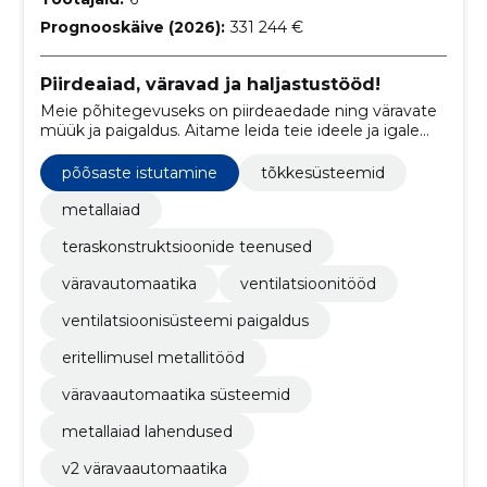
Prognooskäive (2026):
331 244 €
Piirdeaiad, väravad ja haljastustööd!
Meie põhitegevuseks on piirdeaedade ning väravate
müük ja paigaldus. Aitame leida teie ideele ja igale
konkreetsele aiale parima lahenduse.
põõsaste istutamine
tõkkesüsteemid
metallaiad
teraskonstruktsioonide teenused
väravautomaatika
ventilatsioonitööd
ventilatsioonisüsteemi paigaldus
eritellimusel metallitööd
väravaautomaatika süsteemid
metallaiad lahendused
v2 väravaautomaatika