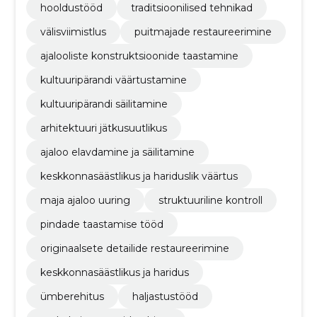
hooldustööd
traditsioonilised tehnikad
välisviimistlus
puitmajade restaureerimine
ajalooliste konstruktsioonide taastamine
kultuuripärandi väärtustamine
kultuuripärandi säilitamine
arhitektuuri jätkusuutlikus
ajaloo elavdamine ja säilitamine
keskkonnasäästlikus ja hariduslik väärtus
maja ajaloo uuring
struktuuriline kontroll
pindade taastamise tööd
originaalsete detailide restaureerimine
keskkonnasäästlikus ja haridus
ümberehitus
haljastustööd