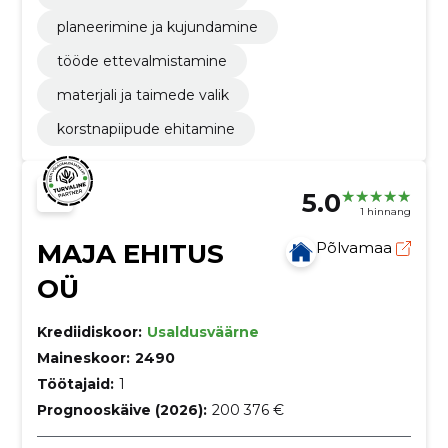
planeerimine ja kujundamine
tööde ettevalmistamine
materjali ja taimede valik
korstnapiipude ehitamine
5.0
1 hinnang
MAJA EHITUS
Põlvamaa
OÜ
Krediidiskoor:
Usaldusväärne
Maineskoor:
2490
Töötajaid:
1
Prognooskäive (2026):
200 376 €