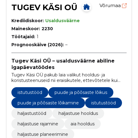
TUGEV KÄSI OÜ
Võrumaa
Krediidiskoor:
Usaldusväärne
Maineskoor:
2230
Töötajaid:
1
Prognooskäive (2026):
–
Tugev Käsi OÜ – usaldusväärne abiline
igapäevatöödes
Tugev Käsi OÜ pakub laia valikut hooldus- ja
koristusteenuseid nii eraisikutele, ettevõtetele kui
korteriühistutele. Meie meeskond töötab kiiresti,
korralikult.
istutustööd
puude ja põõsaste lõikus
puude ja põõsaste lõikamine
istutustööd
haljastustööd
haljastuse hooldus
haljastuse rajamine
aia hooldus
haljastuse planeerimine