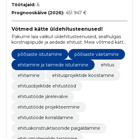
Töötajaid:
6
Prognooskäive (2026):
451 947 €
Võtmed kätte üldehitusteenused!
Pakume laia valikut üldehitusteenuseid, sealhulgas
korstnapiipude ja aedade ehitust. Meie võtmed kätte
teenus tagab, et projekt saab alguse ja lõppu meiega!
põõsaste istutamine
põõsaste väetamine
ehitamine ja taimede istutamine
ehitus
ehitamine
ehitusprojektide koostamine
ehitusobjektide ehitustööd
ehitustööde järelevalve
ehitustööde projekteerimine
ehitustööde korraldamine
ehituskonstruktsioonide paigaldamine
ehitusmaterjalide tarnimine