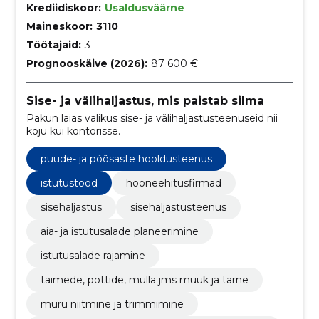
Krediidiskoor:
Usaldusväärne
Maineskoor:
3110
Töötajaid:
3
Prognooskäive (2026):
87 600 €
Sise- ja välihaljastus, mis paistab silma
Pakun laias valikus sise- ja välihaljastusteenuseid nii
koju kui kontorisse.
puude- ja põõsaste hooldusteenus
istutustööd
hooneehitusfirmad
sisehaljastus
sisehaljastusteenus
aia- ja istutusalade planeerimine
istutusalade rajamine
taimede, pottide, mulla jms müük ja tarne
muru niitmine ja trimmimine