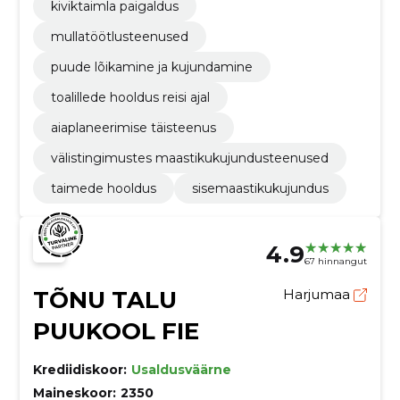
kiviktaimla paigaldus
mullatöötlusteenused
puude lõikamine ja kujundamine
toalillede hooldus reisi ajal
aiaplaneerimise täisteenus
välistingimustes maastikukujundusteenused
taimede hooldus
sisemaastikukujundus
4.9
67 hinnangut
TÕNU TALU
Harjumaa
PUUKOOL FIE
Krediidiskoor:
Usaldusväärne
Maineskoor:
2350