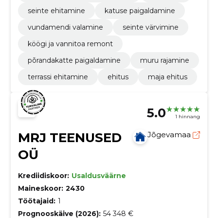
seinte ehitamine
katuse paigaldamine
vundamendi valamine
seinte värvimine
köögi ja vannitoa remont
põrandakatte paigaldamine
muru rajamine
terrassi ehitamine
ehitus
maja ehitus
5.0
1 hinnang
MRJ TEENUSED
Jõgevamaa
OÜ
Krediidiskoor:
Usaldusväärne
Maineskoor:
2430
Töötajaid:
1
Prognooskäive (2026):
54 348 €