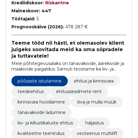
Krediidiskoor:
Riskantne
Maineskoor:
447
Töötajaid:
5
Prognooskäive (2026):
478 287 €
Teeme tööd nii hästi, et olemasolev klient
julgeks soovitada meid ka oma sõpradele
ja tuttavatele!
Meie põhitegevusalaks on tänavakivide, äärekivide ja
maakivide paigaldus. Samuti teostame ka liiv- ja
killustikaluste ehitust, pinnase- ja kaevetöid,
haljastustöid ja lumekoristust.
põõsaste istutamine
ehitus ja kinnisvara
teedeehitus
ehitusseadmete rent
kinnisvara hooldamine
liiva ja mulla müük
tänavakivide ladumine
liiv- ja killustikaluste ehitus
haljastus
kvaliteetne teenindus
veoteenus multilift