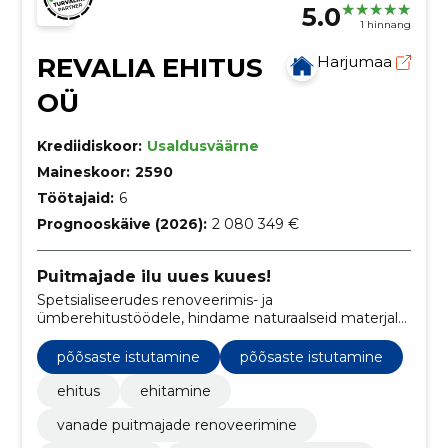
5.0
1 hinnang
REVALIA EHITUS
Harjumaa
OÜ
Krediidiskoor:
Usaldusväärne
Maineskoor:
2590
Töötajaid:
6
Prognooskäive (2026):
2 080 349 €
Puitmajade ilu uues kuues!
Spetsialiseerudes renoveerimis- ja
ümberehitustöödele, hindame naturaalseid materjale
ja suviseid välitöid. Oleme valmis muutma iga
puitkonstruktsiooni või mahajäetud hoone uueks ja
põõsaste istutamine
põõsaste istutamine
ilusaks.
ehitus
ehitamine
vanade puitmajade renoveerimine