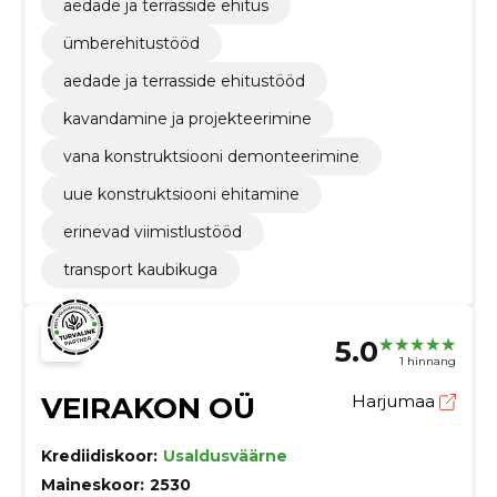
aedade ja terrasside ehitus
ümberehitustööd
aedade ja terrasside ehitustööd
kavandamine ja projekteerimine
vana konstruktsiooni demonteerimine
uue konstruktsiooni ehitamine
erinevad viimistlustööd
transport kaubikuga
5.0
1 hinnang
VEIRAKON OÜ
Harjumaa
Krediidiskoor:
Usaldusväärne
Maineskoor:
2530