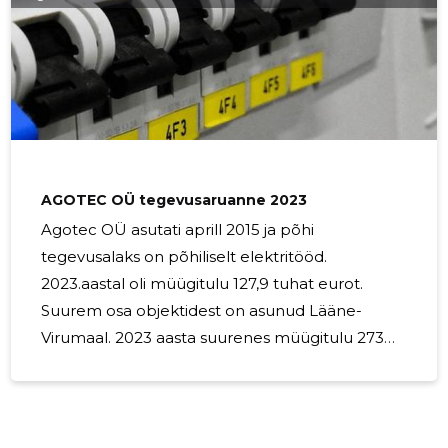
turvalisuse iga päev. Meie meeskond koosneb
kogenud elektriinseneridest ja -spetsialistidest,
kes omavad aastatepikkust kogemust
erinevates elektritöödes ja -projektides. Nende
ekspertiis ja pühendumus tagavad, et teie kodu
AGOTEC OÜ tegevusaruanne 2023
Agotec OÜ asutati aprill 2015 ja põhi
tegevusalaks on põhiliselt elektritööd.
2023.aastal oli müügitulu 127,9 tuhat eurot.
Suurem osa objektidest on asunud Lääne-
Virumaal. 2023 aasta suurenes müügitulu 273% .
Peamised suhtarvud 2023 2022 Müügitulu 127
853 46 802 Puhaskasum (kahjum) 50 130 -123
Puhasrentaablus 39,2% -0,003% Lühiajaliste
kohustuste 12,8 37,1 kattekordaja ROA 53,6%