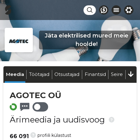
Jäta elektrilised mured meie
hoolde!
Meedia
Töötajad
Otsustajad
Finantsid
Seire
AGOTEC OÜ
Ärimeedia ja uudisvoog
?
?
profiili külastust
66 091