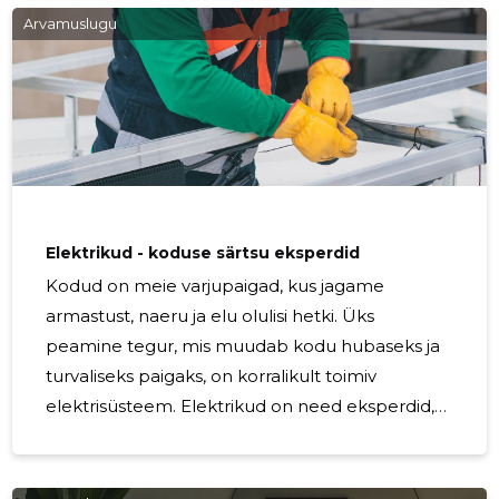
Arvamuslugu
Elektrikud - koduse särtsu eksperdid
Kodud on meie varjupaigad, kus jagame
armastust, naeru ja elu olulisi hetki. Üks
peamine tegur, mis muudab kodu hubaseks ja
turvaliseks paigaks, on korralikult toimiv
elektrisüsteem. Elektrikud on need eksperdid,
kellel on oskused ja teadmised, et muuta meie
kodude valgustus efektiivsemaks, seadmed
töökindlamaks ja ennekõike – tagada meie