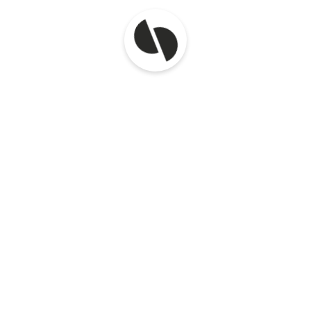
-0,003% ROE 58,1% -0,003% Suhtarvude
arvutamisel kasutatud valemid:
Puhasrentaablus (%) =
puhaskasum/müügitulu*100 Lühiajaliste
kohustuste kattekordaja = käibevara/lühiajalised
kohustused ROA (%) =