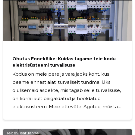
läbiviimine on oluline, et tagada nii teie pere kui
ka vara ohutus. Professionaalsed elektrikud
mitte ainult ei paigalda kaableid ja ühendavad
seadmeid, vaid tagavad ka, et kõik tööd tehakse
vastavalt kehtivatele ohutusstandarditele. Nad
mõistavad
Ohutus Ennekõike: Kuidas tagame teie kodu
elektrisüsteemi turvalisuse
Kodus on meie pere ja vara jaoks koht, kus
peame ennast alati turvaliselt tundma. Üks
olulisemaid aspekte, mis tagab selle turvalisuse,
on korralikult paigaldatud ja hooldatud
elektrisüsteem. Meie ettevõte, Agotec, mõistab
sügavuti, kui oluline on korralikult toimiv
elektrivarustus, ning pakub kõrgekvaliteedilisi
elektriinstallatsioone, mis tagavad teie kodu
Tegevusaruanne