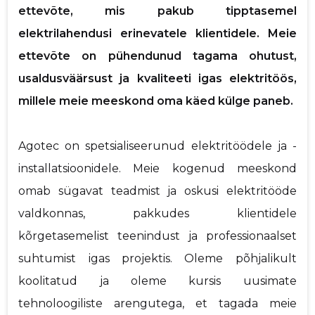
ettevõte, mis pakub tipptasemel
Saaja e-mail
p
elektrilahendusi erinevatele klientidele. Meie
ettevõte on pühendunud tagama ohutust,
Sinu nimi
usaldusväärsust ja kvaliteeti igas elektritöös,
millele meie meeskond oma käed külge paneb.
Sinu kommentaar
Agotec on spetsialiseerunud elektritöödele ja -
installatsioonidele. Meie kogenud meeskond
omab sügavat teadmist ja oskusi elektritööde
valdkonnas, pakkudes klientidele
kõrgetasemelist teenindust ja professionaalset
suhtumist igas projektis. Oleme põhjalikult
koolitatud ja oleme kursis uusimate
tehnoloogiliste arengutega, et tagada meie