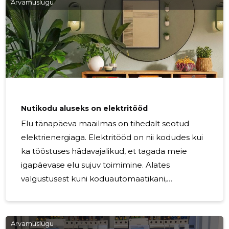
Arvamuslugu
perele ja vara ohutus. Elektrikud on nagu kodu
elektrilised arhitektid. Nende kogemused ja
teadmised muudavad elektritööd tõhusaks,
aidates meil vältida ohtlikke olukordi nagu
elektrilühised, ülekoormused ja tulekahjud. Iga
kodu on unikaalne, nõudes
Nutikodu aluseks on elektritööd
Elu tänapäeva maailmas on tihedalt seotud
elektrienergiaga. Elektritööd on nii kodudes kui
ka tööstuses hädavajalikud, et tagada meie
igapäevase elu sujuv toimimine. Alates
valgustusest kuni koduautomaatikani,
elektritööd loovad tee kodu tulevikule, muutes
elukeskkonna mugavamaks, efektiivsemaks ja
turvalisemaks. Elektritööde professionaalne
Arvamuslugu