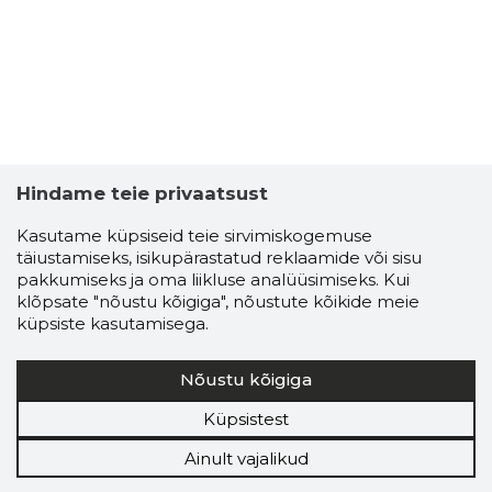
Hindame teie privaatsust
Kasutame küpsiseid teie sirvimiskogemuse
täiustamiseks, isikupärastatud reklaamide või sisu
pakkumiseks ja oma liikluse analüüsimiseks. Kui
klõpsate "nõustu kõigiga", nõustute kõikide meie
küpsiste kasutamisega.
Nõustu kõigiga
Küpsistest
Ainult vajalikud