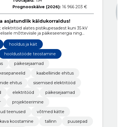
Töötajaid:
154
Prognooskäive (2026):
16 966 203 €
a asjatundlik käidukorraldus!
elektritöid alates pistikupesadest kuni 35 kV
lisele mõtteviisile ja päikeseenergia ning
e.
hooldus ja käit
hooldustööde teostamine
us
päikesejaamad
kesepaneelid
kaabelliinide ehitus
inide ehitus
sisemised elektritööd
d
elektritööd
päikesejaamad
r
projekteerimine
ud teenused
võtmed kätte
ukava koostamine
tallinn
puusepad