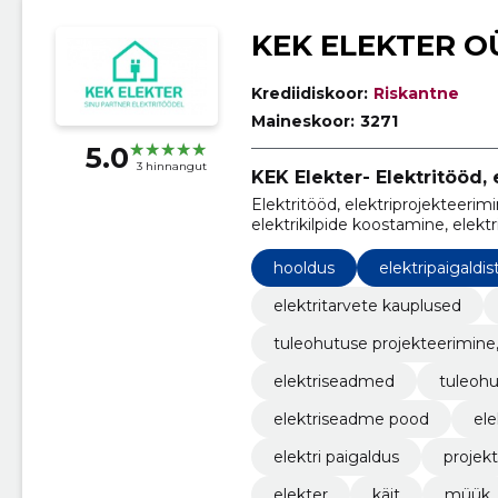
KEK ELEKTER O
Krediidiskoor:
Riskantne
Maineskoor:
3271
5.0
3 hinnangut
KEK Elekter- Elektritööd,
Elektritööd, elektriprojekteerimi
elektrikilpide koostamine, elektr
elektrikaupade müük
hooldus
elektripaigaldis
elektritarvete kauplused
tuleohutuse projekteerimine
elektriseadmed
tuleohu
elektriseadme pood
ele
elektri paigaldus
projek
elekter
käit
müük