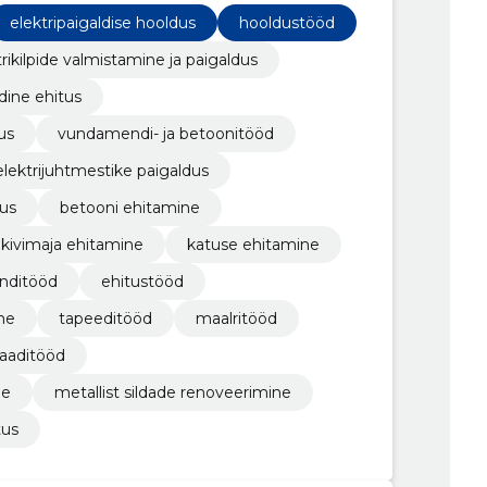
elektripaigaldise hooldus
hooldustööd
trikilpide valmistamine ja paigaldus
dine ehitus
us
vundamendi- ja betoonitööd
elektrijuhtmestike paigaldus
dus
betooni ehitamine
kivimaja ehitamine
katuse ehitamine
nditööd
ehitustööd
ne
tapeeditööd
maalritööd
laaditööd
ne
metallist sildade renoveerimine
tus