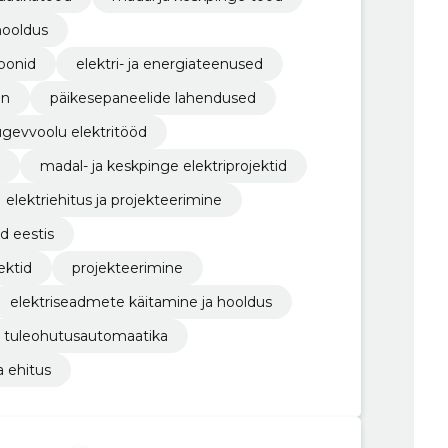
hooldus
ioonid
elektri- ja energiateenused
on
päikesepaneelide lahendused
ugevvoolu elektritööd
madal- ja keskpinge elektriprojektid
elektriehitus ja projekteerimine
d eestis
ektid
projekteerimine
elektriseadmete käitamine ja hooldus
tuleohutusautomaatika
a ehitus