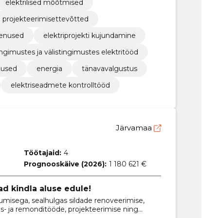
elektrilised mõõtmised
la projekteerimisettevõtted
eenused
elektriprojekti kujundamine
ingimustes ja välistingimustes elektritööd
nused
energia
tänavavalgustus
elektriseadmete kontrolltööd
Järvamaa
Töötajaid:
4
Prognooskäive (2026):
1 180 621 €
ad kindla aluse edule!
misega, sealhulgas sildade renoveerimise,
- ja remonditööde, projekteerimise ning