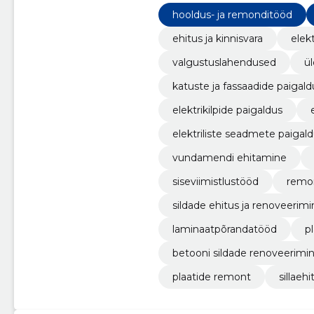
valgustuslahendusteg
hooldus- ja remonditööd
ehitus ja kinnisvara
elek
valgustuslahendused
ül
katuste ja fassaadide paigald
elektrikilpide paigaldus
elektriliste seadmete paigal
vundamendi ehitamine
siseviimistlustööd
remo
sildade ehitus ja renoveerimi
laminaatpõrandatööd
p
betooni sildade renoveerimi
plaatide remont
sillaehi