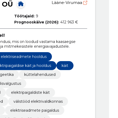
 OÜ
Lääne-Virumaa
Töötajaid:
9
Prognooskäive (2026):
412 963 €
el!
ndusi, mis on loodud vastama kaasaegse
 ja mitmekesistele energiavajadustele.
elektriseadmete hooldus
ktripaigaldise käit ja hooldus
käit
geetika
küttelahendused
lisvalgustus
d
elektripaigaldiste käit
öd
välistööd elektrivaldkonnas
elektriseadmete paigaldus