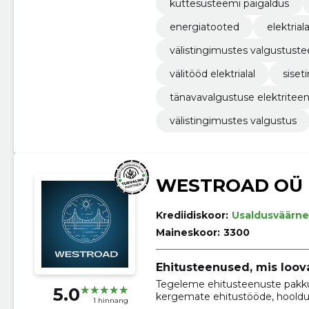
küttesüsteemi paigaldus
energiatooted
elektria
välistingimustes valgustust
välitööd elektrialal
siset
tänavavalgustuse elektritee
välistingimustes valgustus
WESTROAD OÜ
Krediidiskoor:
Usaldusväärne
Maineskoor:
3300
Ehitusteenused, mis loov
Tegeleme ehitusteenuste pakku
5.0
kergemate ehitustööde, hooldus
1 hinnang