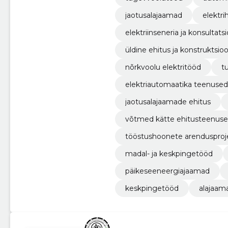
jaotusalajaamad
elektri
elektriinseneria ja konsultats
üldine ehitus ja konstruktsio
nõrkvoolu elektritööd
t
elektriautomaatika teenused
jaotusalajaamade ehitus
võtmed kätte ehitusteenuse
tööstushoonete arendusproj
madal- ja keskpingetööd
päikeseeneergiajaamad
keskpingetööd
alajaam