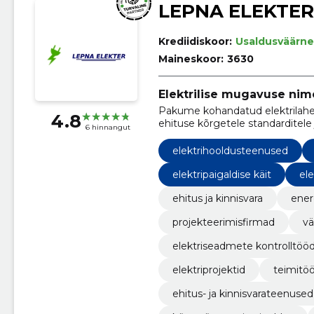
LEPNA ELEKTER
Krediidiskoor:
Usaldusväärne
Maineskoor:
3630
Elektrilise mugavuse nim
Pakume kohandatud elektrilahe
4.8
ehituse kõrgetele standarditele
6 hinnangut
elektrihooldusteenused
elektripaigaldise käit
ele
ehitus ja kinnisvara
ener
projekteerimisfirmad
vä
elektriseadmete kontrolltöö
elektriprojektid
teimitö
ehitus- ja kinnisvarateenused