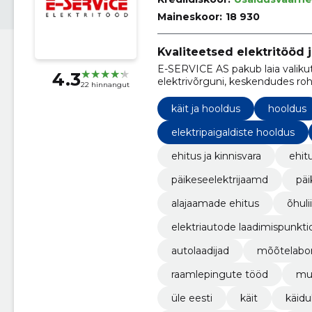
Maineskoor:
18 930
Kvaliteetsed elektritööd j
E-SERVICE AS pakub laia valikut 
4.3
elektrivõrguni, keskendudes rohe
22 hinnangut
elektriauto laadijate lahendustel
käit ja hooldus
hooldus
elektripaigaldiste hooldus
ehitus ja kinnisvara
ehit
päikeseelektrijaamd
päi
alajaamade ehitus
õhuli
elektriautode laadimispunkti
autolaadijad
mõõtelabo
raamlepingute tööd
mu
üle eesti
käit
käid