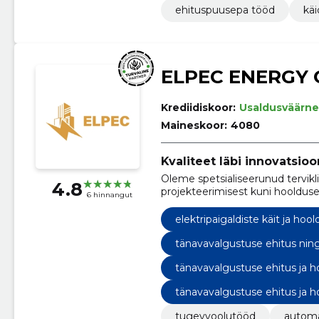
ehituspuusepa tööd
käi
ELPEC ENERGY 
Krediidiskoor:
Usaldusväärne
Maineskoor:
4080
Kvaliteet läbi innovatsioo
Oleme spetsialiseerunud tervikl
4.8
projekteerimisest kuni hoolduse
6 hinnangut
elektripaigaldiste käit ja hool
tänavavalgustuse ehitus nin
tänavavalgustuse ehitus ja h
tänavavalgustuse ehitus ja h
tugevvoolutööd
automa