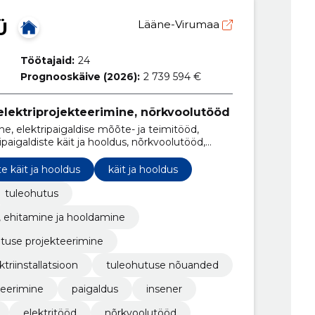
Ü
Lääne-Virumaa
Töötajaid:
24
Prognooskäive (2026):
2 739 594 €
 elektriprojekteerimine, nõrkvoolutööd
ne, elektripaigaldise mõõte- ja teimitööd,
ipaigaldiste käit ja hooldus, nõrkvoolutööd,
te käit ja hooldus
käit ja hooldus
tuleohutus
, ehitamine ja hooldamine
tuse projekteerimine
ktriinstallatsioon
tuleohutuse nõuanded
teerimine
paigaldus
insener
elektritööd
nõrkvoolutööd