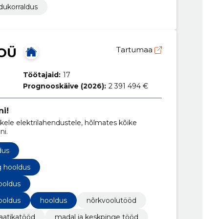
dukorraldus
OÜ
Tartumaa
Töötajaid:
17
Prognooskäive (2026):
2 391 494 €
ni!
ikele elektrilahendustele, hõlmates kõike
ni.
dus
g hooldus
ooldus
ooldus
hooldus
nõrkvoolutööd
atikatööd
madal ja keskpinge tööd