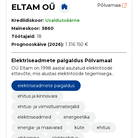
ELTAM OÜ
Põlvamaa
Krediidiskoor:
Usaldusväärne
Maineskoor:
3860
Töötajaid:
18
Prognooskäive (2026):
1 316 150 €
Elektriseadmete paigaldus Põlvamaal
OÜ Eltam on 1998 aastal asutatud elektritööde
ettevõte, mis alustas elektritööde tegemisega
peamiselt AS Eesti Energia objektidel.
elektriseadmete paigaldus
ehitus ja kinnisvara
ehitus- ja viimistlusmaterjalid
elektriseadmed
energeetika
energia- ja maavarad
küte
ehitus
ehitamine
elektriehitus