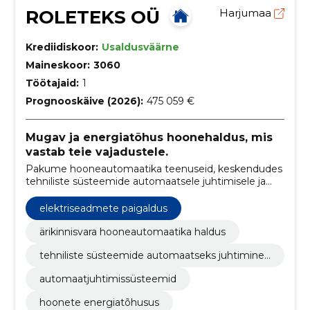
ROLETEKS OÜ
Harjumaa
Krediidiskoor:
Usaldusväärne
Maineskoor:
3060
Töötajaid:
1
Prognooskäive (2026):
475 059 €
Mugav ja energiatõhus hoonehaldus, mis
vastab teie vajadustele.
Pakume hooneautomaatika teenuseid, keskendudes
tehniliste süsteemide automaatsele juhtimisele ja
optimeerimisele.
elektriseadmete paigaldus
ärikinnisvara hooneautomaatika haldus
tehniliste süsteemide automaatseks juhtimine j
a optimeerimine
automaatjuhtimissüsteemid
hoonete energiatõhusus