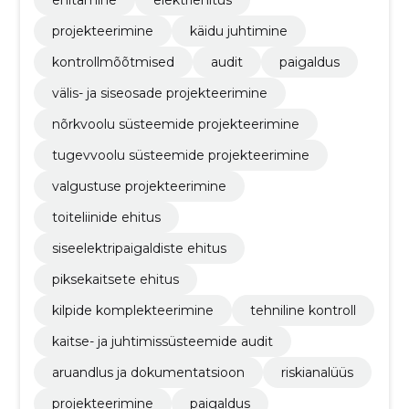
projekteerimine
käidu juhtimine
kontrollmõõtmised
audit
paigaldus
välis- ja siseosade projekteerimine
nõrkvoolu süsteemide projekteerimine
tugevvoolu süsteemide projekteerimine
valgustuse projekteerimine
toiteliinide ehitus
siseelektripaigaldiste ehitus
piksekaitsete ehitus
kilpide komplekteerimine
tehniline kontroll
kaitse- ja juhtimissüsteemide audit
aruandlus ja dokumentatsioon
riskianalüüs
projekteerimine
paigaldus