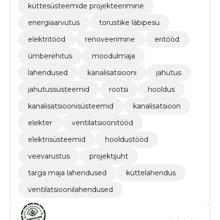
küttesüsteemide projekteerimine
energiaarvutus
torustike läbipesu
elektritööd
renoveerimine
eritööd
ümberehitus
moodulmaja
lahendused
kanalisatsiooni
jahutus
jahutussüsteemid
rootsi
hooldus
kanalisatsioonisüsteemid
kanalisatsioon
elekter
ventilatsioonitööd
elektrisüsteemid
hooldustööd
veevarustus
projektijuht
targa maja lahendused
küttelahendus
ventilatsioonilahendused