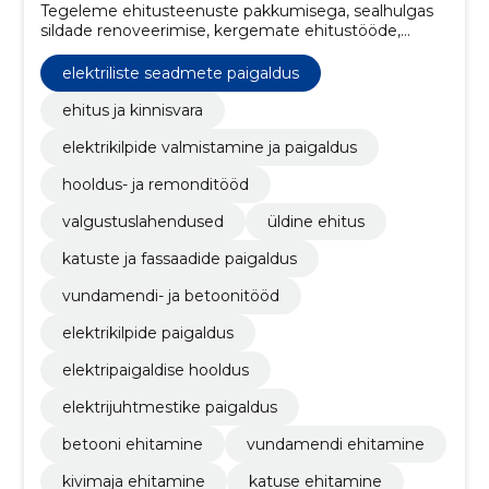
Tegeleme ehitusteenuste pakkumisega, sealhulgas
sildade renoveerimise, kergemate ehitustööde,
hooldus- ja remonditööde, projekteerimise ning
valgustuslahendusteg
elektriliste seadmete paigaldus
ehitus ja kinnisvara
elektrikilpide valmistamine ja paigaldus
hooldus- ja remonditööd
valgustuslahendused
üldine ehitus
katuste ja fassaadide paigaldus
vundamendi- ja betoonitööd
elektrikilpide paigaldus
elektripaigaldise hooldus
elektrijuhtmestike paigaldus
betooni ehitamine
vundamendi ehitamine
kivimaja ehitamine
katuse ehitamine