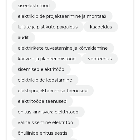
siseelektritööd
elektrikilpide projekteerimine ja montaaž
lülitite ja pistikute paigaldus
kaabeldus
audit
elektririkete tuvastamine ja kõrvaldamine
kaeve – ja planeerimistööd
veoteenus
sisemised elektritööd
elektrikilpide koostamine
elektriprojekteerimise teenused
elektritööde teenused
ehitus kinnisvara elektritööd
väline sisemine elektritöö
õhuliinide ehitus eestis