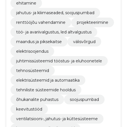
ehitamine
jahutus- ja kliimaseaded, soojuspumbad
renttööjõu vahendamine
projekteerimine
töö- ja avariivalgustus, led altvalgustus
maandus ja piksekaitse
välisvõrgud
elektrisoojendus
juhtimissüsteemid tööstus- ja eluhoonetele
tehnosüsteemid
elektrisüsteemid ja automaatika
tehniliste süsteemide hooldus
õhukanalite puhastus
soojuspumbad
keevitustööd
ventilatsiooni-, jahutus- ja küttesüsteeme