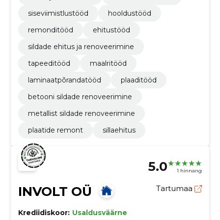
siseviimistlustööd
hooldustööd
remonditööd
ehitustööd
sildade ehitus ja renoveerimine
tapeeditööd
maalritööd
laminaatpõrandatööd
plaaditööd
betooni sildade renoveerimine
metallist sildade renoveerimine
plaatide remont
sillaehitus
5.0
1 hinnang
INVOLT OÜ
Tartumaa
Krediidiskoor:
Usaldusväärne