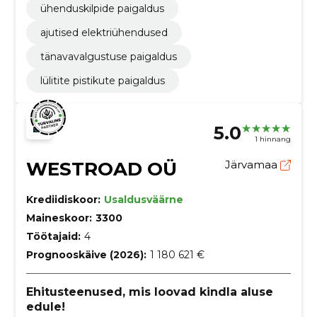
ühenduskilpide paigaldus
ajutised elektriühendused
tänavavalgustuse paigaldus
lülitite pistikute paigaldus
5.0
1 hinnang
WESTROAD OÜ
Järvamaa
Krediidiskoor:
Usaldusväärne
Maineskoor:
3300
Töötajaid:
4
Prognooskäive (2026):
1 180 621 €
Ehitusteenused, mis loovad kindla aluse
edule!