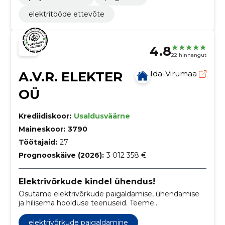
elektritööde ettevõte
4.8
22 hinnangut
A.V.R. ELEKTER
Ida-Virumaa
OÜ
Krediidiskoor:
Usaldusväärne
Maineskoor:
3790
Töötajaid:
27
Prognooskäive (2026):
3 012 358 €
Elektrivõrkude kindel ühendus!
Osutame elektrivõrkude paigaldamise, ühendamise
ja hilisema hoolduse teenuseid. Teeme
elektriseadmete, alajaamade, jaotuskilpide jms
ühendamise. millele järgneb elektritööde lubade
elektrivõrkude paigaldamine