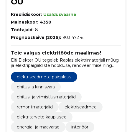
OÜ
Krediidiskoor:
Usaldusväärne
Maineskoor:
4350
Töötajaid:
8
Prognooskäive (2026):
903 472 €
Teie valgus elektritööde maailmas!
Elfi Elekter OÜ tegeleb Raplas elektrimaterjali müügi
ja elektripaigaldiste hoolduse, renoveerimise ning
paigaldusega, keskendudes kvaliteetsetele
lahendustele ja kliendikesksusele.
elektriseadmete paigaldus
ehitus ja kinnisvara
ehitus- ja viimistlusmaterjalid
remontmaterjalid
elektriseadmed
elektritarvete kauplused
energia- ja maavarad
interjöör