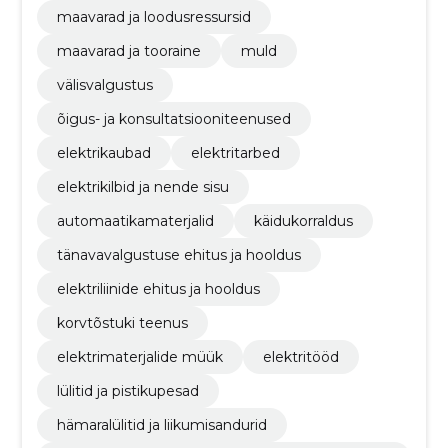
maavarad ja loodusressursid
maavarad ja tooraine
muld
välisvalgustus
õigus- ja konsultatsiooniteenused
elektrikaubad
elektritarbed
elektrikilbid ja nende sisu
automaatikamaterjalid
käidukorraldus
tänavavalgustuse ehitus ja hooldus
elektriliinide ehitus ja hooldus
korvtõstuki teenus
elektrimaterjalide müük
elektritööd
lülitid ja pistikupesad
hämaralülitid ja liikumisandurid