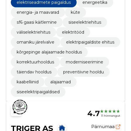
elektriseadmete paigaldus
energeetika
energia- ja maavarad
küte
sf6 gaasi käitlemine
siseelektriehitus
väliselektriehitus
elektritööd
omaniku järelvalve
elektripaigaldiste ehitus
kõrgepinge alajaamade hooldus
korrektuurhooldus
moderniseerimine
täiendav hooldus
preventiivne hooldu
kaabelliinid
alajaamad
siseelektripaigaldised
4.7
11 hinnangut
TRIGER AS
Pärnumaa