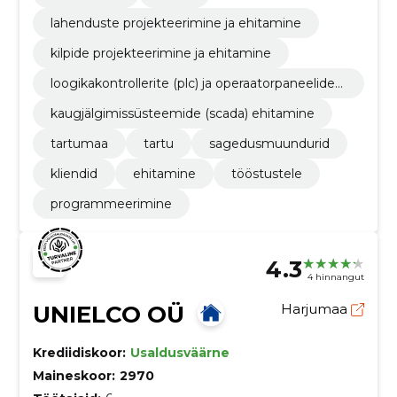
lahenduste projekteerimine ja ehitamine
kilpide projekteerimine ja ehitamine
loogikakontrollerite (plc) ja operaatorpaneelide
(hmi) programmeerimine
kaugjälgimissüsteemide (scada) ehitamine
tartumaa
tartu
sagedusmuundurid
kliendid
ehitamine
tööstustele
programmeerimine
4.3
4 hinnangut
UNIELCO OÜ
Harjumaa
Krediidiskoor:
Usaldusväärne
Maineskoor:
2970