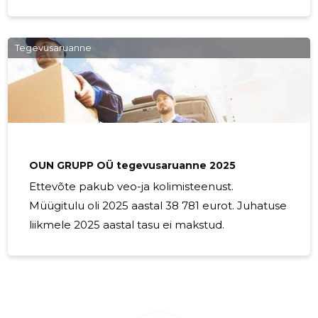
keskkonnale olulist kahju tekitada, kui neid ei
utiliseerita õigesti. Kuidas saaksime siis vanadest
esemetest loobuda vastutustundlikult? Miks on
Tegevusaruanne
vana mööbli utiliseerimine oluline?
Keskkonnakaitse- paljud mööbliesemed
sisaldavad sünteetilisi ja potentsiaalselt
kahjulikke aineid, mis võivad saastada meie vett,
mulda ja õhku, kui need satuvad prügilatesse ja
lagunevad.
OUN GRUPP OÜ tegevusaruanne 2025
Ettevõte pakub veo-ja kolimisteenust.
Müügitulu oli 2025 aastal 38 781 eurot. Juhatuse
liikmele 2025 aastal tasu ei makstud.