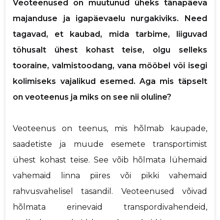
Veoteenused on muutunud üheks tänapäeva
p
majanduse ja igapäevaelu nurgakiviks. Need
Saaja e-mail
tagavad, et kaubad, mida tarbime, liiguvad
tõhusalt ühest kohast teise, olgu selleks
Sinu nimi
tooraine, valmistoodang, vana mööbel või isegi
kolimiseks vajalikud esemed. Aga mis täpselt
Sinu kommentaar
on veoteenus ja miks on see nii oluline?
Veoteenus on teenus, mis hõlmab kaupade,
saadetiste ja muude esemete transportimist
ühest kohast teise. See võib hõlmata lühemaid
vahemaid linna piires või pikki vahemaid
rahvusvahelisel tasandil. Veoteenused võivad
hõlmata erinevaid transpordivahendeid,