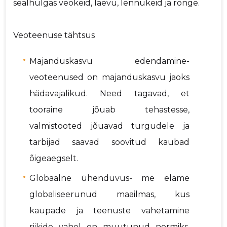
sealhulgas veokeid, laevu, lennukeid ja ronge.
Veoteenuse tähtsus
Majanduskasvu edendamine-
veoteenused on majanduskasvu jaoks
hädavajalikud. Need tagavad, et
tooraine jõuab tehastesse,
valmistooted jõuavad turgudele ja
tarbijad saavad soovitud kaubad
õigeaegselt.
Globaalne ühenduvus- me elame
globaliseerunud maailmas, kus
kaupade ja teenuste vahetamine
riikide vahel on muutunud normiks.