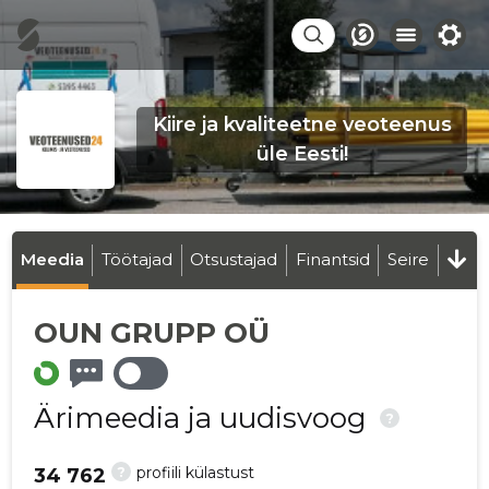
Kiire ja kvaliteetne veoteenus
üle Eesti!
Meedia
Töötajad
Otsustajad
Finantsid
Seire
OUN GRUPP OÜ
Ärimeedia ja uudisvoog
?
?
profiili külastust
34 762