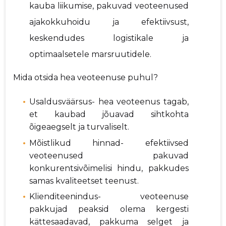
kauba liikumise, pakuvad veoteenused
ajakokkuhoidu ja efektiivsust,
keskendudes logistikale ja
optimaalsetele marsruutidele.
Mida otsida hea veoteenuse puhul?
Usaldusväärsus- hea veoteenus tagab,
et kaubad jõuavad sihtkohta
õigeaegselt ja turvaliselt.
Mõistlikud hinnad- efektiivsed
veoteenused pakuvad
konkurentsivõimelisi hindu, pakkudes
samas kvaliteetset teenust.
Klienditeenindus- veoteenuse
pakkujad peaksid olema kergesti
kättesaadavad, pakkuma selget ja