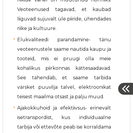
Veoteenused tagavad, et kaubad
liiguvad sujuvalt üle piiride, ühendades
riike ja kultuure.
Elukvaliteedi parandamine- tänu
veoteenustele saame nautida kaupu ja
tooteid, mis ei pruugi olla meie
kohalikus piirkonnas kättesaadavad.
See tähendab, et saame tarbida
värsket puuvilja talvel, elektroonikat
teisest maailma otsast ja palju muud.
Ajakokkuhoid ja efektiivsus- erinevalt
isetranspordist, kus individuaalne
tarbija või ettevõte peab ise korraldama