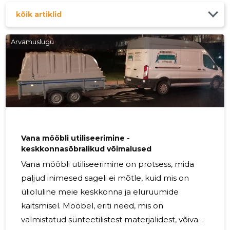
kõik artiklid
Arvamuslugu
Vana mööbli utiliseerimine -
keskkonnasõbralikud võimalused
Vana mööbli utiliseerimine on protsess, mida
paljud inimesed sageli ei mõtle, kuid mis on
ülioluline meie keskkonna ja eluruumide
kaitsmisel. Mööbel, eriti need, mis on
valmistatud sünteetilistest materjalidest, võivad