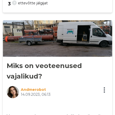
?
ettevõtte jälgijat
3
24
Miks on veoteenused
vajalikud?
Andmerobot
14.09.2023, 06:13