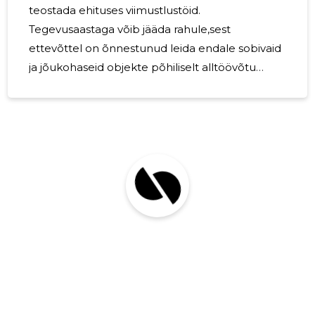
teostada ehituses viimustlustöid.
Tegevusaastaga võib jääda rahule,sest
ettevõttel on õnnestunud leida endale sobivaid
ja jõukohaseid objekte põhiliselt alltöövõtu
teostajana. Töölistena on kasutatud
võlaõiguslepinguga projektipõhiseid
töötajaid.Samuti on võetud tööle töölepiguga
töötajaid.