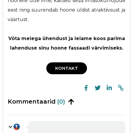
hoonele uue ilme, kaitseb seda ilmastikumõjude
eest ning suurendab hoone üldist atraktiivsust ja
väärtust.
Võta meiega ühendust ja leiame koos parima
lahenduse sinu hoone fassaadi värvimiseks.
KONTAKT
Kommentaarid
(0)