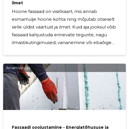
ilmet
Hoone fassaad on visiitkaart, mis annab
esmamulje hoone kohta ning mõjutab otseselt
selle üldist väärtust ja ilmet. Kuid aja jooksul võib
fassaad kahjustuda erinevate tegurite, nagu
ilmastikutingimused, vananemine või ebaõige
hooldus tõttu. Seetõttu on fassaadi regulaarne
remont oluline, et säilitada hoone väärtust,
tagada selle esteetiline välimus ning ennetada
Arvamuslugu
edasisi kahjustusi. Fassaadi remont hõlmab
mitmeid tööetappe, mis aitavad taastada hoone
fassaadi esialgse ilme ja sära. Esimene samm on
põhjalik visuaalne hinnang, kus spetsialistid
tuvastavad kahjustused, nagu praod,
murenemine,
Fassaadi soojustamine - Energiatõhususe ja