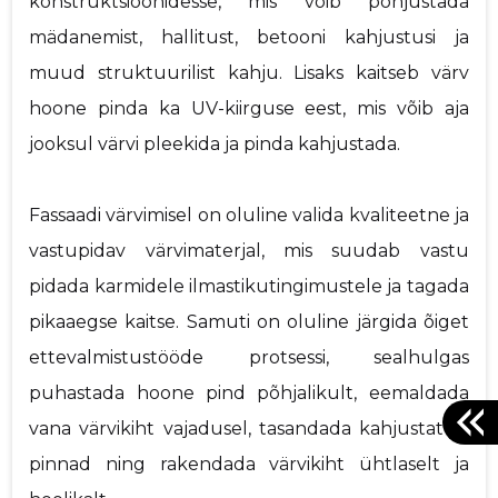
konstruktsioonidesse, mis võib põhjustada
mädanemist, hallitust, betooni kahjustusi ja
muud struktuurilist kahju. Lisaks kaitseb värv
hoone pinda ka UV-kiirguse eest, mis võib aja
jooksul värvi pleekida ja pinda kahjustada.
Fassaadi värvimisel on oluline valida kvaliteetne ja
vastupidav värvimaterjal, mis suudab vastu
pidada karmidele ilmastikutingimustele ja tagada
pikaaegse kaitse. Samuti on oluline järgida õiget
ettevalmistustööde protsessi, sealhulgas
puhastada hoone pind põhjalikult, eemaldada
vana värvikiht vajadusel, tasandada kahjustatud
pinnad ning rakendada värvikiht ühtlaselt ja