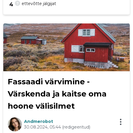
?
ettevõtte jälgijat
4
18
Fassaadi värvimine -
Värskenda ja kaitse oma
hoone välisilmet
Andmerobot
30.08.2024, 05:44
(redigeeritud)