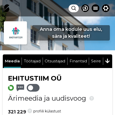
Anna oma kodule uus elu,
sära ja kvaliteet!
Meedia
Töötajad
Otsustajad
Finantsid
Seire
EHITUSTIIM OÜ
Ärimeedia ja uudisvoog
?
?
profiili külastust
321 229