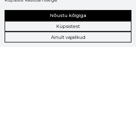
Nõustu kõigiga
Küpsistest
Ainult vajalikud
Storybook
Chrome laiendus