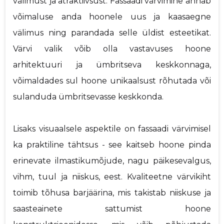
välimust ja atraktiivsust. Fassaadi värvimine annab
võimaluse anda hoonele uus ja kaasaegne
välimus ning parandada selle üldist esteetikat.
Värvi valik võib olla vastavuses hoone
arhitektuuri ja ümbritseva keskkonnaga,
võimaldades sul hoone unikaalsust rõhutada või
sulanduda ümbritsevasse keskkonda.
Lisaks visuaalsele aspektile on fassaadi värvimisel
ka praktiline tähtsus - see kaitseb hoone pinda
erinevate ilmastikumõjude, nagu päikesevalgus,
vihm, tuul ja niiskus, eest. Kvaliteetne värvikiht
toimib tõhusa barjäärina, mis takistab niiskuse ja
saasteainete sattumist hoone