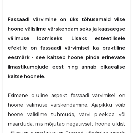
p
Fassaadi värvimine on üks tõhusamaid viise
hoone välisilme värskendamiseks ja kaasaegse
Saaja e-mail
välimuse loomiseks. Lisaks esteetilisele
efektile on fassaadi värvimisel ka praktiline
Sinu nimi
eesmärk - see kaitseb hoone pinda erinevate
ilmastikumõjude eest ning annab pikaealise
Sinu kommentaar
kaitse hoonele.
Esimene oluline aspekt fassaadi värvimisel on
hoone välimuse värskendamine. Ajapikku võib
hoone välisilme tuhmuda, värvi pleekida või
määrduda, mis mõjutab negatiivselt hoone üldist