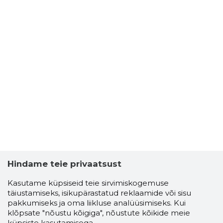
Hindame teie privaatsust
Kasutame küpsiseid teie sirvimiskogemuse
täiustamiseks, isikupärastatud reklaamide või sisu
pakkumiseks ja oma liikluse analüüsimiseks. Kui
klõpsate "nõustu kõigiga", nõustute kõikide meie
küpsiste kasutamisega.