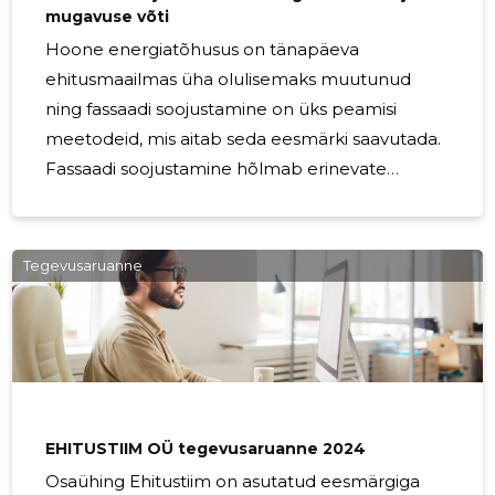
mugavuse võti
Hoone energiatõhusus on tänapäeva
ehitusmaailmas üha olulisemaks muutunud
ning fassaadi soojustamine on üks peamisi
meetodeid, mis aitab seda eesmärki saavutada.
Fassaadi soojustamine hõlmab erinevate
isolatsioonimaterjalide lisamist hoone
välisstruktuurile, et vähendada soojuskaod ja
parandada sisekliimat. Üks peamine põhjus,
Tegevusaruanne
miks fassaadi soojustamine on nii oluline, on
selle mõju hoone energiatarbimisele. Hästi
soojustatud fassaad vähendab soojuskadusid ja
aitab hoida hoone soojuse talvekuudel sees
ning jaheduse suvekuudel väljas. See tähendab,
et kütte- ja jahutussüsteemid ei pea töötama
EHITUSTIIM OÜ tegevusaruanne 2024
Osaühing Ehitustiim on asutatud eesmärgiga