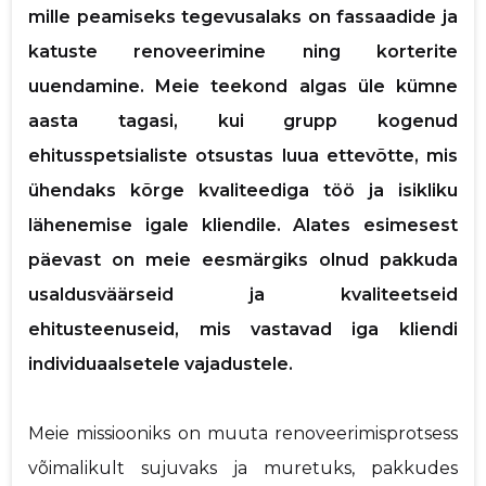
mille peamiseks tegevusalaks on fassaadide ja
katuste renoveerimine ning korterite
uuendamine. Meie teekond algas üle kümne
aasta tagasi, kui grupp kogenud
Saaja e-mail
ehitusspetsialiste otsustas luua ettevõtte, mis
ühendaks kõrge kvaliteediga töö ja isikliku
Sinu nimi
lähenemise igale kliendile. Alates esimesest
päevast on meie eesmärgiks olnud pakkuda
Sinu kommentaar
usaldusväärseid ja kvaliteetseid
ehitusteenuseid, mis vastavad iga kliendi
individuaalsetele vajadustele.
Meie missiooniks on muuta renoveerimisprotsess
võimalikult sujuvaks ja muretuks, pakkudes