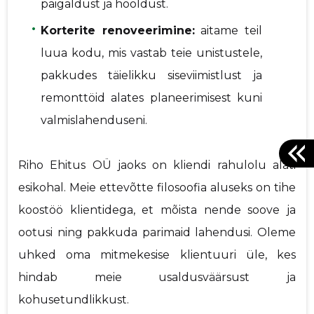
paigaldust ja hooldust.
Korterite renoveerimine:
aitame teil
luua kodu, mis vastab teie unistustele,
pakkudes täielikku siseviimistlust ja
remonttöid alates planeerimisest kuni
valmislahenduseni.
Riho Ehitus OÜ jaoks on kliendi rahulolu alati
esikohal. Meie ettevõtte filosoofia aluseks on tihe
koostöö klientidega, et mõista nende soove ja
ootusi ning pakkuda parimaid lahendusi. Oleme
uhked oma mitmekesise klientuuri üle, kes
hindab meie usaldusväärsust ja
kohusetundlikkust.