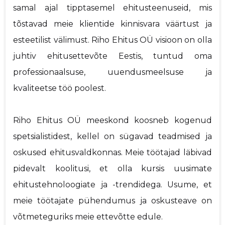
samal ajal tipptasemel ehitusteenuseid, mis
tõstavad meie klientide kinnisvara väärtust ja
esteetilist välimust. Riho Ehitus OÜ visioon on olla
juhtiv ehitusettevõte Eestis, tuntud oma
professionaalsuse, uuendusmeelsuse ja
kvaliteetse töö poolest.
Riho Ehitus OÜ meeskond koosneb kogenud
spetsialistidest, kellel on sügavad teadmised ja
oskused ehitusvaldkonnas. Meie töötajad läbivad
pidevalt koolitusi, et olla kursis uusimate
ehitustehnoloogiate ja -trendidega. Usume, et
meie töötajate pühendumus ja oskusteave on
võtmeteguriks meie ettevõtte edule.