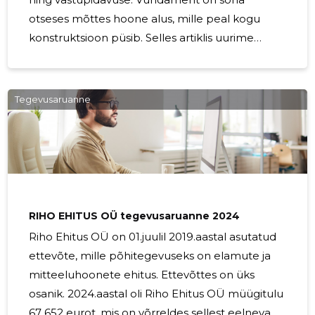
otseses mõttes hoone alus, mille peal kogu
konstruktsioon püsib. Selles artiklis uurime
lähemalt vundamendi tähtsust, erinevaid tüüpe
ja nende ehitamise protsesse. Vundamendi
tüüp sõltub suuresti ehitise tüübist, pinnase
Tegevusaruanne
omadustest ja ehituspiirkonna nõuetest. Kõige
levinumad vundamenditüübid on
lintvundament, plaatvundament,
postvundament ja taldvundament.
Lintvundament on üks levinumaid, mis kulgeb
hoone perimeetri ümber ja jaotab koormuse
RIHO EHITUS OÜ tegevusaruanne 2024
ühtlaselt.
Riho Ehitus OÜ on 01.juulil 2019.aastal asutatud
ettevõte, mille põhitegevuseks on elamute ja
mitteeluhoonete ehitus. Ettevõttes on üks
osanik. 2024.aastal oli Riho Ehitus OÜ müügitulu
67 652 eurot, mis on võrreldes sellest eelneva