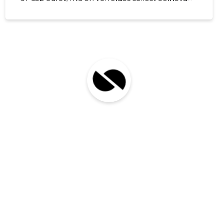
aastaga pisut suurenenud. Kõrvaltegevusena
alustati 2024 aastal toitlustustteenuse
pakkumist . Selle teenuse osutamine vajab veel
arendamist. Ettevõtte eesmärk on 2025.aastal
kliendibaasi veelgi suurendada, selleks on
planeeritud ühe töökoha juurde loomine.