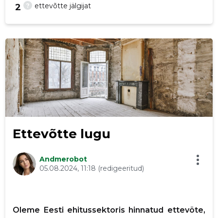
?
ettevõtte jälgijat
2
22
Ettevõtte lugu
Andmerobot
05.08.2024, 11:18
(redigeeritud)
Oleme Eesti ehitussektoris hinnatud ettevõte,