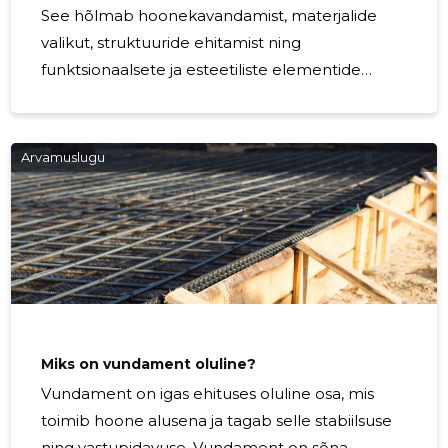
See hõlmab hoonekavandamist, materjalide
valikut, struktuuride ehitamist ning
funktsionaalsete ja esteetiliste elementide
ühendamist. Üldehitus määratleb linnade
siluetid ja maapiirkondade paletid ning selle
mõju ulatub kaugemale pelgalt füüsilistest
Arvamuslugu
struktuuridest – see mõjutab meie igapäevaelu,
töökeskkonda ja kogukonna dünaamikat. Selles
artiklis uurime lähemalt üldehituse olulisust,
selle põhikomponente ning uusi suundumusi
selles alati muutuvas valdkonnas. Üldehitus
rajaneb mitmel alustalal, millest
Miks on vundament oluline?
Vundament on igas ehituses oluline osa, mis
toimib hoone alusena ja tagab selle stabiilsuse
ning vastupidavuse. Vundament on sõna