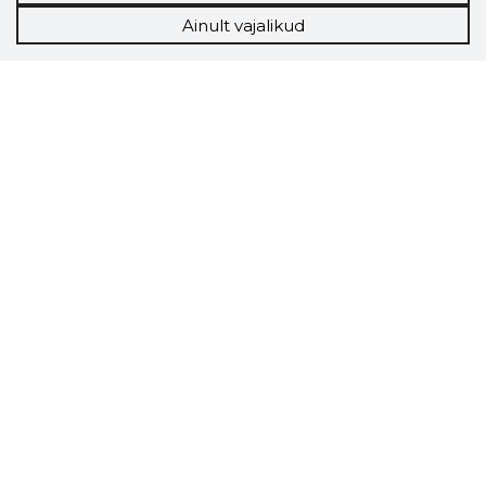
Ainult vajalikud
Storybook
Chrome laiendus
Storybooki laiendus ütleb Sulle, mis firma
veebilehel Sa parajasti viibid ja kui usaldusväärne
see firma täna on.
LAADI LAIENDUS ALLA