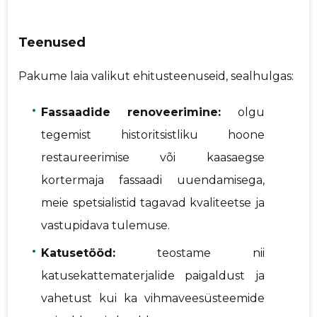
Teenused
Pakume laia valikut ehitusteenuseid, sealhulgas:
Fassaadide renoveerimine:
olgu
tegemist historitsistliku hoone
restaureerimise või kaasaegse
kortermaja fassaadi uuendamisega,
meie spetsialistid tagavad kvaliteetse ja
vastupidava tulemuse.
Katusetööd:
teostame nii
katusekattematerjalide paigaldust ja
vahetust kui ka vihmaveesüsteemide