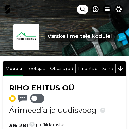
Värske ilme teie kodule!
Meedia
Töötajad
Otsustajad
Finantsid
Seire
RIHO EHITUS OÜ
Ärimeedia ja uudisvoog
?
?
profiili külastust
316 281