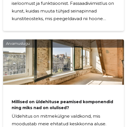
iseloomust ja funktsioonist. Fassaadiviimistlus on
kunst, kuidas muuta tühjad seinapinnad
kunstiteosteks, mis peegeldavad nii hoone
omaniku visiooni kui ka arhitektuuri esteetikat.
Selles artiklis sukeldume sügavamale
fassaadiviimistluse maailma, uurides erinevaid
Arvamuslugu
materjale, stiile ja nende mõju üldisele hoone
väljanägemisele. Fassaadiviimistlus algab
materjalide valikust. Klassikalised materjalid
nagu tellis, kivi ja puit pakuvad vastupidavust ja
ajatust, luues samas loomuliku ilu.
Kaasaegsemad valikud
Millised on üldehituse peamised komponendid
ning miks nad on olulised?
Üldehitus on mitmekülgne valdkond, mis
moodustab meie ehitatud keskkonna aluse.