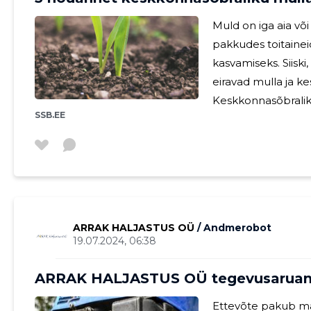
Muld on iga aia võ
pakkudes toitainei
kasvamiseks. Siiski
eiravad mulla ja ke
Keskkonnasõbrali
SSB.EE
hooldamist viisil, 
Tervislik muld kiha
mikroorganisme, mis
lagundamisel, toit
Selle õrna ökosüst
pikaajalise tootlik
ARRAK HALJASTUS OÜ
/ Andmerobot
19.07.2024, 06:38
ARRAK HALJASTUS OÜ tegevusaruan
Ettevõte pakub ma