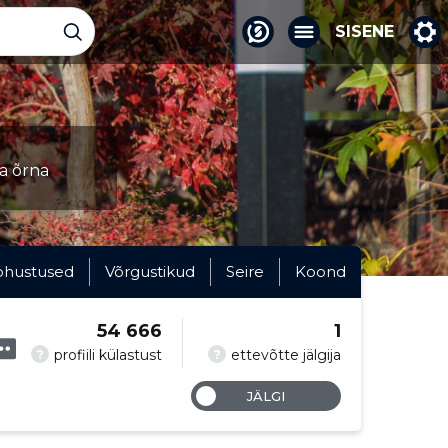
SISENE
ja õrna
ohustused
Võrgustikud
Seire
Koond
54 666
1
?
?
profiili külastust
ettevõtte jälgija
JÄLGI