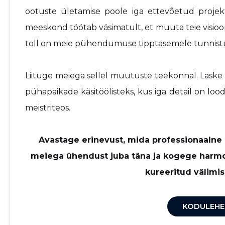
ootuste ületamise poole iga ettevõetud projek
meeskond töötab väsimatult, et muuta teie visioon 
toll on meie pühendumuse tipptasemele tunnist
Liituge meiega sellel muutuste teekonnal. Lask
pühapaikade käsitöölisteks, kus iga detail on lood
meistriteos.
Avastage erinevust, mida professionaalne
meiega ühendust juba täna ja kogege harmoon
kureeritud välimi
KODULEHE