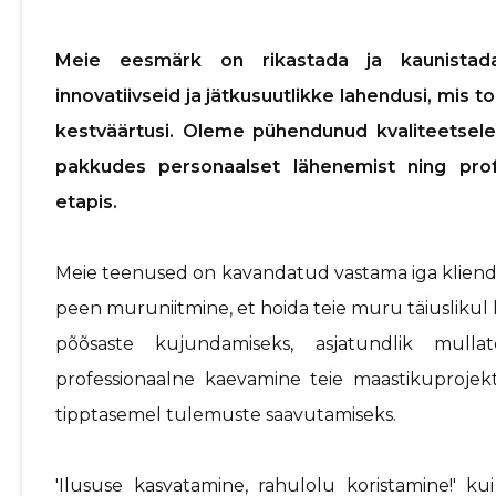
Meie eesmärk on rikastada ja kaunistada
innovatiivseid ja jätkusuutlikke lahendusi, mis 
kestväärtusi. Oleme pühendunud kvaliteetsele 
pakkudes personaalset lähenemist ning profe
etapis.
Meie teenused on kavandatud vastama iga kliendi 
peen muruniitmine, et hoida teie muru täiuslikul
põõsaste kujundamiseks, asjatundlik mulla
professionaalne kaevamine teie maastikuprojek
tipptasemel tulemuste saavutamiseks.
'Ilususe kasvatamine, rahulolu koristamine!'