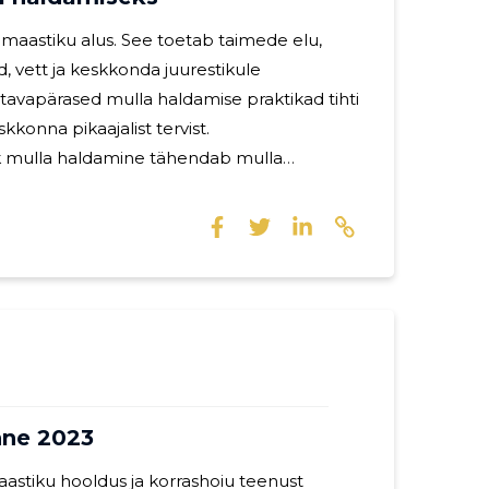
i maastiku alus. See toetab taimede elu,
d, vett ja keskkonda juurestikule
, tavapärased mulla haldamise praktikad tihti
skkonna pikaajalist tervist.
k mulla haldamine tähendab mulla
mis on jätkusuutlik ja kasulik ökosüsteemile.
b elust, sisaldades miljardeid
 mängivad olulist rolli orgaanilise aine
ainete ringluses ja taimede kasvu toetamisel.
eemi säilitamine on hädavajalik iga maastiku
kuse
ne 2023
astiku hooldus ja korrashoiu teenust