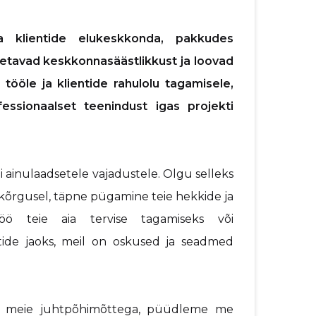
 klientide elukeskkonda, pakkudes
toetavad keskkonnasäästlikkust ja loovad
tööle ja klientide rahulolu tagamisele,
ssionaalset teenindust igas projekti
ainulaadsetele vajadustele. Olgu selleks
 kõrgusel, täpne pügamine teie hekkide ja
töö teie aia tervise tagamiseks või
tide jaoks, meil on oskused ja seadmed
 kui meie juhtpõhimõttega, püüdleme me