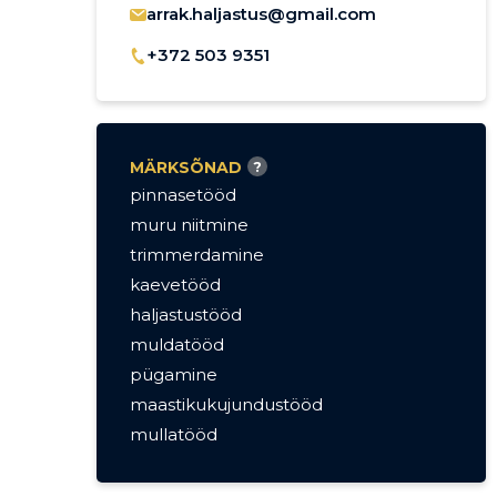
arrak.haljastus@gmail.com
+372 503 9351
MÄRKSÕNAD
?
pinnasetööd
muru niitmine
trimmerdamine
kaevetööd
haljastustööd
muldatööd
pügamine
maastikukujundustööd
mullatööd
muru niitmine
maastikukujundustööd