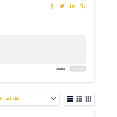
Loobu
Vasta
ik artiklid