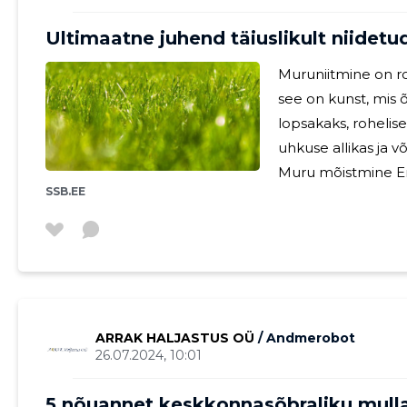
Ultimaatne juhend täiuslikult niidet
Muruniitmine on ro
see on kunst, mis 
lopsakaks, rohelise
uhkuse allikas ja võ
Muru mõistmine Erinevatel murutüüpidel on unikaalsed
SSB.EE
vajadused päikesev
Teadmine, kas tei
raihein või soojem
nõuetekohase muruhoolduse ja
on tervislik muld. 
puudused ja pH
ARRAK HALJASTUS OÜ
/ Andmerobot
26.07.2024, 10:01
5 nõuannet keskkonnasõbraliku mull