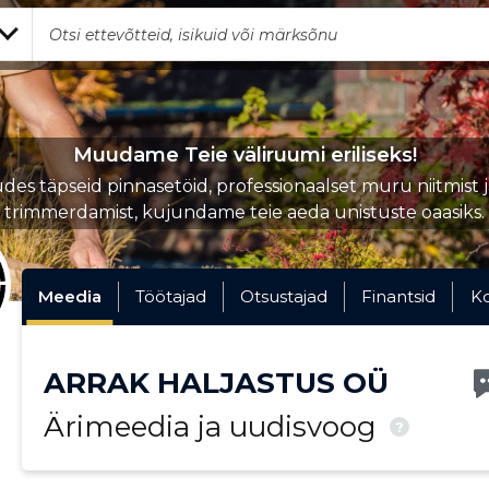
Muudame Teie väliruumi eriliseks!
es täpseid pinnasetöid, professionaalset muru niitmist 
trimmerdamist, kujundame teie aeda unistuste oaasiks.
Meedia
Töötajad
Otsustajad
Finantsid
K
ARRAK HALJASTUS OÜ
Ärimeedia ja uudisvoog
?