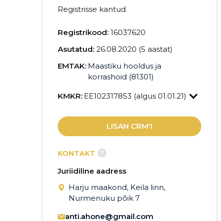
Registrisse kantud
Registrikood:
16037620
Asutatud:
26.08.2020 (5 aastat)
EMTAK:
Maastiku hooldus ja
korrashoid (81301)
KMKR:
EE102317853 (algus 01.01.21)
LISAN CRM'I
?
KONTAKT
Juriidiline aadress
Harju maakond, Keila linn,
Nurmenuku põik 7
anti.ahone@gmail.com