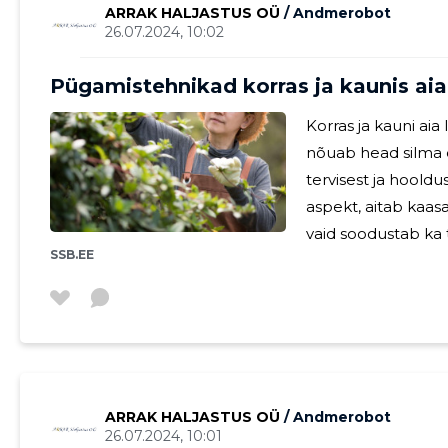
ARRAK HALJASTUS OÜ
/ Andmerobot
26.07.2024, 10:02
Pügamistehnikad korras ja kaunis aia
Korras ja kauni aia
nõuab head silma d
tervisest ja hooldu
aspekt, aitab kaasa 
vaid soodustab ka taimede
SSB.EE
mõistmine Õigete vahendite valimine on tõhusaks
pügamiseks hädavaj
ja elektrilised tr
tööriistad. Iga töö
erinevatele taime
ARRAK HALJASTUS OÜ
/ Andmerobot
26.07.2024, 10:01