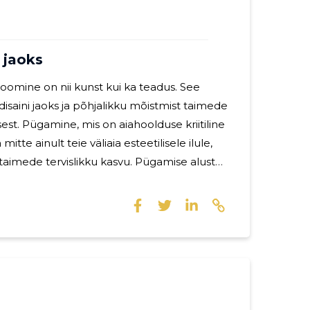
 jaoks
 loomine on nii kunst kui ka teadus. See
isaini jaoks ja põhjalikku mõistmist taimede
sest. Pügamine, mis on aiahoolduse kriitiline
mitte ainult teie väliaia esteetilisele ilule,
 tervislikku kasvu. Pügamise aluste
alik. Käsipügajad, oksakäärid, hekilõikurid
immerid on aednike poolt enim kasutatavad
riist on mõeldud kindlaks otstarbeks ja sobib
dele ja pügamisülesannetele.