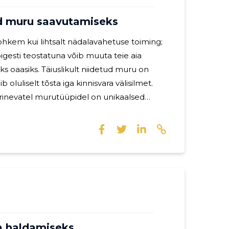
ud muru saavutamiseks
hkem kui lihtsalt nädalavahetuse toiming;
õigesti teostatuna võib muuta teie aia
ks oaasiks. Täiuslikult niidetud muru on
ib oluliselt tõsta iga kinnisvara välisilmet.
alguse, vee ja niitmiskõrguse osas.
l on jahedama kliima muru nagu näiteks
a kliima muru nagu bermuda, on oluline
oks. Tervisliku muru aluseks
Mulla analüüs võib paljastada toitainete
a haldamiseks