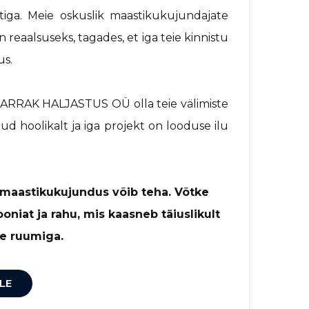
tiga. Meie oskuslik maastikukujundajate
reaalsuseks, tagades, et iga teie kinnistu
us.
e ARRAK HALJASTUS OÜ olla teie välimiste
ud hoolikalt ja iga projekt on looduse ilu
 maastikukujundus võib teha. Võtke
iat ja rahu, mis kaasneb täiuslikult
se ruumiga.
LE