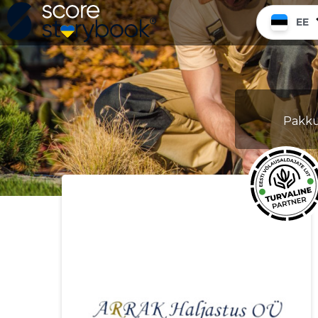
EE
Pakkud