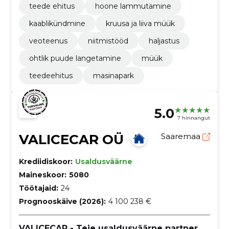
teede ehitus
hoone lammutamine
kaablikündmine
kruusa ja liiva müük
veoteenus
niitmistööd
haljastus
ohtlik puude langetamine
müük
teedeehitus
masinapark
5.0
7 hinnangut
VALICECAR OÜ
Saaremaa
Krediidiskoor:
Usaldusväärne
Maineskoor:
5080
Töötajaid:
24
Prognooskäive (2026):
4 100 238 €
VALICECAR - Teie usaldusväärne partner