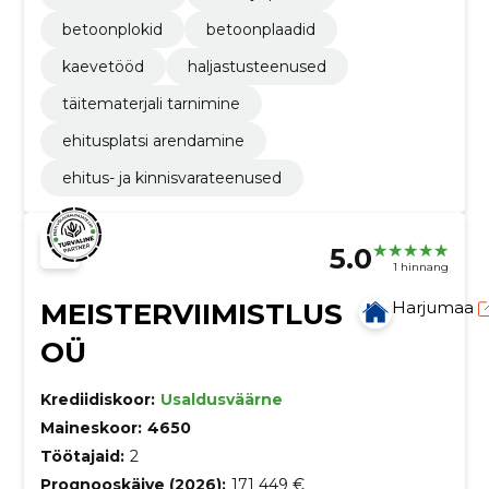
betoonplokid
betoonplaadid
kaevetööd
haljastusteenused
täitematerjali tarnimine
ehitusplatsi arendamine
ehitus- ja kinnisvarateenused
5.0
1 hinnang
MEISTERVIIMISTLUS
Harjumaa
OÜ
Krediidiskoor:
Usaldusväärne
Maineskoor:
4650
Töötajaid:
2
Prognooskäive (2026):
171 449 €