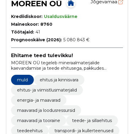
MOREEN OÜ
Jõgevamaa
Krediidiskoor:
Usaldusväärne
Maineskoor:
8760
Töötajaid:
41
Prognooskäive (2026):
5 080 843 €
Ehitame teed tulevikku!
MOREEN OÜ tegeleb mineraalmaterjalide
kaevandamise ja teede ehitusega, pakkudes
kvaliteetseid materjale ja professionaalseid
teedeehitusteenuseid.
muld
ehitus ja kinnisvara
ehitus- ja viimistlusmaterjalid
energia- ja maavarad
maavarad ja loodusressursid
maavarad ja tooraine
teede- ja sillaehitus
teedeehitus
transpordi- ja kullerteenused