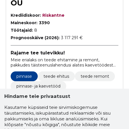
OÜ
Krediidiskoor:
Riskantne
Maineskoor:
3390
Töötajaid:
8
Prognooskäive (2026):
3 117 291 €
Rajame tee tulevikku!
Meie erialaks on teede ehitamine ja remont,
pakkudes täisteenuslahendusi alates kaevetöödest
kuni lõppviimistluseni.
pinnase
teede ehitus
teede remont
pinnase- ja kaevetööd
kaevetööd ja mullatööd
Hindame teie privaatsust
parkimisplatsi ehitus
kõnniteede rajamine
Kasutame küpsiseid teie sirvimiskogemuse
täiustamiseks, isikupärastatud reklaamide või sisu
teedeehituse teenused
pakkumiseks ja oma liikluse analüüsimiseks. Kui
klõpsate "nõustu kõigiga", nõustute kõikide meie
killustikutee ehitamine