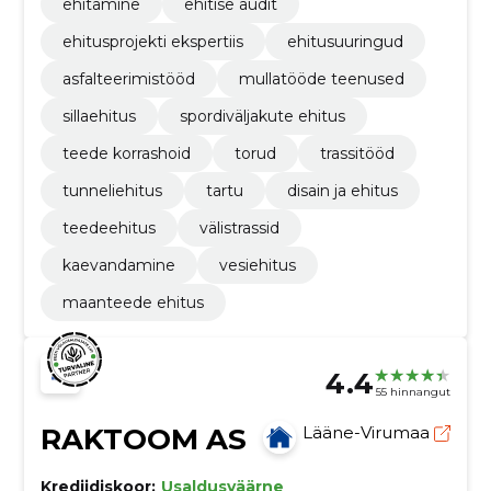
ehitamine
ehitise audit
ehitusprojekti ekspertiis
ehitusuuringud
asfalteerimistööd
mullatööde teenused
sillaehitus
spordiväljakute ehitus
teede korrashoid
torud
trassitööd
tunneliehitus
tartu
disain ja ehitus
teedeehitus
välistrassid
kaevandamine
vesiehitus
maanteede ehitus
4.4
55 hinnangut
RAKTOOM AS
Lääne-Virumaa
Krediidiskoor:
Usaldusväärne