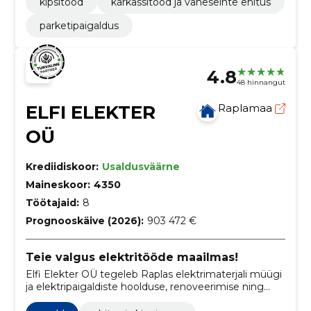
kipsitööd
karkassitööd ja vaheseinte ehitus
parketipaigaldus
4.8
48 hinnangut
ELFI ELEKTER
Raplamaa
OÜ
Krediidiskoor:
Usaldusväärne
Maineskoor:
4350
Töötajaid:
8
Prognooskäive (2026):
903 472 €
Teie valgus elektritööde maailmas!
Elfi Elekter OÜ tegeleb Raplas elektrimaterjali müügi
ja elektripaigaldiste hoolduse, renoveerimise ning
paigaldusega, keskendudes kvaliteetsetele