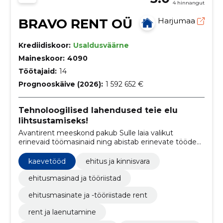
4 hinnangut
BRAVO RENT OÜ
Harjumaa
Krediidiskoor:
Usaldusväärne
Maineskoor:
4090
Töötajaid:
14
Prognooskäive (2026):
1 592 652 €
Tehnoloogilised lahendused teie elu
lihtsustamiseks!
Avantirent meeskond pakub Sulle laia valikut
erinevaid töömasinaid ning abistab erinevate tööde
tegemisel, kus on vaja spetsialisti.
kaevetööd
ehitus ja kinnisvara
ehitusmasinad ja tööriistad
ehitusmasinate ja -tööriistade rent
rent ja laenutamine