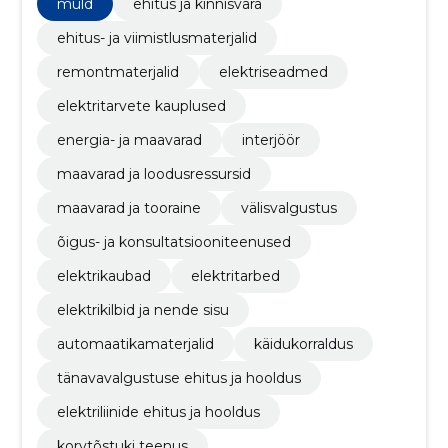
lahendustele ja kliendikesksusele.
muld
ehitus ja kinnisvara
ehitus- ja viimistlusmaterjalid
remontmaterjalid
elektriseadmed
elektritarvete kauplused
energia- ja maavarad
interjöör
maavarad ja loodusressursid
maavarad ja tooraine
välisvalgustus
õigus- ja konsultatsiooniteenused
elektrikaubad
elektritarbed
elektrikilbid ja nende sisu
automaatikamaterjalid
käidukorraldus
tänavavalgustuse ehitus ja hooldus
elektriliinide ehitus ja hooldus
korvtõstuki teenus