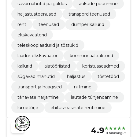
süvamahutid paigaldus
aukude puurimine
haljastusteenused
transporditeenused
rent
teenused
dumper kallurid
ekskavaatorid
teleskooplaadurid ja tõstukid
laadur-ekskavaator
kommunaaltraktorid
kallurid
aiatööriistad
koristusseadmed
sügavad mahutid
haljastus
tõstetööd
transport ja haagised
niitmine
tänavate harjamine
lautade tühjendamine
lumetõrje
ehitusmasinate rentimine
4.9
11 hinnangut