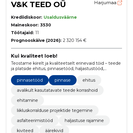
V&K TEED OÜ
Harjumaa
Krediidiskoor:
Usaldusväärne
Maineskoor:
3530
Töötajaid:
11
Prognooskäive (2026):
2 320 154 €
Kui kvaliteet loeb!
Teostame kiirelt ja kvaliteetselt erinevaid töid – teede
ja platside ehitus, pinnasetööd, haljastustööd,
kivitööd, asfalteerimistööd.
pinnasetööd
pinnase
ehitus
avalikult kasutatavate teede korrashoid
ehitamine
liikluskorralduse projektide tegemine
asfalteerimistööd
haljastuse rajamine
kiviteed
äärekivid