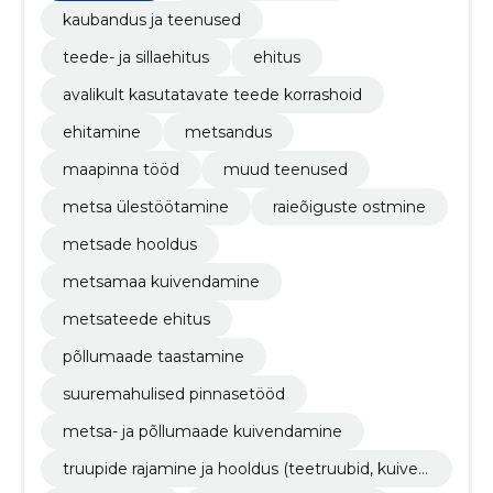
põllumajandusvaldkonnas ning
kaubandus ja teenused
infrastruktuuriarenduses.
teede- ja sillaehitus
ehitus
avalikult kasutatavate teede korrashoid
ehitamine
metsandus
maapinna tööd
muud teenused
metsa ülestöötamine
raieõiguste ostmine
metsade hooldus
metsamaa kuivendamine
metsateede ehitus
põllumaade taastamine
suuremahulised pinnasetööd
metsa- ja põllumaade kuivendamine
truupide rajamine ja hooldus (teetruubid, kuiven
dustruubid, monteeritavad sillad)