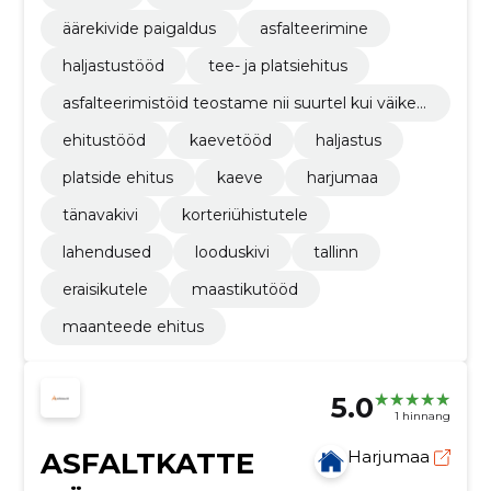
äärekivide paigaldus
asfalteerimine
haljastustööd
tee- ja platsiehitus
asfalteerimistöid teostame nii suurtel kui väikes
tel objektidel sõltumata nende keerukusest.
ehitustööd
kaevetööd
haljastus
platside ehitus
kaeve
harjumaa
tänavakivi
korteriühistutele
lahendused
looduskivi
tallinn
eraisikutele
maastikutööd
maanteede ehitus
5.0
1 hinnang
ASFALTKATTE
Harjumaa