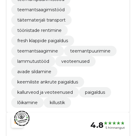
teemantsaagimistööd
täitematerjali transport
tööriistade rentimine
fresh klappide paigaldus
teemantsaagimine
teemantpuurimine
lammutustööd
veoteenused
avade sildamine
keemiliste ankrute paigaldus
kallurveod ja veoteenused
paigaldus
lõikamine
killustik
4.8
5 hinnangut