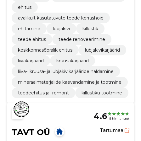
ehitus
avalikult kasutatavate teede korrashoid
ehitamine
lubjakivi
killustik
teede ehitus
teede renoveerimine
keskkonnasõbralik ehitus
lubjakivikarjäärid
liivakarjäärid
kruusakarjäärid
liiva-, kruusa- ja lubjakivikarjääride haldamine
mineraalmaterjalide kaevandamine ja tootmine
teedeehitus ja -remont
killustiku tootmine
4.6
5 hinnangut
TAVT OÜ
Tartumaa