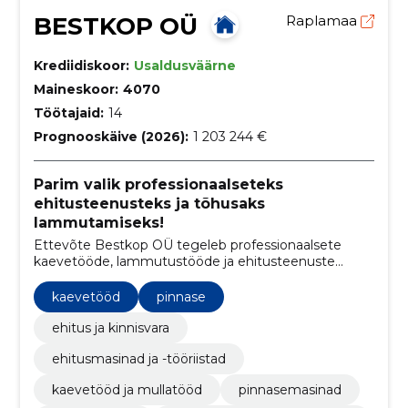
BESTKOP OÜ
Raplamaa
Krediidiskoor:
Usaldusväärne
Maineskoor:
4070
Töötajaid:
14
Prognooskäive (2026):
1 203 244 €
Parim valik professionaalseteks
ehitusteenusteks ja tõhusaks
lammutamiseks!
Ettevõte Bestkop OÜ tegeleb professionaalsete
kaevetööde, lammutustööde ja ehitusteenuste
pakkumisega
kaevetööd
pinnase
ehitus ja kinnisvara
ehitusmasinad ja -tööriistad
kaevetööd ja mullatööd
pinnasemasinad