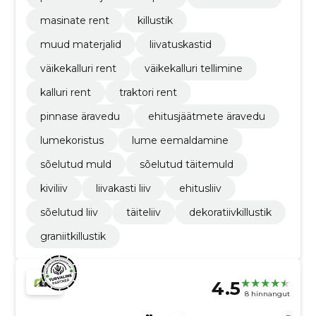
masinate rent
killustik
muud materjalid
liivatuskastid
väikekalluri rent
väikekalluri tellimine
kalluri rent
traktori rent
pinnase äravedu
ehitusjäätmete äravedu
lumekoristus
lume eemaldamine
sõelutud muld
sõelutud täitemuld
kiviliiv
liivakasti liiv
ehitusliiv
sõelutud liiv
täiteliiv
dekoratiivkillustik
graniitkillustik
4.5
8 hinnangut