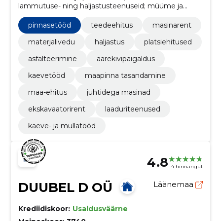
lammutuse- ning haljastusteenuseid; müüme ja
vedame ehitusmaterjale ning rendime masinaid koos
juhiga. Tagame õigeaegsed tööd, kogenud
pinnasetööd
teedeehitus
masinarent
operaatorid ja sujuva logistika.
materjalivedu
haljastus
platsiehitused
asfalteerimine
äärekivipaigaldus
kaevetööd
maapinna tasandamine
maa-ehitus
juhtidega masinad
ekskavaatorirent
laaduriteenused
kaeve- ja mullatööd
4.8
4 hinnangut
DUUBEL D OÜ
Läänemaa
Krediidiskoor:
Usaldusväärne