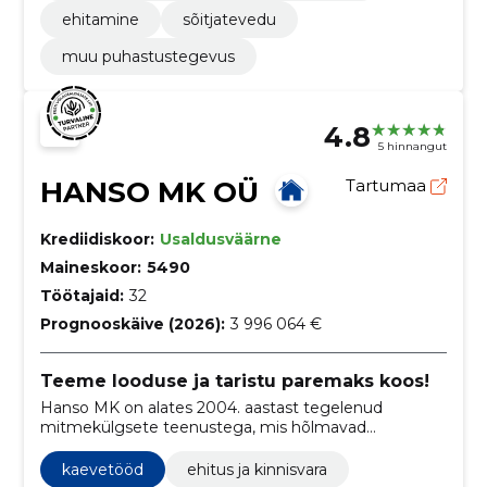
ehitamine
sõitjatevedu
muu puhastustegevus
4.8
5 hinnangut
HANSO MK OÜ
Tartumaa
Krediidiskoor:
Usaldusväärne
Maineskoor:
5490
Töötajaid:
32
Prognooskäive (2026):
3 996 064 €
Teeme looduse ja taristu paremaks koos!
Hanso MK on alates 2004. aastast tegelenud
mitmekülgsete teenustega, mis hõlmavad
metsaraiet, ehitustöid, maaparandust, teede- ja
sillaehitust ning palju muud, pakkudes
kaevetööd
ehitus ja kinnisvara
professionaalset abi metsa- ja