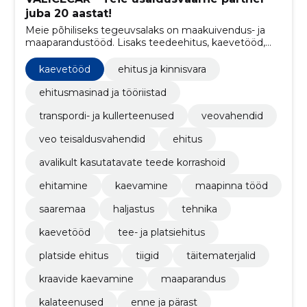
juba 20 aastat!
Meie põhiliseks tegeuvsalaks on maakuivendus- ja
maaparandustööd. Lisaks teedeehitus, kaevetööd,
maaparanduse ja puistematerjalide müük.
kaevetööd
ehitus ja kinnisvara
ehitusmasinad ja tööriistad
transpordi- ja kullerteenused
veovahendid
veo teisaldusvahendid
ehitus
avalikult kasutatavate teede korrashoid
ehitamine
kaevamine
maapinna tööd
saaremaa
haljastus
tehnika
kaevetööd
tee- ja platsiehitus
platside ehitus
tiigid
täitematerjalid
kraavide kaevamine
maaparandus
kalateenused
enne ja pärast