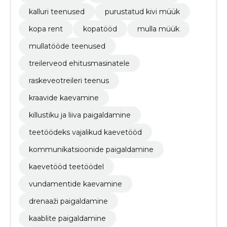
kalluri teenused
purustatud kivi müük
kopa rent
kopatööd
mulla müük
mullatööde teenused
treilerveod ehitusmasinatele
raskeveotreileri teenus
kraavide kaevamine
killustiku ja liiva paigaldamine
teetöödeks vajalikud kaevetööd
kommunikatsioonide paigaldamine
kaevetööd teetöödel
vundamentide kaevamine
drenaaži paigaldamine
kaablite paigaldamine