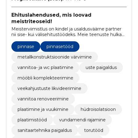
Ehituslahendused, mis loovad
meistriteoseid!
Meisterviimistlus on kindel ja usaldusväärne partner
nii sise- kui välisehitustöödeks. Meie teenuste hulka
kuuluvad vundamendi- ja müüritööd,
siseviimistlustööd ja parketipaigaldus. Meie
pinnase
pinnasetööd
professionaalne tiim tagab tipptasemel töö ja
klientide rahulolu.
metallkonstruktsioonide värvimine
vannitoa- ja wc plaatimine
uste paigaldus
mööbli komplekteerimine
veekahjustuste likvideerimine
vannitoa renoveerimine
plaatimine ja vuukimine
hüdroisolatsioon
plaatimistööd
vundamendi rajamine
sanitaartehnika paigaldus
torutööd