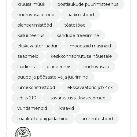
kruusa müük
postiaukude puurimisteenus
hüdrovasara tööd
laadimistööd
planeerimistööd
tõstetööd
kalluriteenus
kändude freesimine
ekskavaator-laadur
moodsaid masinaid
seadmeid
keskkonnaohutuse nõuetele
laadimis
planeerimis
hüdrovasara
puude ja põõsaste välja juurimine
lumekoristustööd
ekskavaatorid jcb 4cx
jcb js 210
lisavarustus ja lisaseadmed
vundamendid
kraavid
maakütte paigaldamine
lammutustööd