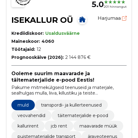
5.0
201 hinnangut
ISEKALLUR OÜ
Harjumaa
Krediidiskoor:
Usaldusväärne
Maineskoor:
4060
Töötajaid:
12
Prognooskäive (2026):
2 144 876 €
Ooleme suurim maavarade ja
täitematerjalide e-pood Eestis!
Pakume mitmekülgseid teenuseid ja materjale,
sealhulgas mulla, liiva, killustiku ja teiste
ehitusmaterjalide müük, äraveoteenus ning masinate
rent ehitus- ja maastikuprojektide jaoks. Toome
muld
transpordi- ja kullerteenused
materjali erakliendi koduhoovist - Rail Baltica
ehituseni.
veovahendid
täitematerjalide e-pood
kallurirent
jcb rent
maavarade müük
puistematerjalide transport
äraveoteenus