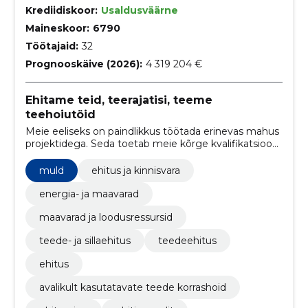
Krediidiskoor:
Usaldusväärne
Maineskoor:
6790
Töötajaid:
32
Prognooskäive (2026):
4 319 204 €
Ehitame teid, teerajatisi, teeme
teehoiutöid
Meie eeliseks on paindlikkus töötada erinevas mahus
projektidega. Seda toetab meie kõrge kvalifikatsioon,
koostööpartnerid, moodne tehnikapark ja kogemus.
muld
ehitus ja kinnisvara
energia- ja maavarad
maavarad ja loodusressursid
teede- ja sillaehitus
teedeehitus
ehitus
avalikult kasutatavate teede korrashoid