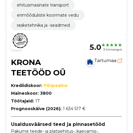
ehitusmasinate transport
erimõõduliste koormate vedu
rasketehnika ja -seadmed
5.0
3 hinnangut
KRONA
Tartumaa
TEETÖÖD OÜ
Krediidiskoor:
Piiripealne
Maineskoor:
3800
Töötajaid:
17
Prognooskäive (2026):
1 634 517 €
Usaldusväärsed teed ja pinnasetööd
Pakume teede- ja platsiehitus-, kaevamis-,