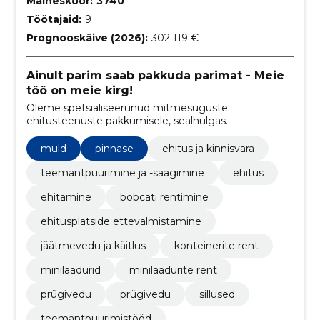
Maineskoor:
3740
Töötajaid:
9
Prognooskäive (2026):
302 119 €
Ainult parim saab pakkuda parimat - Meie
töö on meie kirg!
Oleme spetsialiseerunud mitmesuguste
ehitusteenuste pakkumisele, sealhulgas
teemantpuurimine, lammutustööd, prügivedu ja
veoteenused
muld
pinnase
ehitus ja kinnisvara
teemantpuurimine ja -saagimine
ehitus
ehitamine
bobcati rentimine
ehitusplatside ettevalmistamine
jäätmevedu ja käitlus
konteinerite rent
minilaadurid
minilaadurite rent
prügivedu
prügivedu
sillused
teemantpuurimistööd