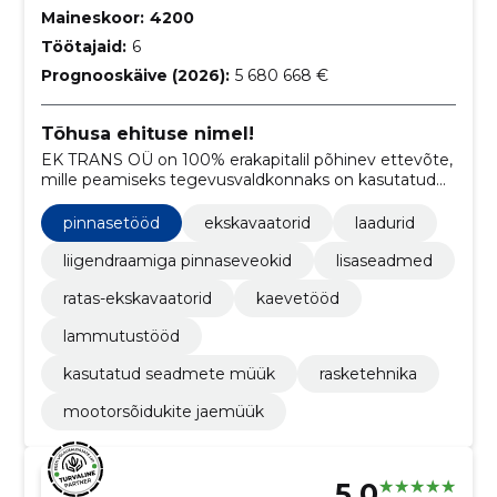
Maineskoor:
4200
Töötajaid:
6
Prognooskäive (2026):
5 680 668 €
Tõhusa ehituse nimel!
EK TRANS OÜ on 100% erakapitalil põhinev ettevõte,
mille peamiseks tegevusvaldkonnaks on kasutatud
rasketehnika ost ja müük.
pinnasetööd
ekskavaatorid
laadurid
liigendraamiga pinnaseveokid
lisaseadmed
ratas-ekskavaatorid
kaevetööd
lammutustööd
kasutatud seadmete müük
rasketehnika
mootorsõidukite jaemüük
5.0