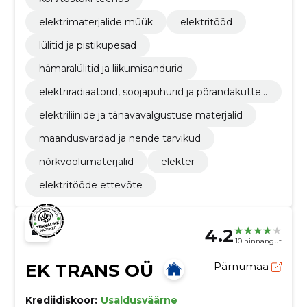
elektrimaterjalide müük
elektritööd
lülitid ja pistikupesad
hämaralülitid ja liikumisandurid
elektriradiaatorid, soojapuhurid ja põrandakütte
materjalid
elektriliinide ja tänavavalgustuse materjalid
maandusvardad ja nende tarvikud
nõrkvoolumaterjalid
elekter
elektritööde ettevõte
4.2
10 hinnangut
EK TRANS OÜ
Pärnumaa
Krediidiskoor:
Usaldusväärne