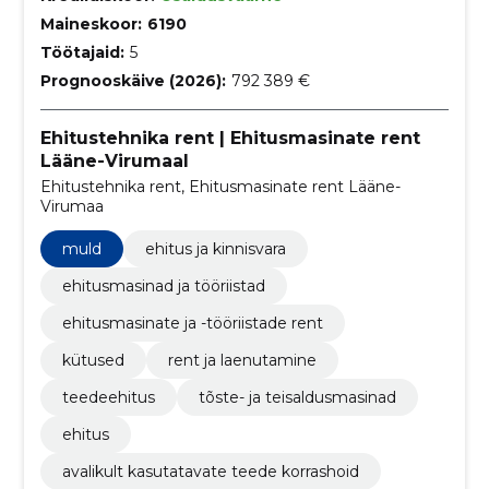
Maineskoor:
6190
Töötajaid:
5
Prognooskäive (2026):
792 389 €
Ehitustehnika rent | Ehitusmasinate rent
Lääne-Virumaal
Ehitustehnika rent, Ehitusmasinate rent Lääne-
Virumaa
muld
ehitus ja kinnisvara
ehitusmasinad ja tööriistad
ehitusmasinate ja -tööriistade rent
kütused
rent ja laenutamine
teedeehitus
tõste- ja teisaldusmasinad
ehitus
avalikult kasutatavate teede korrashoid