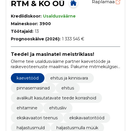
RTM & KO OÜ
Raplamaa
Krediidiskoor:
Usaldusväärne
Maineskoor:
3900
Töötajaid:
13
Prognooskäive (2026):
1 333 545 €
Teedel ja masinatel meistriklass!
Oleme teie usaldusväärne partner kaevetööde ja
raskeveoteenuste maailmas. Pakume mitmekülgseid
ja professionaalseid lahendusi, mis vastavad nii suurte
ehitusprojektide nõudmistele kui ka individuaalsele
kaevetööd
ehitus ja kinnisvara
vajadusele.
pinnasemasinad
ehitus
avalikult kasutatavate teede korrashoid
ehitamine
ehitusliiv
ekskavaatori teenus
ekskavaatoritööd
haljastusmuld
haljastusmulla müük