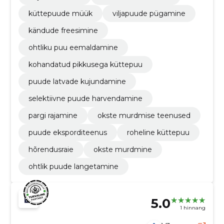
küttepuude müük
viljapuude pügamine
kändude freesimine
ohtliku puu eemaldamine
kohandatud pikkusega küttepuu
puude latvade kujundamine
selektiivne puude harvendamine
pargi rajamine
okste murdmise teenused
puude eksporditeenus
roheline küttepuu
hõrendusraie
okste murdmine
ohtlik puude langetamine
5.0
1 hinnang