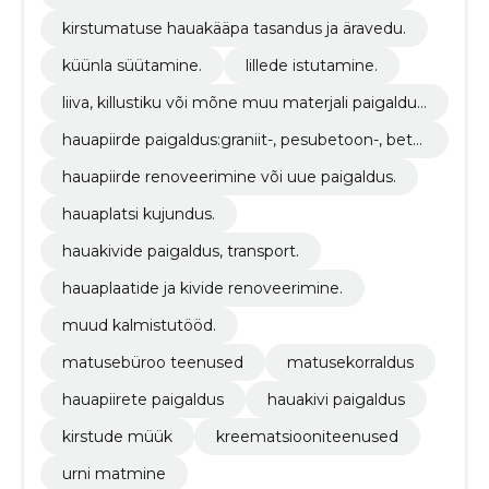
kirstumatuse hauakääpa tasandus ja äravedu.
küünla süütamine.
lillede istutamine.
liiva, killustiku või mõne muu materjali paigaldu
s, vahetus, lisamine.
hauapiirde paigaldus:graniit-, pesubetoon-, beto
onäärekivid või muu materjal.
hauapiirde renoveerimine või uue paigaldus.
hauaplatsi kujundus.
hauakivide paigaldus, transport.
hauaplaatide ja kivide renoveerimine.
muud kalmistutööd.
matusebüroo teenused
matusekorraldus
hauapiirete paigaldus
hauakivi paigaldus
kirstude müük
kreematsiooniteenused
urni matmine