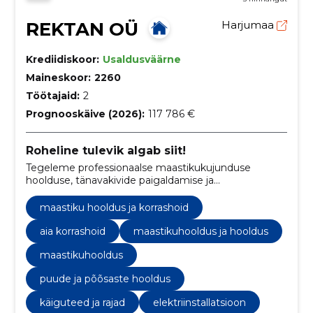
REKTAN OÜ
Harjumaa
Krediidiskoor:
Usaldusväärne
Maineskoor:
2260
Töötajaid:
2
Prognooskäive (2026):
117 786 €
Roheline tulevik algab siit!
Tegeleme professionaalse maastikukujunduse
hoolduse, tänavakivide paigaldamise ja
päikesepaneelide lahendustega.
maastiku hooldus ja korrashoid
aia korrashoid
maastikuhooldus ja hooldus
maastikuhooldus
puude ja põõsaste hooldus
käiguteed ja rajad
elektriinstallatsioon