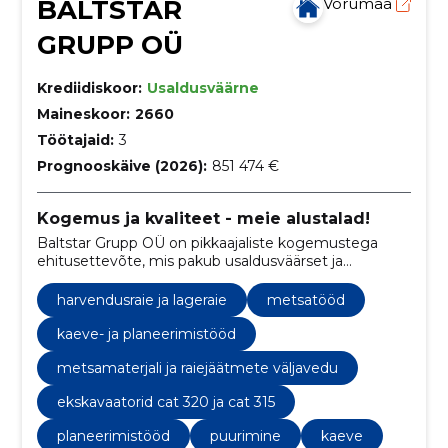
BALTSTAR
Võrumaa
GRUPP OÜ
Krediidiskoor:
Usaldusväärne
Maineskoor:
2660
Töötajaid:
3
Prognooskäive (2026):
851 474 €
Kogemus ja kvaliteet - meie alustalad!
Baltstar Grupp OÜ on pikkaajaliste kogemustega
ehitusettevõte, mis pakub usaldusväärset ja
kõrgekvaliteediga teenuseid. Valdkondadeks nii
metsahooldustööd kui ka ehitus.
harvendusraie ja lageraie
metsatööd
kaeve- ja planeerimistööd
metsamaterjali ja raiejäätmete väljavedu
ekskavaatorid cat 320 ja cat 315
planeerimistööd
puurimine
kaeve