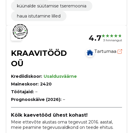
küünalde süütamise tseremoonia
haua istutamine lilled
4.7
3 hinnangut
KRAAVITÖÖD
Tartumaa
OÜ
Krediidiskoor:
Usaldusväärne
Maineskoor:
2420
Töötajaid:
–
Prognooskäive (2026):
–
Kõik kaevetööd ühest kohast!
Meie ettevõte alustas oma tegevust 2016. aastal,
meie peamine tegevusvaldkond on teede ehitus.