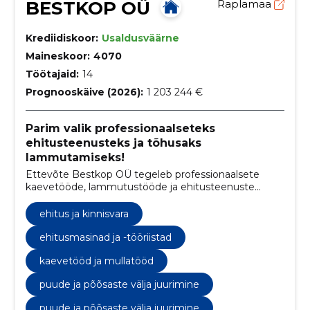
BESTKOP OÜ
Raplamaa
Krediidiskoor:
Usaldusväärne
Maineskoor:
4070
Töötajaid:
14
Prognooskäive (2026):
1 203 244 €
Parim valik professionaalseteks
ehitusteenusteks ja tõhusaks
lammutamiseks!
Ettevõte Bestkop OÜ tegeleb professionaalsete
kaevetööde, lammutustööde ja ehitusteenuste
pakkumisega
ehitus ja kinnisvara
ehitusmasinad ja -tööriistad
kaevetööd ja mullatööd
puude ja põõsaste välja juurimine
puude ja põõsaste välja juurimine