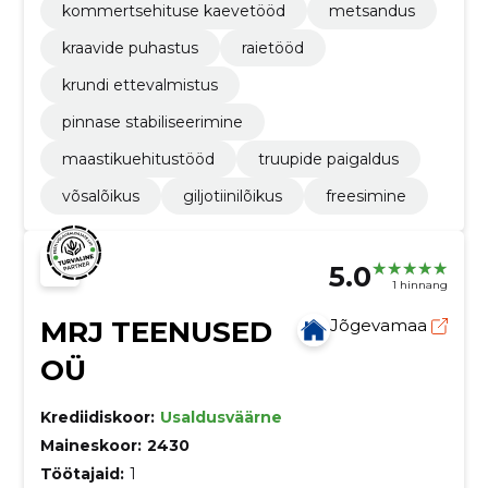
kommertsehituse kaevetööd
metsandus
kraavide puhastus
raietööd
krundi ettevalmistus
pinnase stabiliseerimine
maastikuehitustööd
truupide paigaldus
võsalõikus
giljotiinilõikus
freesimine
5.0
1 hinnang
MRJ TEENUSED
Jõgevamaa
OÜ
Krediidiskoor:
Usaldusväärne
Maineskoor:
2430
Töötajaid:
1