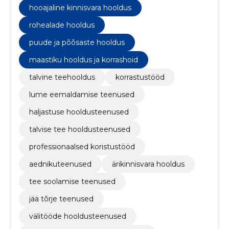
hooajaline kinnisvara hooldus
rohealade hooldus
puude ja põõsaste hooldus
maastiku hooldus ja korrashoid
talvine teehooldus
korrastustööd
lume eemaldamise teenused
haljastuse hooldusteenused
talvise tee hooldusteenused
professionaalsed koristustööd
aednikuteenused
ärikinnisvara hooldus
tee soolamise teenused
jää tõrje teenused
välitööde hooldusteenused