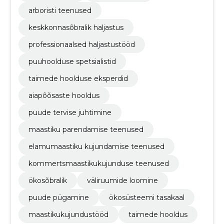
arboristi teenused
keskkonnasõbralik haljastus
professionaalsed haljastustööd
puuhoolduse spetsialistid
taimede hoolduse eksperdid
aiapõõsaste hooldus
puude tervise juhtimine
maastiku parendamise teenused
elamumaastiku kujundamise teenused
kommertsmaastikukujunduse teenused
ökosõbralik
väliruumide loomine
puude pügamine
ökosüsteemi tasakaal
maastikukujundustööd
taimede hooldus