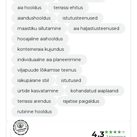
aia hooldus
terrassi ehitus
aiandushooldus
istutusteenused
maastiku sillutamine
aia haljastusteenused
hooajaline aiahooldus
konteineraia kujundus
individuaalne aia planeerimine
viljapuude lõikamise teenus
isikupärane stiil
istutused
ürtide kasvatamine
kohandatud aiaplaanid
terrassi arendus
rajatise paigaldus
rutiinne hooldus
4.3
3 hinnangut