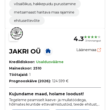
võsalõikus, hakkepuidu purustamine
metsamaast haritava maa rajamine
ehitusettevõte
4.3
3 hinnangut
JAKRI OÜ
Läänemaa
Krediidiskoor:
Usaldusväärne
Maineskoor:
2510
Töötajaid:
1
Prognooskäive (2026):
124 599 €
Kujundame maad, hoiame loodust!
Tegeleme peamiselt kaeve- ja mullatöödega,
hõlmates kruntide ettevalmistustöid, teede ehitust,
võsalõikust ning palju muud. Eesmärk on tagada