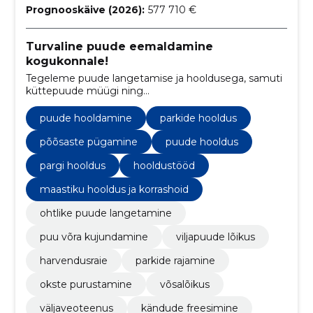
Prognooskäive (2026):
577 710 €
Turvaline puude eemaldamine
kogukonnale!
Tegeleme puude langetamise ja hooldusega, samuti
küttepuude müügi ning
maastikuhooldusteenustega.
puude hooldamine
parkide hooldus
põõsaste pügamine
puude hooldus
pargi hooldus
hooldustööd
maastiku hooldus ja korrashoid
ohtlike puude langetamine
puu võra kujundamine
viljapuude lõikus
harvendusraie
parkide rajamine
okste purustamine
võsalõikus
väljaveoteenus
kändude freesimine