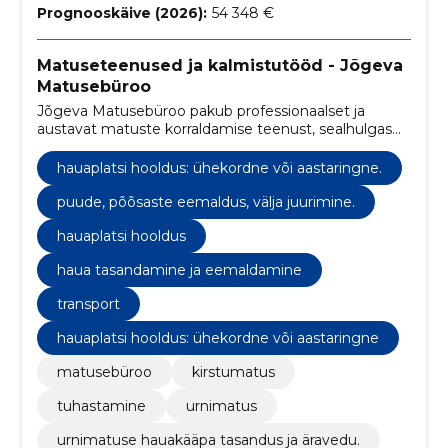
Prognooskäive (2026):
54 348 €
Matuseteenused ja kalmistutööd - Jõgeva
Matusebüroo
Jõgeva Matusebüroo pakub professionaalset ja
austavat matuste korraldamise teenust, sealhulgas
surnu transporti üle Eesti 24 tunni jooksul.
hauaplatsi hooldus: ühekordne või aastaringne.
puude, põõsaste eemaldus, välja juurimine.
hauaplatsi hooldus
haua tasandamine ja eemaldamine
transport
hauaplatsi hooldus: ühekordne või aastaringne
matusebüroo
kirstumatus
tuhastamine
urnimatus
urnimatuse hauakääpa tasandus ja äravedu.