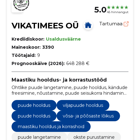
5.0
45 hinnangut
VIKATIMEES OÜ
Tartumaa
Krediidiskoor:
Usaldusväärne
Maineskoor:
3390
Töötajaid:
9
Prognooskäive (2026):
648 288 €
Maastiku hooldus- ja korrastustööd
Ohtlike puude langetamine, puude hooldus, kändude
freesimine, nõustamine, puude seisukorra hindamine,
hekkide rajamine, hekkide noorendamine, raiejääkide
äravedu, okste tagasilõikus, puude istutamine,
puude hooldus
viljapuude hooldus
linnupesade eemaldamine, abi raielubade taotlemisel.
puude hooldus
võsa- ja põõsaste lõikus
maastiku hooldus ja korrashoid
puude langetamine
okste purustamine