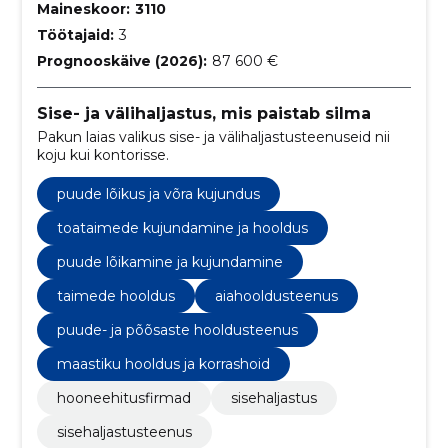
Maineskoor:
3110
Töötajaid:
3
Prognooskäive (2026):
87 600 €
Sise- ja välihaljastus, mis paistab silma
Pakun laias valikus sise- ja välihaljastusteenuseid nii
koju kui kontorisse.
puude lõikus ja võra kujundus
toataimede kujundamine ja hooldus
puude lõikamine ja kujundamine
taimede hooldus
aiahooldusteenus
puude- ja põõsaste hooldusteenus
maastiku hooldus ja korrashoid
hooneehitusfirmad
sisehaljastus
sisehaljastusteenus