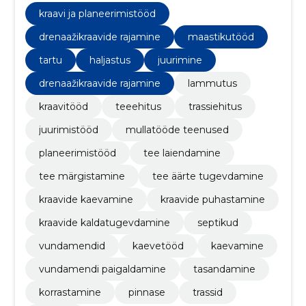
kraavi ja planeerimistööd
drenaažikraavide rajamine
maastikutööd
tartu
haljastus
juurimine
drenaažikraavide rajamine
lammutus
kraavitööd
teeehitus
trassiehitus
juurimistööd
mullatööde teenused
planeerimistööd
tee laiendamine
tee märgistamine
tee äärte tugevdamine
kraavide kaevamine
kraavide puhastamine
kraavide kaldatugevdamine
septikud
vundamendid
kaevetööd
kaevamine
vundamendi paigaldamine
tasandamine
korrastamine
pinnase
trassid