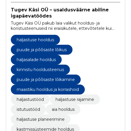
Tugev Käsi OÜ – usaldusväärne abiline
igapäevatöödes
Tugev Käsi OÜ pakub laia valikut hooldus- ja
koristusteenuseid nii eraisikutele, ettevõtetele kui
korteriühistutele. Meie meeskond töötab kiiresti,
korralikult.
haljastuse hooldus
puude ja põõsaste lõikus
haljasalade hooldus
kinnistu hooldusteenus
puude ja põõsaste lõikamine
maastiku hooldus ja korrashoid
haljastustööd
haljastuse rajamine
istutustööd
aia hooldus
haljastuse planeerimine
kastmissüsteemide hooldus