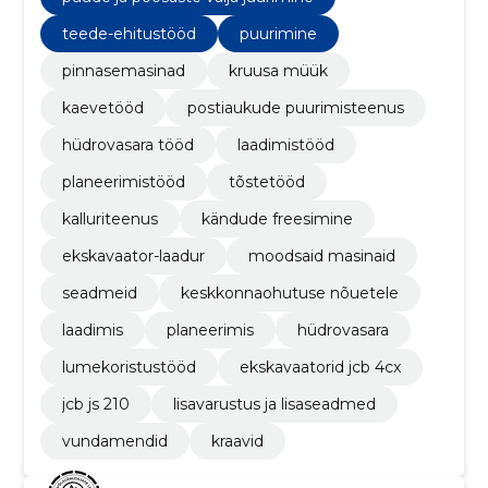
teede-ehitustööd
puurimine
pinnasemasinad
kruusa müük
kaevetööd
postiaukude puurimisteenus
hüdrovasara tööd
laadimistööd
planeerimistööd
tõstetööd
kalluriteenus
kändude freesimine
ekskavaator-laadur
moodsaid masinaid
seadmeid
keskkonnaohutuse nõuetele
laadimis
planeerimis
hüdrovasara
lumekoristustööd
ekskavaatorid jcb 4cx
jcb js 210
lisavarustus ja lisaseadmed
vundamendid
kraavid