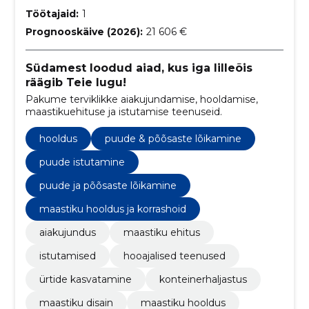
Töötajaid:
1
Prognooskäive (2026):
21 606 €
Südamest loodud aiad, kus iga lilleõis
räägib Teie lugu!
Pakume terviklikke aiakujundamise, hooldamise,
maastikuehituse ja istutamise teenuseid.
hooldus
puude & põõsaste lõikamine
puude istutamine
puude ja põõsaste lõikamine
maastiku hooldus ja korrashoid
aiakujundus
maastiku ehitus
istutamised
hooajalised teenused
ürtide kasvatamine
konteinerhaljastus
maastiku disain
maastiku hooldus