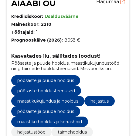
AIAABI OÜ
Harjumaa
Krediidiskoor:
Usaldusväärne
Maineskoor:
2210
Töötajaid:
1
Prognooskäive (2026):
8058 €
Kasvatades ilu, säilitades loodust!
Põõsaste ja puude hooldus, maastikukujundustööd
ning taimede hooldusteenused. Missiooniks on
panustada aktiivselt planeedi jätkusuutlikkusse.
põõsaste ja puude hooldus
põõsaste hooldusteenused
maastikukujundus ja hooldus
haljastus
põõsaste ja puude hooldus
maastiku hooldus ja korrashoid
haljastustööd
taimehooldus