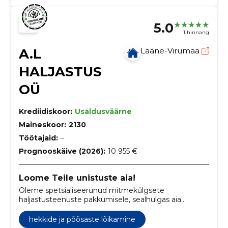
5.0
1 hinnang
A.L
Lääne-Virumaa
HALJASTUS
OÜ
Krediidiskoor:
Usaldusväärne
Maineskoor:
2130
Töötajaid:
–
Prognooskäive (2026):
10 955 €
Loome Teile unistuste aia!
Oleme spetsialiseerunud mitmekülgsete
haljastusteenuste pakkumisele, sealhulgas aia
kujundamine, rajamine, hooldamine ja spetsiifilised
tööd nagu muru niitmine, hekkide pügamine ning
hekkide ja põõsaste lõikamine
hauaplatside renoveerimine.