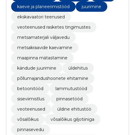
kaeve ja planeerimistööd
juurimine
ekskavaatori teenused
veoteenused rasketes tingimustes
metsamaterjali väljavedu
metsakraavide kaevamine
maapinna mätastamine
kändude juurimine
üldehitus
põllumajandushoonete ehitamine
betoonitööd
lammutustööd
siseviimistlus
pinnasetööd
veoteenused
üldine ehitustöö
võsalõikus
võsalõikus giljotiiniga
pinnasevedu