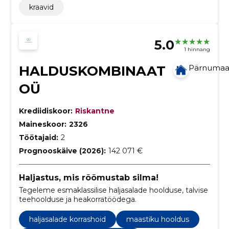
kraavid
5.0
1 hinnang
HALDUSKOMBINAAT
Pärnuma
OÜ
Krediidiskoor:
Riskantne
Maineskoor:
2326
Töötajaid:
2
Prognooskäive (2026):
142 071 €
Haljastus, mis rõõmustab silma!
Tegeleme esmaklassilise haljasalade hoolduse, talvise
teehoolduse ja heakorratöödega.
haljasalade korrashoid
maastiku hooldus