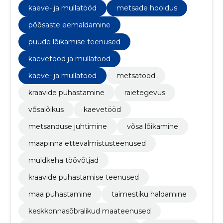
klientidele terviklik lahendus.
kaeve- ja mullatööd
metsade hooldus
põõsaste eemaldamine
puude lõikamise teenused
kaevetööd ja mullatööd
kaeve- ja mullatööd
metsatööd
kraavide puhastamine
raietegevus
võsalõikus
kaevetööd
metsanduse juhtimine
võsa lõikamine
maapinna ettevalmistusteenused
muldkeha töövõtjad
kraavide puhastamise teenused
maa puhastamine
taimestiku haldamine
keskkonnasõbralikud maateenused