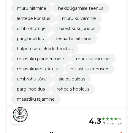
muru niitmine
hekipügamise teenus
lehtede koristus
muru külvamine
umbrohutõrje
maastikukujundus
pargihooldus
teeäärte niitmine
haljastusprojektide teostus
maastiku planeerimine
muru külvamine
maastikuarhitektuur
haljastusteenused
umbrohu tõrje
aia paigaldus
pargi hooldus
roheala hooldus
maastiku rajamine
4.3
3 hinnangut