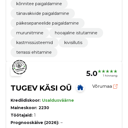
kõnnitee paigaldamine
tänavakivide paigaldamine
päikesepaneelide paigaldamine
muruniitmine
hooajaline istutamine
kastmissüsteemid
kivisillutis
terrassi ehitamine
5.0
1 hinnang
TUGEV KÄSI OÜ
Võrumaa
Krediidiskoor:
Usaldusväärne
Maineskoor:
2230
Töötajaid:
1
Prognooskäive (2026):
–