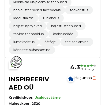
kinnisvara ülalpidamise teenused
hooldusteenused facebookis
teekoristus
looduskaitse
iluaiandus
haljastusprojektid
haljastusteenused
talvine teehooldus
koristustööd
lumekoristus
jäätõrje
tee soolamine
kõnnitee puhastamine
4.3
3 hinnangut
INSPIREERIV
Harjumaa
AED OÜ
Krediidiskoor:
Usaldusväärne
Maineskoor:
2320