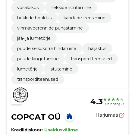
võsalõikus
hekkide istutamine
hekkide hooldus
kändude freesimine
vihmaveerennide puhastamine
jää- ja lumetõrje
puude seisukorra hindamine
haljastus
puude langetamine
transporditeenused
lumetõrje
istutamine
transporditeenused
4.3
3 hinnangut
COPCAT OÜ
Harjumaa
Krediidiskoor:
Usaldusväärne