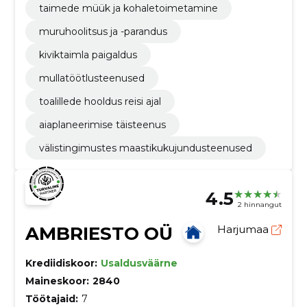
taimede müük ja kohaletoimetamine
muruhoolitsus ja -parandus
kiviktaimla paigaldus
mullatöötlusteenused
toalillede hooldus reisi ajal
aiaplaneerimise täisteenus
välistingimustes maastikukujundusteenused
4.5
2 hinnangut
AMBRIESTO OÜ
Harjumaa
Krediidiskoor:
Usaldusväärne
Maineskoor:
2840
Töötajaid:
7