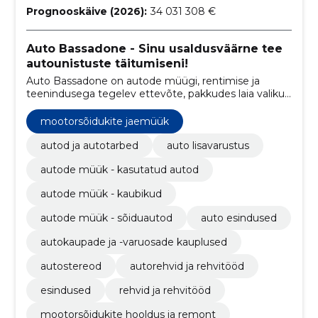
Prognooskäive (2026):
34 031 308 €
Auto Bassadone - Sinu usaldusväärne tee
autounistuste täitumiseni!
Auto Bassadone on autode müügi, rentimise ja
teenindusega tegelev ettevõte, pakkudes laia valikut
sõidukeid erinevatest margidest ja mudelitest ning
mitmesuguseid teenuseid, sealhulgas hooldust,
mootorsõidukite jaemüük
remonti ja varuosade müüki.
autod ja autotarbed
auto lisavarustus
autode müük - kasutatud autod
autode müük - kaubikud
autode müük - sõiduautod
auto esindused
autokaupade ja -varuosade kauplused
autostereod
autorehvid ja rehvitööd
esindused
rehvid ja rehvitööd
mootorsõidukite hooldus ja remont