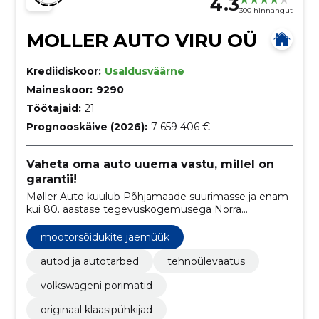
4.3
300 hinnangut
MOLLER AUTO VIRU OÜ
Krediidiskoor:
Usaldusväärne
Maineskoor:
9290
Töötajaid:
21
Prognooskäive (2026):
7 659 406 €
Vaheta oma auto uuema vastu, millel on
garantii!
Møller Auto kuulub Põhjamaade suurimasse ja enam
kui 80. aastase tegevuskogemusega Norra
automüügi pereettevõttesse Møller Mobility Group.
mootorsõidukite jaemüük
autod ja autotarbed
tehnoülevaatus
volkswageni porimatid
originaal klaasipühkijad