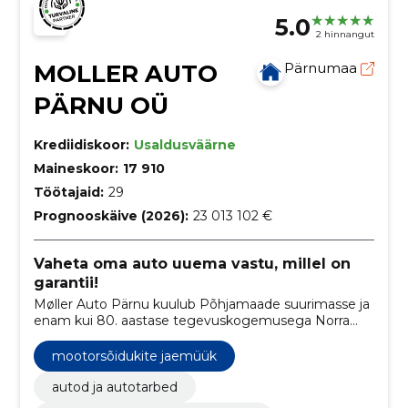
5.0
2 hinnangut
MOLLER AUTO
Pärnumaa
PÄRNU OÜ
Krediidiskoor:
Usaldusväärne
Maineskoor:
17 910
Töötajaid:
29
Prognooskäive (2026):
23 013 102 €
Vaheta oma auto uuema vastu, millel on
garantii!
Møller Auto Pärnu kuulub Põhjamaade suurimasse ja
enam kui 80. aastase tegevuskogemusega Norra
automüügi pereettevõttesse Møller Mobility Group.
mootorsõidukite jaemüük
autod ja autotarbed