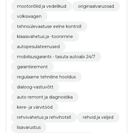
mootoriõlid ja vedelikud
originaalvaruosad
volkswagen
tehnoülevaatuse eelne kontroll
klaasivahetus ja -toonimine
autopesulateenused
mobiilsusgarantii - tasuta autoabi 24/7
garantiiremont
regulaarne tehniline hooldus
dialoog-vastuvõtt
auto remont ja diagnostika
kere- ja värvitööd
rehvivahetus ja rehvihotell
rehvid ja veljed
lisavarustus