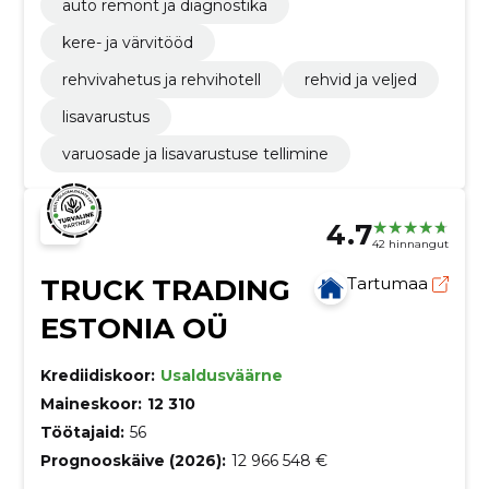
auto remont ja diagnostika
kere- ja värvitööd
rehvivahetus ja rehvihotell
rehvid ja veljed
lisavarustus
varuosade ja lisavarustuse tellimine
4.7
42 hinnangut
TRUCK TRADING
Tartumaa
ESTONIA OÜ
Krediidiskoor:
Usaldusväärne
Maineskoor:
12 310
Töötajaid:
56
Prognooskäive (2026):
12 966 548 €