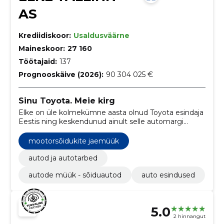
AS
Krediidiskoor:
Usaldusväärne
Maineskoor:
27 160
Töötajaid:
137
Prognooskäive (2026):
90 304 025 €
Sinu Toyota. Meie kirg
Elke on üle kolmekümne aasta olnud Toyota esindaja
Eestis ning keskendunud ainult selle automargi
müügile ja hooldusele. Tegemist on läbi ja lõhki
Toyota asjatundjatega.
mootorsõidukite jaemüük
autod ja autotarbed
autode müük - sõiduautod
auto esindused
5.0
2 hinnangut