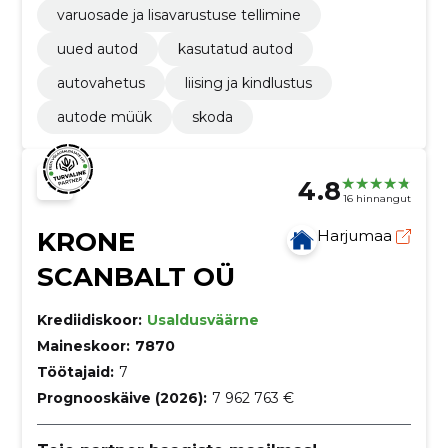
varuosade ja lisavarustuse tellimine
uued autod
kasutatud autod
autovahetus
liising ja kindlustus
autode müük
skoda
4.8
16 hinnangut
KRONE
Harjumaa
SCANBALT OÜ
Krediidiskoor:
Usaldusväärne
Maineskoor:
7870
Töötajaid:
7
Prognooskäive (2026):
7 962 763 €