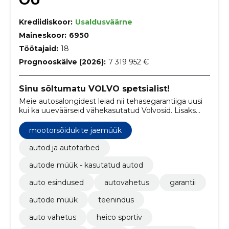
Krediidiskoor:
Usaldusväärne
Maineskoor:
6950
Töötajaid:
18
Prognooskäive (2026):
7 319 952 €
Sinu sõltumatu VOLVO spetsialist!
Meie autosalongidest leiad nii tehasegarantiiga uusi
kui ka uueväärseid vähekasutatud Volvosid. Lisaks
pakume ka Heico Sportiv tuuninguga tõeliselt
unikaalseid Volvosid.
mootorsõidukite jaemüük
autod ja autotarbed
autode müük - kasutatud autod
auto esindused
autovahetus
garantii
autode müük
teenindus
auto vahetus
heico sportiv