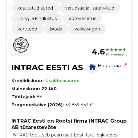
kasutatud autod
varuosad ja lisatarvikud
liising ja kindlustus
autovahetus
keretööd
škoda
volkswagen
4.6
61 hinnangut
INTRAC EESTI AS
Harjumaa
Krediidiskoor:
Usaldusväärne
Maineskoor:
22 140
Töötajaid:
84
Prognooskäive (2026):
33 859 433 €
INTRAC Eesti on Rootsi firma INTRAC Group
AB tütarettevõte
INTRAC tegutseb peamiselt Eesti turul pakkudes