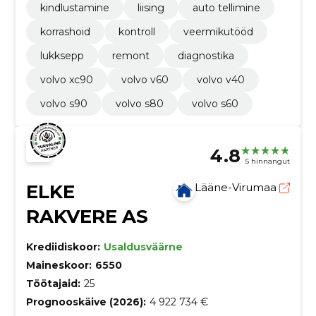
kindlustamine
liising
auto tellimine
korrashoid
kontroll
veermikutööd
lukksepp
remont
diagnostika
volvo xc90
volvo v60
volvo v40
volvo s90
volvo s80
volvo s60
4.8
5 hinnangut
ELKE
Lääne-Virumaa
RAKVERE AS
Krediidiskoor:
Usaldusväärne
Maineskoor:
6550
Töötajaid:
25
Prognooskäive (2026):
4 922 734 €