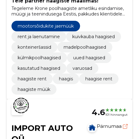
Teie partner haagiste maailmas!
Tegeleme Krone poolhaagiste ametliku esindamise,
müügi ja teenindusega Eestis, pakkudes klientidele
kvaliteetseid haagiseid ning seotud teenuseid.
mootorsõidukite jaemüük
rent ja laenutamine
kuivkauba haagised
konteineršassid
madelpoolhaagised
külmikpoolhaagised
uued haagised
kasutatud haagised
varuosad
haagiste rent
haagis
haagise rent
haagiste müük
4.6
101 hinnangut
IMPORT AUTO
Pärnumaa
OÜ