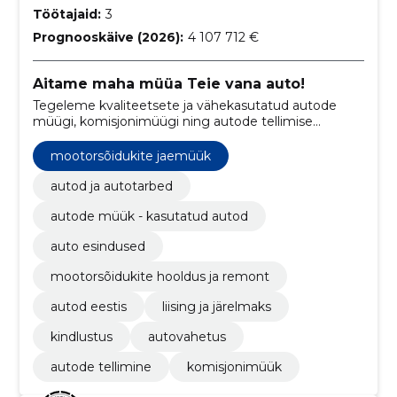
Töötajaid:
3
Prognooskäive (2026):
4 107 712 €
Aitame maha müüa Teie vana auto!
Tegeleme kvaliteetsete ja vähekasutatud autode
müügi, komisjonimüügi ning autode tellimise
teenustega Euroopast ja Skandinaaviast, pakkudes
lisaks professionaalset autohooldust, käsipesu ja
mootorsõidukite jaemüük
mitmekülgseid kindlustusteenuseid, et rahuldada
igasuguseid autoomaniku vajadusi.
autod ja autotarbed
autode müük - kasutatud autod
auto esindused
mootorsõidukite hooldus ja remont
autod eestis
liising ja järelmaks
kindlustus
autovahetus
autode tellimine
komisjonimüük