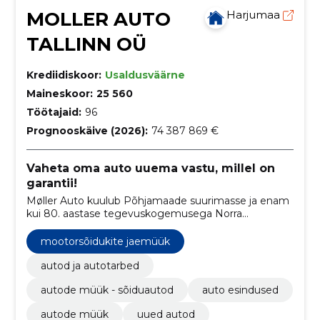
MOLLER AUTO
Harjumaa
TALLINN OÜ
Krediidiskoor:
Usaldusväärne
Maineskoor:
25 560
Töötajaid:
96
Prognooskäive (2026):
74 387 869 €
Vaheta oma auto uuema vastu, millel on
garantii!
Møller Auto kuulub Põhjamaade suurimasse ja enam
kui 80. aastase tegevuskogemusega Norra
automüügi pereettevõttesse Møller Mobility Group.
mootorsõidukite jaemüük
autod ja autotarbed
autode müük - sõiduautod
auto esindused
autode müük
uued autod