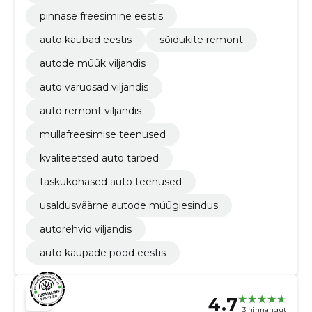
pinnase freesimine eestis
auto kaubad eestis
sõidukite remont
autode müük viljandis
auto varuosad viljandis
auto remont viljandis
mullafreesimise teenused
kvaliteetsed auto tarbed
taskukohased auto teenused
usaldusväärne autode müügiesindus
autorehvid viljandis
auto kaupade pood eestis
4.7
3 hinnangut