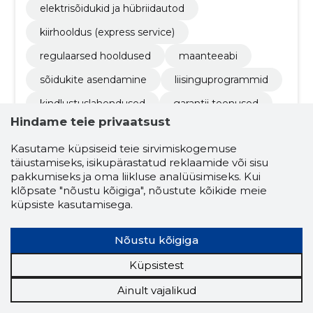
elektrisõidukid ja hübriidautod
kiirhooldus (express service)
regulaarsed hooldused
maanteeabi
sõidukite asendamine
liisinguprogrammid
kindlustuslahendused
garantii teenused
Hindame teie privaatsust
väljaostuprogrammid
Kasutame küpsiseid teie sirvimiskogemuse
täiustamiseks, isikupärastatud reklaamide või sisu
4.5
pakkumiseks ja oma liikluse analüüsimiseks. Kui
228 hinnangut
klõpsate "nõustu kõigiga", nõustute kõikide meie
küpsiste kasutamisega.
TAUF-AUTO AS
Tartumaa
Nõustu kõigiga
Krediidiskoor:
Usaldusväärne
Maineskoor:
4230
Küpsistest
Töötajaid:
7
Ainult vajalikud
Prognooskäive (2026):
4 305 646 €