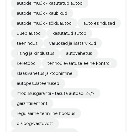
autode müük - kasutatud autod
autode müük - kaubikud
autode müük - sõiduautod
auto esindused
uued autod
kasutatud autod
teenindus
varuosad ja lisatarvikud
liising ja kindlustus
autovahetus
keretööd
tehnoülevaatuse eelne kontroll
klaasivahetus ja -toonimine
autopesulateenused
mobiilsusgarantii - tasuta autoabi 24/7
garantiiremont
regulaarne tehniline hooldus
dialoog-vastuvõtt