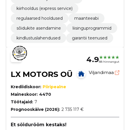
kiirhooldus (express service)
regulaarsed hooldused
maanteeabi
sõidukite asendamine
liisinguprogrammid
kindlustuslahendused
garantii teenused
4.9
88 hinnangut
LX MOTORS OÜ
Viljandimaa
Krediidiskoor:
Piiripealne
Maineskoor:
4470
Töötajaid:
7
Prognooskäive (2026):
2 735 117 €
Et sõidurõõm kestaks!