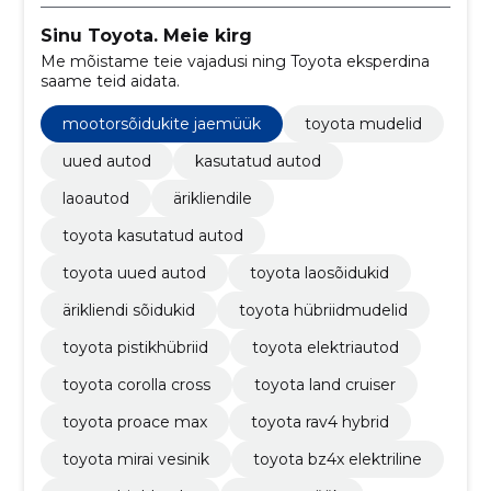
Sinu Toyota. Meie kirg
Me mõistame teie vajadusi ning Toyota eksperdina
saame teid aidata.
mootorsõidukite jaemüük
toyota mudelid
uued autod
kasutatud autod
laoautod
ärikliendile
toyota kasutatud autod
toyota uued autod
toyota laosõidukid
ärikliendi sõidukid
toyota hübriidmudelid
toyota pistikhübriid
toyota elektriautod
toyota corolla cross
toyota land cruiser
toyota proace max
toyota rav4 hybrid
toyota mirai vesinik
toyota bz4x elektriline