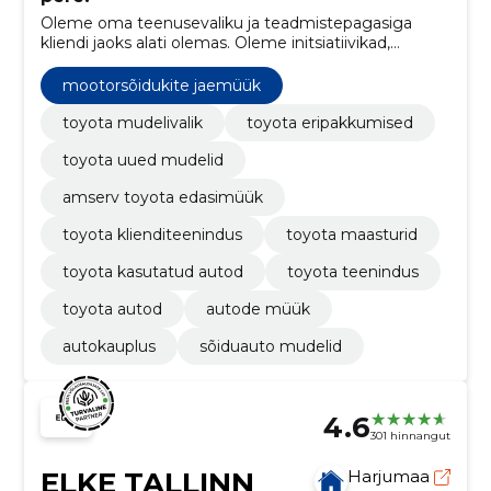
Oleme oma teenusevaliku ja teadmistepagasiga
kliendi jaoks alati olemas. Oleme initsiatiivikad,
asjatundlikud ja kogenud eksperdid, kes aitavad leida
parimad lahendused, mis ületaksid kliendi ootusi.
mootorsõidukite jaemüük
toyota mudelivalik
toyota eripakkumised
toyota uued mudelid
amserv toyota edasimüük
toyota klienditeenindus
toyota maasturid
toyota kasutatud autod
toyota teenindus
toyota autod
autode müük
autokauplus
sõiduauto mudelid
4.6
301 hinnangut
ELKE TALLINN
Harjumaa