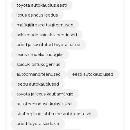
toyota autokauplus eesti
lexus esindus leedus
müügijärgsed tugiteenused
äriklientide sõidukilahendused
uued ja kasutatud toyota autod
lexus mudelid müügiks
sõiduki ostukogemus
autoomanditeenused
eesti autokauplused
leedu autokauplused
toyota ja lexus kaubamärgid
autoteeninduse külastused
strateegiline juhtimine autotööstuses
uued toyota sõidukid