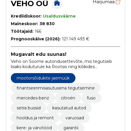
VEHO OÜ
Harjumaa
Krediidiskoor:
Usaldusväärne
Maineskoor:
38 830
Töötajaid:
166
Prognooskäive (2026):
121 149 493 €
Mugavalt edu suunas!
Veho on Soome autondusettevõte, mis tegutseb
lisaks koduturule ka Rootsis ning kõikides
Baltimaades. Lisaks kõrgklassilistele autodele,
tahame me pakkuda ka uudseid lahendusi ja
mootorsõidukite jaemüük
professionaalset teenindust.
finantseerimisasutusena tegutsemine
mercedes-benz
citroën
fuso
setra bussid
kasutatud autod
hooldus ja remont
varuosad
kere- ja värvitööd
garantii