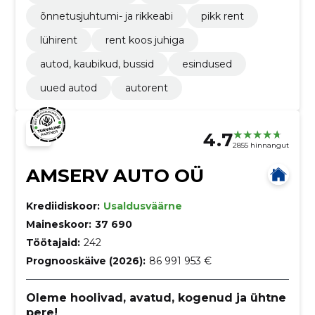
õnnetusjuhtumi- ja rikkeabi
pikk rent
lühirent
rent koos juhiga
autod, kaubikud, bussid
esindused
uued autod
autorent
4.7
2855 hinnangut
AMSERV AUTO OÜ
Krediidiskoor:
Usaldusväärne
Maineskoor:
37 690
Töötajaid:
242
Prognooskäive (2026):
86 991 953 €
Oleme hoolivad, avatud, kogenud ja ühtne
pere!