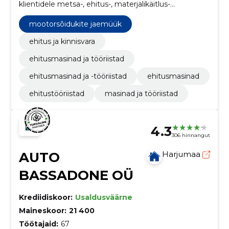
klientidele metsa-, ehitus-, materjalikäitlus-
põllumajandusmasinaid, aia- ja väiketehnikat,
lisaseadmeid.
mootorsõidukite jaemüük
ehitus ja kinnisvara
ehitusmasinad ja tööriistad
ehitusmasinad ja -tööriistad
ehitusmasinad
ehitustööriistad
masinad ja tööriistad
4.3
306 hinnangut
AUTO
Harjumaa
BASSADONE OÜ
Krediidiskoor:
Usaldusväärne
Maineskoor:
21 400
Töötajaid:
67