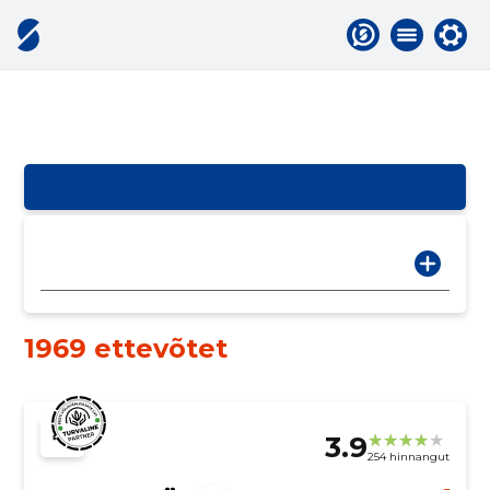
1969 ettevõtet
3.9
254 hinnangut