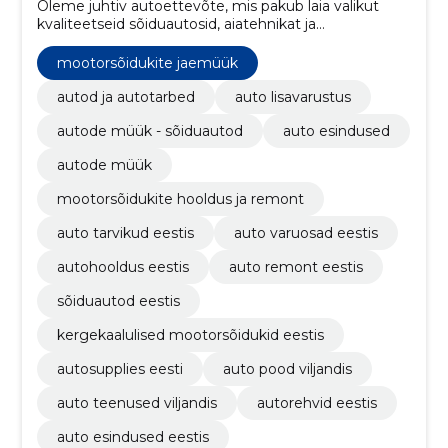
Oleme juhtiv autoettevõte, mis pakub laia valikut
kvaliteetseid sõiduautosid, aiatehnikat ja
hooldusteenuseid, tagades klientidele tipptasemel
kogemuse ja usaldusväärseid lahendusi.
mootorsõidukite jaemüük
autod ja autotarbed
auto lisavarustus
autode müük - sõiduautod
auto esindused
autode müük
mootorsõidukite hooldus ja remont
auto tarvikud eestis
auto varuosad eestis
autohooldus eestis
auto remont eestis
sõiduautod eestis
kergekaalulised mootorsõidukid eestis
autosupplies eesti
auto pood viljandis
auto teenused viljandis
autorehvid eestis
auto esindused eestis