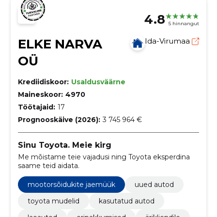
4.8
5 hinnangut
ELKE NARVA
Ida-Virumaa
OÜ
Krediidiskoor:
Usaldusväärne
Maineskoor:
4970
Töötajaid:
17
Prognooskäive (2026):
3 745 964 €
Sinu Toyota. Meie kirg
Me mõistame teie vajadusi ning Toyota eksperdina
saame teid aidata.
mootorsõidukite jaemüük
uued autod
toyota mudelid
kasutatud autod