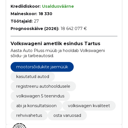
Krediidiskoor:
Usaldusväärne
Maineskoor:
18 330
Töötajaid:
27
Prognooskäive (2026):
18 642 077 €
Volkswageni ametlik esindus Tartus
Aasta Auto Pluss müüb ja hooldab Volkswageni
sõidu- ja tarbeautosid.
mootorsõidukite jaemüük
kasutatud autod
registreeru autohooldusele
volkswagen 5 teenindus
abi ja konsultatsioon
volkswagen kvaliteet
rehvivahetus
osta varuosad