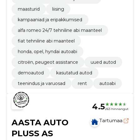
maasturid
liising
kampaaniad ja eripakkumised
alfa romeo 24/7 tehniline abi maanteel
fiat tehniline abi maanteel
honda, opel, hyndai autoabi
citroën, peugeot assistance
uued autod
demoautod
kasutatud autod
teenindus ja varuosad
rent
autoabi
4.5
263 hinnangut
AASTA AUTO
Tartumaa
PLUSS AS