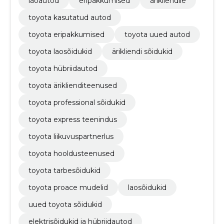
laoautod
eripakkumised
ärikliendile
toyota kasutatud autod
toyota eripakkumised
toyota uued autod
toyota laosõidukid
ärikliendi sõidukid
toyota hübriidautod
toyota äriklienditeenused
toyota professional sõidukid
toyota express teenindus
toyota liikuvuspartnerlus
toyota hooldusteenused
toyota tarbesõidukid
toyota proace mudelid
laosõidukid
uued toyota sõidukid
elektrisõidukid ja hübriidautod