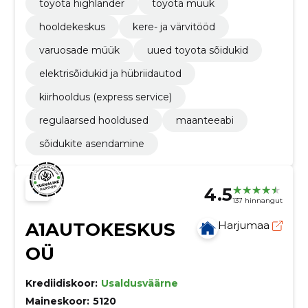
toyota highlander
toyota müük
hooldekeskus
kere- ja värvitööd
varuosade müük
uued toyota sõidukid
elektrisõidukid ja hübriidautod
kiirhooldus (express service)
regulaarsed hooldused
maanteeabi
sõidukite asendamine
4.5
137 hinnangut
A1AUTOKESKUS
Harjumaa
OÜ
Krediidiskoor:
Usaldusväärne
Maineskoor:
5120