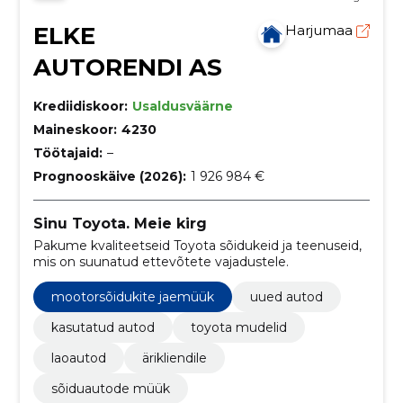
ELKE
Harjumaa
AUTORENDI AS
Krediidiskoor:
Usaldusväärne
Maineskoor:
4230
Töötajaid:
–
Prognooskäive (2026):
1 926 984 €
Sinu Toyota. Meie kirg
Pakume kvaliteetseid Toyota sõidukeid ja teenuseid,
mis on suunatud ettevõtete vajadustele.
mootorsõidukite jaemüük
uued autod
kasutatud autod
toyota mudelid
laoautod
ärikliendile
sõiduautode müük