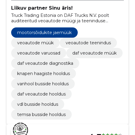
Liikuv partner Sinu äris!
Truck Trading Estonia on DAF Trucks N.V. poolt
auditeeritud veoautode müügi ja teeninduse
ettevõte, mis pakub oma töötajatele paindlikku
tööaega, hoolitseb nende tervise eest ning
mootorsõidukite jaemüük
võimaldab professionaalset arengut.
veoautode müük
veoautode teenindus
veoautode varuosad
daf veoautode müük
daf veoautode diagnostika
knapen haagiste hooldus
vanhool busside hooldus
daf veoautode hooldus
vdl busside hooldus
temsa busside hooldus