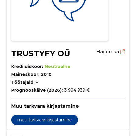
TRUSTYFY OÜ
Harjumaa
Krediidiskoor:
Neutraalne
Maineskoor:
2010
Töötajaid:
–
Prognooskäive (2026):
3 994 939 €
Muu tarkvara kirjastamine
muu tarkvara kirjastamine