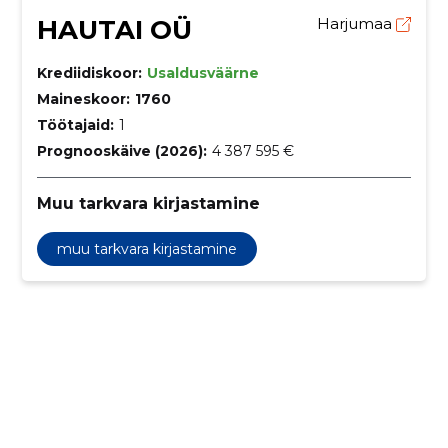
HAUTAI OÜ
Harjumaa
Krediidiskoor:
Usaldusväärne
Maineskoor:
1760
Töötajaid:
1
Prognooskäive (2026):
4 387 595 €
Muu tarkvara kirjastamine
muu tarkvara kirjastamine