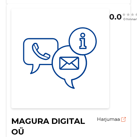
0.0
0 hinna
MAGURA DIGITAL
Harjumaa
OÜ