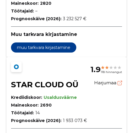
Maineskoor:
2820
Töötajaid:
–
Prognooskäive (2026):
3 232 527 €
Muu tarkvara kirjastamine
muu tarkvara kirjastamine
1.9
118 hinnangut
STAR CLOUD OÜ
Harjumaa
Krediidiskoor:
Usaldusväärne
Maineskoor:
2690
Töötajaid:
14
Prognooskäive (2026):
1 933 073 €