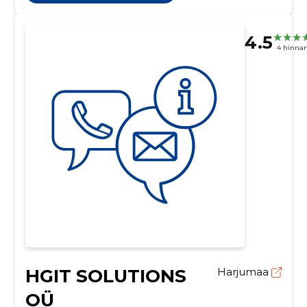
4.5
4 hinna
HGIT SOLUTIONS
Harjumaa
OÜ