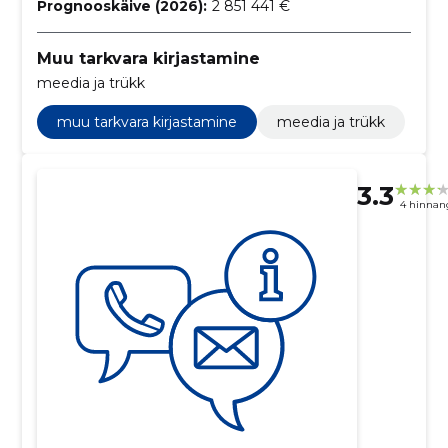
Prognooskäive (2026):
2 851 441 €
Muu tarkvara kirjastamine
meedia ja trükk
muu tarkvara kirjastamine
meedia ja trükk
3.3
4 hinnan