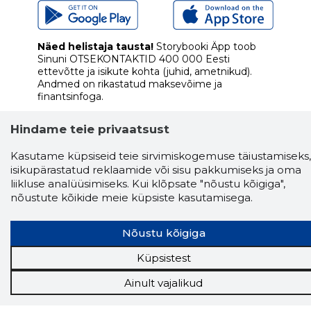
Näed helistaja tausta!
Storybooki Äpp toob
Sinuni
OTSEKONTAKTID
400 000 Eesti
ettevõtte ja isikute kohta (juhid, ametnikud).
Andmed on rikastatud maksevõime ja
finantsinfoga.
Hindame teie privaatsust
Kasutame küpsiseid teie sirvimiskogemuse täiustamiseks,
Tööriistad
isikupärastatud reklaamide või sisu pakkumiseks ja oma
Sooduspakkumised
liikluse analüüsimiseks. Kui klõpsate "nõustu kõigiga",
Hanked
nõustute kõikide meie küpsiste kasutamisega.
Tööturg
Sihtkliendid
Nõustu kõigiga
Rakendused
Küpsistest
Lisavõimalused
Inforegister
Ainult vajalikud
Krediidihaldus
Raportid