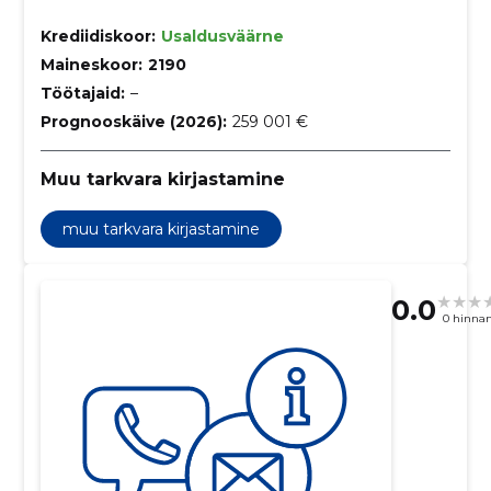
Krediidiskoor:
Usaldusväärne
Maineskoor:
2190
Töötajaid:
–
Prognooskäive (2026):
259 001 €
Muu tarkvara kirjastamine
muu tarkvara kirjastamine
0.0
0 hinna