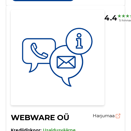
4.4
5 hinna
WEBWARE OÜ
Harjumaa
Krediidiskoor:
Usaldusväärne