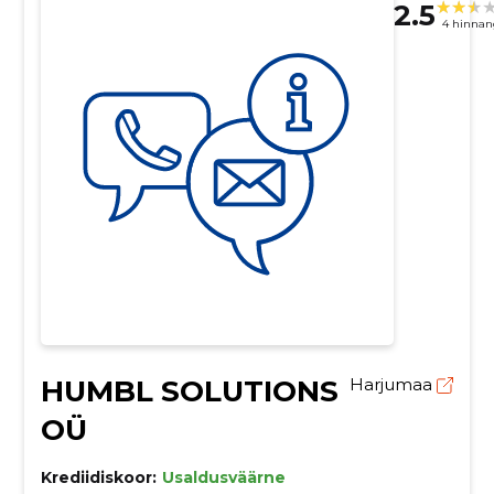
2.5
4 hinnan
HUMBL SOLUTIONS
Harjumaa
OÜ
Krediidiskoor:
Usaldusväärne