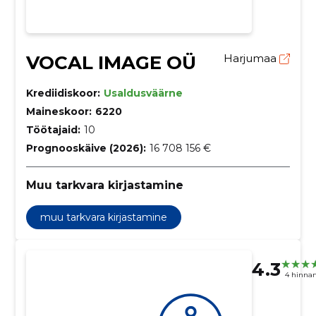
VOCAL IMAGE OÜ
Harjumaa
Krediidiskoor:
Usaldusväärne
Maineskoor:
6220
Töötajaid:
10
Prognooskäive (2026):
16 708 156 €
Muu tarkvara kirjastamine
muu tarkvara kirjastamine
4.3
4 hinna