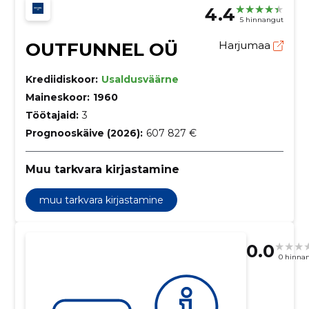
4.4
5 hinnangut
OUTFUNNEL OÜ
Harjumaa
Krediidiskoor:
Usaldusväärne
Maineskoor:
1960
Töötajaid:
3
Prognooskäive (2026):
607 827 €
Muu tarkvara kirjastamine
muu tarkvara kirjastamine
0.0
0 hinna