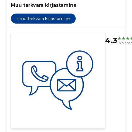
Muu tarkvara kirjastamine
muu tarkvara kirjastamine
4.3
4 hinna