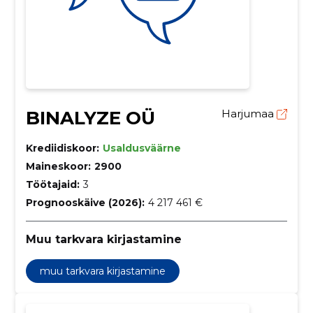
BINALYZE OÜ
Harjumaa
Krediidiskoor:
Usaldusväärne
Maineskoor:
2900
Töötajaid:
3
Prognooskäive (2026):
4 217 461 €
Muu tarkvara kirjastamine
muu tarkvara kirjastamine