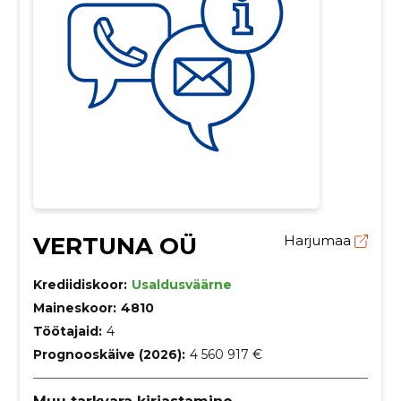
VERTUNA OÜ
Harjumaa
Krediidiskoor:
Usaldusväärne
Maineskoor:
4810
Töötajaid:
4
Prognooskäive (2026):
4 560 917 €