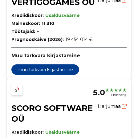
VERTIGOGAMES OÜ
Harjumaa
Krediidiskoor:
Usaldusväärne
Maineskoor:
11 310
Töötajaid:
–
Prognooskäive (2026):
19 454 014 €
Muu tarkvara kirjastamine
muu tarkvara kirjastamine
5.0
1 hinnang
SCORO SOFTWARE
Harjumaa
OÜ
Krediidiskoor:
Usaldusväärne