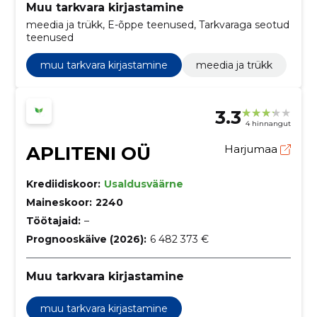
Muu tarkvara kirjastamine
meedia ja trükk, E-õppe teenused, Tarkvaraga seotud
teenused
muu tarkvara kirjastamine
meedia ja trükk
3.3
4 hinnangut
APLITENI OÜ
Harjumaa
Krediidiskoor:
Usaldusväärne
Maineskoor:
2240
Töötajaid:
–
Prognooskäive (2026):
6 482 373 €
Muu tarkvara kirjastamine
muu tarkvara kirjastamine