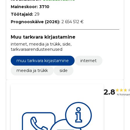
Maineskoor:
3710
Töötajaid:
29
Prognooskäive (2026):
2 654 512 €
Muu tarkvara kirjastamine
internet, meedia ja trükk, side,
tarkvaraarendusteenused
muu tarkvara kirjastamine
internet
meedia ja trükk
side
2.8
4 hinna