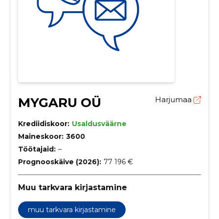
MYGARU OÜ
Harjumaa
Krediidiskoor:
Usaldusväärne
Maineskoor:
3600
Töötajaid:
–
Prognooskäive (2026):
77 196 €
Muu tarkvara kirjastamine
muu tarkvara kirjastamine