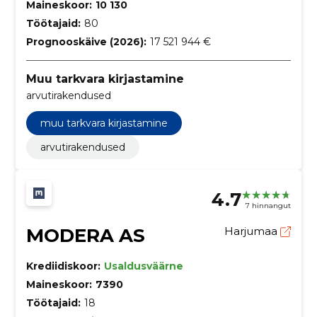
Maineskoor:
10 130
Töötajaid:
80
Prognooskäive (2026):
17 521 944 €
Muu tarkvara kirjastamine
arvutirakendused
muu tarkvara kirjastamine
arvutirakendused
4.7
7 hinnangut
MODERA AS
Harjumaa
Krediidiskoor:
Usaldusväärne
Maineskoor:
7390
Töötajaid:
18