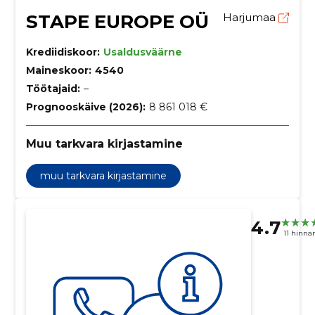
STAPE EUROPE OÜ
Harjumaa
Krediidiskoor:
Usaldusväärne
Maineskoor:
4540
Töötajaid:
–
Prognooskäive (2026):
8 861 018 €
Muu tarkvara kirjastamine
muu tarkvara kirjastamine
4.7
11 hinna