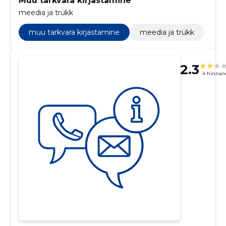
Muu tarkvara kirjastamine
meedia ja trükk
muu tarkvara kirjastamine
meedia ja trükk
2.3
4 hinnan