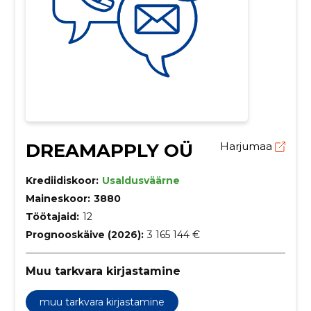
DREAMAPPLY OÜ
Harjumaa
Krediidiskoor:
Usaldusväärne
Maineskoor:
3880
Töötajaid:
12
Prognooskäive (2026):
3 165 144 €
Muu tarkvara kirjastamine
muu tarkvara kirjastamine