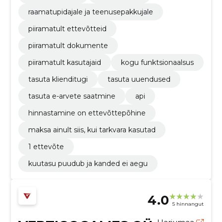
raamatupidajale ja teenusepakkujale
piiramatult ettevõtteid
piiramatult dokumente
piiramatult kasutajaid
kogu funktsionaalsus
tasuta klienditugi
tasuta uuendused
tasuta e-arvete saatmine
api
hinnastamine on ettevõttepõhine
maksa ainult siis, kui tarkvara kasutad
1 ettevõte
kuutasu puudub ja kanded ei aegu
4.0
5 hinnangut