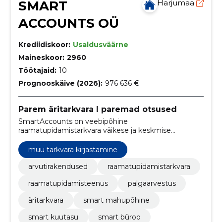
SMART
Harjumaa
ACCOUNTS OÜ
Krediidiskoor:
Usaldusväärne
Maineskoor:
2960
Töötajaid:
10
Prognooskäive (2026):
976 636 €
Parem äritarkvara I paremad otsused
SmartAccounts on veebipõhine
raamatupidamistarkvara väikese ja keskmise
suurusega ettevõtetele. Mugav rakendus koos
palgaarvestusega.
muu tarkvara kirjastamine
arvutirakendused
raamatupidamistarkvara
raamatupidamisteenus
palgaarvestus
äritarkvara
smart mahupõhine
smart kuutasu
smart büroo