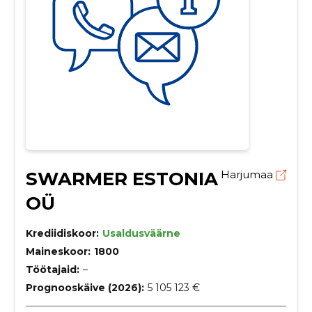
SWARMER ESTONIA
Harjumaa
OÜ
Krediidiskoor:
Usaldusväärne
Maineskoor:
1800
Töötajaid:
–
Prognooskäive (2026):
5 105 123 €