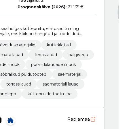
Töötajaid:
2
Prognooskäive (2026):
21 135 €
 sealhulgas küttepuitu, ehituspuitu ning
rjale, mis kõik on hangitud ja töödeldud
e ja kogukonna toetusele.
ööveldusmaterjalid
kütteklotsid
amata lauad
terrassilaud
palgivedu
dade müük
põrandalaudade müük
sõbralikud puidutooted
saematerjal
terrassilauad
saematerjali lauad
sanglepp
küttepuude tootmine
Ü
Raplamaa