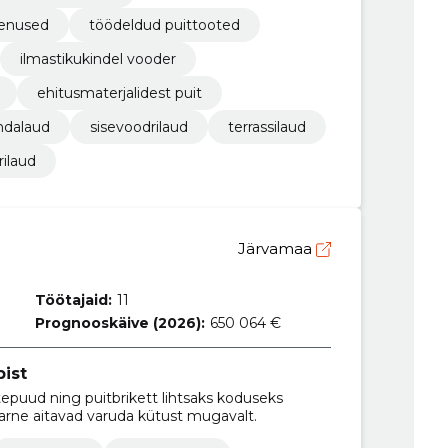
eenused
töödeldud puittooted
ilmastikukindel vooder
ehitusmaterjalidest puit
ndalaud
sisevoodrilaud
terrassilaud
rilaud
Järvamaa
Töötajaid:
11
Prognooskäive (2026):
650 064 €
ist
tepuud ning puitbrikett lihtsaks koduseks
tarne aitavad varuda kütust mugavalt.