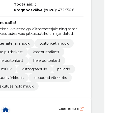
Töötajaid:
3
Prognooskäive (2026):
432 556 €
s valik!
ima kvaliteediga küttematerjale ning samal
 kasutades vaid jätkusuutlikult majandatud
õbralikke tootmisprotsesse.
tematerjali müük
puitbriketi müük
ne puitbrikett
kasepuitbrikett
e puitbrikett
hele puitbrikett
ti müük
küttegraanulid
pelletid
uud võrkkotis
lepapuud võrkkotis
ekütuse hulgimüük
Läänemaa