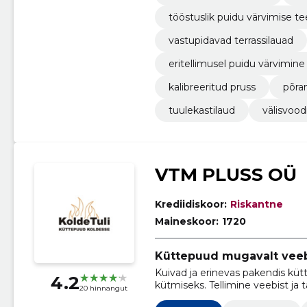
tööstuslik puidu värvimise t
vastupidavad terrassilauad
eritellimusel puidu värvimine
kalibreeritud pruss
põra
tuulekastilaud
välisvood
VTM PLUSS OÜ
Krediidiskoor:
Riskantne
Maineskoor:
1720
Küttepuud mugavalt veeb
Kuivad ja erinevas pakendis küt
4.2
kütmiseks. Tellimine veebist ja 
20 hinnangut