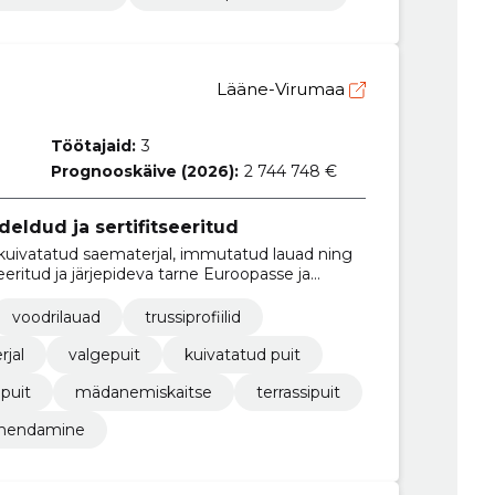
Lääne-Virumaa
Töötajaid:
3
Prognooskäive (2026):
2 744 748 €
deldud ja sertifitseeritud
 kuivatatud saematerjal, immutatud lauad ning
eeritud ja järjepideva tarne Euroopasse ja
voodrilauad
trussiprofiilid
jal
valgepuit
kuivatatud puit
ipuit
mädanemiskaitse
terrassipuit
vahendamine