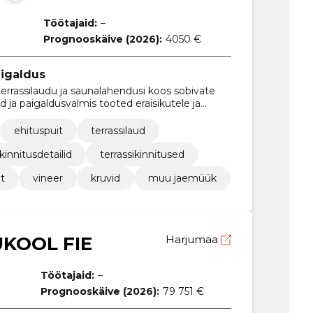
Töötajaid:
–
Prognooskäive (2026):
4050 €
aigaldus
terrassilaudu ja saunalahendusi koos sobivate
d ja paigaldusvalmis tooted eraisikutele ja
ehituspuit
terrassilaud
kinnitusdetailid
terrassikinnitused
t
vineer
kruvid
muu jaemüük
KOOL FIE
Harjumaa
Töötajaid:
–
Prognooskäive (2026):
79 751 €