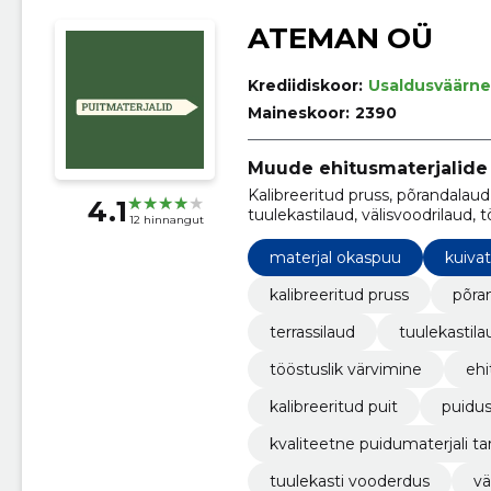
ATEMAN OÜ
Krediidiskoor:
Usaldusväärne
Maineskoor:
2390
Muude ehitusmaterjalide
Kalibreeritud pruss, põrandalaud,
4.1
tuulekastilaud, välisvoodrilaud, 
12 hinnangut
voodrilauad
materjal okaspuu
kuiva
kalibreeritud pruss
põra
terrassilaud
tuulekastila
tööstuslik värvimine
ehi
kalibreeritud puit
puidus
kvaliteetne puidumaterjali t
tuulekasti vooderdus
vä