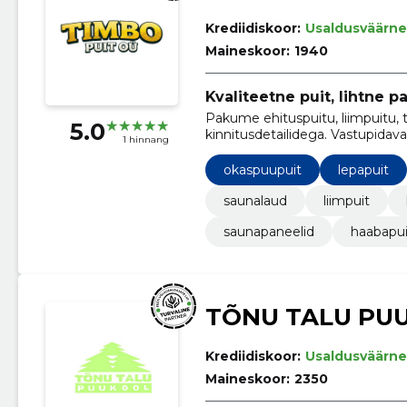
Krediidiskoor:
Usaldusväärne
Maineskoor:
1940
Kvaliteetne puit, lihtne p
Pakume ehituspuitu, liimpuitu, 
5.0
kinnitusdetailidega. Vastupidava
1 hinnang
professionaalidele.
okaspuupuit
lepapuit
saunalaud
liimpuit
saunapaneelid
haabapui
TÕNU TALU PUU
Krediidiskoor:
Usaldusväärne
Maineskoor:
2350