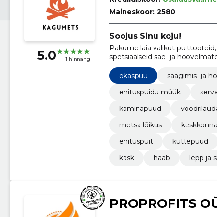
Maineskoor:
2580
Soojus Sinu koju!
Pakume laia valikut puittooteid,
5.0
spetsiaalseid sae- ja höövelmate
1 hinnang
pühendumusega keskkonnahoiul
okaspuu
saagimis- ja h
ehituspuidu müük
serv
kaminapuud
voodrilau
metsa lõikus
keskkonna
ehituspuit
küttepuud
kask
haab
lepp ja 
PROPROFITS O