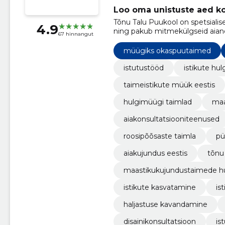
Loo oma unistuste aed k
Tõnu Talu Puukool on spetsialis
4.9
ning pakub mitmekülgseid aiand
67 hinnangut
haljastuse kavandamist ja istutu
müügiks okaspuutaimed
istutustööd
istikute hu
taimeistikute müük eestis
hulgimüügi taimlad
maa
aiakonsultatsiooniteenused
roosipõõsaste taimla
püs
aiakujundus eestis
tõnu 
maastikukujundustaimede h
istikute kasvatamine
is
haljastuse kavandamine
disainikonsultatsioon
is