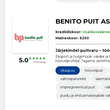
BENITO PUIT AS
Krediidiskoor:
Usaldusväärne
Maineskoor:
6250
Järjekindel puitvaru – töö
Eksport ja hulgimüük: värske ja
5.0
höövelprofiilid. Tagame sertifits
1 hinnang
Ühendkuningriiki.
okaspuu
höövelpuit
valmispaneelid
saemater
impregneeritud puit
väl
puidu ja ehitusmaterjalide 