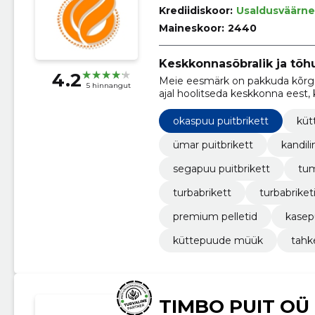
Krediidiskoor:
Usaldusväärne
Maineskoor:
2440
Keskkonnasõbralik ja tõhu
4.2
Meie eesmärk on pakkuda kõrge
5 hinnangut
ajal hoolitseda keskkonna eest,
metsade puitu ning keskkonnas
okaspuu puitbrikett
küt
ümar puitbrikett
kandili
segapuu puitbrikett
tum
turbabrikett
turbabrike
premium pelletid
kasep
küttepuude müük
tahk
TIMBO PUIT OÜ