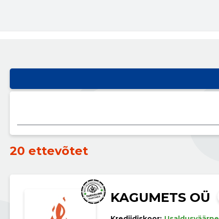
20 ettevõtet
KAGUMETS OÜ
Krediidiskoor:
Usaldusväärne