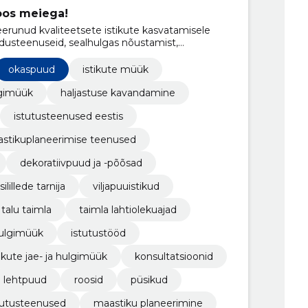
oos meiega!
eerunud kvaliteetsete istikute kasvatamisele
usteenuseid, sealhulgas nõustamist,
stöid.
okaspuud
istikute müük
lgimüük
haljastuse kavandamine
istutusteenused eestis
stikuplaneerimise teenused
dekoratiivpuud ja -põõsad
ilillede tarnija
viljapuuistikud
talu taimla
taimla lahtiolekuajad
ulgimüük
istutustööd
tikute jae- ja hulgimüük
konsultatsioonid
lehtpuud
roosid
püsikud
tutusteenused
maastiku planeerimine