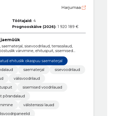
Harjumaa
Töötajaid:
4
Prognooskäive (2026):
1 920 189 €
 jaemüük
 saematerjal, sisevoodrilaud, terrassilaud,
tööstuslik värvimine, ehituspuit, sisemised
tatud ehituslik okaspuu saematerjal
ndalaud
saematerjal
sisevoodrilaud
ud
välisvoodrilaud
tuspuit
sisemised voodrilauad
t põrandalaud
arnimine
välisterrassi lauad
lisvoodripaneelid