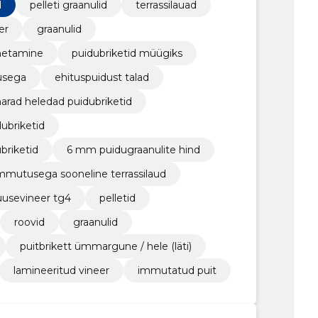
d
pelleti graanulid
terrassilauad
er
graanulid
imetamine
puidubriketid müügiks
tusega
ehituspuidust talad
arad heledad puidubriketid
ubriketid
briketid
6 mm puidugraanulite hind
immutusega sooneline terrassilaud
uusevineer tg4
pelletid
roovid
graanulid
puitbrikett ümmargune / hele (läti)
lamineeritud vineer
immutatud puit