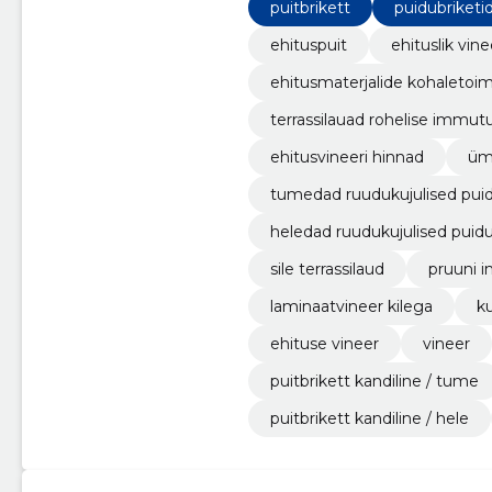
puitbrikett
puidubriketi
ehituspuit
ehituslik vine
ehitusmaterjalide kohaleto
terrassilauad rohelise immu
ehitusvineeri hinnad
üm
tumedad ruudukujulised puid
heledad ruudukujulised puidu
sile terrassilaud
pruuni 
laminaatvineer kilega
k
ehituse vineer
vineer
puitbrikett kandiline / tume
puitbrikett kandiline / hele