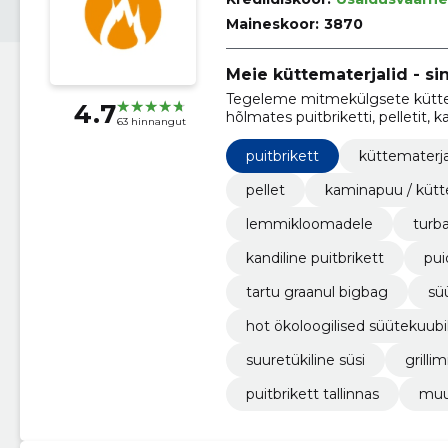
Maineskoor:
3870
Meie küttematerjalid - si
Tegeleme mitmekülgsete küttema
4.7
hõlmates puitbriketti, pelletit,
63 hinnangut
mõeldud tooteid Tallinnas.
puitbrikett
küttematerja
pellet
kaminapuu / kütt
lemmikloomadele
turba
kandiline puitbrikett
pui
tartu graanul bigbag
sü
hot ökoloogilised süütekuub
suuretükiline süsi
grilli
puitbrikett tallinnas
muu