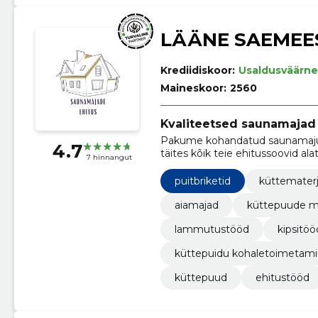
LÄÄNE SAEMEE
Krediidiskoor:
Usaldusväärne
Maineskoor:
2560
Kvaliteetsed saunamajad –
Pakume kohandatud saunamaju,
4.7
täites kõik teie ehitussoovid a
7 hinnangut
maapinna ettevalmistuste tööd
puitbriketid
küttematerj
aiamajad
küttepuude 
lammutustööd
kipsitöö
küttepuidu kohaletoimetam
küttepuud
ehitustööd