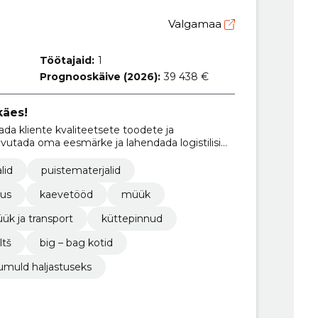
Valgamaa
Töötajaid:
1
Prognooskäive (2026):
39 438 €
käes!
da kliente kvaliteetsete toodete ja
avutada oma eesmärke ja lahendada logistilisi
lid
puistematerjalid
us
kaevetööd
müük
ük ja transport
küttepinnud
tš
big – bag kotid
lumuld haljastuseks