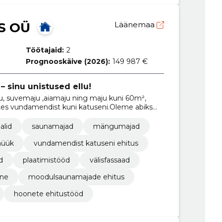
S OÜ
Läänemaa
Töötajaid:
2
Prognooskäive (2026):
149 987 €
 sinu unistused ellu!
 suvemaju ,aiamaju ning maju kuni 60m²,
lates vundamendist kuni katuseni.Oleme abiks
ele.
alid
saunamajad
mängumajad
müük
vundamendist katuseni ehitus
d
plaatimistööd
välisfassaad
ine
moodulsaunamajade ehitus
hoonete ehitustööd