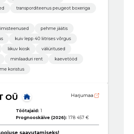
ed
transporditeenus peugeot boxeriga
rimisteenused
pehme jäätis
us
kuiv lepp 40 liitrises võrgus
liikuv kiosk
väliüritused
minilaaduri rent
kaevetööd
ume koristus
T OÜ
Harjumaa
Töötajaid:
1
Prognooskäive (2026):
178 457 €
 soojuse saavutamiseks!