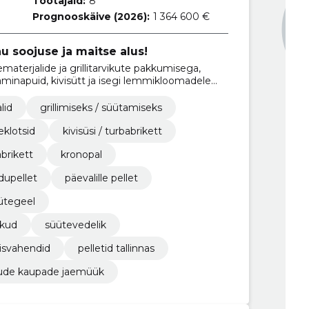
Töötajaid:
8
Prognooskäive (2026):
1 364 600 €
nu soojuse ja maitse alus!
terjalide ja grillitarvikute pakkumisega,
 kaminapuid, kivisütt ja isegi lemmikloomadele
lid
grillimiseks / süütamiseks
eklotsid
kivisüsi / turbabrikett
brikett
kronopal
dupellet
päevalille pellet
ütegeel
ikud
süütevedelik
misvahendid
pelletid tallinnas
de kaupade jaemüük