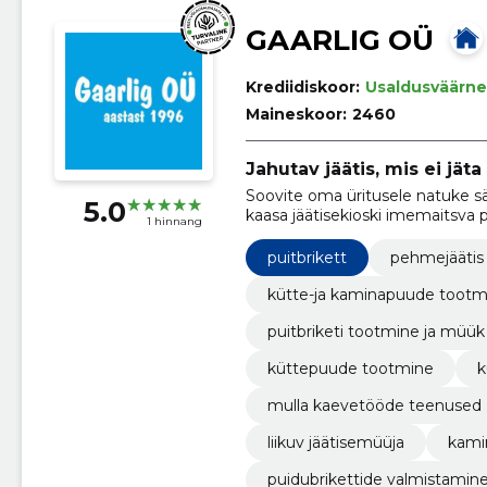
GAARLIG OÜ
Krediidiskoor:
Usaldusväärne
Maineskoor:
2460
Jahutav jäätis, mis ei jät
Soovite oma üritusele natuke s
5.0
kaasa jäätisekioski imemaitsva 
1 hinnang
garanteerime, et iga suu saab 
puitbrikett
pehmejäätis
kütte-ja kaminapuude tootm
puitbriketi tootmine ja müük
küttepuude tootmine
k
mulla kaevetööde teenused
liikuv jäätisemüüja
kami
puidubrikettide valmistamin