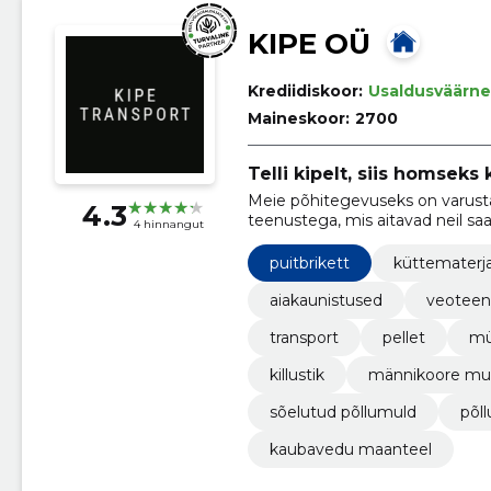
KIPE OÜ
Krediidiskoor:
Usaldusväärne
Maineskoor:
2700
Telli kipelt, siis homseks 
Meie põhitegevuseks on varusta
4.3
teenustega, mis aitavad neil sa
4 hinnangut
väljakutseid.
puitbrikett
küttematerja
aiakaunistused
veoteen
transport
pellet
mü
killustik
männikoore mul
sõelutud põllumuld
põl
kaubavedu maanteel