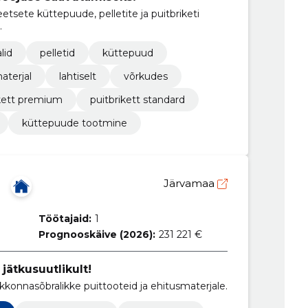
tsete küttepuude, pelletite ja puitbriketi
.
lid
pelletid
küttepuud
aterjal
lahtiselt
võrkudes
ikett premium
puitbrikett standard
küttepuude tootmine
Ü
Järvamaa
Töötajaid:
1
Prognooskäive (2026):
231 221 €
jätkusuutlikult!
kkonnasõbralikke puittooteid ja ehitusmaterjale.