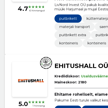
LivNord Invest OÜ pakub kvalitee
4.7
müüki Harjumaal ja mujal Eestis
6 hinnangut
puitbrikett
küttematerja
materjali transport
saem
puitbrikett extra
puitbr
konteineris
konteineris
EHITUSHALL O
Krediidiskoor:
Usaldusväärne
Maineskoor:
2180
Ehitame roheliselt, elame 
Pakume Eesti turule valikut kes
5.0
1 hinnang