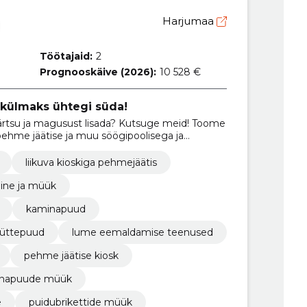
Harjumaa
Töötajaid:
2
Prognooskäive (2026):
10 528 €
a külmaks ühtegi süda!
ärtsu ja magusust lisada? Kutsuge meid! Toome
pehme jäätise ja muu söögipoolisega ja
magusaks!
liikuva kioskiga pehmejäätis
ine ja müük
kaminapuud
üttepuud
lume eemaldamise teenused
pehme jäätise kiosk
napuude müük
e
puidubrikettide müük