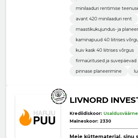
minilaaduri rentimise teenus
avant 420 minilaaduri rent
maastikukujundus- ja planee
kaminapuud 40 liitrises võrg
kuiv kask 40 liitrises võrgus
firmaüritused ja suvepäevad
pinnase planeerimine
l
LIVNORD INVES
Krediidiskoor:
Usaldusväärne
Maineskoor:
2330
Meie küttematerjal, sinu