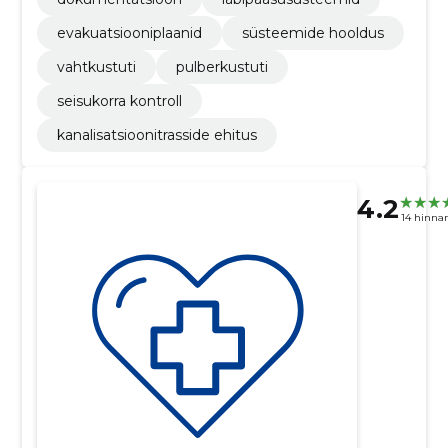
evakuatsiooniplaanid
süsteemide hooldus
vahtkustuti
pulberkustuti
seisukorra kontroll
kanalisatsioonitrasside ehitus
4.2
14 hinna