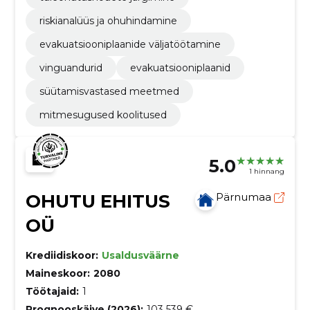
riskianalüüs ja ohuhindamine
evakuatsiooniplaanide väljatöötamine
vinguandurid
evakuatsiooniplaanid
süütamisvastased meetmed
mitmesugused koolitused
5.0
1 hinnang
OHUTU EHITUS
Pärnumaa
OÜ
Krediidiskoor:
Usaldusväärne
Maineskoor:
2080
Töötajaid:
1
Prognooskäive (2026):
103 539 €