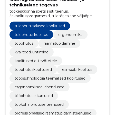
tehnikaalane tegevus
töökeskkonna spetsialisti teenus,
ärikoolitusprogrammid, tuletõrjealane väljaõpe
töötajatele, sertifitseeritud esmaabikoolitus,
tööpsühholoogia seminarid, riskihindamise
tuleohutusalased koolitused
konsultatsioonid, ISO standardite juurutamine,
tuleohutuskoolitus, tööohutusalane koolitus,
tuleohutuskoolitus
ergonoomika
ettevõtete koolitus
tööohutus
raamatupidamine
kvaliteedijuhtimine
koolitused ettevõtetele
tööohutuskoolitused
esmaabi koolitus
tööpsühholoogia teemalised koolitused
ergonoomilised lahendused
tööohutuse kursused
töökoha ohutuse teenused
professionaalsed raamatupidamisteenused