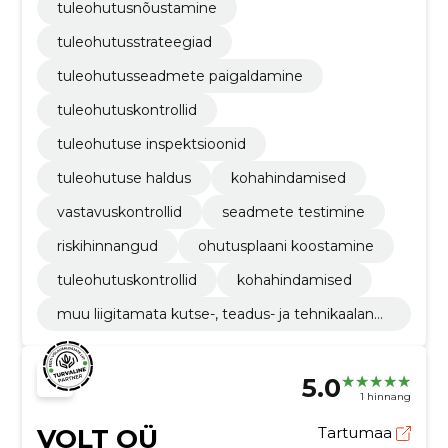
tuleohutusnõustamine
tuleohutusstrateegiad
tuleohutusseadmete paigaldamine
tuleohutuskontrollid
tuleohutuse inspektsioonid
tuleohutuse haldus
kohahindamised
vastavuskontrollid
seadmete testimine
riskihinnangud
ohutusplaani koostamine
tuleohutuskontrollid
kohahindamised
muu liigitamata kutse-, teadus- ja tehnikaalane
tegevus
5.0
1 hinnang
VOLT OÜ
Tartumaa