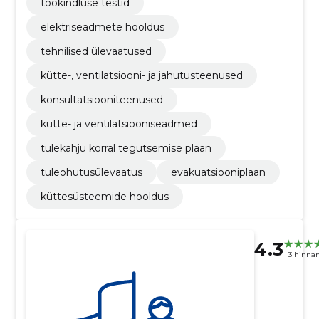
töökindluse testid
elektriseadmete hooldus
tehnilised ülevaatused
kütte-, ventilatsiooni- ja jahutusteenused
konsultatsiooniteenused
kütte- ja ventilatsiooniseadmed
tulekahju korral tegutsemise plaan
tuleohutusülevaatus
evakuatsiooniplaan
küttesüsteemide hooldus
4.3
3 hinna