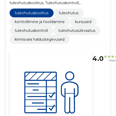
tuleohutuskoolitus, Tuleohutuskontroll,
Tuleohutusülevaatus, kursused
tuleohutuskoolitus
tuleohutus
kontrollimine ja hooldamine
kursused
tuleohutuskontroll
tuleohutusülevaatus
kinnisvara haldustegevused
4.0
1 hin