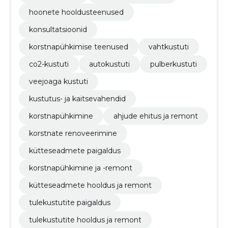
hoonete hooldusteenused
konsultatsioonid
korstnapühkimise teenused
vahtkustuti
co2-kustuti
autokustuti
pulberkustuti
veejoaga kustuti
kustutus- ja kaitsevahendid
korstnapühkimine
ahjude ehitus ja remont
korstnate renoveerimine
kütteseadmete paigaldus
korstnapühkimine ja -remont
kütteseadmete hooldus ja remont
tulekustutite paigaldus
tulekustutite hooldus ja remont