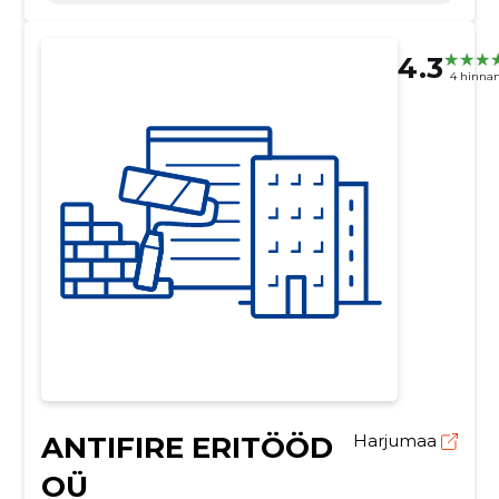
tegevus
4.3
4 hinna
ANTIFIRE ERITÖÖD
Harjumaa
OÜ