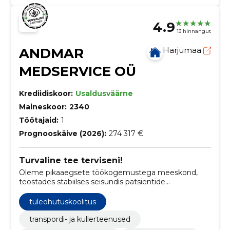
4.9
13 hinnangut
ANDMAR
Harjumaa
MEDSERVICE OÜ
Krediidiskoor:
Usaldusväärne
Maineskoor:
2340
Töötajaid:
1
Prognooskäive (2026):
274 317 €
Turvaline tee terviseni!
Oleme pikaaegsete töökogemustega meeskond,
teostades stabiilses seisundis patsientide
meditsiinilist transporti (haige transport) Eesti siseselt
kui ka EU riikides.
tuleohutuskoolitus
transpordi- ja kullerteenused