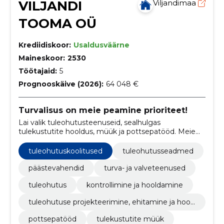
VILJANDI
Viljandimaa
TOOMA OÜ
Krediidiskoor:
Usaldusväärne
Maineskoor:
2530
Töötajaid:
5
Prognooskäive (2026):
64 048 €
Turvalisus on meie peamine prioriteet!
Lai valik tuleohutusteenuseid, sealhulgas
tulekustutite hooldus, müük ja pottsepatööd. Meie
eesmärk on tagada klientide turvalisus ning aidata
Teil täita ohutusnõudeid.
tuleohutuskoolitused
tuleohutusseadmed
päästevahendid
turva- ja valveteenused
tuleohutus
kontrollimine ja hooldamine
tuleohutuse projekteerimine, ehitamine ja hool
damine
pottsepatööd
tulekustutite müük