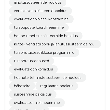
jahutussüsteemide hooldus
ventilatsioonisüsteemi hooldus
evakuatsiooniplaani koostamine
tuleõppuste koordineerimine
hoone tehniliste süsteemide hooldus
kütte-, ventilatsiooni- ja jahutussüsteemide hool
dus
tuleohutusteadlikkuse programmid
tuleohutusteenused
evakuatsioonikorraldus
hoonete tehniliste süsteemide hooldus
häireseire
regulaarne hooldus
süsteemide paigaldus
evakuatsiooniplaneerimine