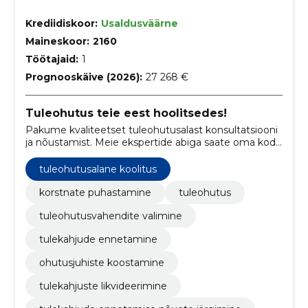
Krediidiskoor:
Usaldusväärne
Maineskoor:
2160
Töötajaid:
1
Prognooskäive (2026):
27 268 €
Tuleohutus teie eest hoolitsedes!
Pakume kvaliteetset tuleohutusalast konsultatsiooni
ja nõustamist. Meie ekspertide abiga saate oma kodu
või asutust tuleohutusstandarditele vastavaks muuta.
tuleohutusalane koolitus
korstnate puhastamine
tuleohutus
tuleohutusvahendite valimine
tulekahjude ennetamine
ohutusjuhiste koostamine
tulekahjuste likvideerimine