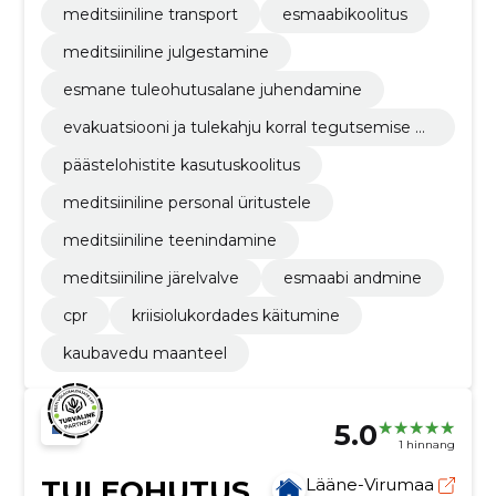
meditsiiniline transport
esmaabikoolitus
meditsiiniline julgestamine
esmane tuleohutusalane juhendamine
evakuatsiooni ja tulekahju korral tegutsemise õ
ppused
päästelohistite kasutuskoolitus
meditsiiniline personal üritustele
meditsiiniline teenindamine
meditsiiniline järelvalve
esmaabi andmine
cpr
kriisiolukordades käitumine
kaubavedu maanteel
5.0
1 hinnang
TULEOHUTUS
Lääne-Virumaa