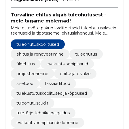
Turvaline ehitus algab tuleohutusest -
meie tagame mõlemad!
Meie ettevõte pakub kvaliteetseid tuleohutusalaseid
teenuseid ja tipptasemel ehituslahendusi. Meie
kogenud meeskond tagab sujuva protsessi ja täpse
tulemuse, mis vastab kliendi vajadustele ning loob
tuleohutuskoolitused
turvalise ja kaasaegse elukeskkonna.
ehitus ja renoveerimine
tuleohutus
üldehitus
evakuatsiooniplaanid
projekteerimine
ehitusjärelvalve
sisetööd
fassaaditööd
tulekustutuskoolitused ja -õppused
tuleohutusaudit
tuletõrje tehnika paigaldus
evakuatsiooniplaanide loomine