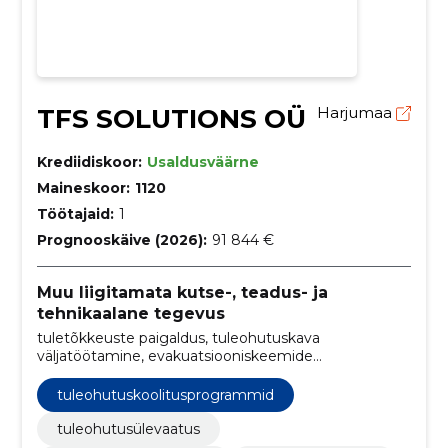
TFS SOLUTIONS OÜ
Harjumaa
Krediidiskoor:
Usaldusväärne
Maineskoor:
1120
Töötajaid:
1
Prognooskäive (2026):
91 844 €
Muu liigitamata kutse-, teadus- ja
tehnikaalane tegevus
tuletõkkeuste paigaldus, tuleohutuskava
väljatöötamine, evakuatsiooniskeemide
konsultatsioonid, tuleohutuse enesehindamise
aruanne, tööalase tuleohutuse kaart, tulekustuti
tuleohutuskoolitusprogrammid
hooldus, tuletõrjevoolikusüsteemi teenused, koolitus,
ohutus tööl, tuleohutuse juhtimine
tuleohutusülevaatus