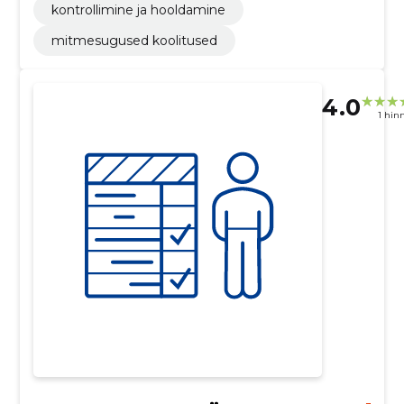
kontrollimine ja hooldamine
mitmesugused koolitused
4.0
1 hin