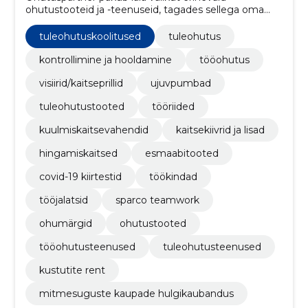
ohutustooteid ja -teenuseid, tagades sellega oma
klientidele turvalise ja ohutu töökeskkonna
tuleohutuskoolitused
tuleohutus
kontrollimine ja hooldamine
tööohutus
visiirid/kaitseprillid
ujuvpumbad
tuleohutustooted
tööriided
kuulmiskaitsevahendid
kaitsekiivrid ja lisad
hingamiskaitsed
esmaabitooted
covid-19 kiirtestid
töökindad
tööjalatsid
sparco teamwork
ohumärgid
ohutustooted
tööohutusteenused
tuleohutusteenused
kustutite rent
mitmesuguste kaupade hulgikaubandus