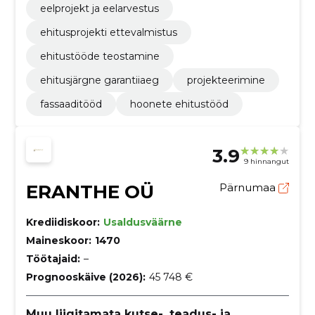
eelprojekt ja eelarvestus
ehitusprojekti ettevalmistus
ehitustööde teostamine
ehitusjärgne garantiiaeg
projekteerimine
fassaaditööd
hoonete ehitustööd
3.9
9 hinnangut
ERANTHE OÜ
Pärnumaa
Krediidiskoor:
Usaldusväärne
Maineskoor:
1470
Töötajaid:
–
Prognooskäive (2026):
45 748 €
Muu liigitamata kutse-, teadus- ja