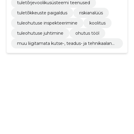
tuletõrjevoolikusüsteemi teenused
tuletõkkeuste paigaldus
riskianalüüs
tuleohutuse inspekteerimine
koolitus
tuleohutuse juhtimine
ohutus tööl
muu liigitamata kutse-, teadus- ja tehnikaalane
tegevus