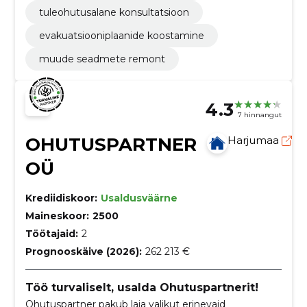
tuleohutusalane konsultatsioon
evakuatsiooniplaanide koostamine
muude seadmete remont
4.3
7 hinnangut
OHUTUSPARTNER
Harjumaa
OÜ
Krediidiskoor:
Usaldusväärne
Maineskoor:
2500
Töötajaid:
2
Prognooskäive (2026):
262 213 €
Töö turvaliselt, usalda Ohutuspartnerit!
Ohutuspartner pakub laia valikut erinevaid