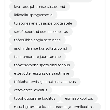
kvaliteedijuhtimise süsteemid
ärikoolitusprogrammid
tuletõrjealane väljaõpe töötajatele
sertifitseeritud esmaabikoolitus
tööpsühholoogia seminarid
riskihindamise konsultatsioonid
iso standardite juurutamine
töökeskkonna spetsialisti teenus
ettevõtte ressursside säästmine
töökoha tervise ja ohutuse vastavus
ettevõtete koolitus
tööohutusalane koolitus
esmaabikoolitus
muu liigitamata kutse-, teadus- ja tehnikaalane