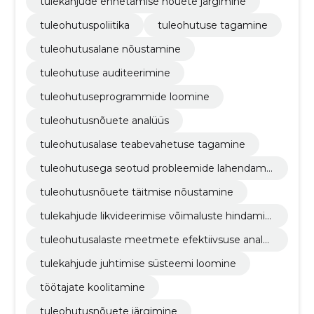
tulekahjude ennetamise nõuete järgimine
tuleohutuspoliitika
tuleohutuse tagamine
tuleohutusalane nõustamine
tuleohutuse auditeerimine
tuleohutuseprogrammide loomine
tuleohutusnõuete analüüs
tuleohutusalase teabevahetuse tagamine
tuleohutusega seotud probleemide lahendami
ne
tuleohutusnõuete täitmise nõustamine
tulekahjude likvideerimise võimaluste hindamin
e
tuleohutusalaste meetmete efektiivsuse analü
üs
tulekahjude juhtimise süsteemi loomine
töötajate koolitamine
tuleohutusnõuete järgimine