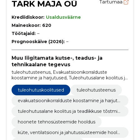
TARK MAJA OÜ
Tartumaa
Krediidiskoor:
Usaldusväärne
Maineskoor:
620
Töötajaid:
–
Prognooskäive (2026):
–
Muu liigitamata kutse-, teadus- ja
tehnikaalane tegevus
tuleohutusteenus, Evakuatsioonikorralduste
koostamine ja harjutused, Tuleohutusalane koolitus ja
teadlikkuse tõstmine, Hoonete tehnosüsteemide
hooldus, Küte, ventilatsiooni ja jahutussüsteemide
tuleohutuskoolitused
tuleohutusteenus
hooldus, jahutussüsteemide hooldus,
ventilatsioonisüsteemi hooldus, evakuatsiooniplaani
evakuatsioonikorralduste koostamine ja harjutu
koostamine, tuleõppuste koordineerimine, hoone
sed
tuleohutusalane koolitus ja teadlikkuse tõstmin
tehniliste süsteemide hooldus
e
hoonete tehnosüsteemide hooldus
küte, ventilatsiooni ja jahutussüsteemide hoold
us