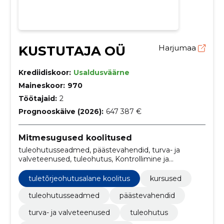
KUSTUTAJA OÜ
Harjumaa
Krediidiskoor:
Usaldusväärne
Maineskoor:
970
Töötajaid:
2
Prognooskäive (2026):
647 387 €
Mitmesugused koolitused
tuleohutusseadmed, päästevahendid, turva- ja
valveteenused, tuleohutus, Kontrollimine ja
hooldamine, Tuletõrjeohutusalane koolitus, kursused
tuletõrjeohutusalane koolitus
kursused
tuleohutusseadmed
päästevahendid
turva- ja valveteenused
tuleohutus