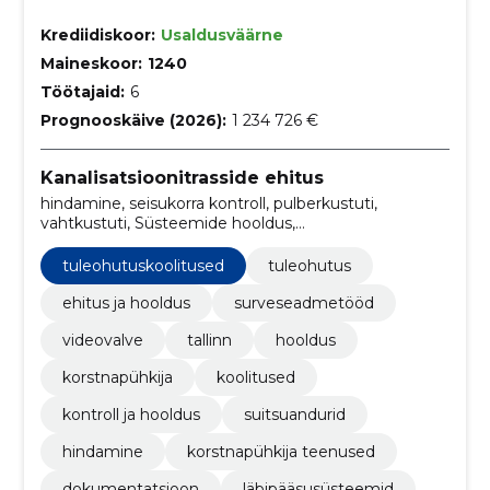
Krediidiskoor:
Usaldusväärne
Maineskoor:
1240
Töötajaid:
6
Prognooskäive (2026):
1 234 726 €
Kanalisatsioonitrasside ehitus
hindamine, seisukorra kontroll, pulberkustuti,
vahtkustuti, Süsteemide hooldus,
tuleohutuskoolitused, evakuatsiooniplaanid,
läbipääsusüsteemid, dokumentatsioon,
tuleohutuskoolitused
tuleohutus
korstnapühkija teenused
ehitus ja hooldus
surveseadmetööd
videovalve
tallinn
hooldus
korstnapühkija
koolitused
kontroll ja hooldus
suitsuandurid
hindamine
korstnapühkija teenused
dokumentatsioon
läbipääsusüsteemid