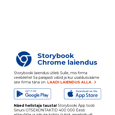
Storybook
Chrome laiendus
Storybooki laiendus ütleb Sulle, mis firma
veebilehel Sa parajasti viibid ja kui usaldusväärne
see firma täna on.
LAADI LAIENDUS ALLA
Näed helistaja tausta!
Storybooki Äpp toob
Sinuni
OTSEKONTAKTID
400 000 Eesti
ettevõtte ja isikute kohta (juhid, ametnikud).