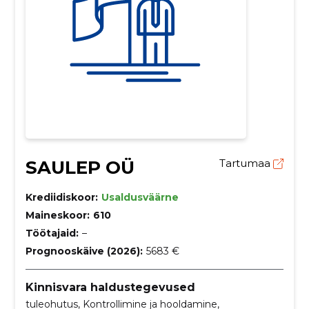
SAULEP OÜ
Tartumaa
Krediidiskoor:
Usaldusväärne
Maineskoor:
610
Töötajaid:
–
Prognooskäive (2026):
5683 €
Kinnisvara haldustegevused
tuleohutus, Kontrollimine ja hooldamine,