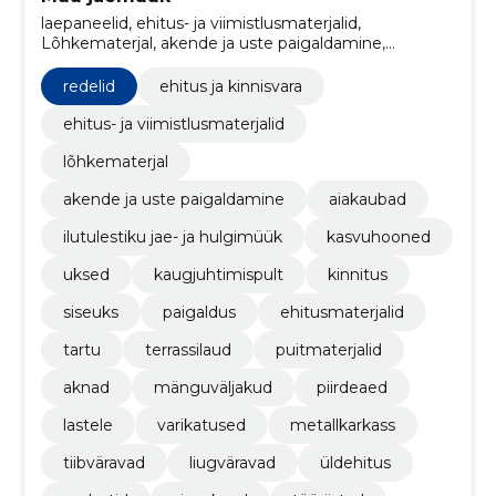
laepaneelid, ehitus- ja viimistlusmaterjalid,
Lõhkematerjal, akende ja uste paigaldamine,
Aiakaubad, ilutulestiku jae- ja hulgimüük,
kasvuhooned, uksed, kaugjuhtimispult, kinnitus
redelid
ehitus ja kinnisvara
ehitus- ja viimistlusmaterjalid
lõhkematerjal
akende ja uste paigaldamine
aiakaubad
ilutulestiku jae- ja hulgimüük
kasvuhooned
uksed
kaugjuhtimispult
kinnitus
siseuks
paigaldus
ehitusmaterjalid
tartu
terrassilaud
puitmaterjalid
aknad
mänguväljakud
piirdeaed
lastele
varikatused
metallkarkass
tiibväravad
liugväravad
üldehitus