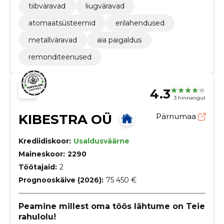
tiibväravad
liugväravad
atomaatsüsteemid
erilahendused
metallväravad
aia paigaldus
remonditeenused
4.3
3 hinnangut
KIBESTRA OÜ
Pärnumaa
Krediidiskoor:
Usaldusväärne
Maineskoor:
2290
Töötajaid:
2
Prognooskäive (2026):
75 450 €
Peamine millest oma töös lähtume on Teie
rahulolu!