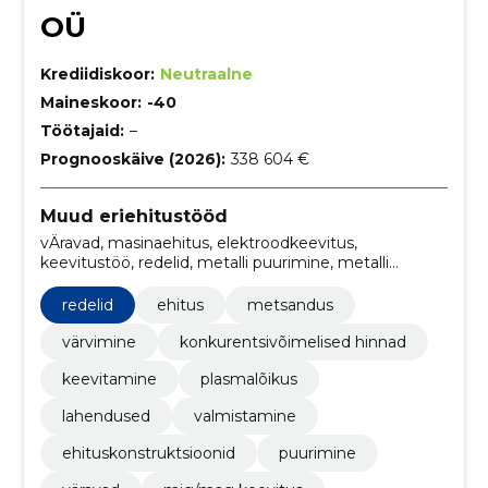
OÜ
Krediidiskoor:
Neutraalne
Maineskoor:
-40
Töötajaid:
–
Prognooskäive (2026):
338 604 €
Muud eriehitustööd
vÄravad, masinaehitus, elektroodkeevitus,
keevitustöö, redelid, metalli puurimine, metalli
värvimine, käsipuud, saagimine, TIG Keevitus
redelid
ehitus
metsandus
värvimine
konkurentsivõimelised hinnad
keevitamine
plasmalõikus
lahendused
valmistamine
ehituskonstruktsioonid
puurimine