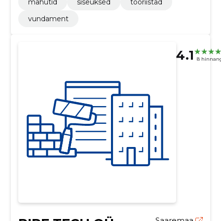
mahutid
siseuksed
tööriistad
vundament
4.1
8 hinnan
Saaremaa