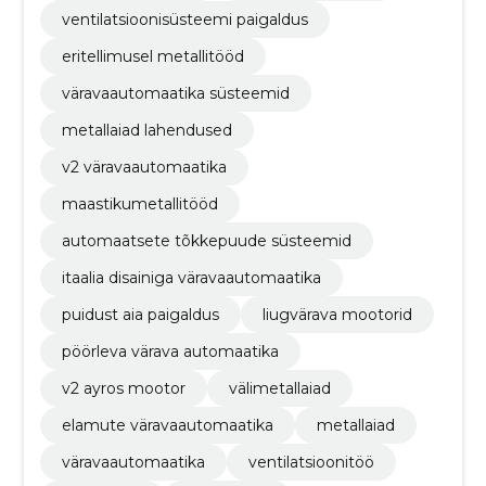
ventilatsioonisüsteemi paigaldus
eritellimusel metallitööd
väravaautomaatika süsteemid
metallaiad lahendused
v2 väravaautomaatika
maastikumetallitööd
automaatsete tõkkepuude süsteemid
itaalia disainiga väravaautomaatika
puidust aia paigaldus
liugvärava mootorid
pöörleva värava automaatika
v2 ayros mootor
välimetallaiad
elamute väravaautomaatika
metallaiad
väravaautomaatika
ventilatsioonitöö