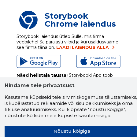
Storybook
Chrome laiendus
Storybooki laiendus ütleb Sulle, mis firma
veebilehel Sa parajasti viibid ja kui usaldusväärne
see firma täna on.
LAADI LAIENDUS ALLA
Näed helistaja tausta!
Storybooki Äpp toob
Sinuni
OTSEKONTAKTID
400 000 Eesti
Hindame teie privaatsust
ettevõtte ja isikute kohta (juhid, ametnikud).
Andmed on rikastatud maksevõime ja
Kasutame küpsiseid teie sirvimiskogemuse täiustamiseks,
finantsinfoga.
isikupärastatud reklaamide või sisu pakkumiseks ja oma
liikluse analüüsimiseks. Kui klõpsate "nõustu kõigiga",
nõustute kõikide meie küpsiste kasutamisega.
Tööriistad
Nõustu kõigiga
Sooduspakkumised