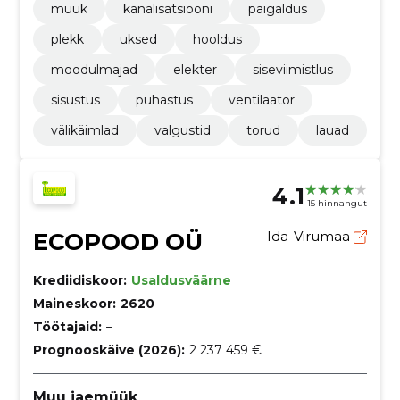
müük
kanalisatsiooni
paigaldus
plekk
uksed
hooldus
moodulmajad
elekter
siseviimistlus
sisustus
puhastus
ventilaator
välikäimlad
valgustid
torud
lauad
4.1
15 hinnangut
ECOPOOD OÜ
Ida-Virumaa
Krediidiskoor:
Usaldusväärne
Maineskoor:
2620
Töötajaid:
–
Prognooskäive (2026):
2 237 459 €
Muu jaemüük