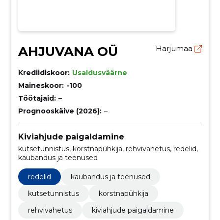
AHJUVANA OÜ
Harjumaa
Krediidiskoor:
Usaldusväärne
Maineskoor:
-100
Töötajaid:
–
Prognooskäive (2026):
–
Kiviahjude paigaldamine
kutsetunnistus, korstnapühkija, rehvivahetus, redelid,
kaubandus ja teenused
redelid
kaubandus ja teenused
kutsetunnistus
korstnapühkija
rehvivahetus
kiviahjude paigaldamine