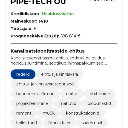
PIPE-TECH OÜ
Krediidiskoor:
Usaldusväärne
Maineskoor:
1410
Töötajaid:
6
Prognooskäive (2026):
598 814 €
Kanalisatsioonitrasside ehitus
Kanalisatsioonitrasside ehitus, redelid, paigaldus,
hooldus, juhtimine, septikud, hinnapakkumised,
projektijuht, Kanalisatsioonikaevud, keskkonnaehitus
redelid
ehitus ja kinnisvara
ehitus- ja kinnisvarateenused
hooneehitusfirmad
ehitus
ehitamine
projekteerimine
mahutid
biopuhastid
remont
müük
konstruktsioonid
kollektorid
õlipüüdurid
saaremaal