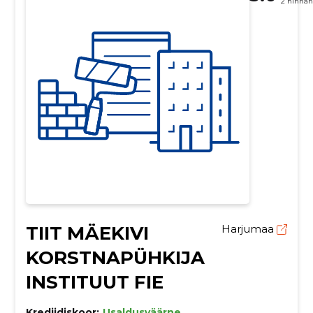
2 hinna
TIIT MÄEKIVI
Harjumaa
KORSTNAPÜHKIJA
INSTITUUT FIE
Krediidiskoor:
Usaldusväärne