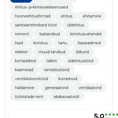
ehitus- ja kinnisvarateenused
hooneehitusfirmad
ehitus
ehitamine
sanitaartehnilised tööd
üldehitus
remont
lisatarvikud
kinnitusvahendid
lisad
koristus
tartu
lisaseadmed
elekter
muud tarvikud
lõikurid
komplektid
tallinn
üldehitustööd
kaamerad
viimistlustööd
ventilatsioonitööd
korrashoid
haldamine
generaatorid
ventilaatorid
tööriistade rent
ekskavaatorid
5.0