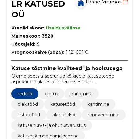
LR KATUSED
Lääne-Virumaa
OÜ
Krediidiskoor:
Usaldusväärne
Maineskoor:
3520
Töötajaid:
9
Prognooskäive (2026):
1 121 501 €
Katuse tõstmine kvaliteedi ja hoolsusega
Oleme spetsialiseerunud kõikidele katusetööde
aspektidele alates planeerimisest kuni
lõppviimistluseni. Pakume personaalseid teenuseid,
õiglasi hindu ja tööde õigeaegset teostamist.
redelid
ehitus
ehitamine
plekitööd
katusetööd
kantimine
liistprofiilid
aknaplekid
renoveerimine
katuse turva- ja ohutusvarustus
katuseakende paigaldamine