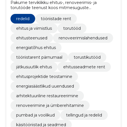
Pakume terviklikku ehitus-, renoveerimis- ja
torutööde teenust koos mitmesuguste
renditööriistadega.
redelid
tööriistade rent
ehitus ja viimistlus
torutööd
ehitusteenused
renoveerimislahendused
energiatõhus ehitus
tööriistarent pärnumaal
torustikutööd
jätkusuutlik ehitus
ehitusseadmete rent
ehitusprojektide teostamine
energiasäästlikud uuendused
arhitektuuriline restaureerimine
renoveerimine ja ümberehitamine
pumbad ja voolikud
tellingud ja redelid
käsitööriistad ja seadmed