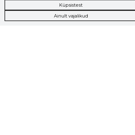
Hanked
Küpsistest
Tööturg
Sihtkliendid
Ainult vajalikud
Rakendused
Lisavõimalused
Inforegister
Krediidihaldus
Raportid
Müügihaldus CRM
API
Ettevõttest
Grupist
Kontakt
Liitu meiega
Uudised
KKK
Telli Storybooki nipikiri
Saadame Sulle kasulikke nippe, kuidas saad