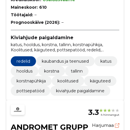
Maineskoor:
610
Töötajaid:
–
Prognooskäive (2026):
–
Kiviahjude paigaldamine
katus, hooldus, korstna, tallinn, korstnapühkija,
Koolitused, käiguteed, pottsepatööd, redelid,
kaubandus ja teenused
redelid
kaubandus ja teenused
katus
hooldus
korstna
tallinn
korstnapühkija
koolitused
käiguteed
pottsepatööd
kiviahjude paigaldamine
3.3
4 hinnangut
ANDROMET GRUPP
Harjumaa