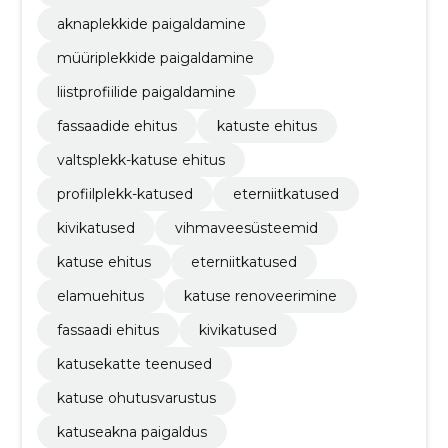
aknaplekkide paigaldamine
müüriplekkide paigaldamine
liistprofiilide paigaldamine
fassaadide ehitus
katuste ehitus
valtsplekk-katuse ehitus
profiilplekk-katused
eterniitkatused
kivikatused
vihmaveesüsteemid
katuse ehitus
eterniitkatused
elamuehitus
katuse renoveerimine
fassaadi ehitus
kivikatused
katusekatte teenused
katuse ohutusvarustus
katuseakna paigaldus