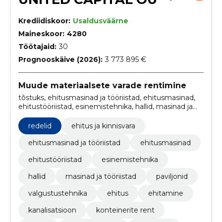
Krediidiskoor:
Usaldusväärne
Maineskoor:
4280
Töötajaid:
30
Prognooskäive (2026):
3 773 895 €
Muude materiaalsete varade rentimine
tõstuks, ehitusmasinad ja tööriistad, ehitusmasinad,
ehitustööriistad, esinemistehnika, hallid, masinad ja
tööriistad, paviljonid, valgustustehnika, Moodul- ja
teisaldatavad ehitised
redelid
ehitus ja kinnisvara
ehitusmasinad ja tööriistad
ehitusmasinad
ehitustööriistad
esinemistehnika
hallid
masinad ja tööriistad
paviljonid
valgustustehnika
ehitus
ehitamine
kanalisatsioon
konteinerite rent