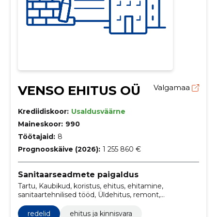
VENSO EHITUS OÜ
Valgamaa
Krediidiskoor:
Usaldusväärne
Maineskoor:
990
Töötajaid:
8
Prognooskäive (2026):
1 255 860 €
Sanitaarseadmete paigaldus
Tartu, Kaubikud, koristus, ehitus, ehitamine,
sanitaartehnilised tööd, Üldehitus, remont,
lisatarvikud, kinnitusvahendid
redelid
ehitus ja kinnisvara