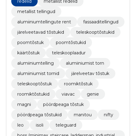
poomtõstuk, poomtõstukid, käärtõstuk,
redelid
metallist redelid
teleskooplaadur
metallist tellingud
alumiiniumtellingute rent
fassaaditellingud
järelveetavad tõstukid
teleskooptõstukid
poomtõstuk
poomtõstukid
käärtõstuk
teleskooplaadur
alumiiniumtelling
alumiiniumist torn
alumiiniumist tornid
järelveetav tõstuk
teleskooptõstuk
roomiktõstuk
roomiktõstukid
viavac
genie
magni
pöördpeaga tõstuk
pöördpeaga tõstukid
manitou
nifty
leo
isoli
teleguard
boss (minimax, staircase, ladderspan, industrial,