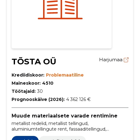
TÕSTA OÜ
Harjumaa
Krediidiskoor:
Problemaatiline
Maineskoor:
4510
Töötajaid:
30
Prognooskäive (2026):
4 362 126 €
Muude materiaalsete varade rentimine
metallist redelid, metallist tellingud,
alumiiniumtellingute rent, fassaaditellingud,
järelveetavad tõstukid, teleskooptõstukid,