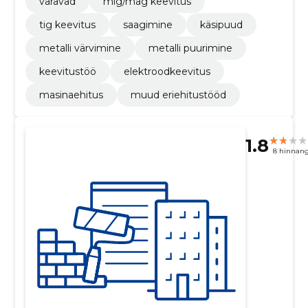
väravad
mig/mag keevitus
tig keevitus
saagimine
käsipuud
metalli värvimine
metalli puurimine
keevitustöö
elektroodkeevitus
masinaehitus
muud eriehitustööd
1.8
8 hinnan