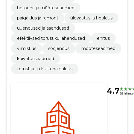
betooni- ja mõõteseadmed
paigaldus ja remont
ülevaatus ja hooldus
uuendused ja asendused
efektiivsed torustiku lahendused
ehitus
viimistlus
soojendus
mõõteseadmed
kuivatusseadmed
torustiku ja küttepaigaldus
4.7
25 hinna