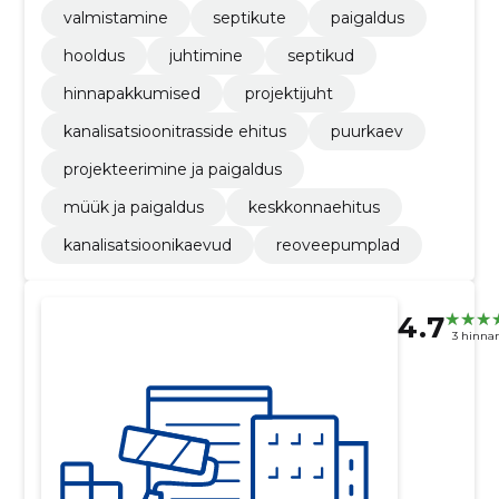
valmistamine
septikute
paigaldus
hooldus
juhtimine
septikud
hinnapakkumised
projektijuht
kanalisatsioonitrasside ehitus
puurkaev
projekteerimine ja paigaldus
müük ja paigaldus
keskkonnaehitus
kanalisatsioonikaevud
reoveepumplad
4.7
3 hinna