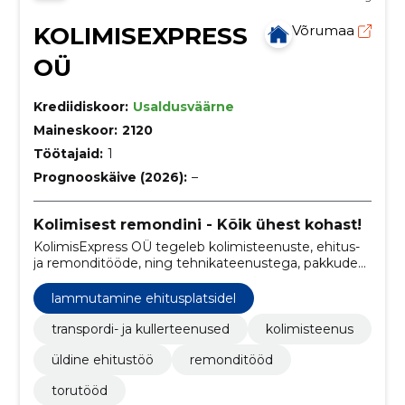
KOLIMISEXPRESS
Võrumaa
OÜ
Krediidiskoor:
Usaldusväärne
Maineskoor:
2120
Töötajaid:
1
Prognooskäive (2026):
–
Kolimisest remondini - Kõik ühest kohast!
KolimisExpress OÜ tegeleb kolimisteenuste, ehitus-
ja remonditööde, ning tehnikateenustega, pakkudes
kliendile terviklikku lahendust kodu- ja
kontorivajadustele.
lammutamine ehitusplatsidel
transpordi- ja kullerteenused
kolimisteenus
üldine ehitustöö
remonditööd
torutööd