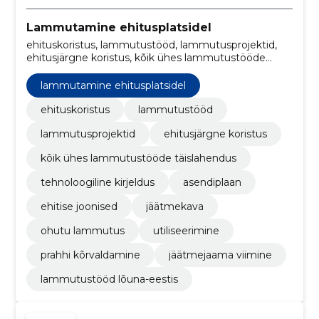
Lammutamine ehitusplatsidel
ehituskoristus, lammutustööd, lammutusprojektid,
ehitusjärgne koristus, kõik ühes lammutustööde
täislahendus, tehnoloogiline kirjeldus, asendiplaan,
ehitise joonised, jäätmekava, ohutu lammutus
lammutamine ehitusplatsidel
ehituskoristus
lammutustööd
lammutusprojektid
ehitusjärgne koristus
kõik ühes lammutustööde täislahendus
tehnoloogiline kirjeldus
asendiplaan
ehitise joonised
jäätmekava
ohutu lammutus
utiliseerimine
prahhi kõrvaldamine
jäätmejaama viimine
lammutustööd lõuna-eestis