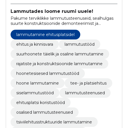
Lammutades loome ruumi uuele!
Pakume terviklikke lammutusteenuseid, sealhulgas
suurte konstruktsioonide demonteerimist ja
ehitusjäätmete vastutustundlikku kõrvaldamist.
lammutamine ehitusplatsidel
ehitus ja kinnisvara
lammutustööd
suurhoonete täielik ja osaline lammutamine
rajatiste ja konstruktsioonide lammutamine
hoonetesisesed lammutustööd
hoone lammutamine
tee- ja platsiehitus
siselammutustööd
lammutusteenused
ehitusplatsi koristustööd
osalised lammutusteenused
tsiviilehitusstruktuuride lammutamine