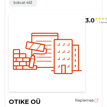
bobcat 463
3.0
1 hin
OTIKE OÜ
Raplamaa