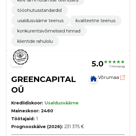
kiire lammutamise teenused
tööohutusstandardid
usaldusväärne teenus
kvaliteetne teenus
konkurentsivõimelised hinnad
klientide rahulolu
5.0
1 hinnang
GREENCAPITAL
Võrumaa
OÜ
Krediidiskoor:
Usaldusväärne
Maineskoor:
2460
Töötajaid:
1
Prognooskäive (2026):
231 375 €