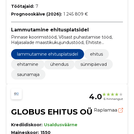
Töötajaid:
7
Prognooskäive (2026):
1 245 809 €
Lammutamine ehitusplatsidel
Pinnase koorimistööd, Võsast puhastamise tööd,
Haljasalade maastikukujundustööd, Ehitiste
lammutus- ja purustustööd ja pinnase
eemaldamistööd, ehitus, ehitamine, Ühendus,
lammutamine ehitusplatsidel
ehitus
sünnipäevad, saunamaja
ehitamine
ühendus
sünnipäevad
saunamaja
4.0
6 hinnangut
GLOBUS EHITUS OÜ
Raplamaa
Krediidiskoor:
Usaldusväärne
Maineskoor:
1550