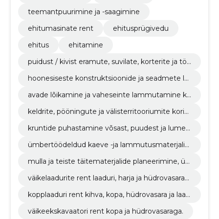
teemantpuurimine ja -saagimine
ehitumasinate rent
ehitusprügivedu
ehitus
ehitamine
puidust / kivist eramute, suvilate, korterite ja töö
stushoonete osaline / täielik lammutamine ning
hoonesiseste konstruktsioonide ja seadmete la
äravedu.
mmutamine / demonteerimine.
avade lõikamine ja vaheseinte lammutamine ko
rterites või teistes hoonetes.
keldrite, pööningute ja välisterritooriumite korist
amine prahist / jäätmetest.
kruntide puhastamine võsast, puudest ja lumes
t.
ümbertöödeldud kaeve -ja lammutusmaterjalid
est toodetud mulla, killustiku, täitematerjali mü
mulla ja teiste täitematerjalide planeerimine, ü
ük.
mberteisaldamine ja tihendamine.
väikelaadurite rent laaduri, harja ja hüdrovasarag
a.
kopplaaduri rent kihva, kopa, hüdrovasara ja laad
uriga.
väikeekskavaatori rent kopa ja hüdrovasaraga.