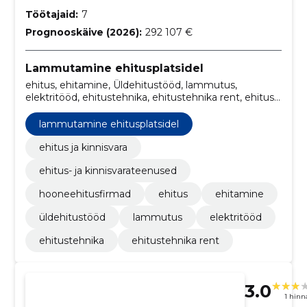
Töötajaid:
7
Prognooskäive (2026):
292 107 €
Lammutamine ehitusplatsidel
ehitus, ehitamine, Üldehitustööd, lammutus,
elektritööd, ehitustehnika, ehitustehnika rent, ehitus
ja kinnisvara, ehitus- ja kinnisvarateenused,
hooneehitusfirmad
lammutamine ehitusplatsidel
ehitus ja kinnisvara
ehitus- ja kinnisvarateenused
hooneehitusfirmad
ehitus
ehitamine
üldehitustööd
lammutus
elektritööd
ehitustehnika
ehitustehnika rent
3.0
1 hin