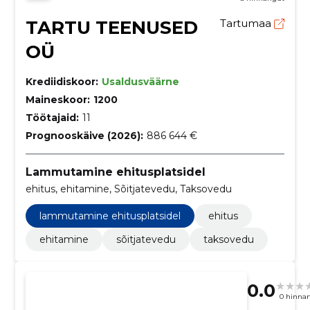
TARTU TEENUSED
Tartumaa
OÜ
Krediidiskoor:
Usaldusväärne
Maineskoor:
1200
Töötajaid:
11
Prognooskäive (2026):
886 644 €
Lammutamine ehitusplatsidel
ehitus, ehitamine, Sõitjatevedu, Taksovedu
lammutamine ehitusplatsidel
ehitus
ehitamine
sõitjatevedu
taksovedu
0.0
0 hinna