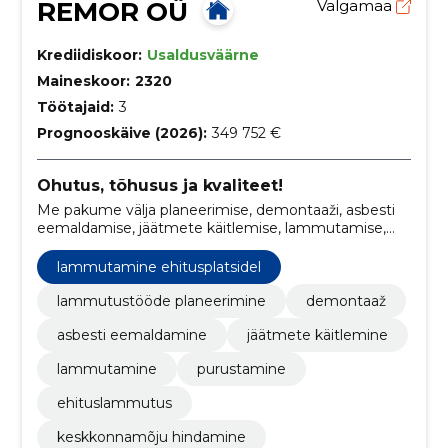
REMOR OÜ
Valgamaa
Krediidiskoor:
Usaldusväärne
Maineskoor:
2320
Töötajaid:
3
Prognooskäive (2026):
349 752 €
Ohutus, tõhusus ja kvaliteet!
Me pakume välja planeerimise, demontaaži, asbesti
eemaldamise, jäätmete käitlemise, lammutamise,
purustamise, ehituslammutuse, keskkonnamõju
hindamise ja lammutamise erinevates
lammutamine ehitusplatsidel
ehitusplatsides.
lammutustööde planeerimine
demontaaž
asbesti eemaldamine
jäätmete käitlemine
lammutamine
purustamine
ehituslammutus
keskkonnamõju hindamine