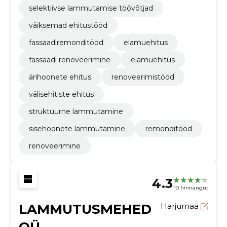
selektiivse lammutamise töövõtjad
väiksemad ehitustööd
fassaadiremonditööd
elamuehitus
fassaadi renoveerimine
elamuehitus
ärihoonete ehitus
renoveerimistööd
välisehitiste ehitus
struktuurne lammutamine
sisehoonete lammutamine
remonditööd
renoveerimine
4.3
10 hinnangut
LAMMUTUSMEHED
Harjumaa