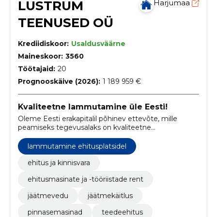
LUSTRUM
Harjumaa
TEENUSED OÜ
Krediidiskoor:
Usaldusväärne
Maineskoor:
3560
Töötajaid:
20
Prognooskäive (2026):
1 189 959 €
Kvaliteetne lammutamine üle Eesti!
Oleme Eesti erakapitalil põhinev ettevõte, mille
peamiseks tegevusalaks on kvaliteetne
lammutamine, ehitusprahi vedu, masinate rent ja
maastikukujundus.
lammutamine ehitusplatsidel
ehitus ja kinnisvara
ehitusmasinate ja -tööriistade rent
jäätmevedu
jäätmekäitlus
pinnasemasinad
teedeehitus