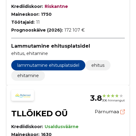
Krediidiskoor:
Riskantne
Maineskoor:
1750
Töötajaid:
11
Prognooskäive (2026):
172 107 €
Lammutamine ehitusplatsidel
ehitus, ehitamine
lammutamine ehitusplatsidel
ehitus
ehitamine
3.8
306 hinnangut
TLLÕIKED OÜ
Pärnumaa
Krediidiskoor:
Usaldusväärne
Maineskoor:
1630