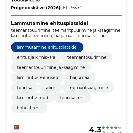
Prognooskäive (2026):
611 355 €
Lammutamine ehitusplatsidel
teemantpuurimine, teemantpuurimine ja -saagimine,
lammutusteenused, harjumaa, Tehnika, tallinn,
teemantsaagimine, lammutustööd, tehnika rent,
bobcat rent
lammutamine ehitusplatsidel
ehitus ja kinnisvara
teemantpuurimine
teemantpuurimine ja -saagimine
lammutusteenused
harjumaa
tehnika
tallinn
teemantsaagimine
lammutustööd
tehnika rent
bobcat rent
4.3
8 hinnangut