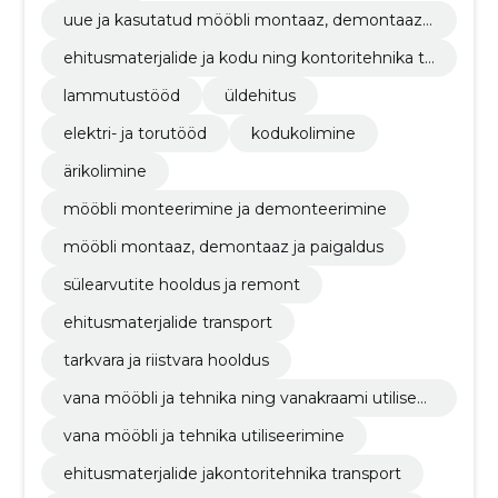
uue ja kasutatud mööbli montaaz, demontaaz j
a paigaldus
ehitusmaterjalide ja kodu ning kontoritehnika tr
ansport
lammutustööd
üldehitus
elektri- ja torutööd
kodukolimine
ärikolimine
mööbli monteerimine ja demonteerimine
mööbli montaaz, demontaaz ja paigaldus
sülearvutite hooldus ja remont
ehitusmaterjalide transport
tarkvara ja riistvara hooldus
vana mööbli ja tehnika ning vanakraami utiliseer
imine
vana mööbli ja tehnika utiliseerimine
ehitusmaterjalide jakontoritehnika transport