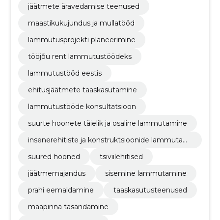
jäätmete äravedamise teenused
maastikukujundus ja mullatööd
lammutusprojekti planeerimine
tööjõu rent lammutustöödeks
lammutustööd eestis
ehitusjäätmete taaskasutamine
lammutustööde konsultatsioon
suurte hoonete täielik ja osaline lammutamine
insenerehitiste ja konstruktsioonide lammutami
ne
suured hooned
tsiviilehitised
jäätmemajandus
sisemine lammutamine
prahi eemaldamine
taaskasutusteenused
maapinna tasandamine