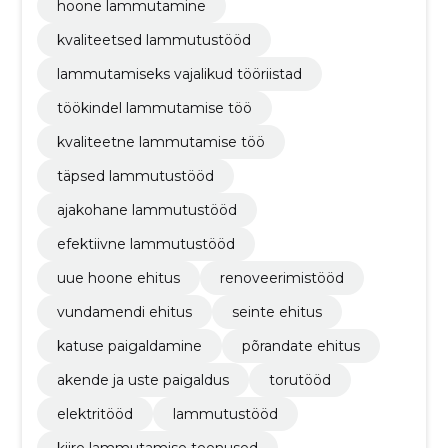
hoone lammutamine
kvaliteetsed lammutustööd
lammutamiseks vajalikud tööriistad
töökindel lammutamise töö
kvaliteetne lammutamise töö
täpsed lammutustööd
ajakohane lammutustööd
efektiivne lammutustööd
uue hoone ehitus
renoveerimistööd
vundamendi ehitus
seinte ehitus
katuse paigaldamine
põrandate ehitus
akende ja uste paigaldus
torutööd
elektritööd
lammutustööd