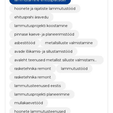
hoonete ja rajatiste lammutustööd
ehitusprahi äravedu
lammutusprojekti koostamine
pinnase kaeve- ja planeerimistööd
asbestitööd
metallsilluste valmistamine
avade lõikamis- ja sillustamistööd
avaleht teenused metallist silluste valmistamin
e
rasketehnika remont
lammutustööd
rasketehnika remont
lammutusteenused eestis
lammutusprojekti planeerimine
mullakaevetööd
hoonete lammutusteenused