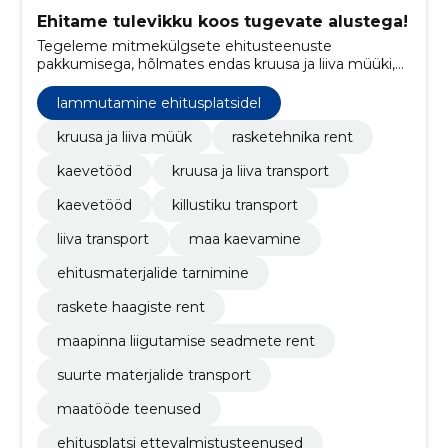
Ehitame tulevikku koos tugevate alustega!
Tegeleme mitmekülgsete ehitusteenuste
pakkumisega, hõlmates endas kruusa ja liiva müüki,
rasketehnika renti ning kaevetöid.
lammutamine ehitusplatsidel
kruusa ja liiva müük
rasketehnika rent
kaevetööd
kruusa ja liiva transport
kaevetööd
killustiku transport
liiva transport
maa kaevamine
ehitusmaterjalide tarnimine
raskete haagiste rent
maapinna liigutamise seadmete rent
suurte materjalide transport
maatööde teenused
ehitusplatsi ettevalmistusteenused