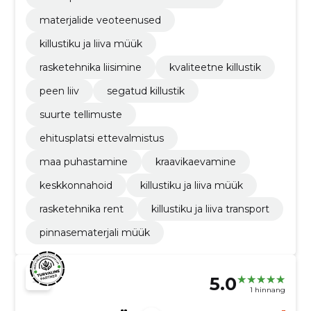
materjalide veoteenused
killustiku ja liiva müük
rasketehnika liisimine
kvaliteetne killustik
peen liiv
segatud killustik
suurte tellimuste
ehitusplatsi ettevalmistus
maa puhastamine
kraavikaevamine
keskkonnahoid
killustiku ja liiva müük
rasketehnika rent
killustiku ja liiva transport
pinnasematerjali müük
5.0
1 hinnang