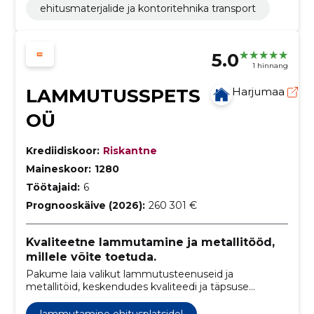
ehitusmaterjalide ja kontoritehnika transport
5.0
1 hinnang
LAMMUTUSSPETS
Harjumaa
OÜ
Krediidiskoor:
Riskantne
Maineskoor:
1280
Töötajaid:
6
Prognooskäive (2026):
260 301 €
Kvaliteetne lammutamine ja metallitööd,
millele võite toetuda.
Pakume laia valikut lammutusteenuseid ja
metallitöid, keskendudes kvaliteedi ja täpsuse
tagamisele.
lammutamine ehitusplatsidel