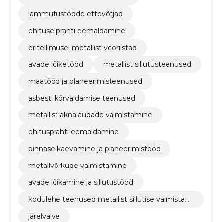
lammutustööde ettevõtjad
ehituse prahti eemaldamine
eritellimusel metallist vööriistad
avade lõiketööd
metallist sillutusteenused
maatööd ja planeerimisteenused
asbesti kõrvaldamise teenused
metallist aknalaudade valmistamine
ehitusprahti eemaldamine
pinnase kaevamine ja planeerimistööd
metallvõrkude valmistamine
avade lõikamine ja sillutustööd
kodulehe teenused metallist sillutise valmistami
ne
järelvalve