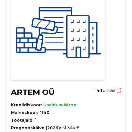
ARTEM OÜ
Tartumaa
Krediidiskoor:
Usaldusväärne
Maineskoor:
1140
Töötajaid:
1
Prognooskäive (2026):
51 344 €