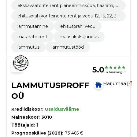
ekskavaatorite rent planeerimiskopa, haaratsi, b
etoonipulbristi ja hüdrovasaraga.
ehitusprahikonteinerite rent ja vedu 12, 15, 22, 30
ja 35m3.
lammutamine
ehitusprahi vedu
masinate rent
maastikukujundus
lammutus
lammutustööd
5.0
4 hinnangut
LAMMUTUSPROFF
Harjumaa
OÜ
Krediidiskoor:
Usaldusväärne
Maineskoor:
3010
Töötajaid:
1
Prognooskäive (2026):
73 465 €