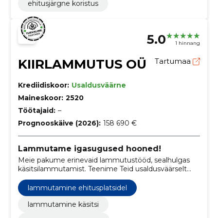
ehitusjärgne koristus
5.0
1 hinnang
KIIRLAMMUTUS OÜ
Tartumaa
Krediidiskoor:
Usaldusväärne
Maineskoor:
2520
Töötajaid:
–
Prognooskäive (2026):
158 690 €
Lammutame igasugused hooned!
Meie pakume erinevaid lammutustööd, sealhulgas
käsitsilammutamist. Teenime Teid usaldusväärselt
kõikides erinevates hoonetes ja projektides.
lammutamine ehitusplatsidel
lammutamine käsitsi