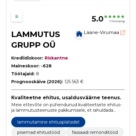
5.0
1 hinnang
LAMMUTUS
Lääne-Virumaa
GRUPP OÜ
Krediidiskoor:
Riskantne
Maineskoor:
-628
Töötajaid:
8
Prognooskäive (2026):
125 563 €
Kvaliteetne ehitus, usaldusväärne teenus.
Meie ettevõte on pühendunud kvaliteetsete ehitus-
ja lammutusteenuste pakkumisele, et rahuldada
klientide vajadusi igasugustes projektides.
lammutamine ehitusplatsidel
pisemad ehitustööd
fassaadi remonditööd