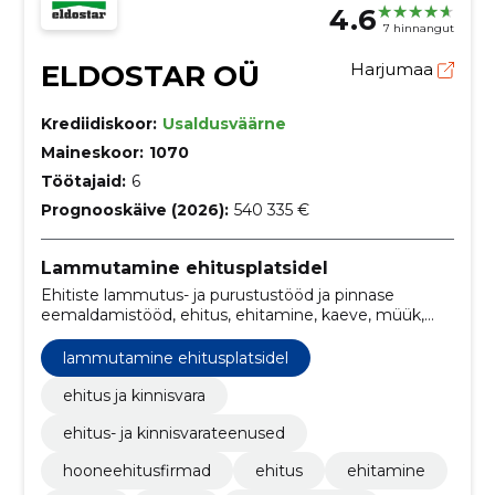
4.6
7 hinnangut
ELDOSTAR OÜ
Harjumaa
Krediidiskoor:
Usaldusväärne
Maineskoor:
1070
Töötajaid:
6
Prognooskäive (2026):
540 335 €
Lammutamine ehitusplatsidel
Ehitiste lammutus- ja purustustööd ja pinnase
eemaldamistööd, ehitus, ehitamine, kaeve, müük,
lammutustööd, pinnasetÖÖd, masinapark,
roomikekskavaatorid, Materjalide müük
lammutamine ehitusplatsidel
ehitus ja kinnisvara
ehitus- ja kinnisvarateenused
hooneehitusfirmad
ehitus
ehitamine