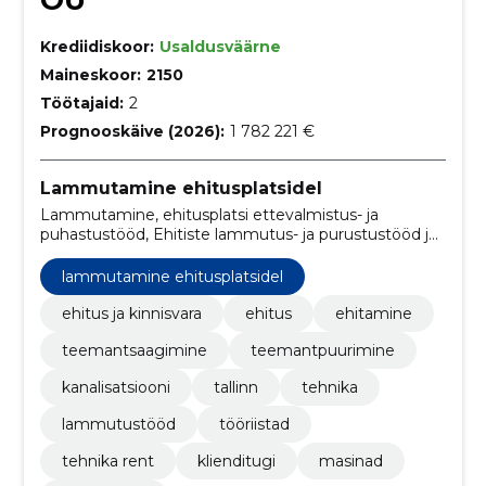
OÜ
Krediidiskoor:
Usaldusväärne
Maineskoor:
2150
Töötajaid:
2
Prognooskäive (2026):
1 782 221 €
Lammutamine ehitusplatsidel
Lammutamine, ehitusplatsi ettevalmistus- ja
puhastustööd, Ehitiste lammutus- ja purustustööd ja
pinnase eemaldamistööd, ehitus, ehitamine,
teemantsaagimine, teemantpuurimine,
lammutamine ehitusplatsidel
kanalisatsiooni, tallinn, Tehnika, lammutustööd
ehitus ja kinnisvara
ehitus
ehitamine
teemantsaagimine
teemantpuurimine
kanalisatsiooni
tallinn
tehnika
lammutustööd
tööriistad
tehnika rent
klienditugi
masinad