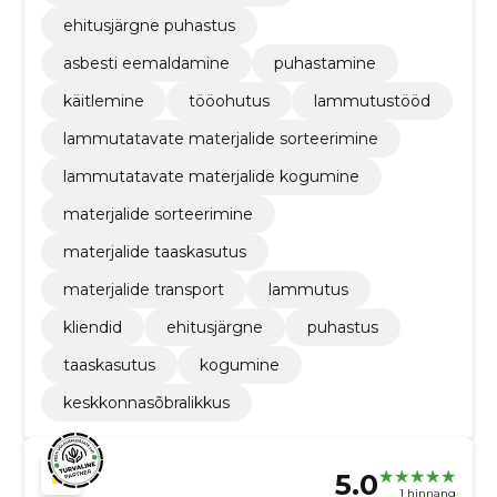
ehitusjärgne puhastus
asbesti eemaldamine
puhastamine
käitlemine
tööohutus
lammutustööd
lammutatavate materjalide sorteerimine
lammutatavate materjalide kogumine
materjalide sorteerimine
materjalide taaskasutus
materjalide transport
lammutus
kliendid
ehitusjärgne
puhastus
taaskasutus
kogumine
keskkonnasõbralikkus
5.0
1 hinnang