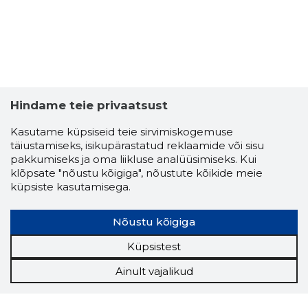
Hindame teie privaatsust
Kasutame küpsiseid teie sirvimiskogemuse
täiustamiseks, isikupärastatud reklaamide või sisu
pakkumiseks ja oma liikluse analüüsimiseks. Kui
klõpsate "nõustu kõigiga", nõustute kõikide meie
küpsiste kasutamisega.
Nõustu kõigiga
Küpsistest
Ainult vajalikud