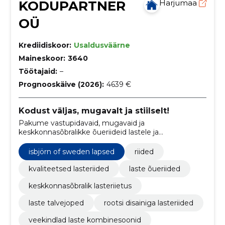
KODUPARTNER
Harjumaa
OÜ
Krediidiskoor:
Usaldusväärne
Maineskoor:
3640
Töötajaid:
–
Prognooskäive (2026):
4639 €
Kodust väljas, mugavalt ja stiilselt!
Pakume vastupidavaid, mugavaid ja
keskkonnasõbralikke õueriideid lastele ja
täiskasvanutele.
isbjörn of sweden lapsed
riided
kvaliteetsed lasteriided
laste õueriided
keskkonnasõbralik lasteriietus
laste talvejoped
rootsi disainiga lasteriided
veekindlad laste kombinesoonid