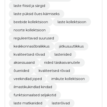
laste fliisid ja särgid
laste püksid õues käimiseks
beebide kollektsioon
laste kollektsioon
noorte kollektsioon
reguleeritavad suurused
keskkonnasõbralikkus
jätkusuutlikkus
kvaliteetsed rõivad
lasteriided
aksessuaarid
riided täiskasvanutele
õueriided
kvaliteetsed rõivad
veekindlad joped
imikute kollektsioon
ilmastikukindlad kindad
funktsionaalsed seljakotid
laste matkariided
lasterõivad