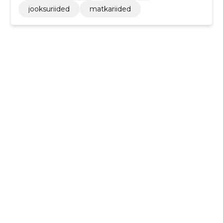
jooksuriided
matkariided