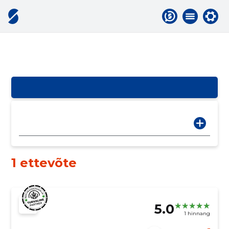
1 ettevõte
5.0
1 hinnang