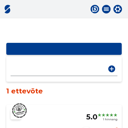
1 ettevõte
5.0
1 hinnang