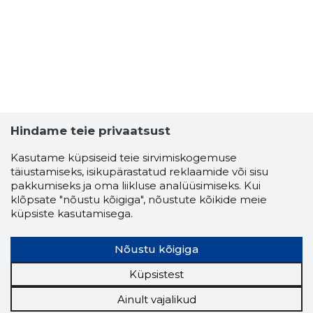
Hindame teie privaatsust
Kasutame küpsiseid teie sirvimiskogemuse
täiustamiseks, isikupärastatud reklaamide või sisu
pakkumiseks ja oma liikluse analüüsimiseks. Kui
klõpsate "nõustu kõigiga", nõustute kõikide meie
küpsiste kasutamisega.
Nõustu kõigiga
Küpsistest
Ainult vajalikud