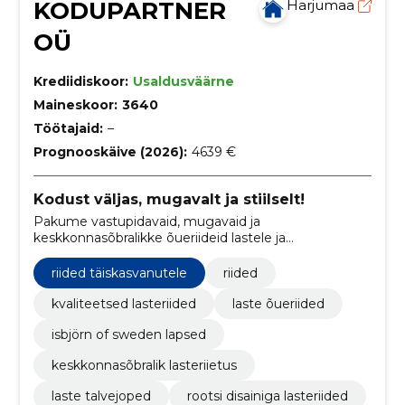
KODUPARTNER
Harjumaa
OÜ
Krediidiskoor:
Usaldusväärne
Maineskoor:
3640
Töötajaid:
–
Prognooskäive (2026):
4639 €
Kodust väljas, mugavalt ja stiilselt!
Pakume vastupidavaid, mugavaid ja
keskkonnasõbralikke õueriideid lastele ja
täiskasvanutele.
riided täiskasvanutele
riided
kvaliteetsed lasteriided
laste õueriided
isbjörn of sweden lapsed
keskkonnasõbralik lasteriietus
laste talvejoped
rootsi disainiga lasteriided