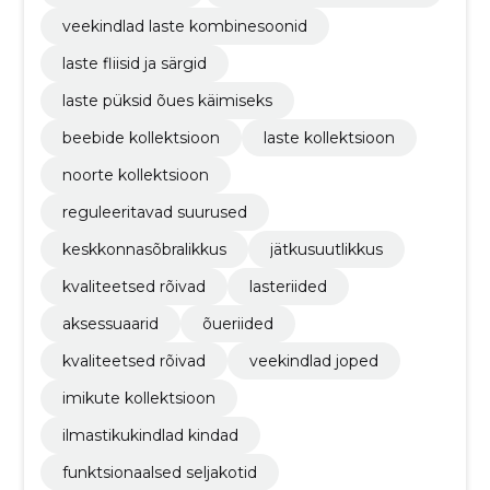
veekindlad laste kombinesoonid
laste fliisid ja särgid
laste püksid õues käimiseks
beebide kollektsioon
laste kollektsioon
noorte kollektsioon
reguleeritavad suurused
keskkonnasõbralikkus
jätkusuutlikkus
kvaliteetsed rõivad
lasteriided
aksessuaarid
õueriided
kvaliteetsed rõivad
veekindlad joped
imikute kollektsioon
ilmastikukindlad kindad
funktsionaalsed seljakotid