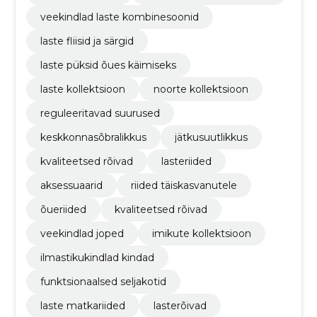
veekindlad laste kombinesoonid
laste fliisid ja särgid
laste püksid õues käimiseks
laste kollektsioon
noorte kollektsioon
reguleeritavad suurused
keskkonnasõbralikkus
jätkusuutlikkus
kvaliteetsed rõivad
lasteriided
aksessuaarid
riided täiskasvanutele
õueriided
kvaliteetsed rõivad
veekindlad joped
imikute kollektsioon
ilmastikukindlad kindad
funktsionaalsed seljakotid
laste matkariided
lasterõivad