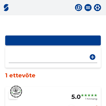
1 ettevõte
5.0
1 hinnang