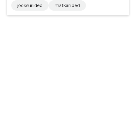
jooksuriided
matkariided