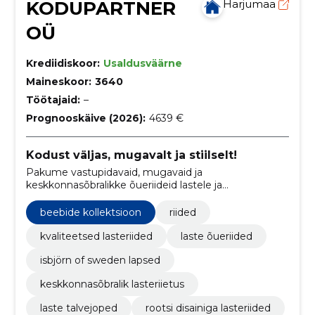
KODUPARTNER
Harjumaa
OÜ
Krediidiskoor:
Usaldusväärne
Maineskoor:
3640
Töötajaid:
–
Prognooskäive (2026):
4639 €
Kodust väljas, mugavalt ja stiilselt!
Pakume vastupidavaid, mugavaid ja
keskkonnasõbralikke õueriideid lastele ja
täiskasvanutele.
beebide kollektsioon
riided
kvaliteetsed lasteriided
laste õueriided
isbjörn of sweden lapsed
keskkonnasõbralik lasteriietus
laste talvejoped
rootsi disainiga lasteriided