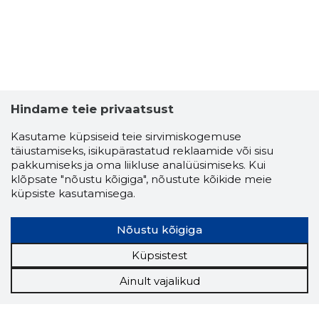
Hindame teie privaatsust
Kasutame küpsiseid teie sirvimiskogemuse
täiustamiseks, isikupärastatud reklaamide või sisu
pakkumiseks ja oma liikluse analüüsimiseks. Kui
klõpsate "nõustu kõigiga", nõustute kõikide meie
küpsiste kasutamisega.
Nõustu kõigiga
Küpsistest
Ainult vajalikud