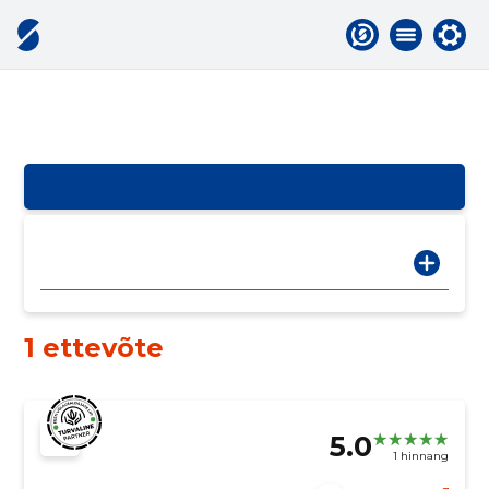
1 ettevõte
5.0
1 hinnang