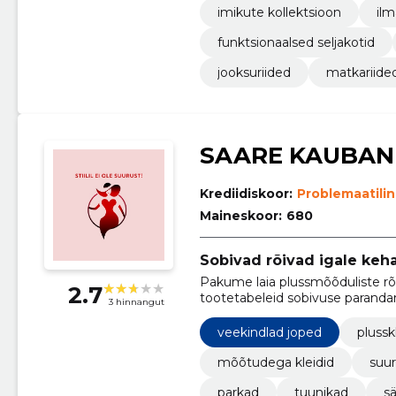
imikute kollektsioon
ilm
funktsionaalsed seljakotid
jooksuriided
matkariide
SAARE KAUBAN
Krediidiskoor:
Problemaatili
Maineskoor:
680
Sobivad rõivad igale keh
Pakume laia plussmõõduliste rõi
2.7
tootetabeleid sobivuse paranda
3 hinnangut
lähedalasuva laoga tagavad kii
veekindlad joped
plussk
mõõtudega kleidid
suur
parkad
tuunikad
sä