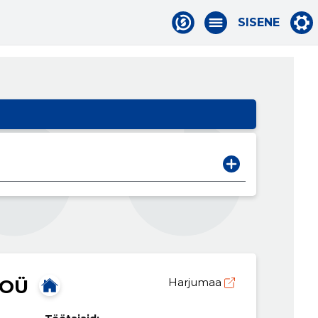
SISENE
 OÜ
Harjumaa