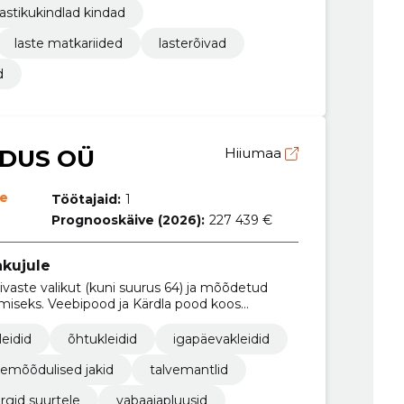
astikukindlad kindad
laste matkariided
lasterõivad
d
DUS OÜ
Hiiumaa
ne
Töötajaid:
1
Prognooskäive (2026):
227 439 €
akujule
vaste valikut (kuni suurus 64) ja mõõdetud
miseks. Veebipood ja Kärdla pood koos
re kohaletoimetamise ja 14‑päevase tagastuse.
leidid
õhtukleidid
igapäevakleidid
emõõdulised jakid
talvemantlid
rgid suurtele
vabaajapluusid