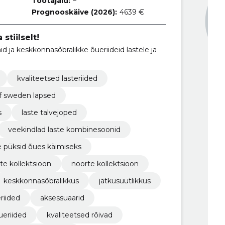
Töötajaid:
–
Prognooskäive (2026):
4639 €
stiilselt!
ja keskkonnasõbralikke õueriideid lastele ja
kvaliteetsed lasteriided
of sweden lapsed
s
laste talvejoped
veekindlad laste kombinesoonid
e püksid õues käimiseks
ste kollektsioon
noorte kollektsioon
keskkonnasõbralikkus
jätkusuutlikkus
eriided
aksessuaarid
ueriided
kvaliteetsed rõivad