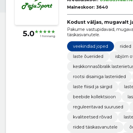
Maineskoor:
3640
Kodust väljas, mugavalt ja 
Pakume vastupidavaid, mugavaid 
5.0
täiskasvanutele.
1 hinnang
veekindlad joped
riided
laste õueriided
isbjörn 
keskkonnasõbralik lasteriietu
rootsi disainiga lasteriided
laste fliisid ja särgid
last
beebide kollektsioon
la
reguleeritavad suurused
kvaliteetsed rõivad
last
riided täiskasvanutele
õ