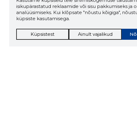
Kasutame küpsiseid teie sirvimiskogemuse täiustami
isikupärastatud reklaamide või sisu pakkumiseks ja o
analüüsimiseks. Kui klõpsate "nõustu kõigiga", nõust
küpsiste kasutamisega.
Küpsistest
Ainult vajalikud
Nõ
Storybo
Storybook
firma v
kui usa
Chrome laiendus
LAADI