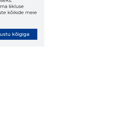
seks,
ma liikluse
ute kõikide meie
ustu kõigiga
oki laiendus ütleb Sulle, mis
eebilehel Sa parajasti viibid ja
ldusväärne see firma täna on.
 LAIENDUS ALLA