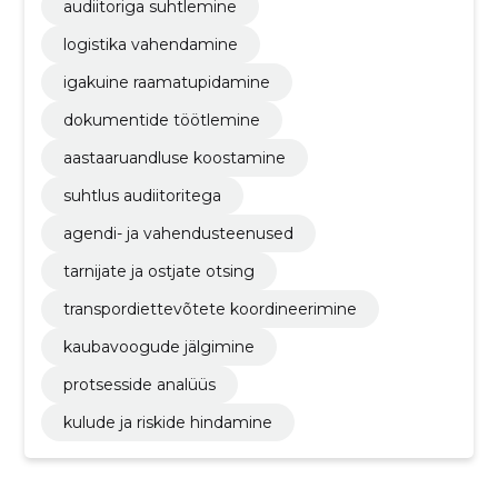
audiitoriga suhtlemine
logistika vahendamine
igakuine raamatupidamine
dokumentide töötlemine
aastaaruandluse koostamine
suhtlus audiitoritega
agendi- ja vahendusteenused
tarnijate ja ostjate otsing
transpordiettevõtete koordineerimine
kaubavoogude jälgimine
protsesside analüüs
kulude ja riskide hindamine