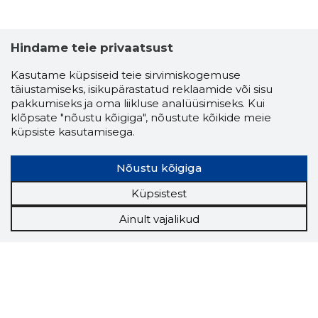
Hindame teie privaatsust
Kasutame küpsiseid teie sirvimiskogemuse
täiustamiseks, isikupärastatud reklaamide või sisu
pakkumiseks ja oma liikluse analüüsimiseks. Kui
klõpsate "nõustu kõigiga", nõustute kõikide meie
küpsiste kasutamisega.
Nõustu kõigiga
Küpsistest
Ainult vajalikud