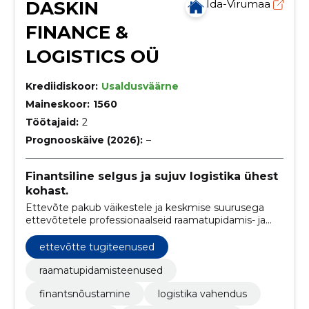
DASKIN
Ida-Virumaa
FINANCE &
LOGISTICS OÜ
Krediidiskoor:
Usaldusväärne
Maineskoor:
1560
Töötajaid:
2
Prognooskäive (2026):
–
Finantsiline selgus ja sujuv logistika ühest
kohast.
Ettevõte pakub väikestele ja keskmise suurusega
ettevõtetele professionaalseid raamatupidamis- ja
logistikavahendusteenuseid. Eesmärk on tagada
klientidele selged finantsprotsessid ja sujuvad
ettevõtte tugiteenused
logistikaühendused.
raamatupidamisteenused
finantsnõustamine
logistika vahendus