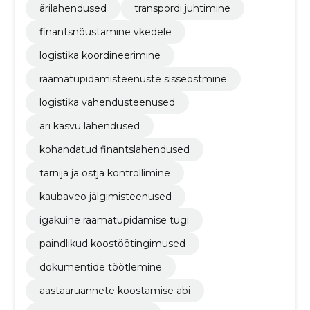
ärilahendused
transpordi juhtimine
finantsnõustamine vkedele
logistika koordineerimine
raamatupidamisteenuste sisseostmine
logistika vahendusteenused
äri kasvu lahendused
kohandatud finantslahendused
tarnija ja ostja kontrollimine
kaubaveo jälgimisteenused
igakuine raamatupidamise tugi
paindlikud koostöötingimused
dokumentide töötlemine
aastaaruannete koostamise abi