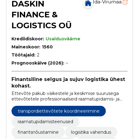
DASKIN
Ida-Virumaa
FINANCE &
LOGISTICS OÜ
Krediidiskoor:
Usaldusväärne
Maineskoor:
1560
Töötajaid:
2
Prognooskäive (2026):
–
Finantsiline selgus ja sujuv logistika ühest
kohast.
Ettevõte pakub väikestele ja keskmise suurusega
ettevõtetele professionaalseid raamatupidamis- ja
logistikavahendusteenuseid. Eesmärk on tagada
klientidele selged finantsprotsessid ja sujuvad
transpordiettevõtete koordineerimine
logistikaühendused.
raamatupidamisteenused
finantsnõustamine
logistika vahendus