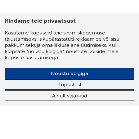
Hindame teie privaatsust
Kasutame küpsiseid teie sirvimiskogemuse
täiustamiseks, isikupärastatud reklaamide või sisu
pakkumiseks ja oma liikluse analüüsimiseks. Kui
klõpsate "nõustu kõigiga", nõustute kõikide meie
küpsiste kasutamisega.
Nõustu kõigiga
Küpsistest
Ainult vajalikud