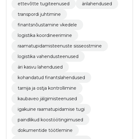
ettevõtte tugiteenused
ärilahendused
transpordi juhtimine
finantsnõustamine vkedele
logistika koordineerimine
raamatupidamisteenuste sisseostmine
logistika vahendusteenused
äri kasvu lahendused
kohandatud finantslahendused
tarnija ja ostja kontrollimine
kaubaveo jälgimisteenused
igakuine raamatupidamise tugi
paindlikud koostöötingimused
dokumentide töötlemine