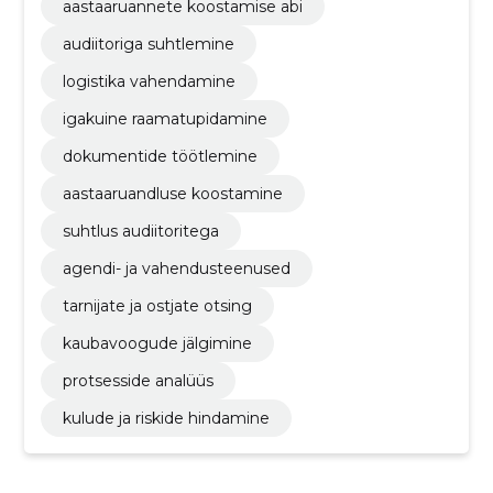
aastaaruannete koostamise abi
audiitoriga suhtlemine
logistika vahendamine
igakuine raamatupidamine
dokumentide töötlemine
aastaaruandluse koostamine
suhtlus audiitoritega
agendi- ja vahendusteenused
tarnijate ja ostjate otsing
kaubavoogude jälgimine
protsesside analüüs
kulude ja riskide hindamine