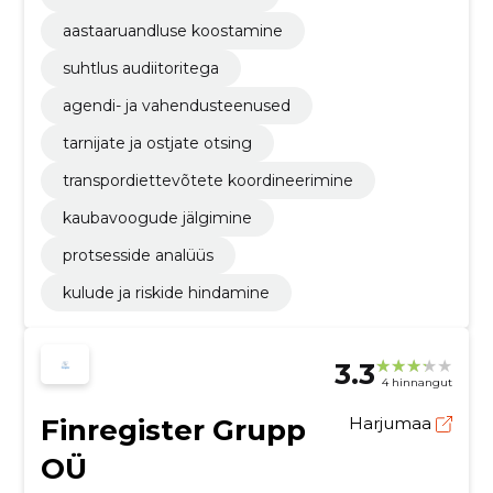
aastaaruandluse koostamine
suhtlus audiitoritega
agendi- ja vahendusteenused
tarnijate ja ostjate otsing
transpordiettevõtete koordineerimine
kaubavoogude jälgimine
protsesside analüüs
kulude ja riskide hindamine
3.3
4 hinnangut
Finregister Grupp
Harjumaa
OÜ