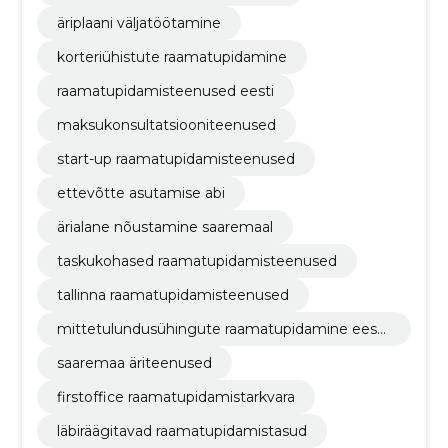
äriplaani väljatöötamine
korteriühistute raamatupidamine
raamatupidamisteenused eesti
maksukonsultatsiooniteenused
start-up raamatupidamisteenused
ettevõtte asutamise abi
ärialane nõustamine saaremaal
taskukohased raamatupidamisteenused
tallinna raamatupidamisteenused
mittetulundusühingute raamatupidamine eesti
s
saaremaa äriteenused
firstoffice raamatupidamistarkvara
läbiräägitavad raamatupidamistasud