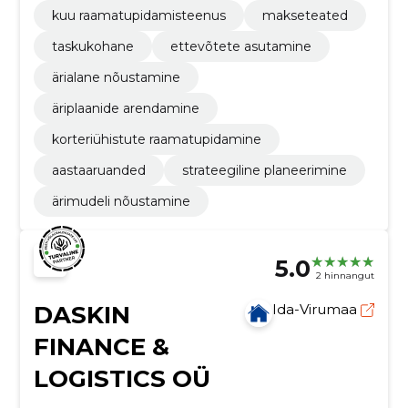
kuu raamatupidamisteenus
makseteated
taskukohane
ettevõtete asutamine
ärialane nõustamine
äriplaanide arendamine
korteriühistute raamatupidamine
aastaaruanded
strateegiline planeerimine
ärimudeli nõustamine
5.0
2 hinnangut
DASKIN
Ida-Virumaa
FINANCE &
LOGISTICS OÜ