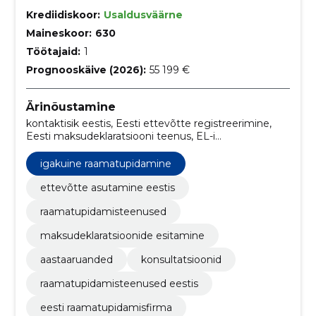
Krediidiskoor:
Usaldusväärne
Maineskoor:
630
Töötajaid:
1
Prognooskäive (2026):
55 199 €
Ärinõustamine
kontaktisik eestis, Eesti ettevõtte registreerimine,
Eesti maksudeklaratsiooni teenus, EL-i
ühendusesisese käibe aruandlus Eestis, ettevõtte
asutamine eestis, aastaaruannete koostamine,
igakuine raamatupidamine
juriidiline aadress, palgaarvestus, eori numbri saamine,
käibemaksu numbri saamine
ettevõtte asutamine eestis
raamatupidamisteenused
maksudeklaratsioonide esitamine
aastaaruanded
konsultatsioonid
raamatupidamisteenused eestis
eesti raamatupidamisfirma