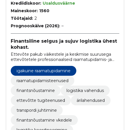
Krediidiskoor:
Usaldusväärne
Maineskoor:
1560
Töötajaid:
2
Prognooskäive (2026):
–
Finantsiline selgus ja sujuv logistika ühest
kohast.
Ettevõte pakub väikestele ja keskmise suurusega
ettevõtetele professionaalseid raamatupidamis- ja
logistikavahendusteenuseid. Eesmärk on tagada
klientidele selged finantsprotsessid ja sujuvad
igakuine raamatupidamine
logistikaühendused.
raamatupidamisteenused
finantsnõustamine
logistika vahendus
ettevõtte tugiteenused
ärilahendused
transpordi juhtimine
finantsnõustamine vkedele
logistika koordineerimine