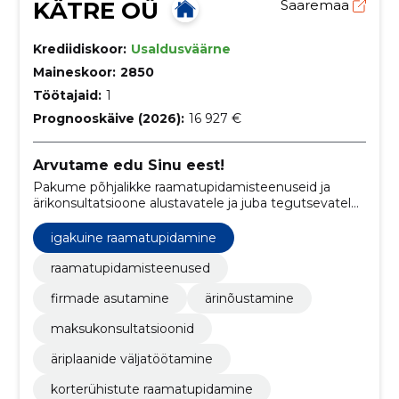
KÄTRE OÜ
Saaremaa
Krediidiskoor:
Usaldusväärne
Maineskoor:
2850
Töötajaid:
1
Prognooskäive (2026):
16 927 €
Arvutame edu Sinu eest!
Pakume põhjalikke raamatupidamisteenuseid ja
ärikonsultatsioone alustavatele ja juba tegutsevatele
ettevõtetele.
igakuine raamatupidamine
raamatupidamisteenused
firmade asutamine
ärinõustamine
maksukonsultatsioonid
äriplaanide väljatöötamine
korterühistute raamatupidamine