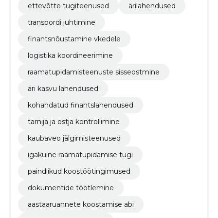
ettevõtte tugiteenused
ärilahendused
transpordi juhtimine
finantsnõustamine vkedele
logistika koordineerimine
raamatupidamisteenuste sisseostmine
äri kasvu lahendused
kohandatud finantslahendused
tarnija ja ostja kontrollimine
kaubaveo jälgimisteenused
igakuine raamatupidamise tugi
paindlikud koostöötingimused
dokumentide töötlemine
aastaaruannete koostamise abi