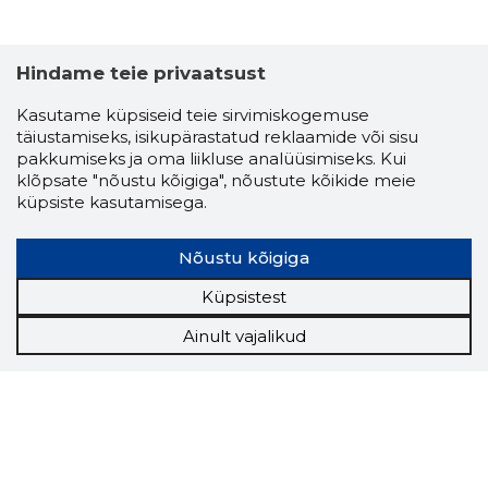
Hindame teie privaatsust
Kasutame küpsiseid teie sirvimiskogemuse
täiustamiseks, isikupärastatud reklaamide või sisu
pakkumiseks ja oma liikluse analüüsimiseks. Kui
klõpsate "nõustu kõigiga", nõustute kõikide meie
küpsiste kasutamisega.
Nõustu kõigiga
Küpsistest
Ainult vajalikud