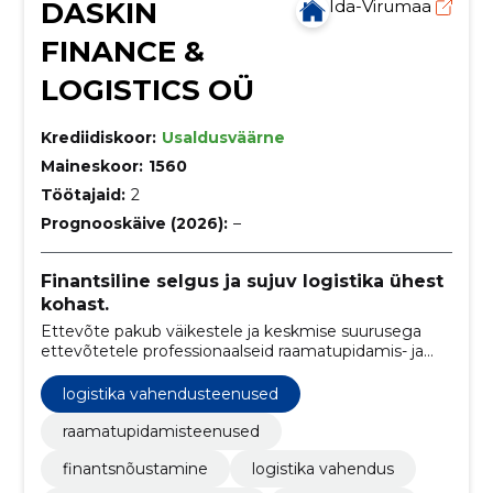
DASKIN
Ida-Virumaa
FINANCE &
LOGISTICS OÜ
Krediidiskoor:
Usaldusväärne
Maineskoor:
1560
Töötajaid:
2
Prognooskäive (2026):
–
Finantsiline selgus ja sujuv logistika ühest
kohast.
Ettevõte pakub väikestele ja keskmise suurusega
ettevõtetele professionaalseid raamatupidamis- ja
logistikavahendusteenuseid. Eesmärk on tagada
klientidele selged finantsprotsessid ja sujuvad
logistika vahendusteenused
logistikaühendused.
raamatupidamisteenused
finantsnõustamine
logistika vahendus