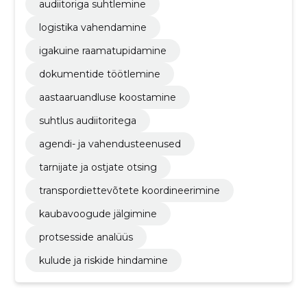
audiitoriga suhtlemine
logistika vahendamine
igakuine raamatupidamine
dokumentide töötlemine
aastaaruandluse koostamine
suhtlus audiitoritega
agendi- ja vahendusteenused
tarnijate ja ostjate otsing
transpordiettevõtete koordineerimine
kaubavoogude jälgimine
protsesside analüüs
kulude ja riskide hindamine