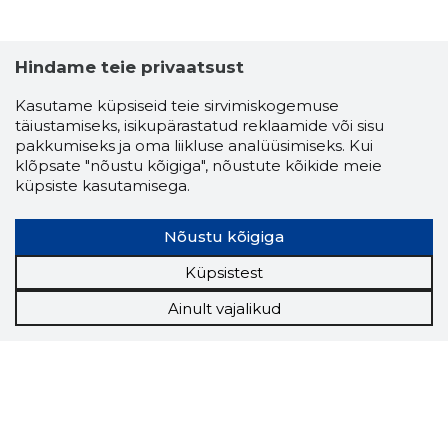
Hindame teie privaatsust
Kasutame küpsiseid teie sirvimiskogemuse
täiustamiseks, isikupärastatud reklaamide või sisu
pakkumiseks ja oma liikluse analüüsimiseks. Kui
klõpsate "nõustu kõigiga", nõustute kõikide meie
küpsiste kasutamisega.
Nõustu kõigiga
Küpsistest
Ainult vajalikud