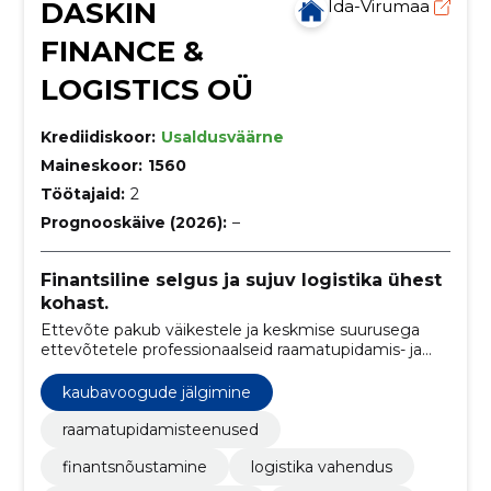
DASKIN
Ida-Virumaa
FINANCE &
LOGISTICS OÜ
Krediidiskoor:
Usaldusväärne
Maineskoor:
1560
Töötajaid:
2
Prognooskäive (2026):
–
Finantsiline selgus ja sujuv logistika ühest
kohast.
Ettevõte pakub väikestele ja keskmise suurusega
ettevõtetele professionaalseid raamatupidamis- ja
logistikavahendusteenuseid. Eesmärk on tagada
klientidele selged finantsprotsessid ja sujuvad
kaubavoogude jälgimine
logistikaühendused.
raamatupidamisteenused
finantsnõustamine
logistika vahendus