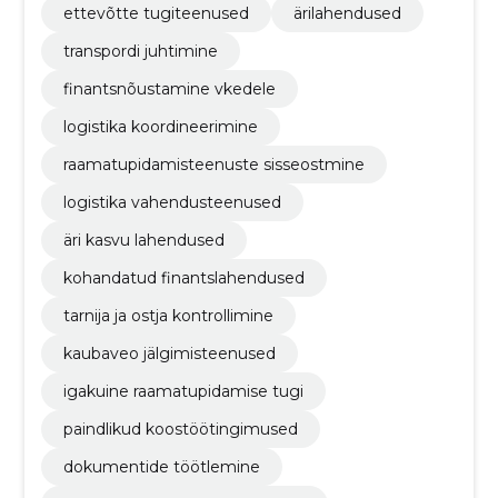
ettevõtte tugiteenused
ärilahendused
transpordi juhtimine
finantsnõustamine vkedele
logistika koordineerimine
raamatupidamisteenuste sisseostmine
logistika vahendusteenused
äri kasvu lahendused
kohandatud finantslahendused
tarnija ja ostja kontrollimine
kaubaveo jälgimisteenused
igakuine raamatupidamise tugi
paindlikud koostöötingimused
dokumentide töötlemine