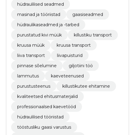
hüdraulilised seadmed
masinad ja tööriistad
gaasiseadmed
hüdraulikaseadmed ja -tarbed
purustatud kivi müük
killustiku transport
kruusa müük
kruusa transport
liiva transport
liivapuisturid
pinnase sõelumine
giljotiini töö
lammutus
kaeveteenused
purustusteenus
killustikutee ehitamine
kvaliteetsed ehitusmaterjalid
professionaalsed kaevetööd
hüdraulilised tööriistad
tööstusliku gaasi varustus