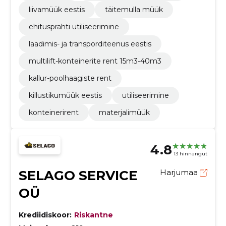
liivamüük eestis
täitemulla müük
ehitusprahti utiliseerimine
laadimis- ja transporditeenus eestis
multilift-konteinerite rent 15m3-40m3
kallur-poolhaagiste rent
killustikumüük eestis
utiliseerimine
konteinerirent
materjalimüük
4.8
13 hinnangut
SELAGO SERVICE
Harjumaa
OÜ
Krediidiskoor:
Riskantne