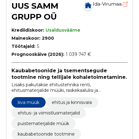
UUS SAMM
Ida-Virumaa
GRUPP OÜ
Krediidiskoor:
Usaldusväärne
Maineskoor:
2900
Töötajaid:
5
Prognooskäive (2026):
1 039 747 €
Kaubabetoonide ja tsementsegude
tootmine ning tellijale kohaletoimetamine.
Lisaks pakutakse ehitustehnika renti,
ehitusmaterjalide müüki, raskekaalulisi ja
ülegabariidilised vedusid
liiva müük
ehitus ja kinnisvara
ehitus- ja viimistlusmaterjalid
puistematerjalide müük
kaubabetoonide tootmine