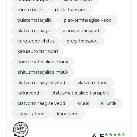
mulla müük
mulla transport
puistematerjalid
platvormhaagise veod
platvormhaagis
pinnase transport
kergteede ehitus
prügi transport
kallurauto transport
puistematerjalide müük
ehitusmaterjalide müük
platvormhaagise veod
platvormitööd
kallurveod
ehitusmaterjalide transport
platvormhaagise veod
kruus
killustik
jalgrattateed
kõnniteed
4.5