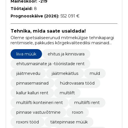
Maineskoor:
-219
Töötajaid:
8
Prognooskäive (2026):
552 091 €
Tehnika, mida saate usaldada!
Oleme spetsialiseerunud mitmekülgse tehnikapargi
rentimisele, pakkudes kõrgekvaliteedilisi masinaid
alates lumekoristusest kuni ehitustöödeks ja
pinnaseveoks vajalikeni.
liiva müük
ehitus ja kinnisvara
ehitusmasinate ja -tööriistade rent
jäätmevedu
jäätmekäitlus
muld
pinnasemasinad
hüdrovasara tööd
kallur kalluri rent
multilift
multilifti konteineri rent
multilifti rent
pinnase vastuvõtmine
roxon
roxoni tööd
täitepinnase müük