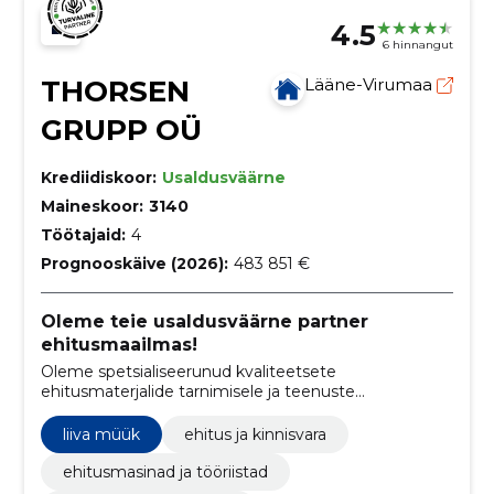
4.5
6 hinnangut
THORSEN
Lääne-Virumaa
GRUPP OÜ
Krediidiskoor:
Usaldusväärne
Maineskoor:
3140
Töötajaid:
4
Prognooskäive (2026):
483 851 €
Oleme teie usaldusväärne partner
ehitusmaailmas!
Oleme spetsialiseerunud kvaliteetsete
ehitusmaterjalide tarnimisele ja teenuste
pakkumisele alates lammutamisest kuni kruusateede
ehitamiseni.
liiva müük
ehitus ja kinnisvara
ehitusmasinad ja tööriistad