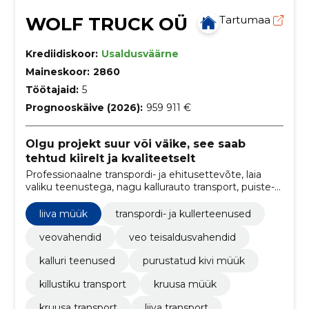
WOLF TRUCK OÜ
Tartumaa
Krediidiskoor:
Usaldusväärne
Maineskoor:
2860
Töötajaid:
5
Prognooskäive (2026):
959 911 €
Olgu projekt suur või väike, see saab
tehtud kiirelt ja kvaliteetselt
Professionaalne transpordi- ja ehitusettevõte, laia
valiku teenustega, nagu kallurauto transport, puiste-
ja ehitusmaterjalide müük, kergteede ehitus ning
pinnase ja prahi transport
liiva müük
transpordi- ja kullerteenused
veovahendid
veo teisaldusvahendid
kalluri teenused
purustatud kivi müük
killustiku transport
kruusa müük
kruusa transport
liiva transport