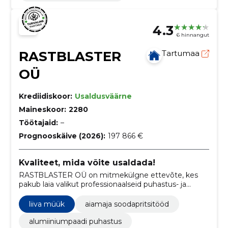
4.3
6 hinnangut
RASTBLASTER
Tartumaa
OÜ
Krediidiskoor:
Usaldusväärne
Maineskoor:
2280
Töötajaid:
–
Prognooskäive (2026):
197 866 €
Kvaliteet, mida võite usaldada!
RASTBLASTER OÜ on mitmekülgne ettevõte, kes
pakub laia valikut professionaalseid puhastus- ja
renoveerimisteenuseid, sealhulgas alates aiamajade
soodapritsitöödest ja alumiiniumvelgede puhastusest
liiva müük
aiamaja soodapritsitööd
kuni autokere ja fassaadide puhastuseni.
alumiiniumpaadi puhastus