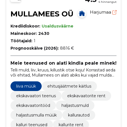
4 hinnangut
MULLAMEES OÜ
Harjumaa
Krediidiskoor:
Usaldusväärne
Maineskoor:
2430
Töötajaid:
1
Prognooskäive (2026):
8816 €
Meie teenused on alati kindla peale minek!
Telli muld, liiv, kruus, killustik otse koju! Korrastad aeda
või ehitad, Mullamees on alati abiks kui vajad mulda
või muud täitematerjali.
liiva müük
ehitusjäätmete käitlus
ekskavaatori teenus
ekskavaatorite rent
ekskavaatoritööd
haljastusmuld
haljastusmulla müük
kallurautod
kalluri teenused
kallurite rent