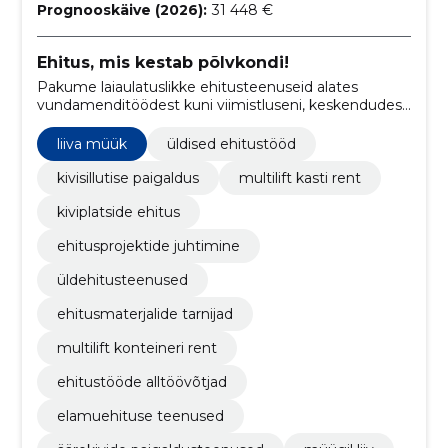
Prognooskäive (2026):
31 448 €
Ehitus, mis kestab põlvkondi!
Pakume laiaulatuslikke ehitusteenuseid alates
vundamenditöödest kuni viimistluseni, keskendudes
sise- ja välisviimistlusele, hoovade rajamisele ning
elamuehitusele.
liiva müük
üldised ehitustööd
kivisillutise paigaldus
multilift kasti rent
kiviplatside ehitus
ehitusprojektide juhtimine
üldehitusteenused
ehitusmaterjalide tarnijad
multilift konteineri rent
ehitustööde alltöövõtjad
elamuehituse teenused