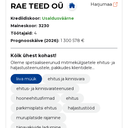
RAE TEED OÜ
Harjumaa
Krediidiskoor:
Usaldusväärne
Maineskoor:
3230
Töötajaid:
4
Prognooskäive (2026):
1 300 578 €
Kõik ühest kohast!
Oleme spetsialiseerunud mitmekülgsetele ehitus- ja
haljastusteenustele, pakkudes klientidele
professionaalset abi teede, platside, aedade, tiikide
ning kogu väliskeskkonna kujundamisel.
liiva müük
ehitus ja kinnisvara
ehitus- ja kinnisvarateenused
hooneehitusfirmad
ehitus
parkimisplatsi ehitus
haljastustööd
muruplatside rajamine
tänavakivide ladumine