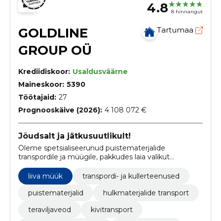
4.8
8 hinnangut
GOLDLINE
Tartumaa
GROUP OÜ
Krediidiskoor:
Usaldusväärne
Maineskoor:
5390
Töötajaid:
27
Prognooskäive (2026):
4 108 072 €
Jõudsalt ja jätkusuutlikult!
Oleme spetsialiseerunud puistematerjalide
transpordile ja müügile, pakkudes laia valikut
teenuseid teraviljast kruusani.
liiva müük
transpordi- ja kullerteenused
puistematerjalid
hulkmaterjalide transport
teraviljaveod
kivitransport