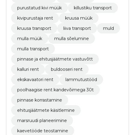
purustatud kivi müük
killustiku transport
kivipurustaja rent
kruusa müük
kruusa transport
liiva transport
muld
mulla müük
mulla sõelumine
mulla transport
pinnase ja ehitusjäätmete vastuvõtt
kalluri rent
buldooseri rent
ekskavaatori rent
lammutustööd
poolhaagise rent kandevõimega 30t
pinnase korrastamine
ehitusjäätmete käsitlemine
marsruudi planeerimine
kaevetööde teostamine