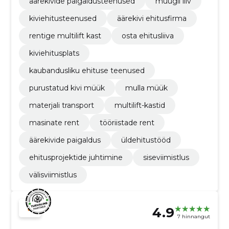
äärekivide paigaldusteenused
müügil liiv
kiviehitusteenused
äärekivi ehitusfirma
rentige multilift kast
osta ehitusliiva
kiviehitusplats
kaubandusliku ehituse teenused
purustatud kivi müük
mulla müük
materjali transport
multilift-kastid
masinate rent
tööriistade rent
äärekivide paigaldus
üldehitustööd
ehitusprojektide juhtimine
siseviimistlus
välisviimistlus
4.9
7 hinnangut