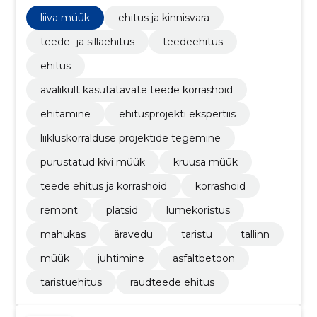
maanteede ehitus-, rajamis- ja pindamistööd,
Teeehitustööd, Teetööd, Maanteede, teede, tänavate
liiva müük
ehitus ja kinnisvara
ja jalgradade alustööd, Kaevanduse ehitustööd
teede- ja sillaehitus
teedeehitus
ehitus
avalikult kasutatavate teede korrashoid
ehitamine
ehitusprojekti ekspertiis
liikluskorralduse projektide tegemine
purustatud kivi müük
kruusa müük
teede ehitus ja korrashoid
korrashoid
remont
platsid
lumekoristus
mahukas
äravedu
taristu
tallinn
müük
juhtimine
asfaltbetoon
taristuehitus
raudteede ehitus