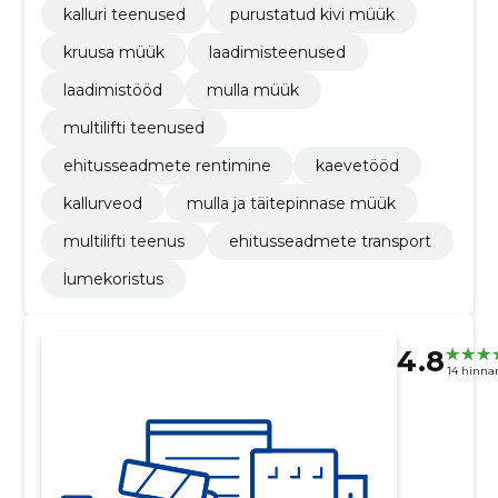
kalluri teenused
purustatud kivi müük
kruusa müük
laadimisteenused
laadimistööd
mulla müük
multilifti teenused
ehitusseadmete rentimine
kaevetööd
kallurveod
mulla ja täitepinnase müük
multilifti teenus
ehitusseadmete transport
lumekoristus
4.8
14 hinna