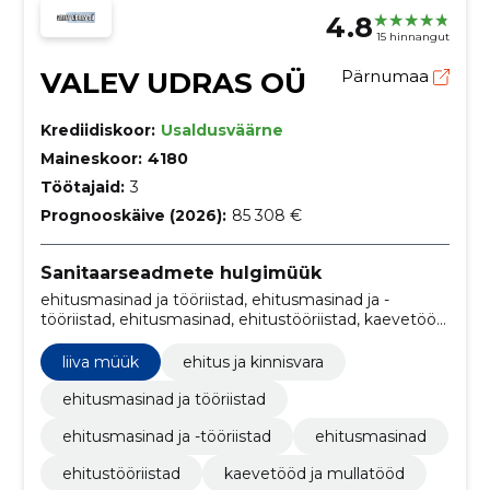
4.8
15 hinnangut
VALEV UDRAS OÜ
Pärnumaa
Krediidiskoor:
Usaldusväärne
Maineskoor:
4180
Töötajaid:
3
Prognooskäive (2026):
85 308 €
Sanitaarseadmete hulgimüük
ehitusmasinad ja tööriistad, ehitusmasinad ja -
tööriistad, ehitusmasinad, ehitustööriistad, kaevetööd
ja mullatööd, masinad ja tööriistad, pinnasemasinad,
Ekskavaatori teenus, Ekskavaatoritööd, Kalluri
liiva müük
ehitus ja kinnisvara
teenused
ehitusmasinad ja tööriistad
ehitusmasinad ja -tööriistad
ehitusmasinad
ehitustööriistad
kaevetööd ja mullatööd