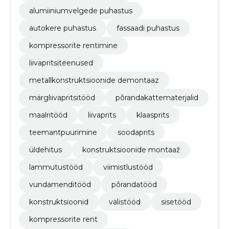
alumiiniumvelgede puhastus
autokere puhastus
fassaadi puhastus
kompressorite rentimine
liivapritsiteenused
metallkonstruktsioonide demontaaz
märgliivapritsitööd
põrandakattematerjalid
maalritööd
liivaprits
klaasprits
teemantpuurimine
soodaprits
üldehitus
konstruktsioonide montaaž
lammutustööd
viimistlustööd
vundamenditööd
põrandatööd
konstruktsioonid
välistööd
sisetööd
kompressorite rent