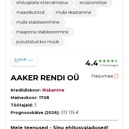
ehitusplatsi ettevalmistus
erosioonitõrje
maastikutööd
mulla rikastamine
mulla stabiliseerimine
maapinna stabiliseerimine
purustatud kivi müük
4.4
5 hinnangut
AAKER RENDI OÜ
Harjumaa
Krediidiskoor:
Riskantne
Maineskoor:
1708
Töötajaid:
3
Prognooskäive (2026):
313 135 €
Meie teenused - Sinu ehitusvajadused!