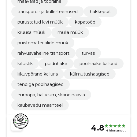
maavarad ja tooraine
transpordi- ja kullerteenused
hakkepuit
purustatud kivi müük
kopatööd
kruusa müük
mulla müük
puistematerjalide müük
rahvusvaheline transport
turvas
killustik
puiduhake
poolhaake kallurid
liikuvpõrand kalluris
külmutushaagised
tendiga poolhaagised
euroopa, balticum, skandinaavia
kaubavedu maanteel
4.8
4 hinnangut