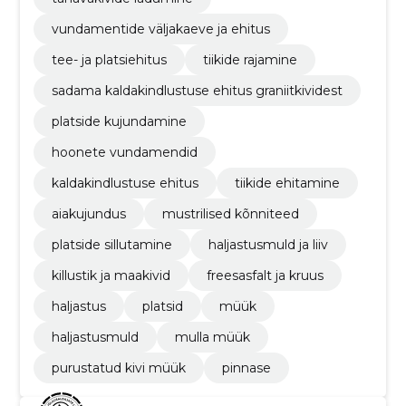
vundamentide väljakaeve ja ehitus
tee- ja platsiehitus
tiikide rajamine
sadama kaldakindlustuse ehitus graniitkividest
platside kujundamine
hoonete vundamendid
kaldakindlustuse ehitus
tiikide ehitamine
aiakujundus
mustrilised kõnniteed
platside sillutamine
haljastusmuld ja liiv
killustik ja maakivid
freesasfalt ja kruus
haljastus
platsid
müük
haljastusmuld
mulla müük
purustatud kivi müük
pinnase