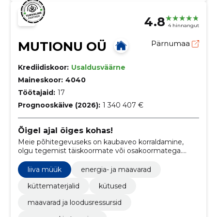
4.8
4 hinnangut
MUTIONU OÜ
Pärnumaa
Krediidiskoor:
Usaldusväärne
Maineskoor:
4040
Töötajaid:
17
Prognooskäive (2026):
1 340 407 €
Õigel ajal õiges kohas!
Meie põhitegevuseks on kaubaveo korraldamine,
olgu tegemist täiskoormate või osakoormatega.
Teame, et iga kaup on oluline ja iga tellimus väärib
tähelepanu. Seetõttu tagame, et Sinu kaup jõuaks
liiva müük
energia- ja maavarad
alati õigel ajal ja ohutult sihtkohta.
küttematerjalid
kütused
maavarad ja loodusressursid