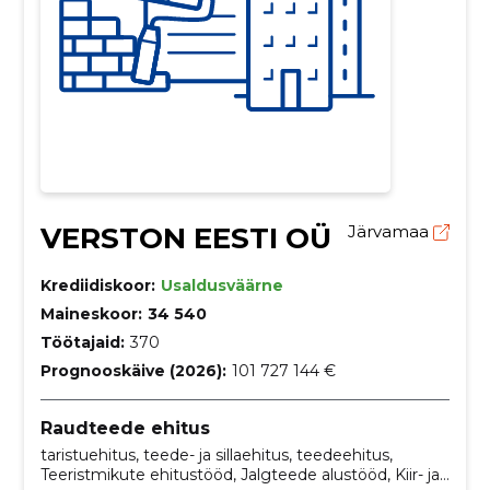
VERSTON EESTI OÜ
Järvamaa
Krediidiskoor:
Usaldusväärne
Maineskoor:
34 540
Töötajaid:
370
Prognooskäive (2026):
101 727 144 €
Raudteede ehitus
taristuehitus, teede- ja sillaehitus, teedeehitus,
Teeristmikute ehitustööd, Jalgteede alustööd, Kiir- ja