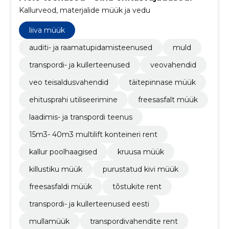
Kallurveod, materjalide müük ja vedu
liiva müük
auditi- ja raamatupidamisteenused
muld
transpordi- ja kullerteenused
veovahendid
veo teisaldusvahendid
täitepinnase müük
ehitusprahi utiliseerimine
freesasfalt müük
laadimis- ja transpordi teenus
15m3- 40m3 multilift konteineri rent
kallur poolhaagised
kruusa müük
killustiku müük
purustatud kivi müük
freesasfaldi müük
tõstukite rent
transpordi- ja kullerteenused eesti
mullamüük
transpordivahendite rent