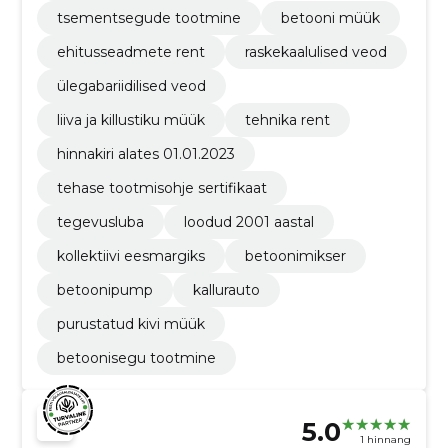
tsementsegude tootmine
betooni müük
ehitusseadmete rent
raskekaalulised veod
ülegabariidilised veod
liiva ja killustiku müük
tehnika rent
hinnakiri alates 01.01.2023
tehase tootmisohje sertifikaat
tegevusluba
loodud 2001 aastal
kollektiivi eesmargiks
betoonimikser
betoonipump
kallurauto
purustatud kivi müük
betoonisegu tootmine
5.0
1 hinnang