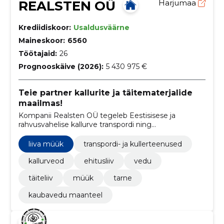
REALSTEN OÜ
Harjumaa
Krediidiskoor:
Usaldusväärne
Maineskoor:
6560
Töötajaid:
26
Prognooskäive (2026):
5 430 975 €
Teie partner kallurite ja täitematerjalide
maailmas!
Kompanii Realsten OÜ tegeleb Eestisisese ja
rahvusvahelise kallurve transpordi ning
täitematerjalide müügi ja veduga, pakkudes
usaldusväärseid ja mitmekülgseid logistikalahendusi.
liiva müük
transpordi- ja kullerteenused
kallurveod
ehitusliiv
vedu
täiteliiv
müük
tarne
kaubavedu maanteel