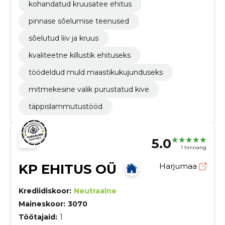
kohandatud kruusatee ehitus
pinnase sõelumise teenused
sõelutud liiv ja kruus
kvaliteetne killustik ehituseks
töödeldud muld maastikukujunduseks
mitmekesine valik purustatud kive
täppislammutustööd
5.0
1 hinnang
KP EHITUS OÜ
Harjumaa
Krediidiskoor:
Neutraalne
Maineskoor:
3070
Töötajaid:
1