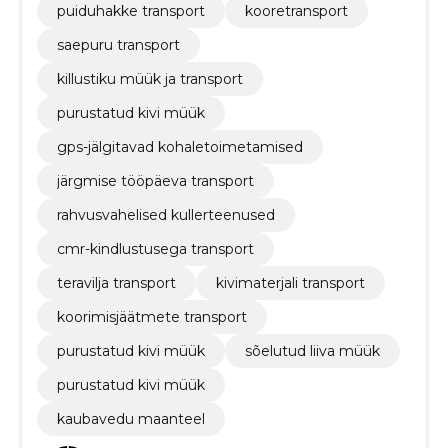
puiduhakke transport
kooretransport
saepuru transport
killustiku müük ja transport
purustatud kivi müük
gps-jälgitavad kohaletoimetamised
järgmise tööpäeva transport
rahvusvahelised kullerteenused
cmr-kindlustusega transport
teravilja transport
kivimaterjali transport
koorimisjäätmete transport
purustatud kivi müük
sõelutud liiva müük
purustatud kivi müük
kaubavedu maanteel