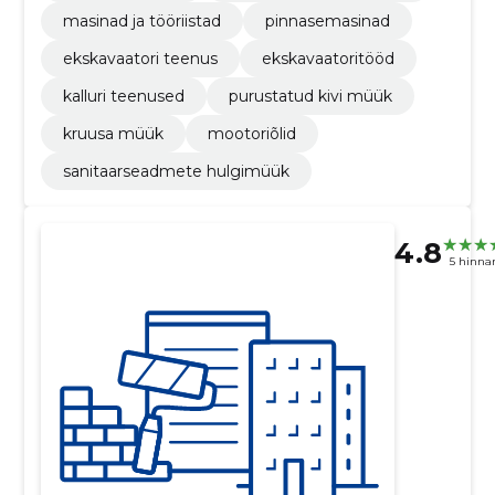
masinad ja tööriistad
pinnasemasinad
ekskavaatori teenus
ekskavaatoritööd
kalluri teenused
purustatud kivi müük
kruusa müük
mootoriõlid
sanitaarseadmete hulgimüük
4.8
5 hinna