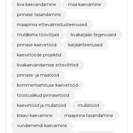
liiva kaevandamine
maa kaevamine
pinnase tasandamine
maapinna ettevalmistusteenused
muldkeha töövõtjad
liivakarjääri tegevused
pinnase kaevetööd
karjääriteenused
kaevetööde projektid
liivakaevandamise ettevõtted
pinnase- ja maatööd
kommertsehituse kaevetööd
tööstuslikud pinnasetööd
kaevetööd ja mullatööd
mullatööd
kraavi kaevamine
maapinna tasandamine
vundamendi kaevamine