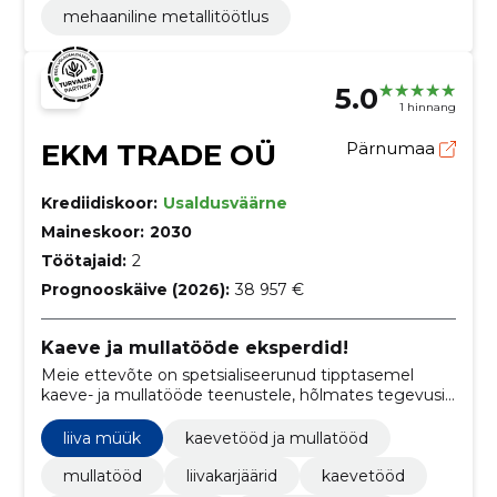
mehaaniline metallitöötlus
5.0
1 hinnang
EKM TRADE OÜ
Pärnumaa
Krediidiskoor:
Usaldusväärne
Maineskoor:
2030
Töötajaid:
2
Prognooskäive (2026):
38 957 €
Kaeve ja mullatööde eksperdid!
Meie ettevõte on spetsialiseerunud tipptasemel
kaeve- ja mullatööde teenustele, hõlmates tegevusi
ka liivakarjäärides. Oleme pühendunud kvaliteetsele ja
professionaalsele teenindusele igas projektis!
liiva müük
kaevetööd ja mullatööd
mullatööd
liivakarjäärid
kaevetööd