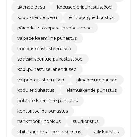
akende pesu
kodused eripuhastustööd
kodu akende pesu
ehitusjärgne koristus
põrandate süvapesu ja vahatamine
vaipade keemiline puhastus
hoolduskoristusteenused
spetsialiseeritud puhastustööd
kodupuhastuse lahendused
välipuhastusteenused
aknapesuteenused
kodu eripuhastus
elamuakende puhastus
polstrite keemiline puhastus
kontoritoolide puhastus
nahkmööbli hooldus
suurkoristus
ehitusjärgne ja -eelne koristus
väliskoristus