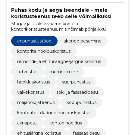
Puhas kodu ja aega iseendale - meie
koristusteenus teeb selle võimalikuks!
Mugav ja usaldusväärne kodu-ja
kontorikoristusteenus, mis hõlmab põhjalikku
puhastust, pindade desinfitseerimist, vaipade ja
mööbli hooldust ning eripuhastust vastavalt
eripuhastustööd
akende pesemine
vajadusele.
kontorite hoolduskoristus
remondi- ja ehitusaegne/järgne koristus
tutvustus
muruniitmine
hoolduskoristus
suurpuhastus
valvekoristus
sokli ja fassaadipesu
majahoidjateenus
kodupuhastus
kontorite ja ladude hoolduskoristus
aknapesu
kontori hooldus
ehitusjärgne koristus
fassaadipesu