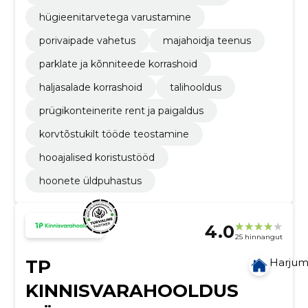
hügieenitarvetega varustamine
porivaipade vahetus
majahoidja teenus
parklate ja kõnniteede korrashoid
haljasalade korrashoid
talihooldus
prügikonteinerite rent ja paigaldus
korvtõstukilt tööde teostamine
hooajalised koristustööd
hoonete üldpuhastus
4.0
25 hinnangut
TP
Harju
KINNISVARAHOOLDUS