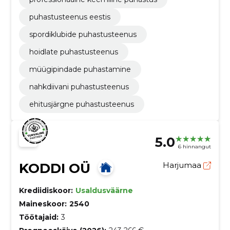
puhastusteenus eestis
spordiklubide puhastusteenus
hoidlate puhastusteenus
müügipindade puhastamine
nahkdiivani puhastusteenus
ehitusjärgne puhastusteenus
5.0
6 hinnangut
KODDI OÜ
Harjumaa
Krediidiskoor:
Usaldusväärne
Maineskoor:
2540
Töötajaid:
3