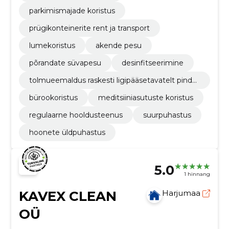
parkimismajade koristus
prügikonteinerite rent ja transport
lumekoristus
akende pesu
põrandate süvapesu
desinfitseerimine
tolmueemaldus raskesti ligipääsetavatelt pinda
delt
bürookoristus
meditsiiniasutuste koristus
regulaarne hooldusteenus
suurpuhastus
hoonete üldpuhastus
5.0
1 hinnang
KAVEX CLEAN
Harjumaa
OÜ