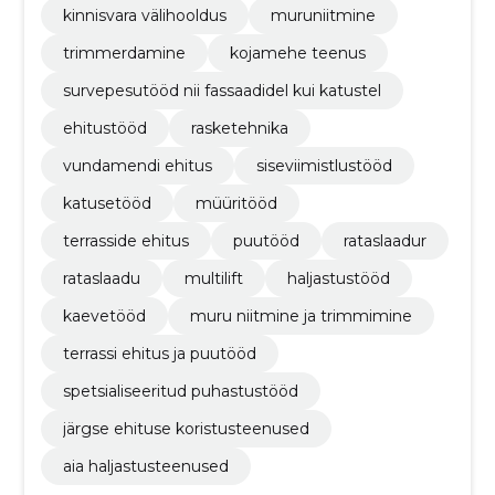
kinnisvara välihooldus
muruniitmine
trimmerdamine
kojamehe teenus
survepesutööd nii fassaadidel kui katustel
ehitustööd
rasketehnika
vundamendi ehitus
siseviimistlustööd
katusetööd
müüritööd
terrasside ehitus
puutööd
rataslaadur
rataslaadu
multilift
haljastustööd
kaevetööd
muru niitmine ja trimmimine
terrassi ehitus ja puutööd
spetsialiseeritud puhastustööd
järgse ehituse koristusteenused
aia haljastusteenused