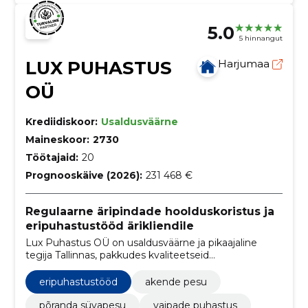
5.0
5 hinnangut
LUX PUHASTUS
Harjumaa
OÜ
Krediidiskoor:
Usaldusväärne
Maineskoor:
2730
Töötajaid:
20
Prognooskäive (2026):
231 468 €
Regulaarne äripindade hoolduskoristus ja
eripuhastustööd ärikliendile
Lux Puhastus OÜ on usaldusväärne ja pikaajaline
tegija Tallinnas, pakkudes kvaliteetseid
hoolduskoristuse teenuseid erinevatele äripindadele.
eripuhastustööd
akende pesu
põranda süvapesu
vaipade puhastus