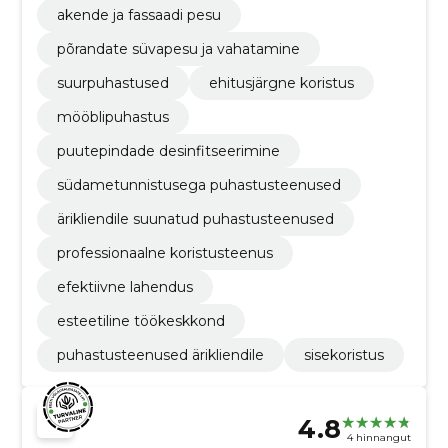
akende ja fassaadi pesu
põrandate süvapesu ja vahatamine
suurpuhastused
ehitusjärgne koristus
mööblipuhastus
puutepindade desinfitseerimine
südametunnistusega puhastusteenused
ärikliendile suunatud puhastusteenused
professionaalne koristusteenus
efektiivne lahendus
esteetiline töökeskkond
puhastusteenused ärikliendile
sisekoristus
4.8
4 hinnangut