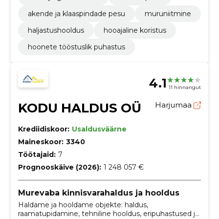
akende ja klaaspindade pesu
muruniitmine
haljastushooldus
hooajaline koristus
hoonete tööstuslik puhastus
4.1
11 hinnangut
KODU HALDUS OÜ
Harjumaa
Krediidiskoor:
Usaldusväärne
Maineskoor:
3340
Töötajaid:
7
Prognooskäive (2026):
1 248 057 €
Murevaba kinnisvarahaldus ja hooldus
Haldame ja hooldame objekte: haldus,
raamatupidamine, tehniline hooldus, eripuhastused ja