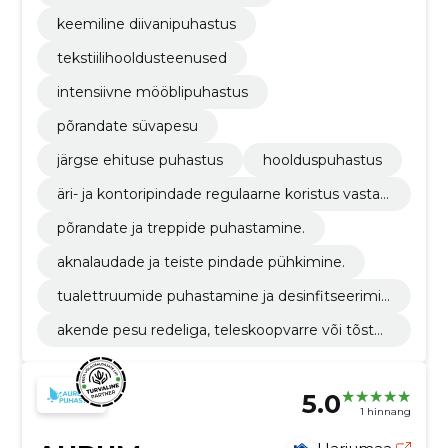
keemiline diivanipuhastus
tekstiilihooldusteenused
intensiivne mööblipuhastus
põrandate süvapesu
järgse ehituse puhastus
hoolduspuhastus
äri- ja kontoripindade regulaarne koristus vastav
alt kokkulepitud sagedusele.
põrandate ja treppide puhastamine.
aknalaudade ja teiste pindade pühkimine.
tualettruumide puhastamine ja desinfitseerimin
e.
akende pesu redeliga, teleskoopvarre või tõstuk
i abil.
5.0
1 hinnang