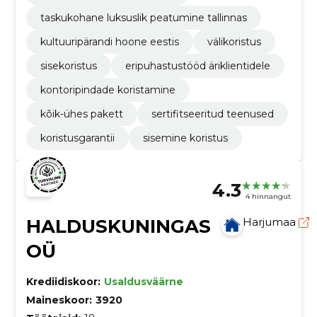
taskukohane luksuslik peatumine tallinnas
kultuuripärandi hoone eestis
välikoristus
sisekoristus
eripuhastustööd äriklientidele
kontoripindade koristamine
kõik-ühes pakett
sertifitseeritud teenused
koristusgarantii
sisemine koristus
4.3
4 hinnangut
HALDUSKUNINGAS
Harjumaa
OÜ
Krediidiskoor:
Usaldusväärne
Maineskoor:
3920