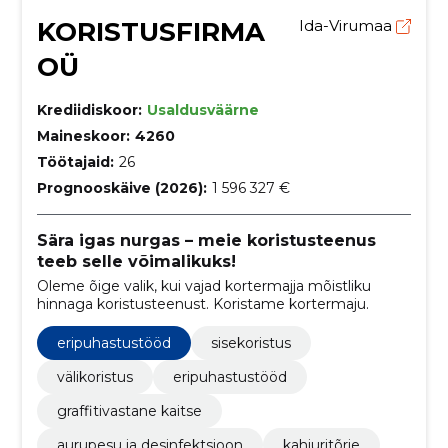
KORISTUSFIRMA
Ida-Virumaa
OÜ
Krediidiskoor:
Usaldusväärne
Maineskoor:
4260
Töötajaid:
26
Prognooskäive (2026):
1 596 327 €
Sära igas nurgas – meie koristusteenus
teeb selle võimalikuks!
Oleme õige valik, kui vajad kortermajja mõistliku
hinnaga koristusteenust. Koristame kortermaju.
eripuhastustööd
sisekoristus
välikoristus
eripuhastustööd
graffitivastane kaitse
aurupesu ja desinfektsioon
kahjuritõrje