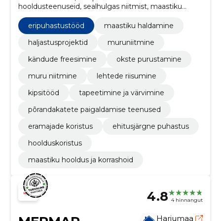
hooldusteenuseid, sealhulgas niitmist, maastiku
hooldust ja korrashoidu ning dekoratiivviimistlust.
eripuhastustööd
maastiku haldamine
haljastusprojektid
muruniitmine
kändude freesimine
okste purustamine
muru niitmine
lehtede riisumine
kipsitööd
tapeetimine ja värvimine
põrandakatete paigaldamise teenused
eramajade koristus
ehitusjärgne puhastus
hoolduskoristus
maastiku hooldus ja korrashoid
4.8
4 hinnangut
Harjumaa