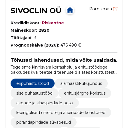
SIVOCLIN OÜ
Pärnumaa
Krediidiskoor:
Riskantne
Maineskoor:
2820
Töötajaid:
3
Prognooskäive (2026):
476 490 €
Tõhusad lahendused, mida võite usaldada.
Tegeleme kinnisvara korrashoiu ja ehitustöödega,
pakkudes kvaliteetseid teenuseid alates koristustest
kuni keerukate ehitusprojektideni.
eripuhastustööd
aiamaastikukujundus
sise puhastustööd
ehitusjärgne koristus
akende ja klaaspindade pesu
lepingulised ühistute ja äripindade koristused
põrandapindade süvapesud