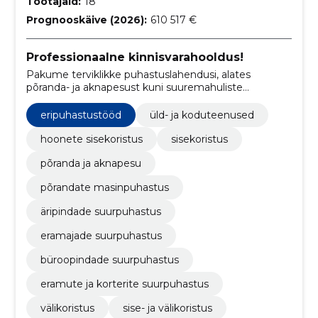
Töötajaid:
18
Prognooskäive (2026):
610 517 €
Professionaalne kinnisvarahooldus!
Pakume terviklikke puhastuslahendusi, alates
põranda- ja aknapesust kuni suuremahuliste
kommerts- ja erakinnisvara hooldustöödeni.
eripuhastustööd
üld- ja koduteenused
hoonete sisekoristus
sisekoristus
põranda ja aknapesu
põrandate masinpuhastus
äripindade suurpuhastus
eramajade suurpuhastus
büroopindade suurpuhastus
​eramute ja korterite suurpuhastus
välikoristus
sise- ja välikoristus