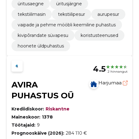
üritusaegne
üritusjärgne
tekstiilimasin
tekstiilipesur
aurupesur
vaipade ja pehme mööbli keemiline puhastus
kivipõrandate süvapesu
koristusteenused
hoonete üldpuhastus
4.5
2 hinnangut
AVIRA
Harjumaa
PUHASTUS OÜ
Krediidiskoor:
Riskantne
Maineskoor:
1378
Töötajaid:
9
Prognooskäive (2026):
284 110 €