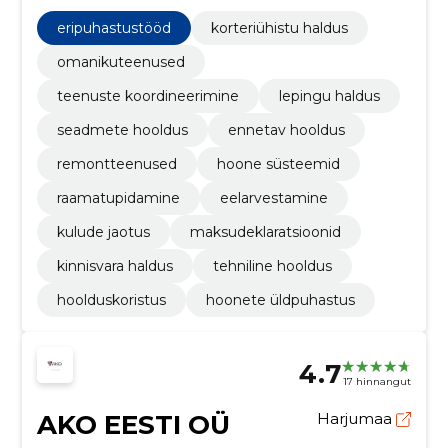
24h häireteenus, et omanikud ja ühistud oleksid
murevabad.
eripuhastustööd
korteriühistu haldus
omanikuteenused
teenuste koordineerimine
lepingu haldus
seadmete hooldus
ennetav hooldus
remontteenused
hoone süsteemid
raamatupidamine
eelarvestamine
kulude jaotus
maksudeklaratsioonid
kinnisvara haldus
tehniline hooldus
hoolduskoristus
hoonete üldpuhastus
4.7
17 hinnangut
AKO EESTI OÜ
Harjumaa