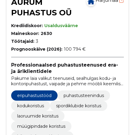
AURUM
Harjumaa
PUHASTUS OÜ
Krediidiskoor:
Usaldusväärne
Maineskoor:
2630
Töötajaid:
3
Prognooskäive (2026):
100 794 €
Professionaalsed puhastusteenused era-
ja äriklientidele
Pakume laia valikut teenuseid, sealhulgas kodu- ja
kontoripuhastust, vaipade ja pehme mööbli keemilist
puhastust, akende pesu ning ehitusjärgset koristust.
eripuhastustööd
puhastusteenindus
kodukoristus
spordiklubide koristus
laoruumide koristus
müügipindade koristus