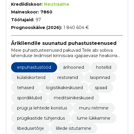
Krediidiskoor:
Neutraalne
Maineskoor:
7860
Töötajaid:
97
Prognooskäive (2026):
1 840 604 €
Ärikliendile suunatud puhastusteenused
Meie puhastusteenused pakuvad Teile abi sobiva
lahenduse leidmisel kinnisvara igapäevase heakorra
tagamisel.
eripuhastustööd
ärihooned
hotellid
külaliskorterid
restoranid
laopinnad
tehased
logistikakeskused
spaad
spordiklubid
meditsiinikeskused
prügi ja lehtede koristus
muru niitmine
prügikastide tühjendus
lume lükkamine
libedusetõrje
lillede istutamine