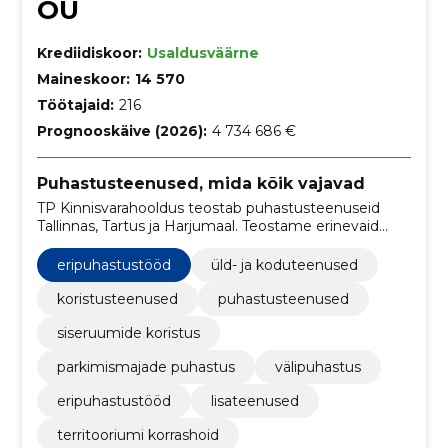
OÜ
Krediidiskoor:
Usaldusväärne
Maineskoor:
14 570
Töötajaid:
216
Prognooskäive (2026):
4 734 686 €
Puhastusteenused, mida kõik vajavad
TP Kinnisvarahooldus teostab puhastusteenuseid
Tallinnas, Tartus ja Harjumaal. Teostame erinevaid
puhastusteenuseid nagu siseruumide koristust,
välipuhastust, akende pesu, põrandate süvapesu ja
eripuhastustööd
üld- ja koduteenused
hooldust. Samuti pakume parkimismajade puhastust
ning prahikonteinerite renti ja transporti.
koristusteenused
puhastusteenused
siseruumide koristus
parkimismajade puhastus
välipuhastus
eripuhastustööd
lisateenused
territooriumi korrashoid