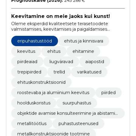
Prognooskäive (2026):
243 266 €
Keevitamine on meie jaoks kui kunst!
Oleme eksperdid kvaliteetsete terasetoodete
valmistamises, keevitamises ja paigaldamises
vastavalt klientide ainulaadsetele vajadustele.
eripuhastustööd
ehitus ja kinnisvara
keevitus
ehitus
ehitamine
piirdeaiad
liugväravad
aiapostid
trepipiirded
trellid
varikatused
ehituskonstruktsioonid
roostevaba ja alumiinium keevitus
piirded
hoolduskoristus
suurpuhastus
objektide avamise konsulteerimine ja abistamin
e
metallitöötlus
puhastusteenused
metallkonstruktsioonide tootmine