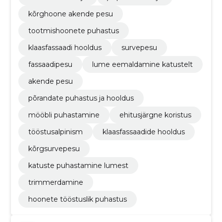
kõrghoone akende pesu
tootmishoonete puhastus
klaasfassaadi hooldus
survepesu
fassaadipesu
lume eemaldamine katustelt
akende pesu
põrandate puhastus ja hooldus
mööbli puhastamine
ehitusjärgne koristus
tööstusalpinism
klaasfassaadide hooldus
kõrgsurvepesu
katuste puhastamine lumest
trimmerdamine
hoonete tööstuslik puhastus