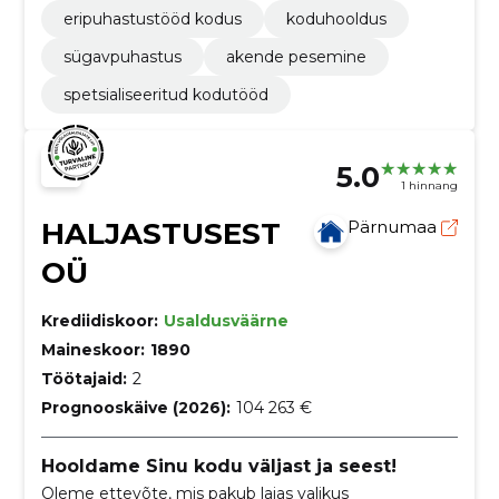
eripuhastustööd kodus
koduhooldus
sügavpuhastus
akende pesemine
spetsialiseeritud kodutööd
5.0
1 hinnang
HALJASTUSEST
Pärnumaa
OÜ
Krediidiskoor:
Usaldusväärne
Maineskoor:
1890
Töötajaid:
2
Prognooskäive (2026):
104 263 €
Hooldame Sinu kodu väljast ja seest!
Oleme ettevõte, mis pakub laias valikus