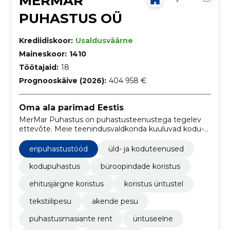
MERMAR
PUHASTUS OÜ
Krediidiskoor:
Usaldusväärne
Maineskoor:
1410
Töötajaid:
18
Prognooskäive (2026):
404 958 €
Oma ala parimad Eestis
MerMar Puhastus on puhastusteenustega tegelev
ettevõte. Meie teenindusvaldkonda kuuluvad kodu-
ja büroohoonete koristused. Pakume
professionaalseid puhastusteenuseid era- ja
eripuhastustööd
üld- ja koduteenused
äriklientidele.
kodupuhastus
büroopindade koristus
ehitusjärgne koristus
koristus üritustel
tekstiilipesu
akende pesu
puhastusmasiante rent
ürituseelne