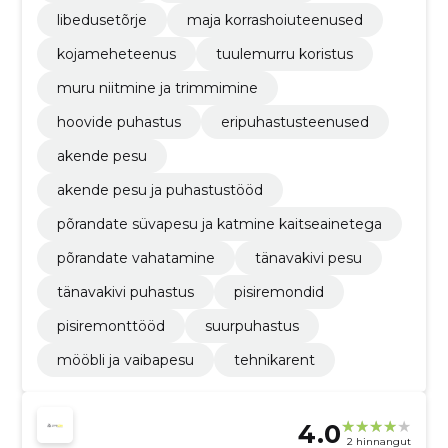
libedusetõrje
maja korrashoiuteenused
kojameheteenus
tuulemurru koristus
muru niitmine ja trimmimine
hoovide puhastus
eripuhastusteenused
akende pesu
akende pesu ja puhastustööd
põrandate süvapesu ja katmine kaitseainetega
põrandate vahatamine
tänavakivi pesu
tänavakivi puhastus
pisiremondid
pisiremonttööd
suurpuhastus
mööbli ja vaibapesu
tehnikarent
4.0
2 hinnangut