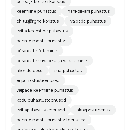
büroo ja kontori koristus
keemiline puhastus
nahkdiivani puhastus
ehitusjärgne koristus
vaipade puhastus
vaiba keemiline puhastus
pehme mööbli puhastus
põrandate õlitamine
põrandate süvapesu ja vahatamine
akende pesu
suurpuhastus
eripuhastusteenused
vaipade keemiline puhastus
kodu puhastusteenused
vaibapuhastusteenused
aknapesuteenus
pehme mööbli puhastusteenused
professionaalne keemiline puhastus