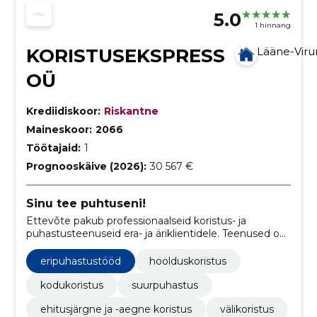
5.0
1 hinnang
KORISTUSEKSPRESS
Lääne-Vir
OÜ
Krediidiskoor:
Riskantne
Maineskoor:
2066
Töötajaid:
1
Prognooskäive (2026):
30 567 €
Sinu tee puhtuseni!
Ettevõte pakub professionaalseid koristus- ja
puhastusteenuseid era- ja äriklientidele. Teenused on
paindlikud, kvaliteetsed ja kohandatud vastavalt
kliendi vajadustele.
eripuhastustööd
hoolduskoristus
kodukoristus
suurpuhastus
ehitusjärgne ja -aegne koristus
välikoristus