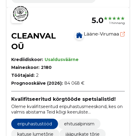
5.0
1 hinnang
CLEANVAL
Lääne-Virumaa
OÜ
Krediidiskoor:
Usaldusväärne
Maineskoor:
2180
Töötajaid:
2
Prognooskäive (2026):
84 068 €
Kvalifitseeritud kõrgtööde spetsialistid!
Oleme kvalifitseeritud eripuhastusmeeskond, kes on
valmis abistama Teid kõigi keeruliste
puhastustöödega.
eripuhastustööd
ehitusalpinism
katuse lumetõrje
jääpurikate tõrje