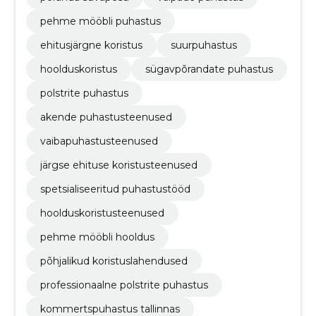
pehme mööbli puhastus
ehitusjärgne koristus
suurpuhastus
hoolduskoristus
sügavpõrandate puhastus
polstrite puhastus
akende puhastusteenused
vaibapuhastusteenused
järgse ehituse koristusteenused
spetsialiseeritud puhastustööd
hoolduskoristusteenused
pehme mööbli hooldus
põhjalikud koristuslahendused
professionaalne polstrite puhastus
kommertspuhastus tallinnas