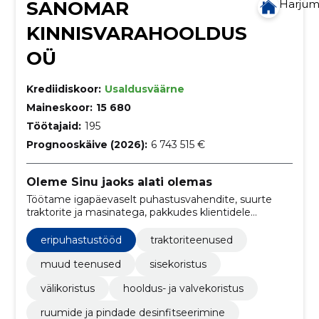
SANOMAR
Harju
KINNISVARAHOOLDUS
OÜ
Krediidiskoor:
Usaldusväärne
Maineskoor:
15 680
Töötajaid:
195
Prognooskäive (2026):
6 743 515 €
Oleme Sinu jaoks alati olemas
Töötame igapäevaselt puhastusvahendite, suurte
traktorite ja masinatega, pakkudes klientidele
täielikku kinnisvarahoolduse ja koristusteenuste
paketti.
eripuhastustööd
traktoriteenused
muud teenused
sisekoristus
välikoristus
hooldus- ja valvekoristus
ruumide ja pindade desinfitseerimine