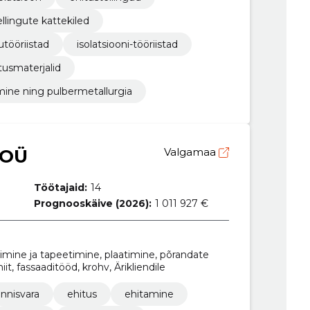
ellingute kattekiled
utööriistad
isolatsiooni-tööriistad
tusmaterjalid
mine ning pulbermetallurgia
 OÜ
Valgamaa
Töötajaid:
14
Prognooskäive (2026):
1 011 927 €
imine ja tapeetimine, plaatimine, põrandate
it, fassaaditööd, krohv, Ärikliendile
innisvara
ehitus
ehitamine