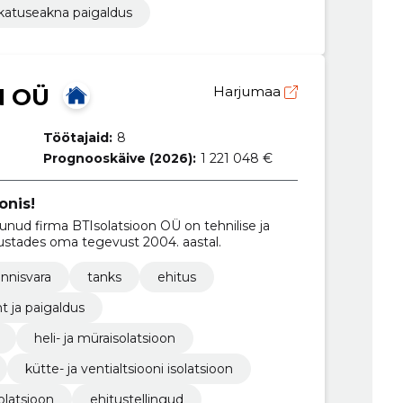
katuseakna paigaldus
N OÜ
Harjumaa
Töötajaid:
8
Prognooskäive (2026):
1 221 048 €
onis!
runud firma BTIsolatsioon OÜ on tehnilise ja
alustades oma tegevust 2004. aastal.
innisvara
tanks
ehitus
nt ja paigaldus
heli- ja müraisolatsioon
kütte- ja ventialtsiooni isolatsioon
olatsioon
ehitustellingud