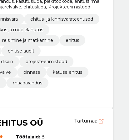
randus, kasutusluba, plekitöökoda, ehitusfirma,
järelvalve, ehitusluba, Projekteerimistööd
innisvara
ehitus- ja kinnisvarateenused
kus ja meelelahutus
reisimine ja matkamine
ehitus
ehitise audit
disain
projekteerimistööd
valve
pinnase
katuse ehitus
a
maaparandus
EHITUS OÜ
Tartumaa
ne
Töötajaid:
8