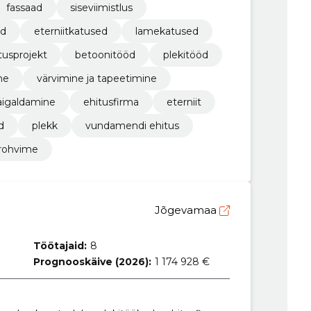
fassaad
siseviimistlus
ed
eterniitkatused
lamekatused
tusprojekt
betoonitööd
plekitööd
ne
värvimine ja tapeetimine
aigaldamine
ehitusfirma
eterniit
d
plekk
vundamendi ehitus
rohvime
Jõgevamaa
Töötajaid:
8
Prognooskäive (2026):
1 174 928 €