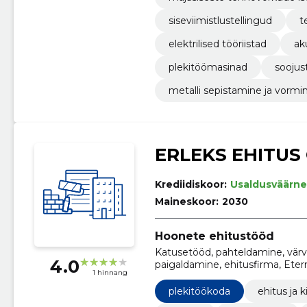
siseviimistlustellingud
t
elektrilised tööriistad
ak
plekitöömasinad
soojus
metalli sepistamine ja vormi
ERLEKS EHITUS
Krediidiskoor:
Usaldusväärne
Maineskoor:
2030
Hoonete ehitustööd
Katusetööd, pahteldamine, värv
4.0
paigaldamine, ehitusfirma, Eterni
1 hinnang
plekitöökoda
ehitus ja k