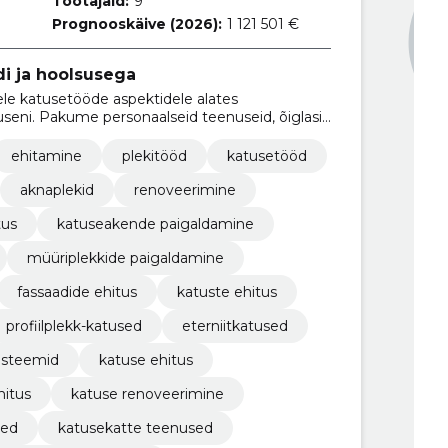
Töötajaid:
9
Prognooskäive (2026):
1 121 501 €
di ja hoolsusega
ele katusetööde aspektidele alates
luseni. Pakume personaalseid teenuseid, õiglasi
tamist.
ehitamine
plekitööd
katusetööd
aknaplekid
renoveerimine
tus
katuseakende paigaldamine
müüriplekkide paigaldamine
fassaadide ehitus
katuste ehitus
profiilplekk-katused
eterniitkatused
steemid
katuse ehitus
itus
katuse renoveerimine
sed
katusekatte teenused