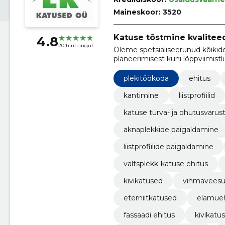
Maineskoor:
3520
Katuse tõstmine kvalitee
4.8
20 hinnangut
Oleme spetsialiseerunud kõikid
planeerimisest kuni lõppviimist
hindu ja tööde õigeaegset teos
plekitöökoda
ehitus
kantimine
liistprofiilid
katuse turva- ja ohutusvarus
aknaplekkide paigaldamine
liistprofiilide paigaldamine
valtsplekk-katuse ehitus
kivikatused
vihmaveesü
eterniitkatused
elamueh
fassaadi ehitus
kivikatu