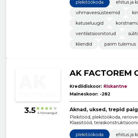
plekitöökoda
ehitus ja k
vihmaveesüsteemid
ki
katuseluugid
korstnamü
ventilatsioonitorud
sülit
kliendid
parim tulemus
AK FACTOREM 
Krediidiskoor:
Riskantne
Maineskoor:
-282
3.5
Aknad, uksed, trepid pai
4 hinnangut
Plekitööd, plekitöökoda, renove
Klaasitööd, teraskonstruktsioon
ehitus ja kinnisvara
plekitöökoda
ehitus ja k