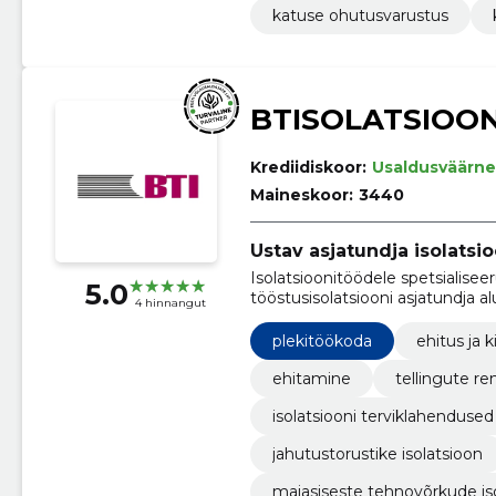
katuse ohutusvarustus
BTISOLATSIOO
Krediidiskoor:
Usaldusväärne
Maineskoor:
3440
Ustav asjatundja isolatsio
Isolatsioonitöödele spetsialisee
5.0
tööstusisolatsiooni asjatundja 
4 hinnangut
plekitöökoda
ehitus ja k
ehitamine
tellingute re
isolatsiooni terviklahendused
jahutustorustike isolatsioon
majasiseste tehnovõrkude is