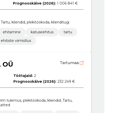
Prognooskäive (2026):
1 006 841 €
Tartu, kliendid, plekitöökoda, klienditugi
ehitamine
katuseehitus
tartu
ehitiste viimistlus
L OÜ
Tartumaa
Töötajaid:
2
Prognooskäive (2026):
232 249 €
rim tulemus, plekitöökoda, kliendid, Tartu,
ukatted