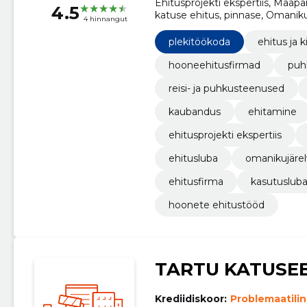
Ehitusprojekti ekspertiis, Maapa
4.5
katuse ehitus, pinnase, Omaniku
4 hinnangut
plekitöökoda
ehitus ja k
hooneehitusfirmad
puh
reisi- ja puhkusteenused
kaubandus
ehitamine
ehitusprojekti ekspertiis
ehitusluba
omanikujärel
ehitusfirma
kasutuslub
hoonete ehitustööd
TARTU KATUSE
Krediidiskoor:
Problemaatili