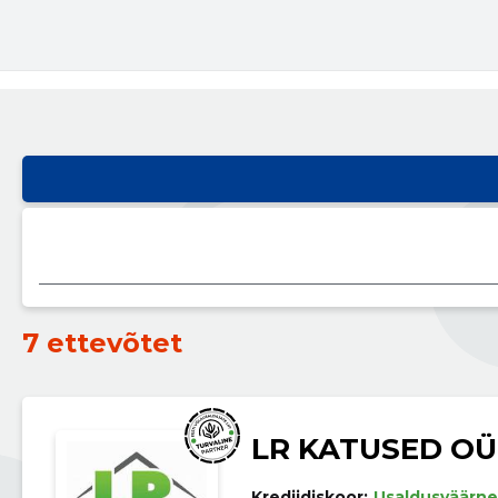
7 ettevõtet
LR KATUSED OÜ
Krediidiskoor:
Usaldusväärne