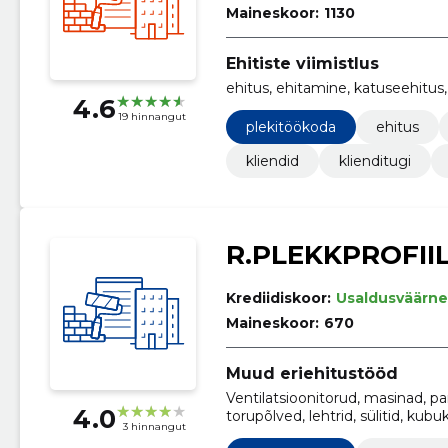
Maineskoor:
1130
Ehitiste viimistlus
ehitus, ehitamine, katuseehitus, 
4.6
19 hinnangut
plekitöökoda
ehitus
kliendid
klienditugi
R.PLEKKPROFII
Krediidiskoor:
Usaldusväärne
Maineskoor:
670
Muud eriehitustööd
Ventilatsioonitorud, masinad, pa
4.0
torupõlved, lehtrid, sülitid, kub
3 hinnangut