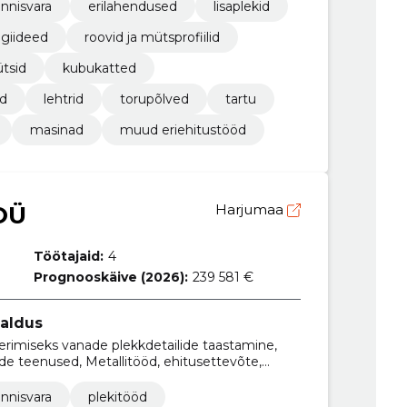
innisvara
erilahendused
lisaplekid
ngiideed
roovid ja mütsprofiilid
tsid
kubukatted
id
lehtrid
torupõlved
tartu
masinad
muud eriehitustööd
OÜ
Harjumaa
Töötajaid:
4
Prognooskäive (2026):
239 581 €
galdus
erimiseks vanade plekkdetailide taastamine,
ide teenused, Metallitööd, ehitusettevõte,
innisvara
plekitööd