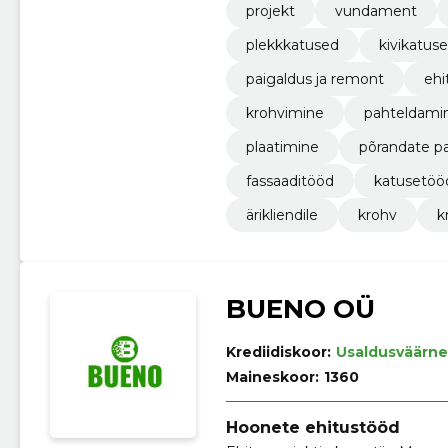
projekt
vundament
plekkkatused
kivikatus
paigaldus ja remont
ehi
krohvimine
pahteldami
plaatimine
põrandate p
fassaaditööd
katusetöö
ärikliendile
krohv
k
BUENO OÜ
Krediidiskoor:
Usaldusväärne
Maineskoor:
1360
Hoonete ehitustööd